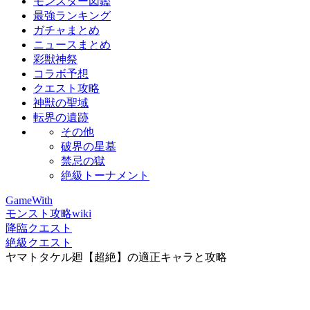
モンスター図鑑
最強ランキング
ガチャまとめ
ニュースまとめ
彩獣神祭
コラボ予想
クエスト攻略
神獣の聖域
転界の遺跡
その他
破界の星墓
禁忌の獄
絶級トーナメント
GameWith
モンスト攻略wiki
降臨クエスト
絶級クエスト
ヤマトタケル廻【超絶】の適正キャラと攻略