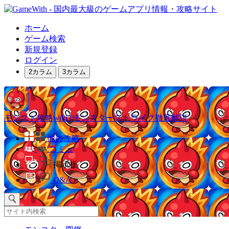
ホーム
ゲーム検索
新規登録
ログイン
2カラム
3カラム
モンスト攻略wiki | モンスターストライク徹底解説
他の攻略
コミュ
掲示板
Q&A