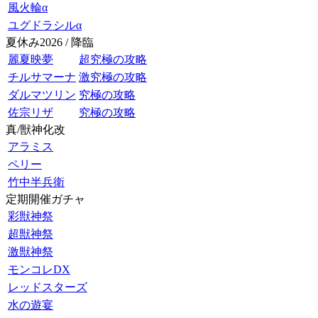
風火輪α
ユグドラシルα
夏休み2026 / 降臨
麗夏映夢
超究極の攻略
チルサマーナ
激究極の攻略
ダルマツリン
究極の攻略
佐宗リザ
究極の攻略
真/獣神化改
アラミス
ペリー
竹中半兵衛
定期開催ガチャ
彩獣神祭
超獣神祭
激獣神祭
モンコレDX
レッドスターズ
水の遊宴