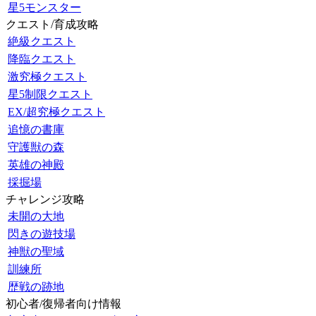
星5モンスター
クエスト/育成攻略
絶級クエスト
降臨クエスト
激究極クエスト
星5制限クエスト
EX/超究極クエスト
追憶の書庫
守護獣の森
英雄の神殿
採掘場
チャレンジ攻略
未開の大地
閃きの遊技場
神獣の聖域
訓練所
歴戦の跡地
初心者/復帰者向け情報