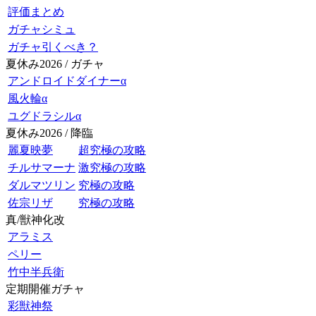
評価まとめ
ガチャシミュ
ガチャ引くべき？
夏休み2026 / ガチャ
アンドロイドダイナーα
風火輪α
ユグドラシルα
夏休み2026 / 降臨
麗夏映夢
超究極の攻略
チルサマーナ
激究極の攻略
ダルマツリン
究極の攻略
佐宗リザ
究極の攻略
真/獣神化改
アラミス
ペリー
竹中半兵衛
定期開催ガチャ
彩獣神祭