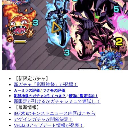
【新限定ガチャ】
新ガチャ「彩獣神祭」が登場！
カーミラの評価
/
ツクモの評価
彩獣神祭のガチャは引くべき？
/
最強に暫定追加！
新限定が引けるかガチャシミュで運試し！
【最新情報】
8/6(木)のモンストニュース内容はこちら
アゲインガチャが開催決定！
Ver.32.0アップデート情報が発表！