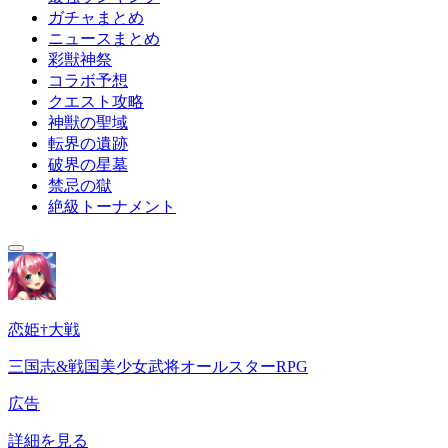
ガチャまとめ
ニュースまとめ
彩獣神祭
コラボ予想
クエスト攻略
神獣の聖域
転界の遺跡
破界の星墓
禁忌の獄
絶級トーナメント
恋姫†大戦
三国志&戦国美少女武将オールスターRPG
広告
詳細を見る