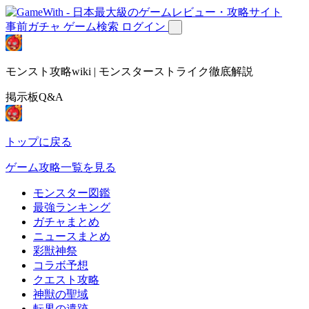
事前ガチャ
ゲーム検索
ログイン
モンスト攻略wiki | モンスターストライク徹底解説
掲示板Q&A
トップに戻る
ゲーム攻略一覧を見る
モンスター図鑑
最強ランキング
ガチャまとめ
ニュースまとめ
彩獣神祭
コラボ予想
クエスト攻略
神獣の聖域
転界の遺跡