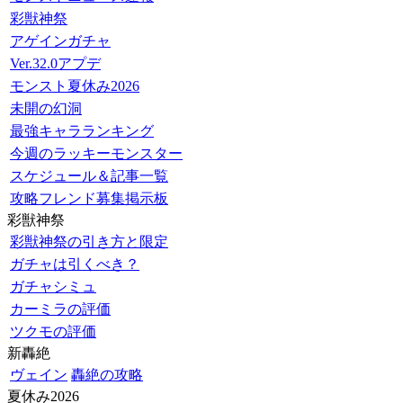
彩獣神祭
アゲインガチャ
Ver.32.0アプデ
モンスト夏休み2026
未開の幻洞
最強キャラランキング
今週のラッキーモンスター
スケジュール＆記事一覧
攻略フレンド募集掲示板
彩獣神祭
彩獣神祭の引き方と限定
ガチャは引くべき？
ガチャシミュ
カーミラの評価
ツクモの評価
新轟絶
ヴェイン
轟絶の攻略
夏休み2026