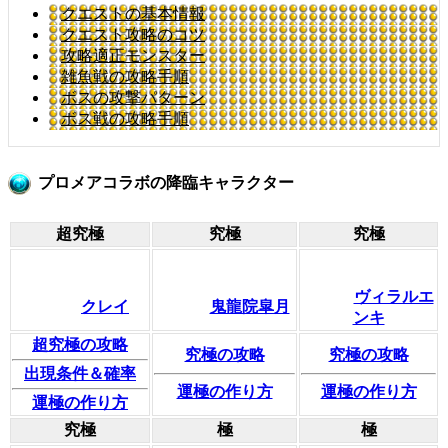
クエストの基本情報
クエスト攻略のコツ
攻略適正モンスター
雑魚戦の攻略手順
ボスの攻撃パターン
ボス戦の攻略手順
プロメアコラボの降臨キャラクター
超究極
究極
究極
ヴィラルエ
クレイ
鬼龍院皐月
ンキ
超究極の攻略
究極の攻略
究極の攻略
出現条件＆確率
運極の作り方
運極の作り方
運極の作り方
究極
極
極