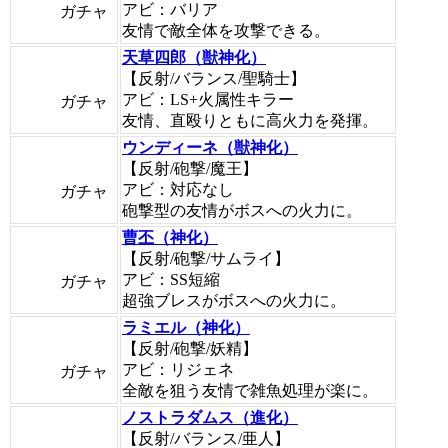
アビ：バリア
ガチャ
友情で敵全体を攻撃できる。
天草四郎（獣神化）
【反射/バランス/聖騎士】
アビ：LS+火属性キラー
ガチャ
友情、直殴りともに高火力を発揮。
ウンディーネ（獣神化）
【反射/砲撃/魔王】
アビ：対応なし
ガチャ
砲撃型の友情がボスへの火力に。
曹丕（神化）
【反射/砲撃/サムライ】
アビ：SS短縮
ガチャ
超強ブレスがボスへの火力に。
ラミエル（神化）
【反射/砲撃/妖精】
アビ：リジェネ
ガチャ
全敵を狙う友情で雑魚処理が楽に。
ノストラダムス（進化）
【反射/バランス/亜人】