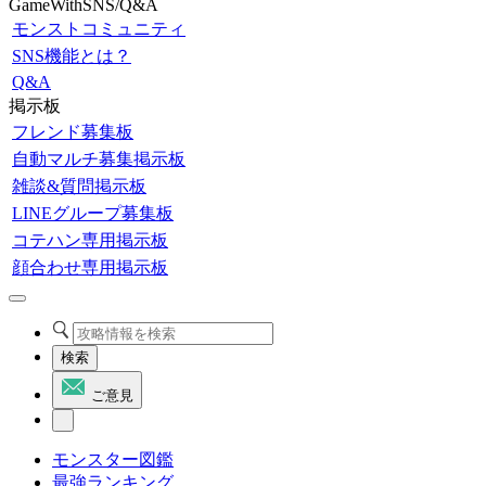
GameWithSNS/Q&A
モンストコミュニティ
SNS機能とは？
Q&A
掲示板
フレンド募集板
自動マルチ募集掲示板
雑談&質問掲示板
LINEグループ募集板
コテハン専用掲示板
顔合わせ専用掲示板
検索
ご意見
モンスター図鑑
最強ランキング