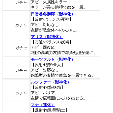
アビ：火属性キラー
ガチャ
キラーが乗る跳弾で敵を一層。
日番谷冬獅郎（獣神化）
【反射/バランス/死神】
アビ：対応なし
ガチャ
友情が敵全体への火力に。
アリス（獣神化）
【貫通/バランス/妖精】
アビ：回復M
ガチャ
2種の高威力友情で雑魚処理が楽に。
モーツァルト（獣神化）
【反射/砲撃/亜人】
アビ：対応なし
ガチャ
砲撃型の友情で雑魚を一層できる。
ルシファー（獣神化）
【反射/砲撃/妖精】
アビ：バリア
ガチャ
友情で広範囲に火力を出せる。
マナ（進化）
【反射/砲撃/聖騎士】