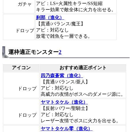
アビ：LS+火属性キラー/SS短縮
ガチャ
キラー効果で敵全体に火力を出せる。
刹那（進化）
【貫通/バランス/魔王】
アビ：対応なし
ドロップ
放電で雑魚を一層できる。
運枠適正モンスター
2
アイコン
おすすめ適正ポイント
四乃森蒼紫（進化）
【貫通/バランス/亜人】
アビ：対応なし
ドロップ
高威力の友情がボスへのダメージ源に。
ヤマトタケル（進化）
【反射/パワー/聖騎士】
アビ：対応なし
ドロップ
レーザー友情でボスに火力を出せる。
ヤマトタケル零（進化）