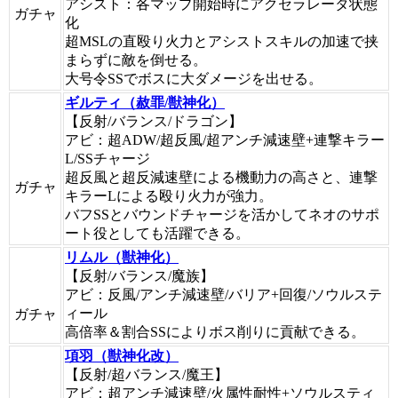
アシスト：各マップ開始時にアクセラレータ状態
ガチャ
化
超MSLの直殴り火力とアシストスキルの加速で挟
まらずに敵を倒せる。
大号令SSでボスに大ダメージを出せる。
ギルティ（赦罪/獣神化）
【反射/バランス/ドラゴン】
アビ：超ADW/超反風/超アンチ減速壁+連撃キラー
L/SSチャージ
超反風と超反減速壁による機動力の高さと、連撃
ガチャ
キラーLによる殴り火力が強力。
バフSSとバウンドチャージを活かしてネオのサポ
ート役としても活躍できる。
リムル（獣神化）
【反射/バランス/魔族】
アビ：反風/アンチ減速壁/バリア+回復/ソウルステ
ィール
ガチャ
高倍率＆割合SSによりボス削りに貢献できる。
項羽（獣神化改）
【反射/超バランス/魔王】
アビ：超アンチ減速壁/火属性耐性+ソウルスティ