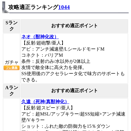
攻略適正ランキング
1044
Sラン
おすすめ適正ポイント
ク
ネオ（獣神化改）
【反射/超砲撃/亜人】
アビ：アンチ減速壁/LシールドモードM
コネクト：バリアM
条件：反射のみ/水以外が2体以上
ガチャ
友情で敵全体に高火力を発揮。
フレ募集
SS使用後のアクセラレータ化で味方のサポートも
できる。
Aラン
おすすめ適正ポイント
ク
久遠（死神/真獣神化）
【反射/超スピード/亜人】
アビ：超MSL/アップキラー/超SS短縮+アンチ減速
壁/Vキラー
ショット：ふれた敵の防御力を15％ダウン