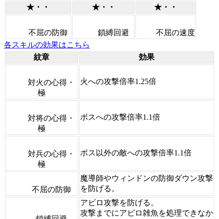
★・・
★・・
★・・
不屈の防御
鎖縛回避
不屈の速度
各スキルの効果はこちら
紋章
効果
火への攻撃倍率1.25倍
対火の心得・
極
ボスへの攻撃倍率1.1倍
対将の心得・
極
ボス以外の敵への攻撃倍率1.1倍
対兵の心得・
極
魔導師やウィンドンの防御ダウン攻撃
を防げる。
不屈の防御
アビロ攻撃を防げる。
攻撃までにアビロ雑魚を処理できなか
鎖縛回避