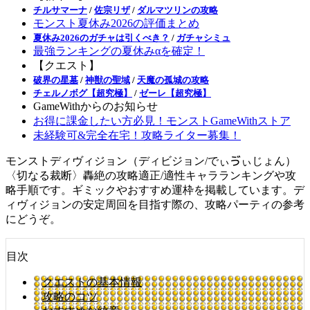
チルサマーナ
/
佐宗リザ
/
ダルマツリンの攻略
モンスト夏休み2026の評価まとめ
夏休み2026のガチャは引くべき？
/
ガチャシミュ
最強ランキングの夏休みαを確定！
【クエスト】
破界の星墓
/
神獣の聖域
/
天魔の孤城の攻略
チェルノボグ【超究極】
/
ゼーレ【超究極】
GameWithからのお知らせ
お得に課金したい方必見！モンストGameWithストア
未経験可&完全在宅！攻略ライター募集！
モンストディヴィジョン（ディビジョン/でぃゔぃじょん）
〈切なる裁断〉轟絶の攻略適正/適性キャラランキングや攻
略手順です。ギミックやおすすめ運枠を掲載しています。デ
ィヴィジョンの安定周回を目指す際の、攻略パーティの参考
にどうぞ。
目次
クエストの基本情報
攻略のコツ