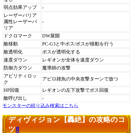
弱点効果アップ
-
レーザーバリア
属性レーザーバ
-
リア
ドクロマーク
DW展開
敵移動
PC-G3と中ボス/ボスが移動を行う
敵透明化
ボスが透明化する
速度ダウン
レギオンが全体を速度ダウン
防御力ダウン
魔導師の攻撃
アビリティロッ
アビロ雑魚の中央攻撃ターンで放つ
ク
HP回復
レギオンの左下攻撃でボス回復
敵呼び出し
-
モンスターの絞り込み検索はこちら
ディヴィジョン【轟絶】の攻略のコ
ツ
8