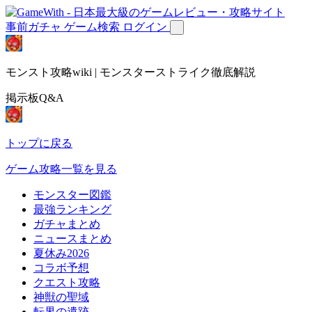
事前ガチャ
ゲーム検索
ログイン
モンスト攻略wiki | モンスターストライク徹底解説
掲示板Q&A
トップに戻る
ゲーム攻略一覧を見る
モンスター図鑑
最強ランキング
ガチャまとめ
ニュースまとめ
夏休み2026
コラボ予想
クエスト攻略
神獣の聖域
転界の遺跡