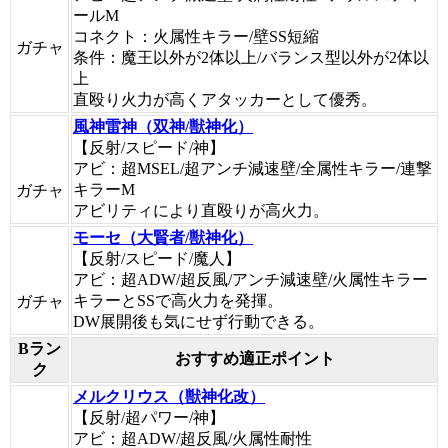
ールM
コネクト：火属性キラー/壁SS短縮
ガチャ
条件：魔王以外が2体以上/バランス型以外が2体以
上
直殴り火力が高くアタッカーとして優秀。
風神雷神（双神/獣神化）
【反射/スピード/神】
アビ：超MSEL/超アンチ減速壁/全属性キラー/連撃
キラーM
ガチャ
アビリティにより直殴りが高火力。
モーセ（大賢者/獣神化）
【反射/スピード/魔人】
アビ：超ADW/超反風/アンチ減速壁/火属性キラー
キラーとSSで高火力を発揮。
ガチャ
DW展開後も気にせず行動できる。
Bラン
おすすめ適正ポイント
ク
メルクリウス（獣神化改）
【反射/超パワー/神】
アビ：超ADW/超反風/火属性耐性