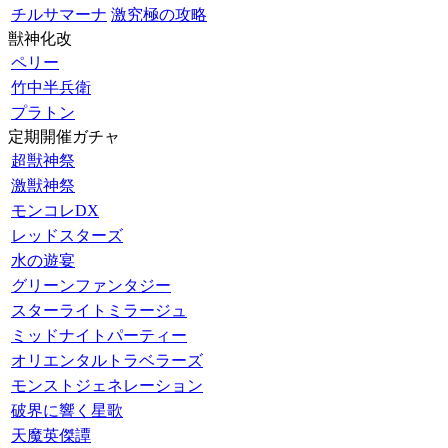
チルサマーナ
激究極の攻略
獣神化改
ペリー
竹中半兵衛
プラトン
定期開催ガチャ
超獣神祭
激獣神祭
モンコレDX
レッドスターズ
水の遊宴
グリーンファンタジー
スターライトミラージュ
ミッドナイトパーティー
オリエンタルトラベラーズ
モンストジェネレーション
破界に響く星歌
天魔英傑譚