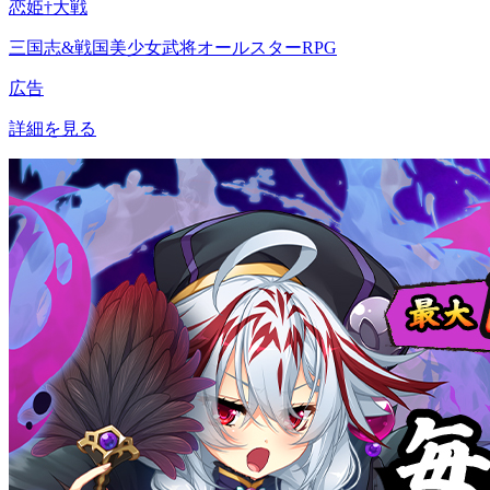
恋姫†大戦
三国志&戦国美少女武将オールスターRPG
広告
詳細を見る