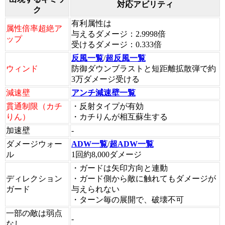
対応アビリティ
ク
有利属性は
属性倍率超絶ア
与えるダメージ：2.9998倍
ップ
受けるダメージ：0.333倍
反風一覧
/
超反風一覧
ウィンド
防御ダウンブラストと短距離拡散弾で約
3万ダメージ受ける
減速壁
アンチ減速壁一覧
貫通制限（カチ
・反射タイプが有効
りん）
・カチりんが相互蘇生する
加速壁
-
ダメージウォー
ADW一覧
/
超ADW一覧
ル
1回約8,000ダメージ
・ガードは矢印方向と連動
ディレクション
・ガード側から敵に触れてもダメージが
ガード
与えられない
・ターン毎の展開で、破壊不可
一部の敵は弱点
-
なし