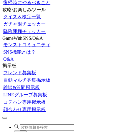
復帰時にやるべきこと
攻略/お楽しみツール
クイズ＆検定一覧
ガチャ限チェッカー
降臨運極チェッカー
GameWithSNS/Q&A
モンストコミュニティ
SNS機能とは？
Q&A
掲示板
フレンド募集板
自動マルチ募集掲示板
雑談&質問掲示板
LINEグループ募集板
コテハン専用掲示板
顔合わせ専用掲示板