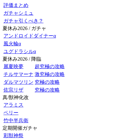
評価まとめ
ガチャシミュ
ガチャ引くべき？
夏休み2026 / ガチャ
アンドロイドダイナーα
風火輪α
ユグドラシルα
夏休み2026 / 降臨
麗夏映夢
超究極の攻略
チルサマーナ
激究極の攻略
ダルマツリン
究極の攻略
佐宗リザ
究極の攻略
真/獣神化改
アラミス
ペリー
竹中半兵衛
定期開催ガチャ
彩獣神祭