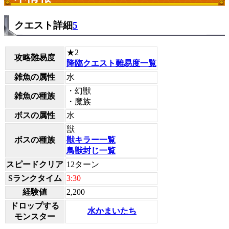
クエスト詳細
5
★2
攻略難易度
降臨クエスト難易度一覧
雑魚の属性
水
・幻獣
雑魚の種族
・魔族
ボスの属性
水
獣
ボスの種族
獣キラー一覧
鳥獣封じ一覧
スピードクリア
12ターン
Sランクタイム
3:30
経験値
2,200
ドロップする
水かまいたち
モンスター