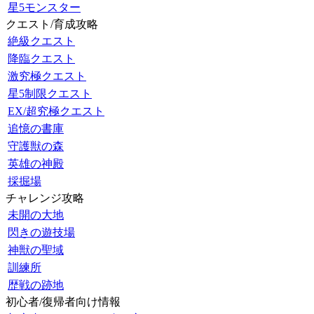
星5モンスター
クエスト/育成攻略
絶級クエスト
降臨クエスト
激究極クエスト
星5制限クエスト
EX/超究極クエスト
追憶の書庫
守護獣の森
英雄の神殿
採掘場
チャレンジ攻略
未開の大地
閃きの遊技場
神獣の聖域
訓練所
歴戦の跡地
初心者/復帰者向け情報