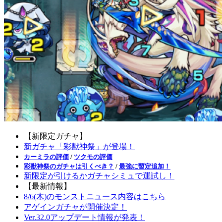
【新限定ガチャ】
新ガチャ「彩獣神祭」が登場！
カーミラの評価
/
ツクモの評価
彩獣神祭のガチャは引くべき？
/
最強に暫定追加！
新限定が引けるかガチャシミュで運試し！
【最新情報】
8/6(木)のモンストニュース内容はこちら
アゲインガチャが開催決定！
Ver.32.0アップデート情報が発表！