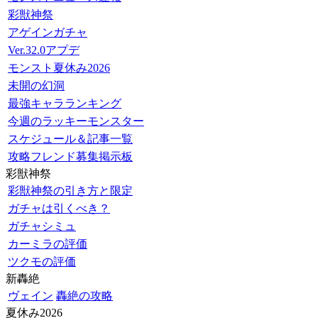
彩獣神祭
アゲインガチャ
Ver.32.0アプデ
モンスト夏休み2026
未開の幻洞
最強キャラランキング
今週のラッキーモンスター
スケジュール＆記事一覧
攻略フレンド募集掲示板
彩獣神祭
彩獣神祭の引き方と限定
ガチャは引くべき？
ガチャシミュ
カーミラの評価
ツクモの評価
新轟絶
ヴェイン
轟絶の攻略
夏休み2026