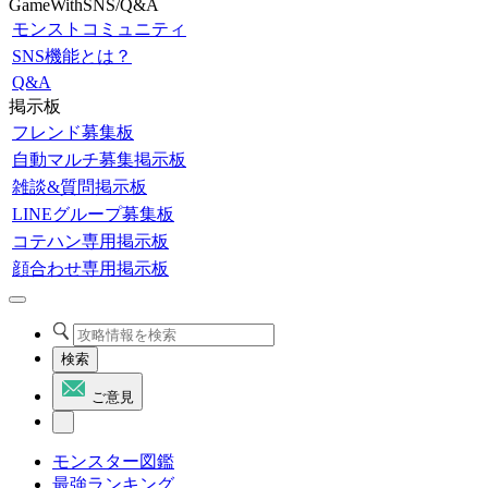
GameWithSNS/Q&A
モンストコミュニティ
SNS機能とは？
Q&A
掲示板
フレンド募集板
自動マルチ募集掲示板
雑談&質問掲示板
LINEグループ募集板
コテハン専用掲示板
顔合わせ専用掲示板
検索
ご意見
モンスター図鑑
最強ランキング