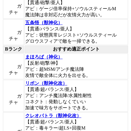
【貫通/砲撃/亜人】
ガ
アビ：ゲージ倍率保持+ソウルスティールM
チャ
魔法陣は非対応だが友情火力が高い。
五条悟（獣神化）
【貫通/バランス/亜人】
ガ
アビ：状態異常レジスト+ソウルスティール
チャ
グロウスフィアで敵を一掃できる。
Bランク
おすすめ適正ポイント
まほろば（神化）
【反射/砲撃/神】
ガ
アビ：超MSM/アンチ魔法陣
チャ
友情で敵全体に火力を出せる。
リボン（獣神化改）
【貫通/超バランス/亜人】
アビ：アンチ魔法陣/水属性耐性
ガ
コネクト：発動しなくていい
チャ
加速で味方をサポートできる。
クレオパトラ（獣神化改）
【貫通/超バランス/亜人】
アビ：毒キラー/超LS+回復M