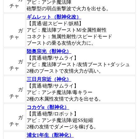
アビ：アンチ魔法陣
チャ
砲撃型の弱点衝撃波で火力を出せる。
ギムレット（獣神化改）
【貫通/超スピード/妖精】
アビ：魔法陣ブーストM/全属性耐性
ガ
コネクト：無属性耐性/スピードモード
チャ
ブーストの乗る友情が火力に。
陸奥宗光（獣神化）
【貫通/砲撃/サムライ】
ガ
アビ：魔法陣ブースト/友情ブースト+ダッシュ
チャ
2種のブーストで友情火力が高い。
三日月宗近（神化）
【貫通/砲撃/サムライ】
ガ
アビ：アンチ魔法陣/毒キラー
チャ
2種の木属性友情で火力を出せる。
コカゲα（獣神化）
【貫通/砲撃/ロボット】
ガ
アビ：アンチ魔法陣/超SS短縮
チャ
2種の友情でダメージを稼げる。
浦女1年生（獣神化）