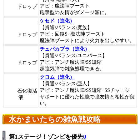
アビ：魔法陣ブースト
ドロップ
砲撃型の友情がダメージ源に。
ケセド（進化）
【貫通/バランス/魔族】
アビ：回復S+魔法陣ブースト
ドロップ
魔法陣ブーストにより火力を出しやすい。
チュパカブラ（進化）
【貫通/バランス/ユニバース】
アビ：アンチ魔法陣/SS短縮
ドロップ
超強気弾で雑魚処理できる。
クロム（進化）
【貫通/バランス/亜人】
アビ：アンチ魔法陣/SS短縮+SSチャージ
石化復活
サポートに優れた性能で強友情と相性が良
液
い。
水かまいたちの雑魚戦攻略
第1ステージ！ゾンビを優先
0