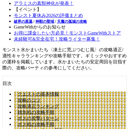
アラミスの真獣神化が発表！
【イベント】
モンスト夏休み2026の評価まとめ
破界の星墓
/
神獣の聖域
/
天魔の孤城の攻略
GameWithからのお知らせ
お得に課金したい方必見！モンストGameWithストア
未経験可&完全在宅！攻略ライター募集！
モンスト水かまいたち〈凍土に荒ぶつむじ風〉の攻略適正/
適性キャラランキングや攻略手順です。ギミックやおすすめ
の運枠を掲載しています。水かまいたちの安定周回を目指す
際の、攻略パーティの参考にしてください。
目次
クエストの基本情報
攻略のコツ
攻略適正ランキング
雑魚戦の攻略手順
ボスの攻撃パターン
ボス戦の攻略手順