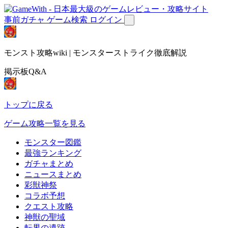
事前ガチャ
ゲーム検索
ログイン
モンスト攻略wiki | モンスターストライク徹底解説
掲示板Q&A
トップに戻る
ゲーム攻略一覧を見る
モンスター図鑑
最強ランキング
ガチャまとめ
ニュースまとめ
彩獣神祭
コラボ予想
クエスト攻略
神獣の聖域
転界の遺跡