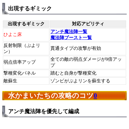
出現するギミック
出現するギミック
対応アビリティ
アンチ魔法陣一覧
ひよこ床
魔法陣ブースト一覧
反射制限（ぷよリ
貫通タイプの攻撃が有効
ン）
全ての敵の弱点ダメージが9倍アッ
弱点倍率アップ
プ
撃種変化パネル
踏むと自身が撃種変化
敵蘇生
ゾンビがぷよリンを蘇生する
水かまいたちの攻略のコツ
0
アンチ魔法陣を優先して編成