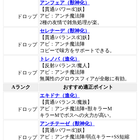
アンフェア（獣神化）
【貫通/パワー/幻妖】
アビ：アンチ魔法陣
ドロップ
2種の友情で雑魚処理が楽。
セレナーデ（獣神化）
【貫通/バランス/幻妖】
アビ：アンチ魔法陣
ドロップ
コピーで味方をサポートできる。
トレノバ（進化）
【反射/バランス/魔人】
アビ：アンチ魔法陣
ドロップ
無属性のグロウスフィアが全敵に有効。
Aランク
おすすめ適正ポイント
エキドナ（進化）
【貫通/バランス/魔族】
アビ：アンチ魔法陣+獣キラーM
ドロップ
キラーMでボスへの火力が高い。
アンチテーゼ（獣神化）
【貫通/パワー/幻妖】
アビ：アンチ魔法陣/弱点キラー+SS短縮
ドロップ