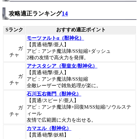
攻略適正ランキング
14
Sランク
おすすめ適正ポイント
モーツァルトα（獣神化）
【貫通/砲撃/亜人】
ガ
アビ：アンチ魔法陣/SS短縮+ダッシュ
チャ
2種の友情で高火力を発揮。
アナスタシア（聖皇女/獣神化）
【貫通/砲撃/亜人】
ガ
アビ：アンチ魔法陣/SS短縮
チャ
全敵レーザーで雑魚処理が楽に。
石川五右衛門（獣神化）
【貫通/スピード/亜人】
アビ：アンチ魔法陣+回復M/SS短縮/ソウルステ
ガ
ィール
チャ
友情で広範囲に火力を出せる。
カマエル（獣神化）
【貫通/砲撃/妖精】