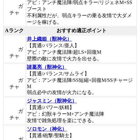
アビ：アンチ魔法陣/弱点キラー/リジェネM+SS
ガ
ブースト
チャ
不利属性だが、弱点キラーの乗る友情で大ダメ
ージを稼げる。
Aランク
おすすめ適正ポイント
井上織姫（獣神化）
【貫通/バランス/亜人】
ガ
アビ：アンチ魔法陣/超LS+回復M
チャ
壁際の敵に友情で火力を出せる。
諸葛亮（獣神化）
【貫通/バランス/サムライ】
ガ
アビ：アンチ魔法陣/SS短縮+回復M/SSチャージ
M
チャ
弱点必中の友情が火力になる。
ジャスミン（獣神化）
【貫通/パワー/妖精】
ガ
アビ：幻獣キラーM+アンチ魔法陣
チャ
友情で雑魚処理を楽にできる。
ソロモン（神化）
【貫通/砲撃/聖騎士】
ガ