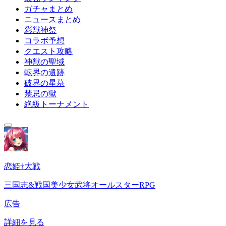
ガチャまとめ
ニュースまとめ
彩獣神祭
コラボ予想
クエスト攻略
神獣の聖域
転界の遺跡
破界の星墓
禁忌の獄
絶級トーナメント
恋姫†大戦
三国志&戦国美少女武将オールスターRPG
広告
詳細を見る