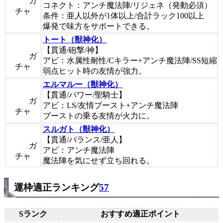
ガ
コネクト：アンチ魔法陣/リジェネ（発動必須）
チャ
条件：亜人以外が1体以上/合計ラック100以上
爆発で味方をサポートできる。
トート（獣神化）
【貫通/砲撃/神】
ガ
アビ：水属性耐性/Cキラー+アンチ魔法陣/SS短縮
チャ
弱点ヒット時の友情が強力。
エルマルー（獣神化）
【貫通/パワー/聖騎士】
ガ
アビ：LS/友情ブースト+アンチ魔法陣
チャ
ブーストの乗る友情が火力に。
スルガト（獣神化）
【貫通/バランス/亜人】
ガ
アビ：アンチ魔法陣
チャ
魔法陣を気にせず立ち回れる。
運枠適正ランキング
57
Sランク
おすすめ適正ポイント