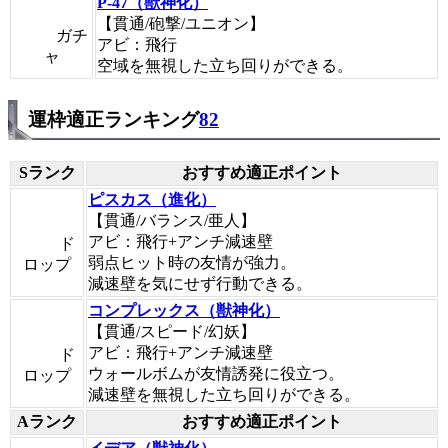
P-47（獣神化）
【貫通/砲撃/ユニオン】
ガチ
アビ：飛行
ャ
空域を無視した立ち回りができる。
運枠適正ランキング
82
Sランク
おすすめ適正ポイント
ピスカス（進化）
【貫通/バランス/亜人】
アビ：飛行+アンチ減速壁
ド
弱点ヒット時の友情が強力。
ロップ
減速壁を気にせず行動できる。
コンプレックス（獣神化）
【貫通/スピード/幻妖】
アビ：飛行+アンチ減速壁
ド
ウォールボムが友情誘発に役立つ。
ロップ
減速壁を無視した立ち回りができる。
Aランク
おすすめ適正ポイント