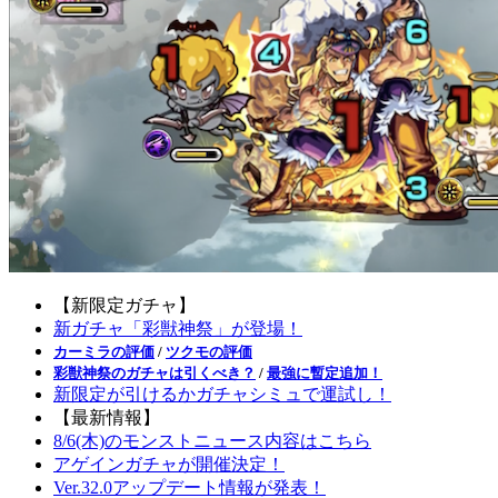
【新限定ガチャ】
新ガチャ「彩獣神祭」が登場！
カーミラの評価
/
ツクモの評価
彩獣神祭のガチャは引くべき？
/
最強に暫定追加！
新限定が引けるかガチャシミュで運試し！
【最新情報】
8/6(木)のモンストニュース内容はこちら
アゲインガチャが開催決定！
Ver.32.0アップデート情報が発表！