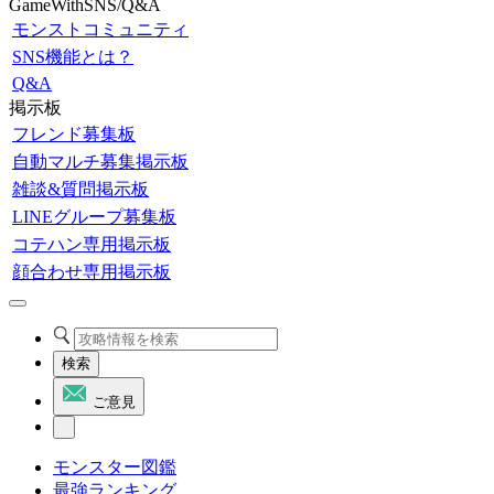
GameWithSNS/Q&A
モンストコミュニティ
SNS機能とは？
Q&A
掲示板
フレンド募集板
自動マルチ募集掲示板
雑談&質問掲示板
LINEグループ募集板
コテハン専用掲示板
顔合わせ専用掲示板
検索
ご意見
モンスター図鑑
最強ランキング