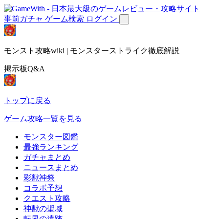
事前ガチャ
ゲーム検索
ログイン
モンスト攻略wiki | モンスターストライク徹底解説
掲示板Q&A
トップに戻る
ゲーム攻略一覧を見る
モンスター図鑑
最強ランキング
ガチャまとめ
ニュースまとめ
彩獣神祭
コラボ予想
クエスト攻略
神獣の聖域
転界の遺跡