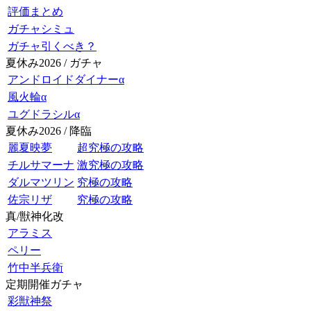
評価まとめ
ガチャシミュ
ガチャ引くべき？
夏休み2026 / ガチャ
アンドロイドダイナーα
風火輪α
ユグドラシルα
夏休み2026 / 降臨
麗夏映夢
超究極の攻略
チルサマーナ
激究極の攻略
ダルマツリン
究極の攻略
佐宗リザ
究極の攻略
真/獣神化改
アラミス
ペリー
竹中半兵衛
定期開催ガチャ
彩獣神祭