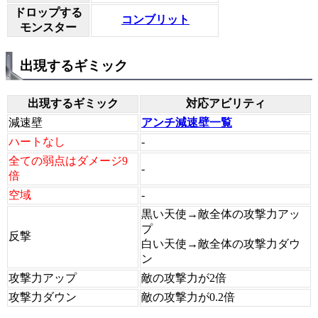
ドロップする
コンブリット
モンスター
出現するギミック
出現するギミック
対応アビリティ
減速壁
アンチ減速壁一覧
ハートなし
-
全ての弱点はダメージ9
-
倍
空域
-
黒い天使→敵全体の攻撃力アッ
プ
反撃
白い天使→敵全体の攻撃力ダウ
ン
攻撃力アップ
敵の攻撃力が2倍
攻撃力ダウン
敵の攻撃力が0.2倍