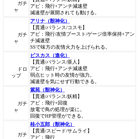
ガチ
アビ：飛行+アンチ減速壁
ャ
減速壁が展開されても動ける。
アリナ（獣神化）
【貫通/バランス/コスモ】
アビ：飛行/友情ブースト/ゲージ倍率保持+アン
ガチ
チ減速壁
ャ
SSで味方の友情火力を上げられる。
ピスカス（進化）
【貫通/バランス/亜人】
アビ：飛行+アンチ減速壁
ドロ
弱点ヒット時の友情が強力。
ップ
減速壁を気にせず行動できる。
紫苑（獣神化）
【貫通/バランス/妖精】
アビ：飛行+回復
ガチ
放電で鳥の処理が楽に。
ャ
回復でHP管理ができる。
桂小五郎（獣神化）
【貫通/スピード/サムライ】
ガチ
アビ：飛行