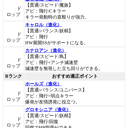
【貫通/スピード/魔族】
ド
アビ：飛行/Cキラー
ロップ
キラー発動時の直殴りが強力。
キャロル（進化）
【貫通/バランス/妖精】
ド
アビ：飛行
ロップ
HW展開SSがサポートになる。
カナロアン（進化）
【貫通/スピード/鳥】
ド
アビ：飛行+アンチ減速壁
ロップ
減速壁を無視した立ち回りができる。
Bランク
おすすめ適正ポイント
ホールズ（進化）
【貫通/バランス/ユニバース】
ド
アビ：飛行+弱点キラー
ロップ
爆発が友情誘発に役立つ。
グロキシニア（進化）
【貫通/スピード/妖精】
ド
アビ：飛行/回復
ロップ
回復でHP管理ができる。