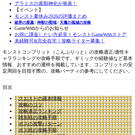
アラミスの真獣神化が発表！
【イベント】
モンスト夏休み2026の評価まとめ
破界の星墓
/
神獣の聖域
/
天魔の孤城の攻略
GameWithからのお知らせ
お得に課金したい方必見！モンストGameWithストア
未経験可&完全在宅！攻略ライター募集！
モンストコンブリット（こんぶりっと）の攻略適正/適性キ
ャラランキングや攻略手順です。ギミックや経験値など基本
情報、おすすめの運枠を掲載しています。コンブリットの安
定周回を目指す際の、攻略パーティの参考にしてください。
目次
クエストの基本情報
攻略のコツ
攻略適正ランキング
雑魚戦の攻略手順
ボスの攻撃パターン
ボス戦の攻略手順