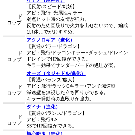
イデア（獣神化）
【反射/スピード/幻妖】
アビ：飛行+光属性キラー
ド
弱点ヒット時の友情が強力。
ロップ
反射のため直殴りで火力を出せないので、編成
は1体までがおすすめ。
アクノロギア（進化）
【貫通/パワー/ドラゴン】
アビ：飛行/ドラゴンキラー+ダッシュ/ドレイン
ド
ドレインでHP回復ができる。
ロップ
キラー効果でサンダーバードの処理が楽。
オーズ（タジャドル/進化）
【貫通/バランス/魔人】
アビ：飛行/ラックCキラー+アンチ減速壁
ド
減速壁を無視した立ち回りができる。
ロップ
キラー発動時の直殴りが強力。
ダイナ（進化）
【貫通/バランス/ドラゴン】
ド
アビ：飛行/LS
ロップ
SSでHP回復ができる。
疑心暗鬼（進化）