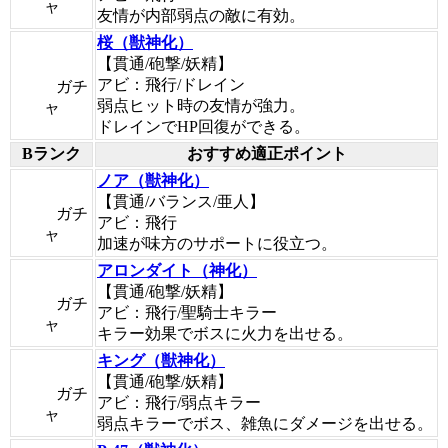
ャ
友情が内部弱点の敵に有効。
桜（獣神化）
【貫通/砲撃/妖精】
アビ：飛行/ドレイン
ガチ
弱点ヒット時の友情が強力。
ャ
ドレインでHP回復ができる。
Bランク
おすすめ適正ポイント
ノア（獣神化）
【貫通/バランス/亜人】
ガチ
アビ：飛行
ャ
加速が味方のサポートに役立つ。
アロンダイト（神化）
【貫通/砲撃/妖精】
ガチ
アビ：飛行/聖騎士キラー
ャ
キラー効果でボスに火力を出せる。
キング（獣神化）
【貫通/砲撃/妖精】
ガチ
アビ：飛行/弱点キラー
ャ
弱点キラーでボス、雑魚にダメージを出せる。