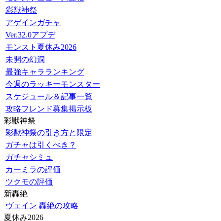
彩獣神祭
アゲインガチャ
Ver.32.0アプデ
モンスト夏休み2026
未開の幻洞
最強キャラランキング
今週のラッキーモンスター
スケジュール＆記事一覧
攻略フレンド募集掲示板
彩獣神祭
彩獣神祭の引き方と限定
ガチャは引くべき？
ガチャシミュ
カーミラの評価
ツクモの評価
新轟絶
ヴェイン
轟絶の攻略
夏休み2026