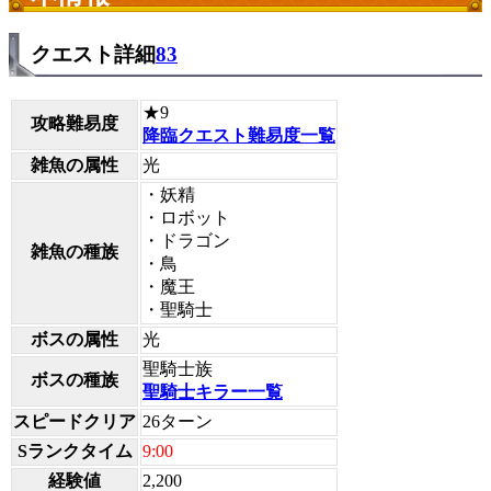
クエスト詳細
83
★9
攻略難易度
降臨クエスト難易度一覧
雑魚の属性
光
・妖精
・ロボット
・ドラゴン
雑魚の種族
・鳥
・魔王
・聖騎士
ボスの属性
光
聖騎士族
ボスの種族
聖騎士キラー一覧
スピードクリア
26ターン
Sランクタイム
9:00
経験値
2,200