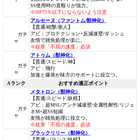
SS使用時の直殴りが強力。
※HP75％以下にならないよう注意
アルセーヌ（ファントム/獣神化）
【貫通/砲撃/亜人】
アビ：プロテクション+反減速壁/ダッシュ
ガチ
友情で雑魚処理が楽に。
ャ
※紋章「不屈の速度」必須
アトゥム（獣神化）
【貫通/スピード/神】
ガチ
アビ：飛行
ャ
加速と爆発が味方のサポートに役立つ。
Aランク
おすすめ適正ポイント
メタトロン（獣神化）
【貫通/スピード/妖精】
アビ：超MSL/アンチ減速壁/全属性耐性/リジェ
ガチ
ネM+超SS短縮
ャ
友情が雑魚処理に役立つ。
※紋章「不屈の速度」必須
ブラックリリー（獣神化）
【貫通/バランス/妖精】