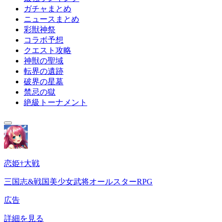
ガチャまとめ
ニュースまとめ
彩獣神祭
コラボ予想
クエスト攻略
神獣の聖域
転界の遺跡
破界の星墓
禁忌の獄
絶級トーナメント
恋姫†大戦
三国志&戦国美少女武将オールスターRPG
広告
詳細を見る