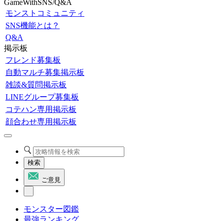
GameWithSNS/Q&A
モンストコミュニティ
SNS機能とは？
Q&A
掲示板
フレンド募集板
自動マルチ募集掲示板
雑談&質問掲示板
LINEグループ募集板
コテハン専用掲示板
顔合わせ専用掲示板
検索
ご意見
モンスター図鑑
最強ランキング