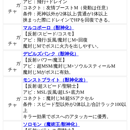
アビ：飛行+ドレイン
ガ
コネクト：友情ブーストM（発動は任意）
チャ
条件：死神以外が2体以上/貫通が1体以上
挟まった際にドレインでHPを回復できる。
マルコポーロ（獣神化）
【反射/スピード/コスモ】
ガ
アビ：飛行/反風/魔封じM+回復
チャ
魔封じMでボスに火力を出しやすい。
デビルズパンク（獣神化）
【反射/パワー/魔王】
ガ
アビ：超MSM/魔封じM+ソウルスティールM
チャ
魔封じMがボスに有効。
モンストブライト（獣神化改）
【反射/超スピード/聖騎士】
アビ：MSL/反風/超LS+底力M
コネクト：魔封じM/超SSアクセル
ガ
条件：スピード型以外が2体以上/合計ラック100以
チャ
上
キラー効果でボスへのアタッカーに優秀。
ソロモン（魔術王/獣神化）