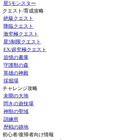
星5モンスター
クエスト/育成攻略
絶級クエスト
降臨クエスト
激究極クエスト
星5制限クエスト
EX/超究極クエスト
追憶の書庫
守護獣の森
英雄の神殿
採掘場
チャレンジ攻略
未開の大地
閃きの遊技場
神獣の聖域
訓練所
歴戦の跡地
初心者/復帰者向け情報