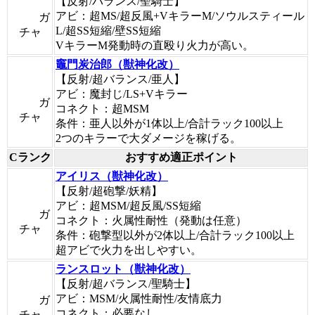
【反射/バランス/聖騎士】
アビ：超MS/超反風+VキラーM/ソウルスティール
ガ
L/超SS短縮/壁SS短縮
チャ
VキラーM発動時の直殴り火力が高い。
竈門炭治郎（獣神化改）
【反射/超バランス/亜人】
アビ：魔封じ/LS+Vキラー
ガ
コネクト：超MSM
チャ
条件：亜人以外が1体以上/合計ラック100以上
2つのキラーで大ダメージを稼げる。
Cランク
おすすめ適正ポイント
アイリス（獣神化改）
【反射/超砲撃/妖精】
アビ：超MSM/超反風/SS短縮
ガ
コネクト：火属性耐性（発動は任意）
チャ
条件：砲撃型以外が2体以上/合計ラック100以上
超アビで火力を出しやすい。
ランスロット（獣神化改）
【反射/超バランス/聖騎士】
アビ：MSM/火属性耐性/友情底力
ガ
コネクト：必要なし
チャ