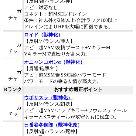
【反射/超バランス/神】
アビ：対応なし
ガ
コネクト：超MSEL/ドレイン
チャ
条件：神以外が2体以上/合計ラック100以上
ドレインによりHPを大幅に回復できる。
ロイド（獣神化）
【反射/バランス/亜人】
ガ
アビ：超MSM/友情ブースト+VキラーM
チャ
VキラーMで直殴りが高火力。
オニャンコポンα（獣神化）
【貫通/砲撃/神】
ガ
アビ：超MSM/超SS短縮/パワーモード
チャ
パワーモードの乗る友情が高火力。
Bランク
おすすめ適正ポイント
ウボサスラ（獣神化）
【反射/バランス/幻妖】
ガ
アビ：超MSM/アップキラー+ソウルスティール
チャ
キラーとSスティールが攻守ともに役立つ。
日番谷冬獅郎（獣神化改）
【反射/超バランス/死神】