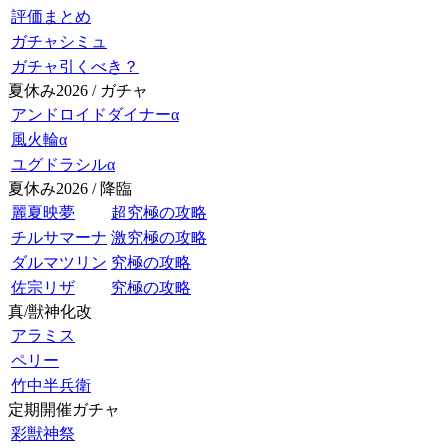
評価まとめ
ガチャシミュ
ガチャ引くべき？
夏休み2026 / ガチャ
アンドロイドダイナーα
風火輪α
ユグドラシルα
夏休み2026 / 降臨
麗夏映夢
超究極の攻略
チルサマーナ
激究極の攻略
ダルマツリン
究極の攻略
佐宗リザ
究極の攻略
真/獣神化改
アラミス
ペリー
竹中半兵衛
定期開催ガチャ
彩獣神祭