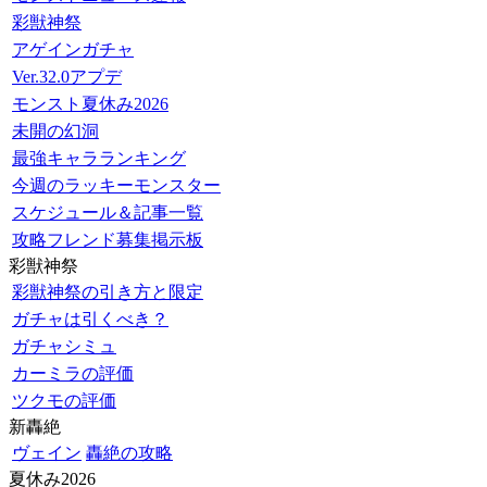
彩獣神祭
アゲインガチャ
Ver.32.0アプデ
モンスト夏休み2026
未開の幻洞
最強キャラランキング
今週のラッキーモンスター
スケジュール＆記事一覧
攻略フレンド募集掲示板
彩獣神祭
彩獣神祭の引き方と限定
ガチャは引くべき？
ガチャシミュ
カーミラの評価
ツクモの評価
新轟絶
ヴェイン
轟絶の攻略
夏休み2026