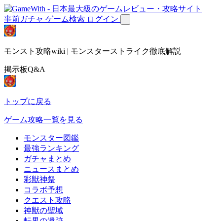
事前ガチャ
ゲーム検索
ログイン
モンスト攻略wiki | モンスターストライク徹底解説
掲示板Q&A
トップに戻る
ゲーム攻略一覧を見る
モンスター図鑑
最強ランキング
ガチャまとめ
ニュースまとめ
彩獣神祭
コラボ予想
クエスト攻略
神獣の聖域
転界の遺跡