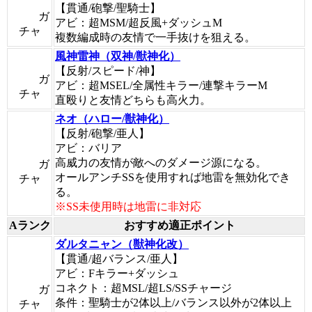
【貫通/砲撃/聖騎士】
ガ
アビ：超MSM/超反風+ダッシュM
チャ
複数編成時の友情で一手抜けを狙える。
風神雷神（双神/獣神化）
【反射/スピード/神】
ガ
アビ：超MSEL/全属性キラー/連撃キラーM
チャ
直殴りと友情どちらも高火力。
ネオ（ハロー/獣神化）
【反射/砲撃/亜人】
アビ：バリア
高威力の友情が敵へのダメージ源になる。
ガ
オールアンチSSを使用すれば地雷を無効化でき
チャ
る。
※SS未使用時は地雷に非対応
Aランク
おすすめ適正ポイント
ダルタニャン（獣神化改）
【貫通/超バランス/亜人】
アビ：Fキラー+ダッシュ
コネクト：超MSL/超LS/SSチャージ
ガ
条件：聖騎士が2体以上/バランス以外が2体以上
チャ