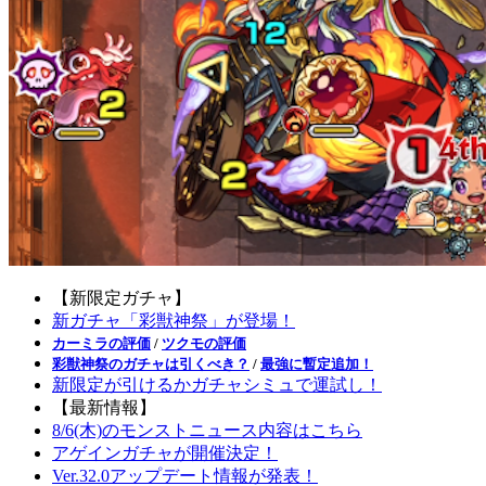
【新限定ガチャ】
新ガチャ「彩獣神祭」が登場！
カーミラの評価
/
ツクモの評価
彩獣神祭のガチャは引くべき？
/
最強に暫定追加！
新限定が引けるかガチャシミュで運試し！
【最新情報】
8/6(木)のモンストニュース内容はこちら
アゲインガチャが開催決定！
Ver.32.0アップデート情報が発表！