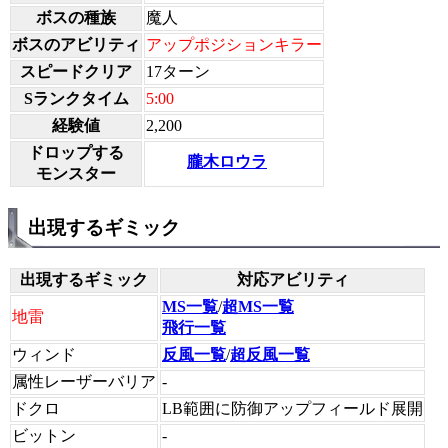
ボスの種族
魔人
ボスのアビリティ
アップポジションキラー
スピードクリア
17ターン
Sランクタイム
5:00
経験値
2,200
ドロップする
朧木ロウラ
モンスター
出現するギミック
出現するギミック
対応アビリティ
MS一覧
/
超MS一覧
地雷
飛行一覧
ウィンド
反風一覧
/
超反風一覧
属性レーザーバリア
-
ドクロ
LB範囲に防御アップフィールド展開
ビットン
-