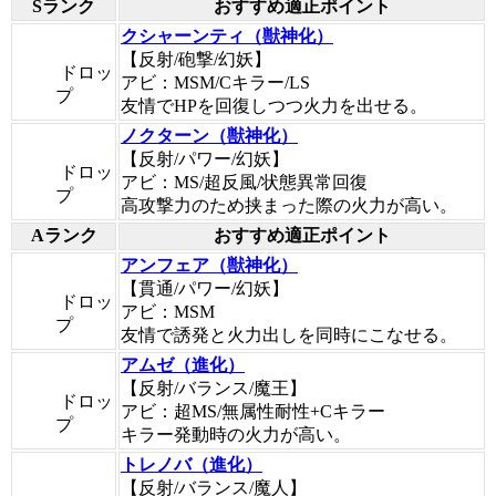
Sランク
おすすめ適正ポイント
クシャーンティ（獣神化）
【反射/砲撃/幻妖】
ドロッ
アビ：MSM/Cキラー/LS
プ
友情でHPを回復しつつ火力を出せる。
ノクターン（獣神化）
【反射/パワー/幻妖】
ドロッ
アビ：MS/超反風/状態異常回復
プ
高攻撃力のため挟まった際の火力が高い。
Aランク
おすすめ適正ポイント
アンフェア（獣神化）
【貫通/パワー/幻妖】
ドロッ
アビ：MSM
プ
友情で誘発と火力出しを同時にこなせる。
アムゼ（進化）
【反射/バランス/魔王】
ドロッ
アビ：超MS/無属性耐性+Cキラー
プ
キラー発動時の火力が高い。
トレノバ（進化）
【反射/バランス/魔人】