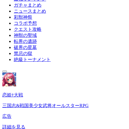
ガチャまとめ
ニュースまとめ
彩獣神祭
コラボ予想
クエスト攻略
神獣の聖域
転界の遺跡
破界の星墓
禁忌の獄
絶級トーナメント
恋姫†大戦
三国志&戦国美少女武将オールスターRPG
広告
詳細を見る