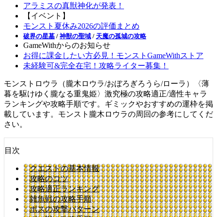
アラミスの真獣神化が発表！
【イベント】
モンスト夏休み2026の評価まとめ
破界の星墓
/
神獣の聖域
/
天魔の孤城の攻略
GameWithからのお知らせ
お得に課金したい方必見！モンストGameWithストア
未経験可&完全在宅！攻略ライター募集！
モンストロウラ（朧木ロウラ/おぼろぎろうら/ローラ）〈薄
暮を駆けゆく朧なる重鬼姫〉激究極の攻略適正/適性キャラ
ランキングや攻略手順です。ギミックやおすすめの運枠を掲
載しています。モンスト朧木ロウラの周回の参考にしてくだ
さい。
目次
クエストの基本情報
攻略のコツ
攻略適正ランキング
雑魚戦の攻略手順
ボスの攻撃パターン