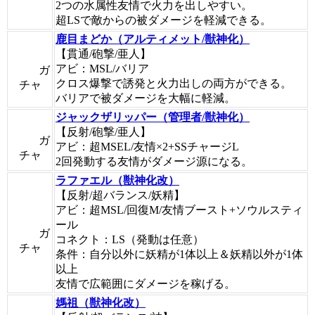
2つの水属性友情で火力を出しやすい。
超LSで敵からの被ダメージを軽減できる。
鹿目まどか（アルティメット/獣神化）
【貫通/砲撃/亜人】
アビ：MSL/バリア
ガ
クロス爆撃で誘発と火力出しの両方ができる。
チャ
バリアで被ダメージを大幅に軽減。
ジャックザリッパー（管理者/獣神化）
【反射/砲撃/亜人】
ガ
アビ：超MSEL/友情×2+SSチャージL
チャ
2回発動する友情がダメージ源になる。
ラファエル（獣神化改）
【反射/超バランス/妖精】
アビ：超MSL/回復M/友情ブースト+ソウルスティ
ール
ガ
コネクト：LS（発動は任意）
チャ
条件：自分以外に妖精が1体以上＆妖精以外が1体
以上
友情で広範囲にダメージを稼げる。
媽祖（獣神化改）