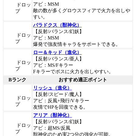
アビ：MSM
ドロッ
敵の数が多くグロウスフィアで火力を出しや
プ
すい。
パラドクス（獣神化）
【反射/バランス/幻妖】
ドロッ
アビ：MSM
プ
爆発で強友情キャラをサポートできる。
ロー＆キッド（進化）
【反射/バランス/亜人】
ドロッ
アビ：MS/Fキラー
プ
Fキラーでボスに火力を出しやすい。
Bランク
おすすめ適正ポイント
リッシュ（進化）
【反射/スピード/魔人】
ドロッ
アビ：反風+飛行/Vキラー
プ
友情でHPを回復できる。
アリア（獣神化）
【反射/バランス/幻妖】
ドロッ
アビ：超MS/反風
プ
獣神化のため実2つ分の強化が可能。