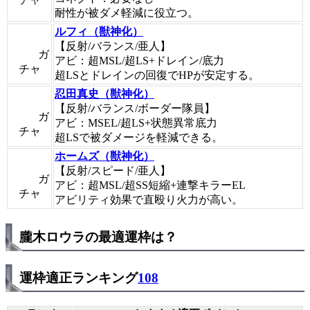
耐性が被ダメ軽減に役立つ。
ルフィ（獣神化）
【反射/バランス/亜人】
ガ
アビ：超MSL/超LS+ドレイン/底力
チャ
超LSとドレインの回復でHPが安定する。
忍田真史（獣神化）
【反射/バランス/ボーダー隊員】
ガ
アビ：MSEL/超LS+状態異常底力
チャ
超LSで被ダメージを軽減できる。
ホームズ（獣神化）
【反射/スピード/亜人】
ガ
アビ：超MSL/超SS短縮+連撃キラーEL
チャ
アビリティ効果で直殴り火力が高い。
朧木ロウラの最適運枠は？
運枠適正ランキング
108