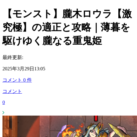
【モンスト】朧木ロウラ【激
究極】の適正と攻略｜薄暮を
駆けゆく朧なる重鬼姫
最終更新:
2025年3月29日13:05
コメント
0
件
コメント
0