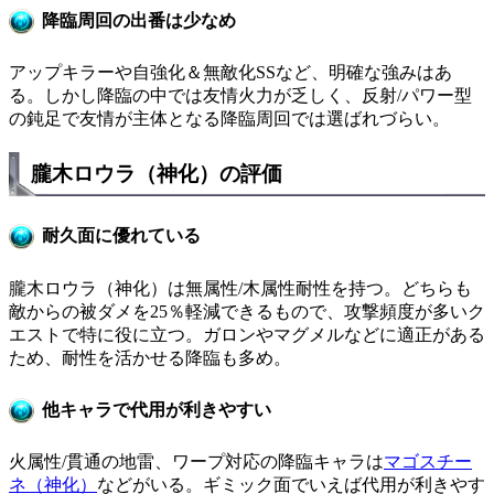
降臨周回の出番は少なめ
アップキラーや自強化＆無敵化SSなど、明確な強みはあ
る。しかし降臨の中では友情火力が乏しく、反射/パワー型
の鈍足で友情が主体となる降臨周回では選ばれづらい。
朧木ロウラ（神化）の評価
耐久面に優れている
朧木ロウラ（神化）は無属性/木属性耐性を持つ。どちらも
敵からの被ダメを25％軽減できるもので、攻撃頻度が多いク
エストで特に役に立つ。ガロンやマグメルなどに適正がある
ため、耐性を活かせる降臨も多め。
他キャラで代用が利きやすい
火属性/貫通の地雷、ワープ対応の降臨キャラは
マゴスチー
ネ（神化）
などがいる。ギミック面でいえば代用が利きやす