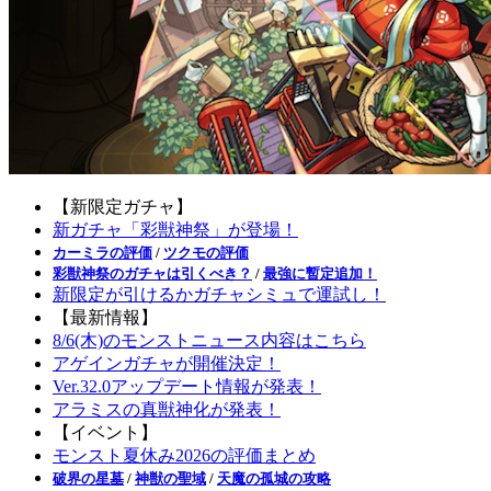
【新限定ガチャ】
新ガチャ「彩獣神祭」が登場！
カーミラの評価
/
ツクモの評価
彩獣神祭のガチャは引くべき？
/
最強に暫定追加！
新限定が引けるかガチャシミュで運試し！
【最新情報】
8/6(木)のモンストニュース内容はこちら
アゲインガチャが開催決定！
Ver.32.0アップデート情報が発表！
アラミスの真獣神化が発表！
【イベント】
モンスト夏休み2026の評価まとめ
破界の星墓
/
神獣の聖域
/
天魔の孤城の攻略