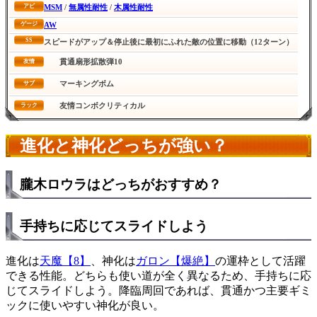
MSM
/
無属性耐性
/
木属性耐性
アビ
AW
ゲージ
SS
スピードがアップ＆停止後に最初にふれた敵の位置に移動（12ターン）
貫通扇形拡散弾10
友情
マーキングボム
サブ
友情コンボクリティカル
ラック
進化と神化どっちが強い？
朧木ロウラはどっちがおすすめ？
手持ちに応じてスライドしよう
進化は
天魔【8】
、神化は
ガロン【爆絶】
の運枠として活躍
できる性能。どちらも使い道が全く異なるため、手持ちに応
じてスライドしよう。降臨周回であれば、貫通かつ主要ギミ
ックに使いやすい神化が良い。