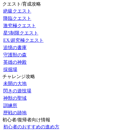
クエスト/育成攻略
絶級クエスト
降臨クエスト
激究極クエスト
星5制限クエスト
EX/超究極クエスト
追憶の書庫
守護獣の森
英雄の神殿
採掘場
チャレンジ攻略
未開の大地
閃きの遊技場
神獣の聖域
訓練所
歴戦の跡地
初心者/復帰者向け情報
初心者のおすすめの進め方