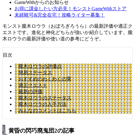
GameWithからのお知らせ
お得に課金したい方必見！モンストGameWithストア
未経験可&完全在宅！攻略ライター募集！
モンスト朧木ロウラ（おぼろぎろうら）の最新評価や適正ク
エストです。進化と神化どちらが強いか紹介しています。朧
木ロウラの最新評価や使い道の参考にどうぞ。
目次
朧木ロウラの評価点
簡易ステータス
おすすめのわくわくの実
適正クエスト
最新の評価
朧木ロウラのステータス
朧木ロウラの入手方法
みんなのコメントはこちら
黄昏の閃巧廃鬼団2の記事