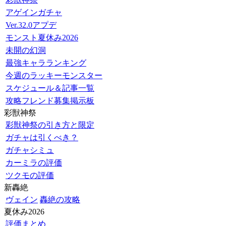
アゲインガチャ
Ver.32.0アプデ
モンスト夏休み2026
未開の幻洞
最強キャラランキング
今週のラッキーモンスター
スケジュール＆記事一覧
攻略フレンド募集掲示板
彩獣神祭
彩獣神祭の引き方と限定
ガチャは引くべき？
ガチャシミュ
カーミラの評価
ツクモの評価
新轟絶
ヴェイン
轟絶の攻略
夏休み2026
評価まとめ