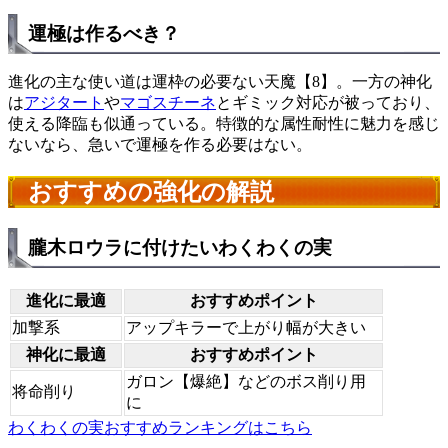
運極は作るべき？
進化の主な使い道は運枠の必要ない天魔【8】。一方の神化
は
アジタート
や
マゴスチーネ
とギミック対応が被っており、
使える降臨も似通っている。特徴的な属性耐性に魅力を感じ
ないなら、急いで運極を作る必要はない。
おすすめの強化の解説
朧木ロウラに付けたいわくわくの実
進化に最適
おすすめポイント
加撃系
アップキラーで上がり幅が大きい
神化に最適
おすすめポイント
ガロン【爆絶】などのボス削り用
将命削り
に
わくわくの実おすすめランキングはこちら