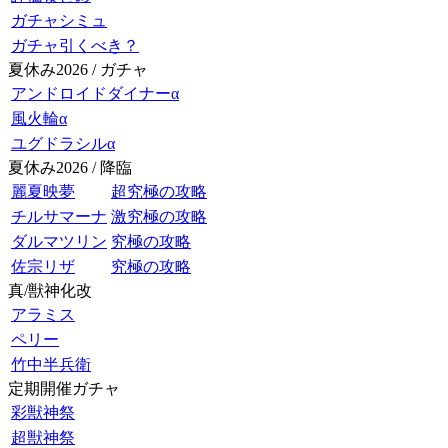
ガチャシミュ
ガチャ引くべき？
夏休み2026 / ガチャ
アンドロイドダイナーα
風火輪α
ユグドラシルα
夏休み2026 / 降臨
麗夏映夢
超究極の攻略
チルサマーナ
激究極の攻略
ダルマツリン
究極の攻略
佐宗リザ
究極の攻略
真/獣神化改
アラミス
ペリー
竹中半兵衛
定期開催ガチャ
彩獣神祭
超獣神祭