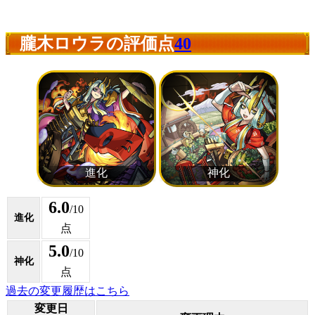
朧木ロウラの評価点
40
6.0
/10
進化
点
5.0
/10
神化
点
過去の変更履歴はこちら
変更日