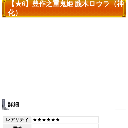
【★6】豊作之重鬼姫 朧木ロウラ（神
化）
詳細
レアリティ
★★★★★★