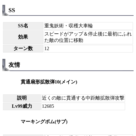
SS
SS名
重鬼妖術・収穫大車輪
スピードがアップ＆停止後に最初にふれ
効果
た敵の位置に移動
ターン数
12
友情
貫通扇形拡散弾10(メイン)
説明
近くの敵に貫通する中距離拡散弾攻撃
Lv99威力
12685
マーキングボム(サブ)