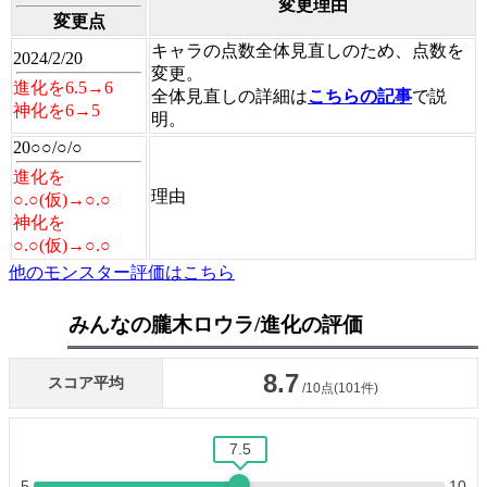
変更理由
変更点
キャラの点数全体見直しのため、点数を
2024/2/20
変更。
進化を6.5→6
全体見直しの詳細は
こちらの記事
で説
神化を6→5
明。
20○○/○/○
進化を
理由
○.○(仮)→○.○
神化を
○.○(仮)→○.○
他のモンスター評価はこちら
みんなの朧木ロウラ/進化の評価