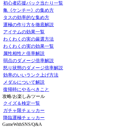
初心者応援パック当たり一覧
亀《ケンチー》の集め方
タスの効率的な集め方
運極の作り方を徹底解説
アイテムの効果一覧
わくわくの実の厳選方法
わくわくの実の効果一覧
属性相性と倍率解説
弱点のダメージ倍率解説
怒り状態のダメージ倍率解説
効率のいいランク上げ方法
メダルについて解説
復帰時にやるべきこと
攻略/お楽しみツール
クイズ＆検定一覧
ガチャ限チェッカー
降臨運極チェッカー
GameWithSNS/Q&A