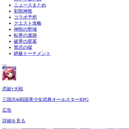
ニュースまとめ
彩獣神祭
コラボ予想
クエスト攻略
神獣の聖域
転界の遺跡
破界の星墓
禁忌の獄
絶級トーナメント
恋姫†大戦
三国志&戦国美少女武将オールスターRPG
広告
詳細を見る