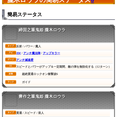
朧木ロウラの簡易ステータス
0
簡易ステータス
締固之重鬼姫 朧木ロウラ
反射 / パワー / 魔人
タイプ
AW
/
アンチ魔法陣
/
アップキラー
アビ
アンチ減速壁
ゲージ
SS
スピードとパワーがアップ＆一定期間、敵の弾を無効化する（12ターン）
超絶貫通ロックオン衝撃波6
友情
ガイド
ラック
豊作之重鬼姫 朧木ロウラ
貫通 / スピード / 亜人
タイプ