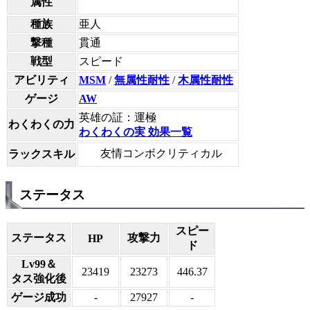
属性
種族
亜人
撃種
貫通
戦型
スピード
アビリティ
MSM
/
無属性耐性
/
木属性耐性
ゲージ
AW
英雄の証：運極
わくわくの力
わくわくの実 効果一覧
友情コンボクリティカル
ラックスキル
ステータス
スピー
ステータス
攻撃力
HP
ド
Lv99＆
23419
23273
446.37
タス強化後
ゲージ成功
-
27927
-