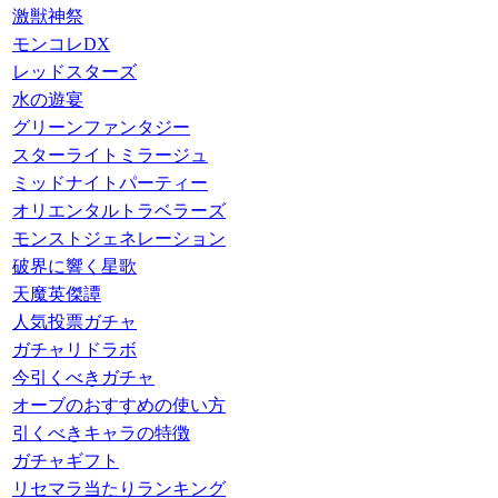
激獣神祭
モンコレDX
レッドスターズ
水の遊宴
グリーンファンタジー
スターライトミラージュ
ミッドナイトパーティー
オリエンタルトラベラーズ
モンストジェネレーション
破界に響く星歌
天魔英傑譚
人気投票ガチャ
ガチャリドラボ
今引くべきガチャ
オーブのおすすめの使い方
引くべきキャラの特徴
ガチャギフト
リセマラ当たりランキング