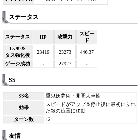
ステータス
スピー
ステータス
攻撃力
HP
ド
Lv99＆
23419
23273
446.37
タス強化後
ゲージ成功
-
27927
-
SS
SS名
重鬼妖夢術・見聞大車輪
スピードがアップ＆停止後に最初にふれ
効果
た敵の位置に移動
ターン数
12
友情