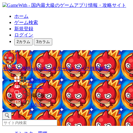
ホーム
ゲーム検索
新規登録
ログイン
2カラム
3カラム
モンスト攻略wiki | モンスターストライク徹底解説
他の攻略
コミュ
掲示板
Q&A