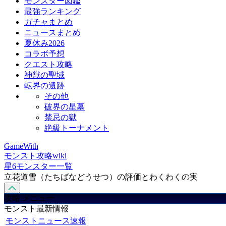
モンスター図鑑
最強ランキング
ガチャまとめ
ニュースまとめ
夏休み2026
コラボ予想
クエスト攻略
神獣の聖域
転界の遺跡
その他
破界の星墓
禁忌の獄
絶級トーナメント
GameWith
モンスト攻略wiki
星6モンスター一覧
立花道雪（たちばなどうせつ）の評価とわくわくの実
攻略 メニュー
モンスト最新情報
モンストニュース速報