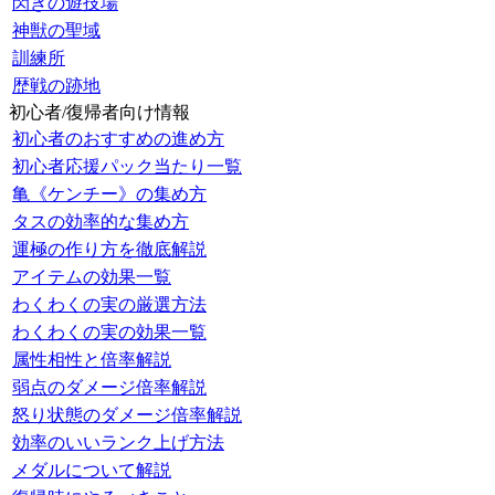
閃きの遊技場
神獣の聖域
訓練所
歴戦の跡地
初心者/復帰者向け情報
初心者のおすすめの進め方
初心者応援パック当たり一覧
亀《ケンチー》の集め方
タスの効率的な集め方
運極の作り方を徹底解説
アイテムの効果一覧
わくわくの実の厳選方法
わくわくの実の効果一覧
属性相性と倍率解説
弱点のダメージ倍率解説
怒り状態のダメージ倍率解説
効率のいいランク上げ方法
メダルについて解説