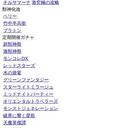
チルサマーナ
激究極の攻略
獣神化改
ペリー
竹中半兵衛
プラトン
定期開催ガチャ
超獣神祭
激獣神祭
モンコレDX
レッドスターズ
水の遊宴
グリーンファンタジー
スターライトミラージュ
ミッドナイトパーティー
オリエンタルトラベラーズ
モンストジェネレーション
破界に響く星歌
天魔英傑譚