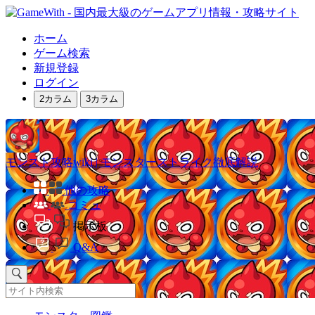
ホーム
ゲーム検索
新規登録
ログイン
2カラム
3カラム
モンスト攻略wiki | モンスターストライク徹底解説
他の攻略
コミュ
掲示板
Q&A