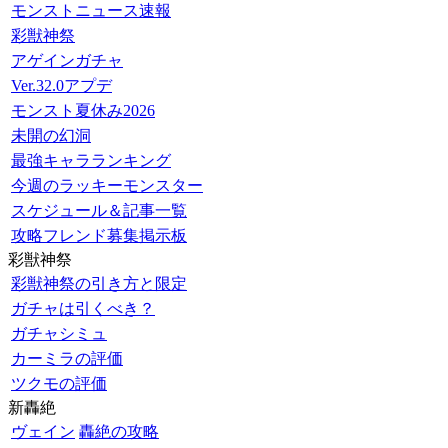
モンストニュース速報
彩獣神祭
アゲインガチャ
Ver.32.0アプデ
モンスト夏休み2026
未開の幻洞
最強キャラランキング
今週のラッキーモンスター
スケジュール＆記事一覧
攻略フレンド募集掲示板
彩獣神祭
彩獣神祭の引き方と限定
ガチャは引くべき？
ガチャシミュ
カーミラの評価
ツクモの評価
新轟絶
ヴェイン
轟絶の攻略