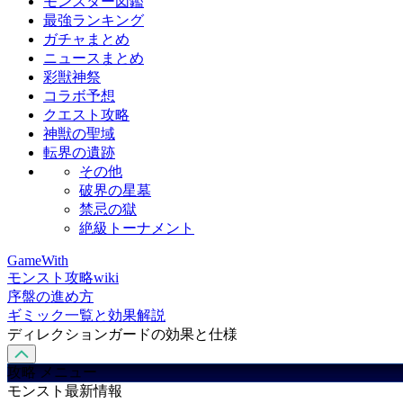
モンスター図鑑
最強ランキング
ガチャまとめ
ニュースまとめ
彩獣神祭
コラボ予想
クエスト攻略
神獣の聖域
転界の遺跡
その他
破界の星墓
禁忌の獄
絶級トーナメント
GameWith
モンスト攻略wiki
序盤の進め方
ギミック一覧と効果解説
ディレクションガードの効果と仕様
攻略 メニュー
モンスト最新情報