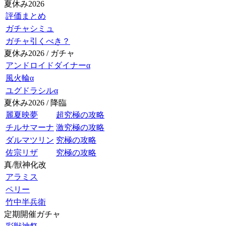
夏休み2026
評価まとめ
ガチャシミュ
ガチャ引くべき？
夏休み2026 / ガチャ
アンドロイドダイナーα
風火輪α
ユグドラシルα
夏休み2026 / 降臨
麗夏映夢
超究極の攻略
チルサマーナ
激究極の攻略
ダルマツリン
究極の攻略
佐宗リザ
究極の攻略
真/獣神化改
アラミス
ペリー
竹中半兵衛
定期開催ガチャ