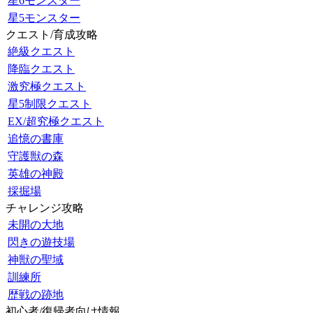
星6モンスター
星5モンスター
クエスト/育成攻略
絶級クエスト
降臨クエスト
激究極クエスト
星5制限クエスト
EX/超究極クエスト
追憶の書庫
守護獣の森
英雄の神殿
採掘場
チャレンジ攻略
未開の大地
閃きの遊技場
神獣の聖域
訓練所
歴戦の跡地
初心者/復帰者向け情報