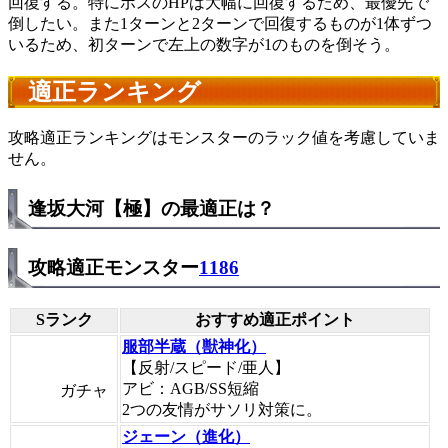
回復する。特にボスのHPは大幅に回復するため、最優先で
倒したい。また1ターンと2ターンで回復するものが1体ずつ
いるため、初ターンで左上の数字が1のものを倒そう。
適正ランキング
攻略適正ランキングはモンスターのラック値を考慮していま
せん。
逢坂大河【極】の最適正は？
攻略適正モンスター
1186
Sランク
おすすめ適正ポイント
服部半蔵（獣神化）
【反射/スピード/亜人】
アビ：AGB/SS短縮
ガチャ
2つの友情がサソリ対策に。
ジェーン（進化）