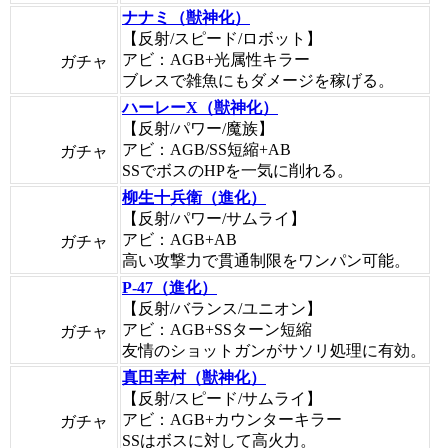
ナナミ（獣神化）
【反射/スピード/ロボット】
アビ：AGB+光属性キラー
ガチャ
ブレスで雑魚にもダメージを稼げる。
ハーレーX（獣神化）
【反射/パワー/魔族】
アビ：AGB/SS短縮+AB
ガチャ
SSでボスのHPを一気に削れる。
柳生十兵衛（進化）
【反射/パワー/サムライ】
アビ：AGB+AB
ガチャ
高い攻撃力で貫通制限をワンパン可能。
P-47（進化）
【反射/バランス/ユニオン】
アビ：AGB+SSターン短縮
ガチャ
友情のショットガンがサソリ処理に有効。
真田幸村（獣神化）
【反射/スピード/サムライ】
アビ：AGB+カウンターキラー
ガチャ
SSはボスに対して高火力。