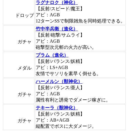
ラグナロク（神化）
【反射/スピード/魔王】
アビ：AGB
ドロップ
12ターンSSで制限雑魚を同時処理できる。
竹中半兵衛（進化）
【反射/砲撃/サムライ】
アビ：AGB
ガチャ
砲撃型次元斬の火力が高い。
プラム（進化）
【反射/バランス/妖精】
アビ：LS+AGB
メダル
友情でサソリを素早く倒せる。
ハーメルン（獣神化）
【反射/バランス/亜人】
アビ：AGB
ガチャ
属性有利と誘発でダメージ稼ぎに。
テキーラ（獣神化）
【反射/バランス/妖精】
アビ：AB+AGB
ガチャ
縦配置でボスに大ダメージ。