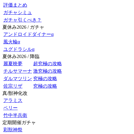
評価まとめ
ガチャシミュ
ガチャ引くべき？
夏休み2026 / ガチャ
アンドロイドダイナーα
風火輪α
ユグドラシルα
夏休み2026 / 降臨
麗夏映夢
超究極の攻略
チルサマーナ
激究極の攻略
ダルマツリン
究極の攻略
佐宗リザ
究極の攻略
真/獣神化改
アラミス
ペリー
竹中半兵衛
定期開催ガチャ
彩獣神祭