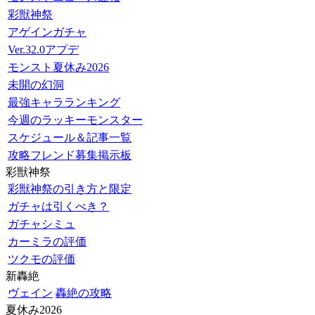
彩獣神祭
アゲインガチャ
Ver.32.0アプデ
モンスト夏休み2026
未開の幻洞
最強キャラランキング
今週のラッキーモンスター
スケジュール＆記事一覧
攻略フレンド募集掲示板
彩獣神祭
彩獣神祭の引き方と限定
ガチャは引くべき？
ガチャシミュ
カーミラの評価
ツクモの評価
新轟絶
ヴェイン
轟絶の攻略
夏休み2026