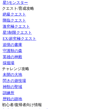
星5モンスター
クエスト/育成攻略
絶級クエスト
降臨クエスト
激究極クエスト
星5制限クエスト
EX/超究極クエスト
追憶の書庫
守護獣の森
英雄の神殿
採掘場
チャレンジ攻略
未開の大地
閃きの遊技場
神獣の聖域
訓練所
歴戦の跡地
初心者/復帰者向け情報