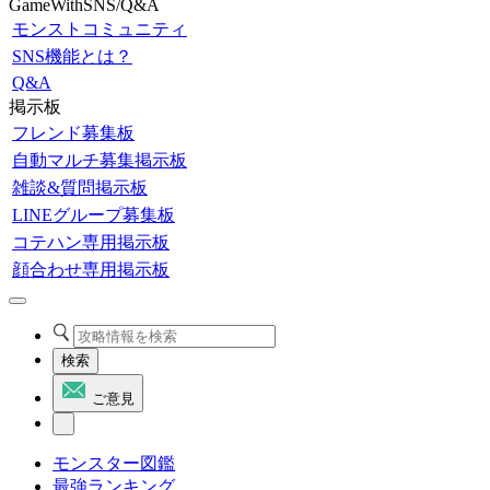
GameWithSNS/Q&A
モンストコミュニティ
SNS機能とは？
Q&A
掲示板
フレンド募集板
自動マルチ募集掲示板
雑談&質問掲示板
LINEグループ募集板
コテハン専用掲示板
顔合わせ専用掲示板
検索
ご意見
モンスター図鑑
最強ランキング