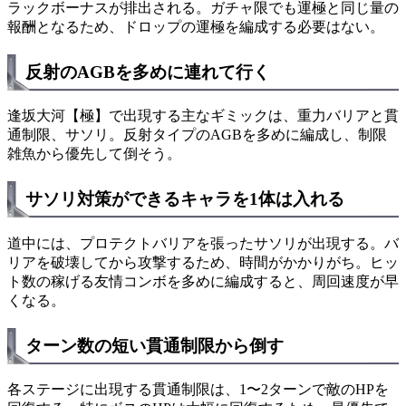
ラックボーナスが排出される。ガチャ限でも運極と同じ量の
報酬となるため、ドロップの運極を編成する必要はない。
反射のAGBを多めに連れて行く
逢坂大河【極】で出現する主なギミックは、重力バリアと貫
通制限、サソリ。反射タイプのAGBを多めに編成し、制限
雑魚から優先して倒そう。
サソリ対策ができるキャラを1体は入れる
道中には、プロテクトバリアを張ったサソリが出現する。バ
リアを破壊してから攻撃するため、時間がかかりがち。ヒッ
ト数の稼げる友情コンボを多めに編成すると、周回速度が早
くなる。
ターン数の短い貫通制限から倒す
各ステージに出現する貫通制限は、1〜2ターンで敵のHPを