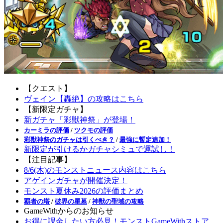
【クエスト】
ヴェイン【轟絶】の攻略はこちら
【新限定ガチャ】
新ガチャ「彩獣神祭」が登場！
カーミラの評価
/
ツクモの評価
彩獣神祭のガチャは引くべき？
/
最強に暫定追加！
新限定が引けるかガチャシミュで運試し！
【注目記事】
8/6(木)のモンストニュース内容はこちら
アゲインガチャが開催決定！
モンスト夏休み2026の評価まとめ
覇者の塔
/
破界の星墓
/
神獣の聖域の攻略
GameWithからのお知らせ
お得に課金したい方必見！モンストGameWithストア