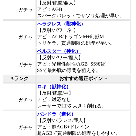
【反射/砲撃/亜人】
アビ：AGB
ガチャ
スパークバレットでサソリ処理が早い。
ヘラクレス（獣神化）
【反射/パワー/神】
アビ：AGB/ドラゴンM+幻獣M
ガチャ
トリケラ、貫通制限の処理が早い。
ベルスター（神化）
【反射/パワー/魔人】
アビ：光属性耐性/AGB+SS短縮
ガチャ
SSで最終戦の隙間を狙える。
Aランク
おすすめ適正ポイント
ロキ（獣神化）
【反射/砲撃/神】
アビ：対応なし
ガチャ
レーザーでHPを大きく削れる。
パンドラ（進化）
【反射/バランス/亜人】
アビ：超AGB+ドレイン
ガチャ
超AGBで貫通制限の処理をしやすい。