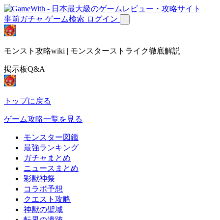
事前ガチャ
ゲーム検索
ログイン
モンスト攻略wiki | モンスターストライク徹底解説
掲示板Q&A
トップに戻る
ゲーム攻略一覧を見る
モンスター図鑑
最強ランキング
ガチャまとめ
ニュースまとめ
彩獣神祭
コラボ予想
クエスト攻略
神獣の聖域
転界の遺跡