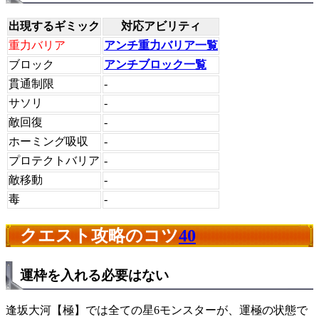
出現するギミック
対応アビリティ
重力バリア
アンチ重力バリア一覧
ブロック
アンチブロック一覧
貫通制限
-
サソリ
-
敵回復
-
ホーミング吸収
-
プロテクトバリア
-
敵移動
-
毒
-
クエスト攻略のコツ
40
運枠を入れる必要はない
逢坂大河【極】では全ての星6モンスターが、運極の状態で