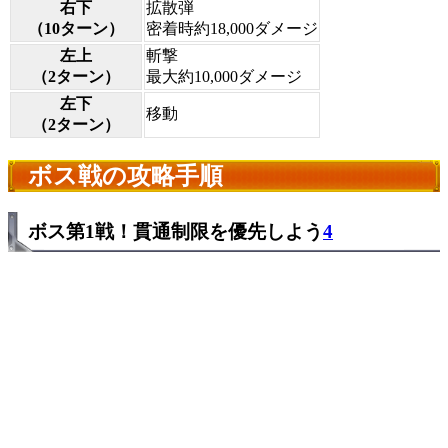
右下
拡散弾
（10ターン）
密着時約18,000ダメージ
左上
斬撃
（2ターン）
最大約10,000ダメージ
左下
移動
（2ターン）
ボス戦の攻略手順
ボス第1戦！貫通制限を優先しよう
4