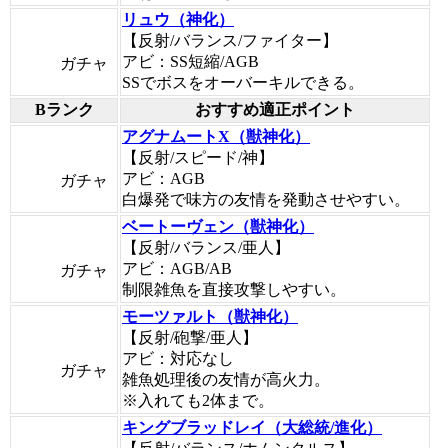
リュウ（神化）
【反射/バランス/ファイター】
アビ：SS短縮/AGB
ガチャ
SSでボスをオーバーキルできる。
Bランク
おすすめ適正ポイント
アグナムートX（獣神化）
【反射/スピード/神】
アビ：AGB
ガチャ
白爆発で味方の友情を発動させやすい。
ベートーヴェン（獣神化）
【反射/バランス/亜人】
アビ：AGB/AB
ガチャ
制限雑魚を直接攻撃しやすい。
モーツァルト（獣神化）
【反射/砲撃/亜人】
アビ：対応なし
ガチャ
雑魚処理後の友情が高火力。
※入れても2体まで。
キングブラッドレイ（大総統/進化）