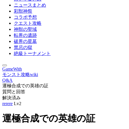
ニュースまとめ
彩獣神祭
コラボ予想
クエスト攻略
神獣の聖域
転界の遺跡
破界の星墓
禁忌の獄
絶級トーナメント
GameWith
モンスト攻略wiki
Q&A
運極合成での英雄の証
質問と回答
解決済み
rerere
Lv2
運極合成での英雄の証