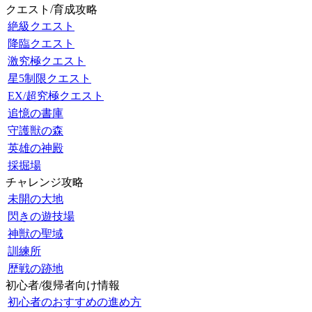
クエスト/育成攻略
絶級クエスト
降臨クエスト
激究極クエスト
星5制限クエスト
EX/超究極クエスト
追憶の書庫
守護獣の森
英雄の神殿
採掘場
チャレンジ攻略
未開の大地
閃きの遊技場
神獣の聖域
訓練所
歴戦の跡地
初心者/復帰者向け情報
初心者のおすすめの進め方