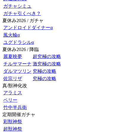
ガチャシミュ
ガチャ引くべき？
夏休み2026 / ガチャ
アンドロイドダイナーα
風火輪α
ユグドラシルα
夏休み2026 / 降臨
麗夏映夢
超究極の攻略
チルサマーナ
激究極の攻略
ダルマツリン
究極の攻略
佐宗リザ
究極の攻略
真/獣神化改
アラミス
ペリー
竹中半兵衛
定期開催ガチャ
彩獣神祭
超獣神祭