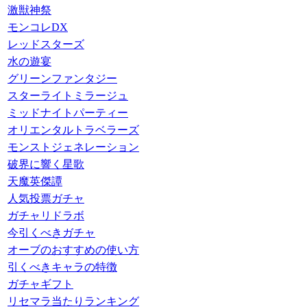
激獣神祭
モンコレDX
レッドスターズ
水の遊宴
グリーンファンタジー
スターライトミラージュ
ミッドナイトパーティー
オリエンタルトラベラーズ
モンストジェネレーション
破界に響く星歌
天魔英傑譚
人気投票ガチャ
ガチャリドラボ
今引くべきガチャ
オーブのおすすめの使い方
引くべきキャラの特徴
ガチャギフト
リセマラ当たりランキング