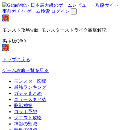
事前ガチャ
ゲーム検索
ログイン
モンスト攻略wiki | モンスターストライク徹底解説
掲示板Q&A
トップに戻る
ゲーム攻略一覧を見る
モンスター図鑑
最強ランキング
ガチャまとめ
ニュースまとめ
彩獣神祭
コラボ予想
クエスト攻略
神獣の聖域
転界の遺跡