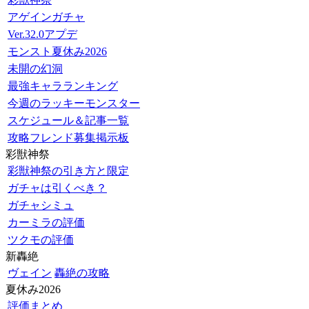
アゲインガチャ
Ver.32.0アプデ
モンスト夏休み2026
未開の幻洞
最強キャラランキング
今週のラッキーモンスター
スケジュール＆記事一覧
攻略フレンド募集掲示板
彩獣神祭
彩獣神祭の引き方と限定
ガチャは引くべき？
ガチャシミュ
カーミラの評価
ツクモの評価
新轟絶
ヴェイン
轟絶の攻略
夏休み2026
評価まとめ