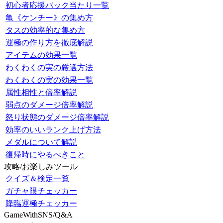
初心者応援パック当たり一覧
亀《ケンチー》の集め方
タスの効率的な集め方
運極の作り方を徹底解説
アイテムの効果一覧
わくわくの実の厳選方法
わくわくの実の効果一覧
属性相性と倍率解説
弱点のダメージ倍率解説
怒り状態のダメージ倍率解説
効率のいいランク上げ方法
メダルについて解説
復帰時にやるべきこと
攻略/お楽しみツール
クイズ＆検定一覧
ガチャ限チェッカー
降臨運極チェッカー
GameWithSNS/Q&A