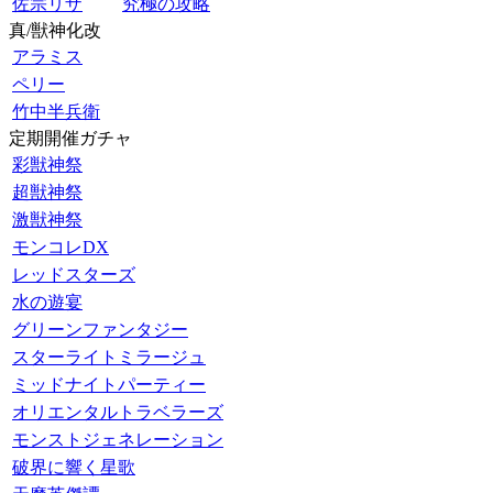
佐宗リザ
究極の攻略
真/獣神化改
アラミス
ペリー
竹中半兵衛
定期開催ガチャ
彩獣神祭
超獣神祭
激獣神祭
モンコレDX
レッドスターズ
水の遊宴
グリーンファンタジー
スターライトミラージュ
ミッドナイトパーティー
オリエンタルトラベラーズ
モンストジェネレーション
破界に響く星歌