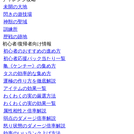
未開の大地
閃きの遊技場
神獣の聖域
訓練所
歴戦の跡地
初心者/復帰者向け情報
初心者のおすすめの進め方
初心者応援パック当たり一覧
亀《ケンチー》の集め方
タスの効率的な集め方
運極の作り方を徹底解説
アイテムの効果一覧
わくわくの実の厳選方法
わくわくの実の効果一覧
属性相性と倍率解説
弱点のダメージ倍率解説
怒り状態のダメージ倍率解説
効率のいいランク上げ方法