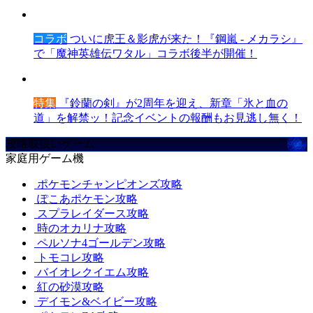
コラボ
ついに虎王＆影虎が来た！『鋼嵐 - メカラシ』
で「魔神英雄伝ワタル」コラボ後半が開催！
特集
『鈴蘭の剣』が2周年を迎え、新章「氷と血の
道」を解禁ッ！記念イベントの報酬もお見逃し無く！
攻略取扱いゲーム
家庭用ゲーム機
ポケモンチャンピオンズ攻略
ぽこあポケモン攻略
スプラレイダース攻略
時のオカリナ攻略
ペルソナ4ゴールデン攻略
トモコレ攻略
バイオレクイエム攻略
紅の砂漠攻略
デイモン&ベイビー攻略