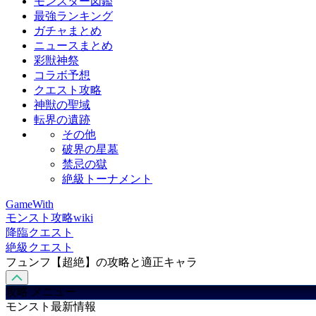
モンスター図鑑
最強ランキング
ガチャまとめ
ニュースまとめ
彩獣神祭
コラボ予想
クエスト攻略
神獣の聖域
転界の遺跡
その他
破界の星墓
禁忌の獄
絶級トーナメント
GameWith
モンスト攻略wiki
降臨クエスト
絶級クエスト
フュンフ【超絶】の攻略と適正キャラ
攻略 メニュー
モンスト最新情報