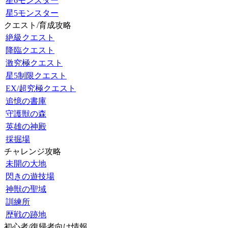
星6モンスター
星5モンスター
クエスト/育成攻略
絶級クエスト
降臨クエスト
激究極クエスト
星5制限クエスト
EX/超究極クエスト
追憶の書庫
守護獣の森
英雄の神殿
採掘場
チャレンジ攻略
未開の大地
閃きの遊技場
神獣の聖域
訓練所
歴戦の跡地
初心者/復帰者向け情報