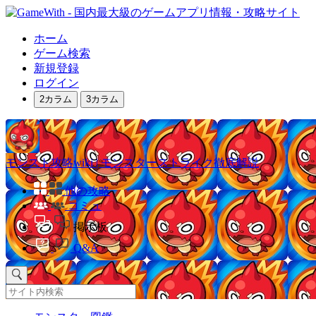
ホーム
ゲーム検索
新規登録
ログイン
2カラム
3カラム
モンスト攻略wiki | モンスターストライク徹底解説
他の攻略
コミュ
掲示板
Q&A