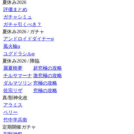
夏休み2026
評価まとめ
ガチャシミュ
ガチャ引くべき？
夏休み2026 / ガチャ
アンドロイドダイナーα
風火輪α
ユグドラシルα
夏休み2026 / 降臨
麗夏映夢
超究極の攻略
チルサマーナ
激究極の攻略
ダルマツリン
究極の攻略
佐宗リザ
究極の攻略
真/獣神化改
アラミス
ペリー
竹中半兵衛
定期開催ガチャ