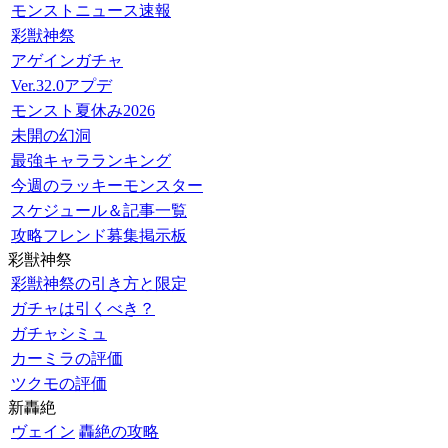
モンストニュース速報
彩獣神祭
アゲインガチャ
Ver.32.0アプデ
モンスト夏休み2026
未開の幻洞
最強キャラランキング
今週のラッキーモンスター
スケジュール＆記事一覧
攻略フレンド募集掲示板
彩獣神祭
彩獣神祭の引き方と限定
ガチャは引くべき？
ガチャシミュ
カーミラの評価
ツクモの評価
新轟絶
ヴェイン
轟絶の攻略