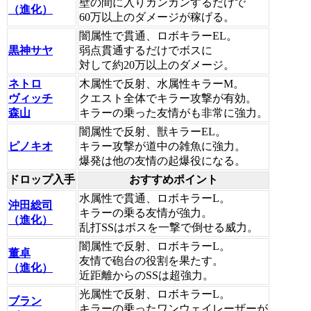
壁の間に入りカンカンするだけで
（進化）
60万以上のダメージが稼げる。
闇属性で貫通、ロボキラーEL。
黒神サヤ
弱点貫通するだけでボスに
対して約20万以上のダメージ。
ネトロ
木属性で反射、水属性キラーM。
ヴィッチ
クエスト全体でキラー攻撃が有効。
森山
キラーの乗った友情がも非常に強力。
闇属性で反射、獣キラーEL。
ピノキオ
キラー攻撃が道中の雑魚に強力。
爆発は他の友情の起爆役になる。
ドロップ入手
おすすめポイント
水属性で貫通、ロボキラーL。
沖田総司
キラーの乗る友情が強力。
（進化）
乱打SSはボスを一撃で倒せる威力。
闇属性で反射、ロボキラーL。
董卓
友情で砲台の役割を果たす。
（進化）
近距離からのSSは超強力。
光属性で反射、ロボキラーL。
ブラン
キラーの乗ったワンウェイレーザーが