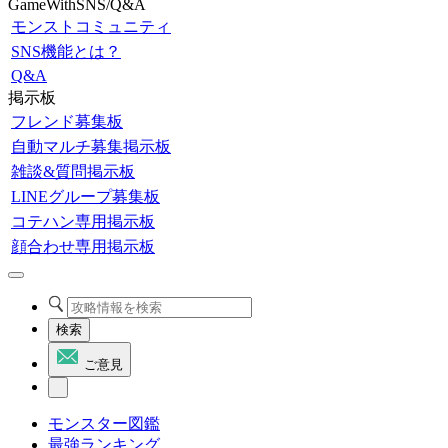
GameWithSNS/Q&A
モンストコミュニティ
SNS機能とは？
Q&A
掲示板
フレンド募集板
自動マルチ募集掲示板
雑談&質問掲示板
LINEグループ募集板
コテハン専用掲示板
顔合わせ専用掲示板
検索
ご意見
モンスター図鑑
最強ランキング