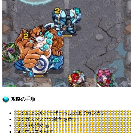
攻略の手順
1：左上ブルドーザーヘルの上でカンカン
2：ガスマスクの雑魚を倒す
3：SSを溜める
4：中ボスを倒す