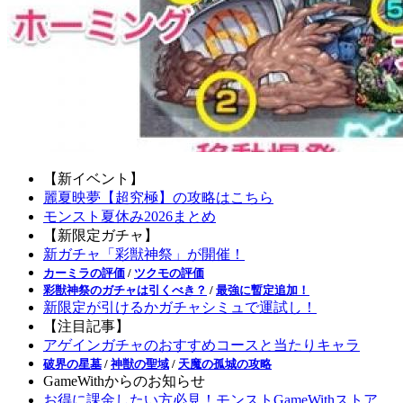
【新イベント】
麗夏映夢【超究極】の攻略はこちら
モンスト夏休み2026まとめ
【新限定ガチャ】
新ガチャ「彩獣神祭」が開催！
カーミラの評価
/
ツクモの評価
彩獣神祭のガチャは引くべき？
/
最強に暫定追加！
新限定が引けるかガチャシミュで運試し！
【注目記事】
アゲインガチャのおすすめコースと当たりキャラ
破界の星墓
/
神獣の聖域
/
天魔の孤城の攻略
GameWithからのお知らせ
お得に課金したい方必見！モンストGameWithストア