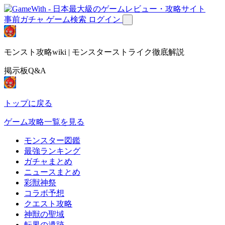
事前ガチャ
ゲーム検索
ログイン
モンスト攻略wiki | モンスターストライク徹底解説
掲示板Q&A
トップに戻る
ゲーム攻略一覧を見る
モンスター図鑑
最強ランキング
ガチャまとめ
ニュースまとめ
彩獣神祭
コラボ予想
クエスト攻略
神獣の聖域
転界の遺跡