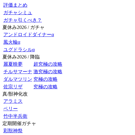
評価まとめ
ガチャシミュ
ガチャ引くべき？
夏休み2026 / ガチャ
アンドロイドダイナーα
風火輪α
ユグドラシルα
夏休み2026 / 降臨
麗夏映夢
超究極の攻略
チルサマーナ
激究極の攻略
ダルマツリン
究極の攻略
佐宗リザ
究極の攻略
真/獣神化改
アラミス
ペリー
竹中半兵衛
定期開催ガチャ
彩獣神祭