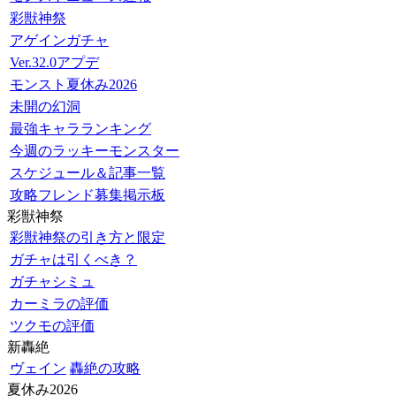
彩獣神祭
アゲインガチャ
Ver.32.0アプデ
モンスト夏休み2026
未開の幻洞
最強キャラランキング
今週のラッキーモンスター
スケジュール＆記事一覧
攻略フレンド募集掲示板
彩獣神祭
彩獣神祭の引き方と限定
ガチャは引くべき？
ガチャシミュ
カーミラの評価
ツクモの評価
新轟絶
ヴェイン
轟絶の攻略
夏休み2026