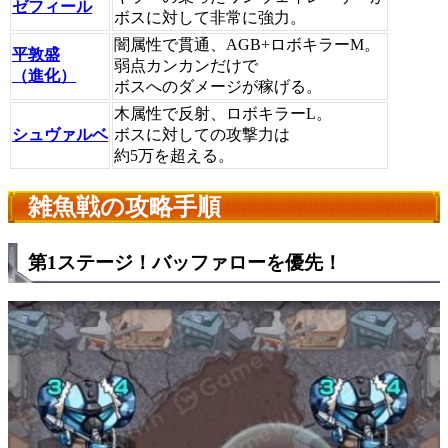
ゼフィール
ボスに対して非常に強力。
闇属性で貫通、AGB+ロボキラーM。
平敦盛
弱点カンカンだけで
（進化）
ボスへのダメージが稼げる。
木属性で反射、ロボキラーL。
シュヴァルベ
ボスに対しての攻撃力は
約5万を超える。
雑魚戦の攻略手順
第1ステージ！バッファローを優先！