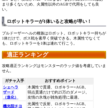
まり多くないため、火属性以外のAGBで代用をしても良
い。
ロボットキラーが1体いると攻略が早い！
ブルドーザーヘルの種族はロボット。ロボットキラー持ちが
1体だけで、ボス戦を素早く突破できる。木属性でなくて
も、ロボットキラーを1体は連れて行こう。
適正ランキング
攻略適正ランキングはモンスターのラック値を考慮していま
せん。
ガチャ入手
おすすめポイント
シェヘラ
木属性で貫通、ロボキラー+AGB。
ザード
弱点貫通だけで約25万のダメージ。
（進化）
友情の氷塊が雑魚処理に最適。
光属性で反射、ロボキラー+AGB。
機光院チヨ