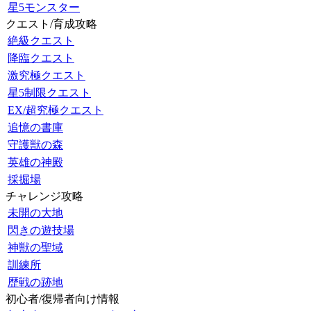
星5モンスター
クエスト/育成攻略
絶級クエスト
降臨クエスト
激究極クエスト
星5制限クエスト
EX/超究極クエスト
追憶の書庫
守護獣の森
英雄の神殿
採掘場
チャレンジ攻略
未開の大地
閃きの遊技場
神獣の聖域
訓練所
歴戦の跡地
初心者/復帰者向け情報