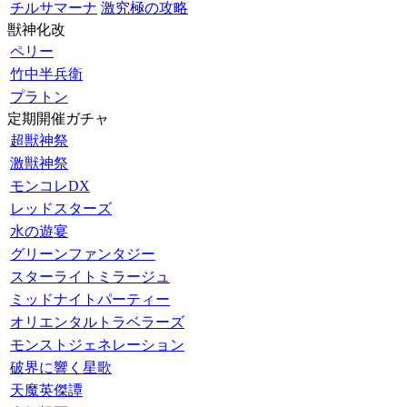
チルサマーナ
激究極の攻略
獣神化改
ペリー
竹中半兵衛
プラトン
定期開催ガチャ
超獣神祭
激獣神祭
モンコレDX
レッドスターズ
水の遊宴
グリーンファンタジー
スターライトミラージュ
ミッドナイトパーティー
オリエンタルトラベラーズ
モンストジェネレーション
破界に響く星歌
天魔英傑譚