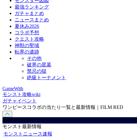
モンスター図鑑
最強ランキング
ガチャまとめ
ニュースまとめ
夏休み2026
コラボ予想
クエスト攻略
神獣の聖域
転界の遺跡
その他
破界の星墓
禁忌の獄
絶級トーナメント
GameWith
モンスト攻略wiki
ガチャイベント
ワンピースコラボの当たり一覧と最新情報｜FILM RED
攻略 メニュー
モンスト最新情報
モンストニュース速報