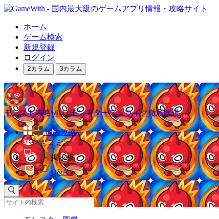
ホーム
ゲーム検索
新規登録
ログイン
2カラム
3カラム
モンスト攻略wiki | モンスターストライク徹底解説
他の攻略
コミュ
掲示板
Q&A