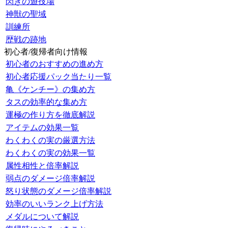
閃きの遊技場
神獣の聖域
訓練所
歴戦の跡地
初心者/復帰者向け情報
初心者のおすすめの進め方
初心者応援パック当たり一覧
亀《ケンチー》の集め方
タスの効率的な集め方
運極の作り方を徹底解説
アイテムの効果一覧
わくわくの実の厳選方法
わくわくの実の効果一覧
属性相性と倍率解説
弱点のダメージ倍率解説
怒り状態のダメージ倍率解説
効率のいいランク上げ方法
メダルについて解説