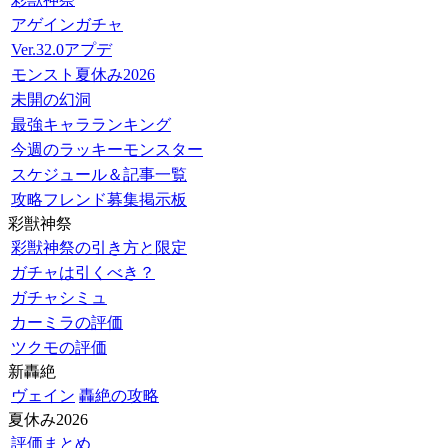
アゲインガチャ
Ver.32.0アプデ
モンスト夏休み2026
未開の幻洞
最強キャラランキング
今週のラッキーモンスター
スケジュール＆記事一覧
攻略フレンド募集掲示板
彩獣神祭
彩獣神祭の引き方と限定
ガチャは引くべき？
ガチャシミュ
カーミラの評価
ツクモの評価
新轟絶
ヴェイン
轟絶の攻略
夏休み2026
評価まとめ