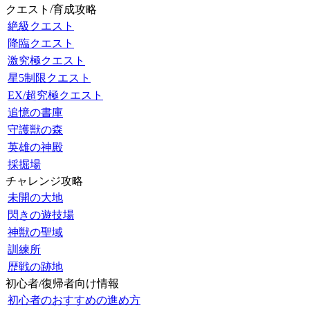
クエスト/育成攻略
絶級クエスト
降臨クエスト
激究極クエスト
星5制限クエスト
EX/超究極クエスト
追憶の書庫
守護獣の森
英雄の神殿
採掘場
チャレンジ攻略
未開の大地
閃きの遊技場
神獣の聖域
訓練所
歴戦の跡地
初心者/復帰者向け情報
初心者のおすすめの進め方