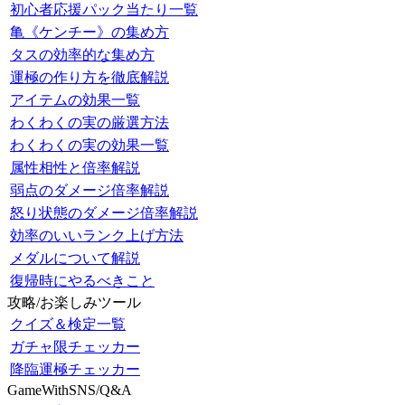
初心者応援パック当たり一覧
亀《ケンチー》の集め方
タスの効率的な集め方
運極の作り方を徹底解説
アイテムの効果一覧
わくわくの実の厳選方法
わくわくの実の効果一覧
属性相性と倍率解説
弱点のダメージ倍率解説
怒り状態のダメージ倍率解説
効率のいいランク上げ方法
メダルについて解説
復帰時にやるべきこと
攻略/お楽しみツール
クイズ＆検定一覧
ガチャ限チェッカー
降臨運極チェッカー
GameWithSNS/Q&A