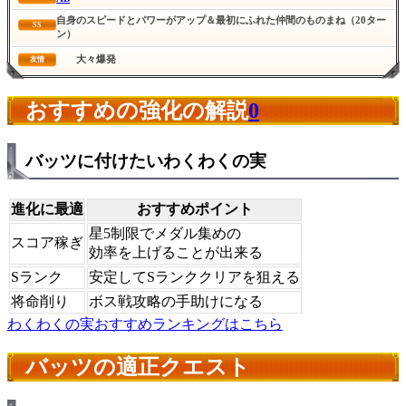
自身のスピードとパワーがアップ＆最初にふれた仲間のものまね（20ター
SS
ン）
大々爆発
友情
おすすめの強化の解説
0
バッツに付けたいわくわくの実
進化に最適
おすすめポイント
星5制限でメダル集めの
スコア稼ぎ
効率を上げることが出来る
Sランク
安定してSランククリアを狙える
将命削り
ボス戦攻略の手助けになる
わくわくの実おすすめランキングはこちら
バッツの適正クエスト