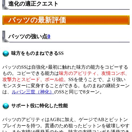
進化の適正クエスト
バッツの最新評価
バッツの強い点
0
味方をものまねできるSS
バッツのSSは自強化+最初に触れた味方の能力をコピーする
もの。コピーできる能力は
味方のアビリティ、友情コンボ、
攻撃力とスピード、ボール絵。
SSを使うことで、より強い
モンスターに変身することができる。ものまねの継続ターン
は、
ルパン三世（神化）
のSSと同じで8ターン。
サポート役に特化した性能
バッツのアビリティはAGBに加え、ゲージでABとビットン
ブレイカーを持つ。貫通のため狙ったビットンを破壊しやす
い。また友情は爆発系のため、味方の友情コンボを誘発でき