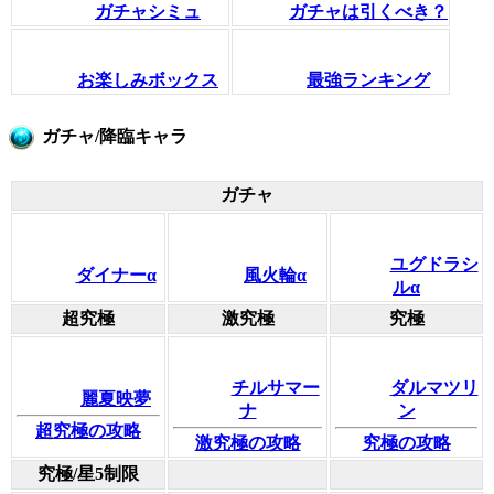
ガチャシミュ
ガチャは引くべき？
お楽しみボックス
最強ランキング
ガチャ/降臨キャラ
ガチャ
ユグドラシ
ダイナーα
風火輪α
ルα
超究極
激究極
究極
チルサマー
ダルマツリ
麗夏映夢
ナ
ン
超究極の攻略
激究極の攻略
究極の攻略
究極/星5制限