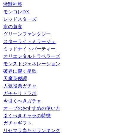
激獣神祭
モンコレDX
レッドスターズ
水の遊宴
グリーンファンタジー
スターライトミラージュ
ミッドナイトパーティー
オリエンタルトラベラーズ
モンストジェネレーション
破界に響く星歌
天魔英傑譚
人気投票ガチャ
ガチャリドラボ
今引くべきガチャ
オーブのおすすめの使い方
引くべきキャラの特徴
ガチャギフト
リセマラ当たりランキング