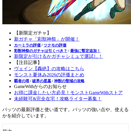
【新限定ガチャ】
新ガチャ「彩獣神祭」が開催！
カーミラの評価
/
ツクモの評価
彩獣神祭のガチャは引くべき？
/
最強に暫定追加！
新限定が引けるかガチャシミュで運試し！
【注目記事】
ヴェイン【轟絶】の攻略はこちら
モンスト夏休み2026の評価まとめ
覇者の塔
/
破界の星墓
/
神獣の聖域の攻略
GameWithからのお知らせ
お得に課金したい方必見！モンストGameWithストア
未経験可&完全在宅！攻略ライター募集！
バッツの最新評価と使い道です。バッツの強い点や、使える
かを紹介しています。