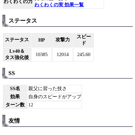
わくわくの力
わくわくの実 効果一覧
ステータス
スピー
ステータス
攻撃力
HP
ド
Lv40＆
10385
12014
245.60
タス強化後
SS
SS名
親父に習った技さ
効果
自身のスピードがアップ
ターン数
12
友情