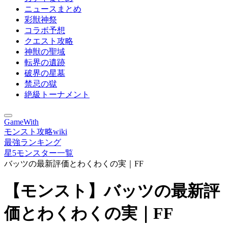
ニュースまとめ
彩獣神祭
コラボ予想
クエスト攻略
神獣の聖域
転界の遺跡
破界の星墓
禁忌の獄
絶級トーナメント
GameWith
モンスト攻略wiki
最強ランキング
星5モンスター一覧
バッツの最新評価とわくわくの実｜FF
【モンスト】バッツの最新評
価とわくわくの実｜FF