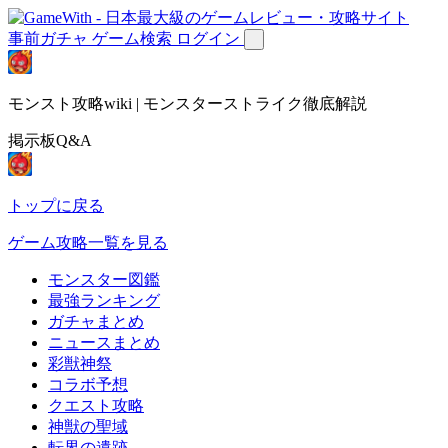
事前ガチャ
ゲーム検索
ログイン
モンスト攻略wiki | モンスターストライク徹底解説
掲示板Q&A
トップに戻る
ゲーム攻略一覧を見る
モンスター図鑑
最強ランキング
ガチャまとめ
ニュースまとめ
彩獣神祭
コラボ予想
クエスト攻略
神獣の聖域
転界の遺跡