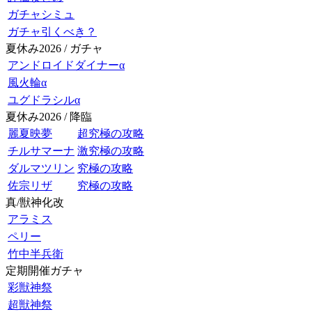
ガチャシミュ
ガチャ引くべき？
夏休み2026 / ガチャ
アンドロイドダイナーα
風火輪α
ユグドラシルα
夏休み2026 / 降臨
麗夏映夢
超究極の攻略
チルサマーナ
激究極の攻略
ダルマツリン
究極の攻略
佐宗リザ
究極の攻略
真/獣神化改
アラミス
ペリー
竹中半兵衛
定期開催ガチャ
彩獣神祭
超獣神祭