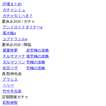
評価まとめ
ガチャシミュ
ガチャ引くべき？
夏休み2026 / ガチャ
アンドロイドダイナーα
風火輪α
ユグドラシルα
夏休み2026 / 降臨
麗夏映夢
超究極の攻略
チルサマーナ
激究極の攻略
ダルマツリン
究極の攻略
佐宗リザ
究極の攻略
真/獣神化改
アラミス
ペリー
竹中半兵衛
定期開催ガチャ
彩獣神祭