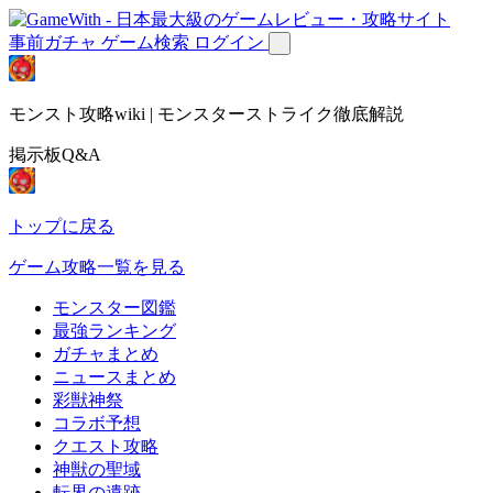
事前ガチャ
ゲーム検索
ログイン
モンスト攻略wiki | モンスターストライク徹底解説
掲示板Q&A
トップに戻る
ゲーム攻略一覧を見る
モンスター図鑑
最強ランキング
ガチャまとめ
ニュースまとめ
彩獣神祭
コラボ予想
クエスト攻略
神獣の聖域
転界の遺跡