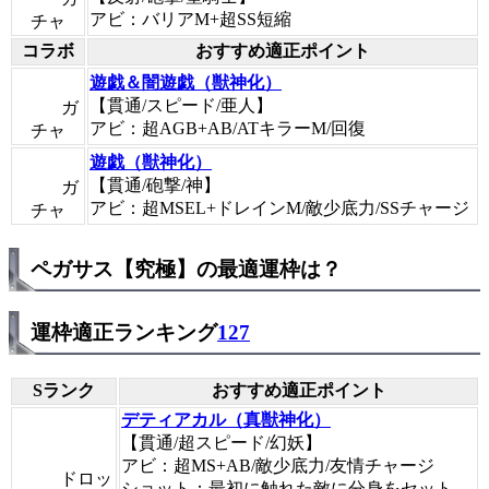
アビ：バリアM+超SS短縮
チャ
コラボ
おすすめ適正ポイント
遊戯＆闇遊戯（獣神化）
【貫通/スピード/亜人】
ガ
アビ：超AGB+AB/ATキラーM/回復
チャ
遊戯（獣神化）
【貫通/砲撃/神】
ガ
アビ：超MSEL+ドレインM/敵少底力/SSチャージ
チャ
ペガサス【究極】の最適運枠は？
運枠適正ランキング
127
Sランク
おすすめ適正ポイント
デティアカル（真獣神化）
【貫通/超スピード/幻妖】
アビ：超MS+AB/敵少底力/友情チャージ
ドロッ
ショット：最初に触れた敵に分身をセット