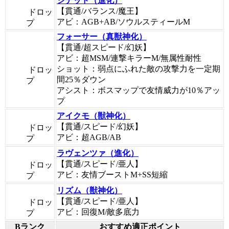
シデッド（進化）
【貫通/バランス/魔王】
ドロッ
アビ：AGB+AB/ソウルスティールM
プ
フォーサー（真獣神化）
【貫通/超スピード/幻妖】
アビ：超MSM/連撃キラーM/無属性耐性
ショット：弱点にふれた敵の攻撃力を一定期
ドロッ
間25％ダウン
プ
アシスト：ボスマップで友情威力が10％アッ
プ
アイクモ（獣神化）
【貫通/スピード/幻妖】
ドロッ
アビ：超AGB/AB
プ
ラヴェンツァ（進化）
【貫通/スピード/亜人】
ドロッ
アビ：友情ブーストM+SS短縮
プ
リズム（獣神化）
【貫通/スピード/亜人】
ドロッ
アビ：回復M/敵多底力
プ
Bランク
おすすめ適正ポイント