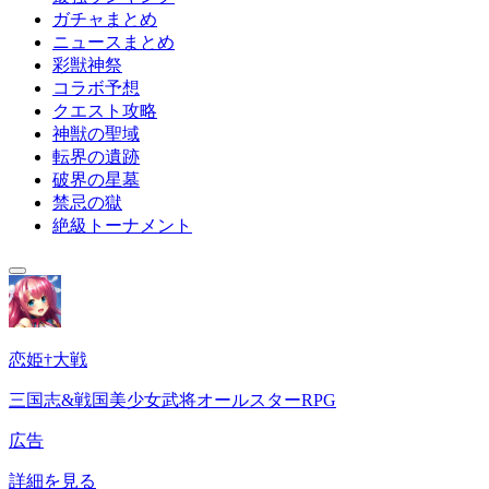
ガチャまとめ
ニュースまとめ
彩獣神祭
コラボ予想
クエスト攻略
神獣の聖域
転界の遺跡
破界の星墓
禁忌の獄
絶級トーナメント
恋姫†大戦
三国志&戦国美少女武将オールスターRPG
広告
詳細を見る