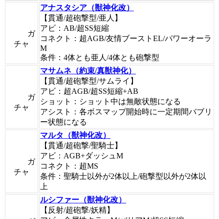
アナスタシア（獣神化改）
【貫通/超砲撃型/亜人】
アビ：AB/超SS短縮
ガ
コネクト：超AGB/友情ブーストEL/パワーオーラ
チャ
M
条件：4体とも亜人/4体とも砲撃型
マサムネ（約束/真獣神化）
【貫通/超砲撃型/サムライ】
アビ：超AGB/超SS短縮+AB
ガ
ショット：ショット中は無敵状態になる
チャ
アシスト：各ボスマップ開始時に一定期間バブリ
ー状態になる
マルタ（獣神化改）
【貫通/超砲撃/聖騎士】
アビ：AGB+ダッシュM
ガ
コネクト：超MS
チャ
条件：聖騎士以外が2体以上/砲撃型以外が2体以
上
ルシファー（獣神化改）
【反射/超砲撃/妖精】