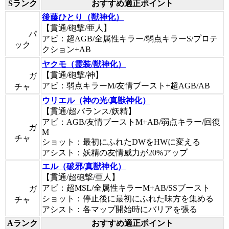
Sランク
おすすめ適正ポイント
後藤ひとり（獣神化）
【貫通/砲撃/亜人】
パ
アビ：超AGB/全属性キラー/弱点キラーS/プロテ
ック
クション+AB
ヤクモ（霊装/獣神化）
【貫通/砲撃/神】
ガ
アビ：弱点キラーM/友情ブースト+超AGB/AB
チャ
ウリエル（神の光/真獣神化）
【貫通/超バランス/妖精】
アビ：AGB/友情ブーストM+AB/弱点キラー/回復
ガ
M
チャ
ショット：最初にふれたDWをHWに変える
アシスト：妖精の友情威力が20%アップ
エル（破邪/真獣神化）
【貫通/超砲撃/亜人】
アビ：超MSL/全属性キラーM+AB/SSブースト
ガ
ショット：停止後に最初にふれた味方を集める
チャ
アシスト：各マップ開始時にバリアを張る
Aランク
おすすめ適正ポイント