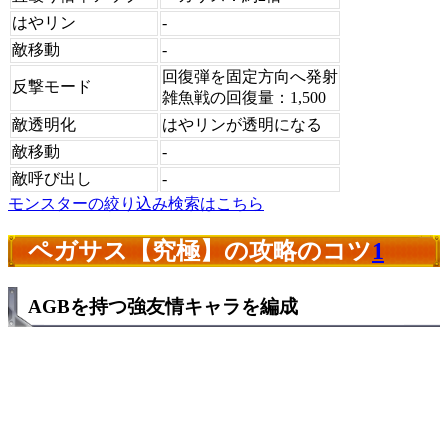
はやリン
-
敵移動
-
回復弾を固定方向へ発射
反撃モード
雑魚戦の回復量：1,500
敵透明化
はやリンが透明になる
敵移動
-
敵呼び出し
-
モンスターの絞り込み検索はこちら
ペガサス【究極】の攻略のコツ
1
AGBを持つ強友情キャラを編成