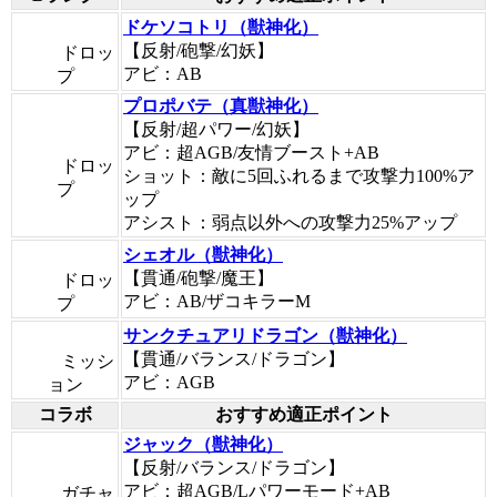
ドケソコトリ（獣神化）
【反射/砲撃/幻妖】
ドロッ
アビ：AB
プ
プロポバテ（真獣神化）
【反射/超パワー/幻妖】
アビ：超AGB/友情ブースト+AB
ドロッ
ショット：敵に5回ふれるまで攻撃力100%ア
プ
ップ
アシスト：弱点以外への攻撃力25%アップ
シェオル（獣神化）
【貫通/砲撃/魔王】
ドロッ
アビ：AB/ザコキラーM
プ
サンクチュアリドラゴン（獣神化）
【貫通/バランス/ドラゴン】
ミッシ
アビ：AGB
ョン
コラボ
おすすめ適正ポイント
ジャック（獣神化）
【反射/バランス/ドラゴン】
アビ：超AGB/Lパワーモード+AB
ガチャ