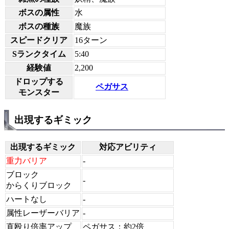
ボスの属性
水
ボスの種族
魔族
スピードクリア
16ターン
Sランクタイム
5:40
経験値
2,200
ドロップする
ペガサス
モンスター
出現するギミック
出現するギミック
対応アビリティ
重力バリア
-
ブロック
-
からくりブロック
ハートなし
-
属性レーザーバリア
-
直殴り倍率アップ
ペガサス：約2倍