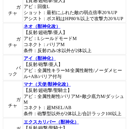
【貫通/超砲撃/亜人】
アビ：回復L
ガ
ショット：最初にふれた敵の弱点倍率20％UP
チャ
アシスト：ボス戦はHP80％以上で攻撃力20％UP
ネオ（獣神化改）
【反射/超砲撃/亜人】
アビ：LシールドモードM
ガ
コネクト：バリアM
チャ
条件：反射のみ/水以外が2体以上
アイ（獣神化）
【反射/砲撃/亜人】
パ
アビ：全属性キラーM/全属性耐性/ノーダメヒー
ック
ル+AB/バリア付与
マナ（天使/獣神化改）
【反射/超砲撃/聖騎士】
アビ：全属性耐性/バリアM+敵少底力M/ダッシュ
ガ
M
チャ
コネクト：超MSEL/AB
条件：砲撃型以外が2体以上/合計ラック100以上
エクスカリバー（獣神化）
【反射/砲撃/聖騎士】
ガ