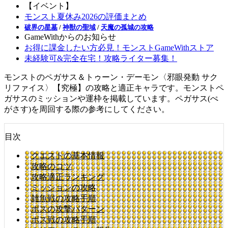
【イベント】
モンスト夏休み2026の評価まとめ
破界の星墓
/
神獣の聖域
/
天魔の孤城の攻略
GameWithからのお知らせ
お得に課金したい方必見！モンストGameWithストア
未経験可&完全在宅！攻略ライター募集！
モンストのペガサス＆トゥーン・デーモン〈邪眼発動 サク
リファイス〉【究極】の攻略と適正キャラです。モンストペ
ガサスのミッションや運枠を掲載しています。ペガサス(ぺ
がさす)を周回する際の参考にしてください。
目次
クエストの基本情報
攻略のコツ
攻略適正ランキング
ミッションの攻略
雑魚戦の攻略手順
ボスの攻撃パターン
ボス戦の攻略手順