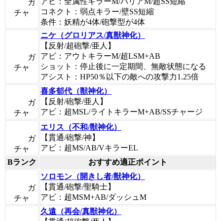
アビ：全属性キラーM/バリアM/超SS短縮
ガ
コネクト：弱点キラー/壁SS短縮
チャ
条件：妖精が4体/砲撃型が4体
ニケ（グロリアス/真獣神化）
【反射/超砲撃/亜人】
アビ：アウトキラーM/超LSM+AB
ガ
ショット：停止後に一定期間、無敵状態になる
チャ
アシスト：HP50％以下の敵への攻撃力1.25倍
喜多郁代（獣神化）
【反射/砲撃/亜人】
ガ
アビ：超MSL/ライトキラーM+AB/SSチャージ
チャ
エリス（不和/獣神化）
【貫通/砲撃/神】
ガ
アビ：超MS/AB/VキラーEL
チャ
Bランク
おすすめ適正ポイント
ソロモン（開きし者/獣神化）
【貫通/砲撃/聖騎士】
ガ
アビ：超MSM+AB/ダッシュM
チャ
久遠（再会/真獣神化）