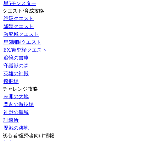
星5モンスター
クエスト/育成攻略
絶級クエスト
降臨クエスト
激究極クエスト
星5制限クエスト
EX/超究極クエスト
追憶の書庫
守護獣の森
英雄の神殿
採掘場
チャレンジ攻略
未開の大地
閃きの遊技場
神獣の聖域
訓練所
歴戦の跡地
初心者/復帰者向け情報