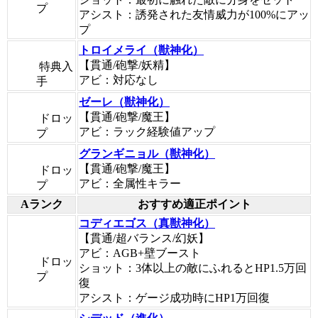
プ
アシスト：誘発された友情威力が100%にアッ
プ
トロイメライ（獣神化）
【貫通/砲撃/妖精】
特典入
アビ：対応なし
手
ゼーレ（獣神化）
【貫通/砲撃/魔王】
ドロッ
アビ：ラック経験値アップ
プ
グランギニョル（獣神化）
【貫通/砲撃/魔王】
ドロッ
アビ：全属性キラー
プ
Aランク
おすすめ適正ポイント
コディエゴス（真獣神化）
【貫通/超バランス/幻妖】
アビ：AGB+壁ブースト
ドロッ
ショット：3体以上の敵にふれるとHP1.5万回
プ
復
アシスト：ゲージ成功時にHP1万回復