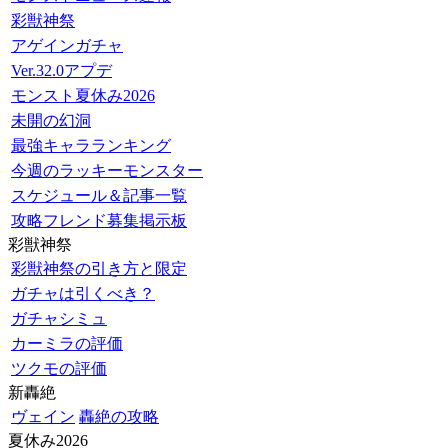
彩獣神祭
アゲインガチャ
Ver.32.0アプデ
モンスト夏休み2026
未開の幻洞
最強キャラランキング
今週のラッキーモンスター
スケジュール＆記事一覧
攻略フレンド募集掲示板
彩獣神祭
彩獣神祭の引き方と限定
ガチャは引くべき？
ガチャシミュ
カーミラの評価
ツクモの評価
新轟絶
ヴェイン
轟絶の攻略
夏休み2026