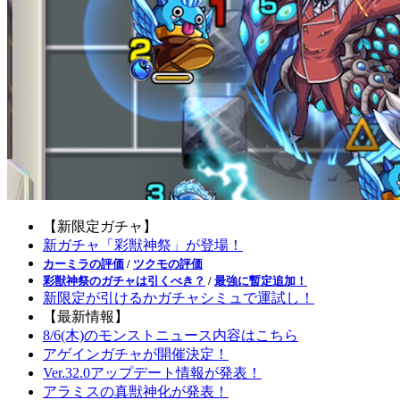
【新限定ガチャ】
新ガチャ「彩獣神祭」が登場！
カーミラの評価
/
ツクモの評価
彩獣神祭のガチャは引くべき？
/
最強に暫定追加！
新限定が引けるかガチャシミュで運試し！
【最新情報】
8/6(木)のモンストニュース内容はこちら
アゲインガチャが開催決定！
Ver.32.0アップデート情報が発表！
アラミスの真獣神化が発表！