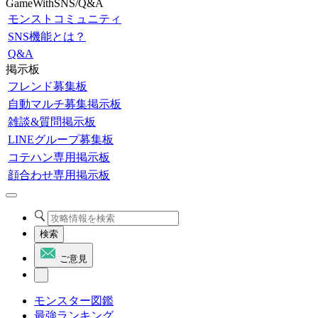
GameWithSNS/Q&A
モンストコミュニティ
SNS機能とは？
Q&A
掲示板
フレンド募集板
自動マルチ募集掲示板
雑談&質問掲示板
LINEグループ募集板
コテハン専用掲示板
顔合わせ専用掲示板
検索
ご意見
モンスター図鑑
最強ランキング