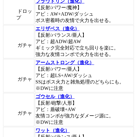
フラウドリン（進化）
【反射/パワー/魔神】
ドロッ
アビ：AW+ADW/ダッシュ
プ
ボス密着時の友情で火力を出せる。
エリザベス（進化）
【反射/バランス/亜人】
アビ：超ADW/超AW
ガチャ
ギミック完全対応で立ち回りを楽に。
強力な友情コンボで火力を出せる。
アームストロング（進化）
【反射/パワー/亜人】
アビ：超LS+AW/ダッシュ
ガチャ
SSはボス火力と雑魚処理のどちらにも。
※DWに注意
ゴウセル（進化）
【反射/砲撃/人形】
アビ：盾破壊+AW
ガチャ
友情コンボが強力なダメージ源に。
※DWに注意
ワット（進化）
【反射/バランス/亜人】