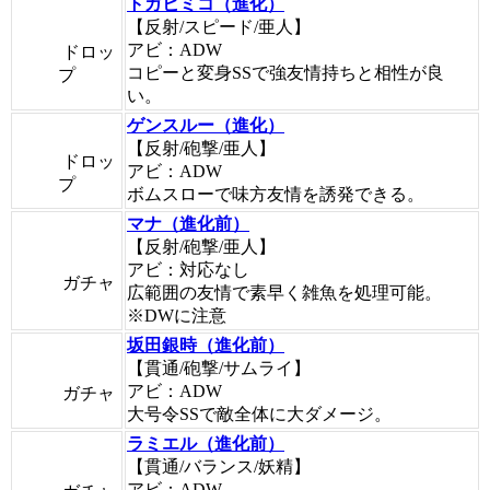
トガヒミコ（進化）
【反射/スピード/亜人】
アビ：ADW
ドロッ
コピーと変身SSで強友情持ちと相性が良
プ
い。
ゲンスルー（進化）
【反射/砲撃/亜人】
ドロッ
アビ：ADW
プ
ボムスローで味方友情を誘発できる。
マナ（進化前）
【反射/砲撃/亜人】
アビ：対応なし
ガチャ
広範囲の友情で素早く雑魚を処理可能。
※DWに注意
坂田銀時（進化前）
【貫通/砲撃/サムライ】
アビ：ADW
ガチャ
大号令SSで敵全体に大ダメージ。
ラミエル（進化前）
【貫通/バランス/妖精】
アビ：ADW