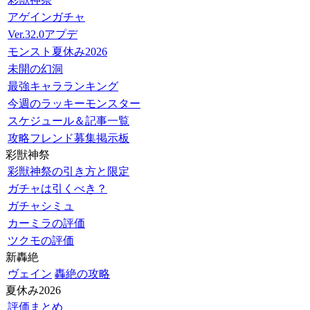
アゲインガチャ
Ver.32.0アプデ
モンスト夏休み2026
未開の幻洞
最強キャラランキング
今週のラッキーモンスター
スケジュール＆記事一覧
攻略フレンド募集掲示板
彩獣神祭
彩獣神祭の引き方と限定
ガチャは引くべき？
ガチャシミュ
カーミラの評価
ツクモの評価
新轟絶
ヴェイン
轟絶の攻略
夏休み2026
評価まとめ