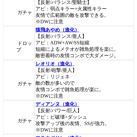
【反射/バランス/聖騎士】
アビ：弱点キラー+火属性キラー
ガチャ
友情で広範囲の敵を攻撃できる。
※DWに注意
猿飛あやめ（進化）
【反射/バランス/亜人】
アビ：ADW+AW/SS短縮
ドロッ
短縮によるメテオが雑魚処理を楽に。
プ
敵密着時の友情コンボで大ダメージ。
レオリオ（進化）
【反射/砲撃/亜人】
アビ：リジェネ
敵の数が多いので
ガチャ
友情コンボで雑魚処理が楽に。
※DWに注意
ディアンヌ（進化）
【反射/パワー/巨人】
アビ：ビ破壊+ダッシュ
ガチャ
攻撃アップ後の友情、SSが強力。
※DWに注意