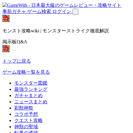
事前ガチャ
ゲーム検索
ログイン
モンスト攻略wiki | モンスターストライク徹底解説
掲示板Q&A
トップに戻る
ゲーム攻略一覧を見る
モンスター図鑑
最強ランキング
ガチャまとめ
ニュースまとめ
彩獣神祭
コラボ予想
クエスト攻略
神獣の聖域
転界の遺跡