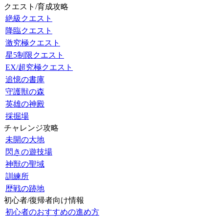
クエスト/育成攻略
絶級クエスト
降臨クエスト
激究極クエスト
星5制限クエスト
EX/超究極クエスト
追憶の書庫
守護獣の森
英雄の神殿
採掘場
チャレンジ攻略
未開の大地
閃きの遊技場
神獣の聖域
訓練所
歴戦の跡地
初心者/復帰者向け情報
初心者のおすすめの進め方