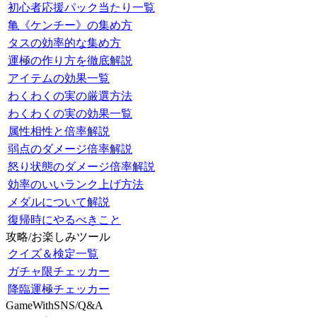
初心者応援パック当たり一覧
亀《ケンチー》の集め方
タスの効率的な集め方
運極の作り方を徹底解説
アイテムの効果一覧
わくわくの実の厳選方法
わくわくの実の効果一覧
属性相性と倍率解説
弱点のダメージ倍率解説
怒り状態のダメージ倍率解説
効率のいいランク上げ方法
メダルについて解説
復帰時にやるべきこと
攻略/お楽しみツール
クイズ＆検定一覧
ガチャ限チェッカー
降臨運極チェッカー
GameWithSNS/Q&A