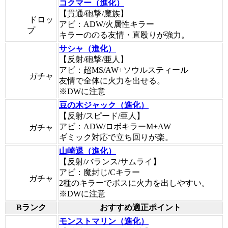
コクマー（進化）
【貫通/砲撃/魔族】
ドロッ
アビ：ADW/火属性キラー
プ
キラーののる友情・直殴りが強力。
サシャ（進化）
【反射/砲撃/亜人】
アビ：超MS/AW+ソウルスティール
ガチャ
友情で全体に火力を出せる。
※DWに注意
豆の木ジャック（進化）
【反射/スピード/亜人】
アビ：ADW/ロボキラーM+AW
ガチャ
ギミック対応で立ち回りが楽。
山崎退（進化）
【反射/バランス/サムライ】
アビ：魔封じ/Cキラー
ガチャ
2種のキラーでボスに火力を出しやすい。
※DWに注意
Bランク
おすすめ適正ポイント
モンストマリン（進化）