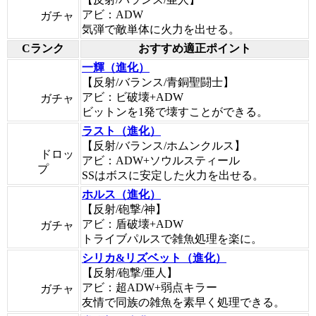
アビ：ADW
ガチャ
気弾で敵単体に火力を出せる。
Cランク
おすすめ適正ポイント
一輝（進化）
【反射/バランス/青銅聖闘士】
アビ：ビ破壊+ADW
ガチャ
ビットンを1発で壊すことができる。
ラスト（進化）
【反射/バランス/ホムンクルス】
ドロッ
アビ：ADW+ソウルスティール
プ
SSはボスに安定した火力を出せる。
ホルス（進化）
【反射/砲撃/神】
アビ：盾破壊+ADW
ガチャ
トライブパルスで雑魚処理を楽に。
シリカ&リズベット（進化）
【反射/砲撃/亜人】
アビ：超ADW+弱点キラー
ガチャ
友情で同族の雑魚を素早く処理できる。