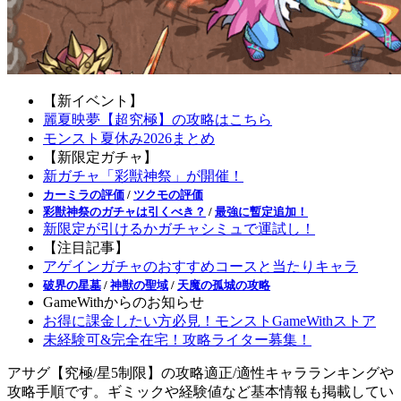
【新イベント】
麗夏映夢【超究極】の攻略はこちら
モンスト夏休み2026まとめ
【新限定ガチャ】
新ガチャ「彩獣神祭」が開催！
カーミラの評価
/
ツクモの評価
彩獣神祭のガチャは引くべき？
/
最強に暫定追加！
新限定が引けるかガチャシミュで運試し！
【注目記事】
アゲインガチャのおすすめコースと当たりキャラ
破界の星墓
/
神獣の聖域
/
天魔の孤城の攻略
GameWithからのお知らせ
お得に課金したい方必見！モンストGameWithストア
未経験可&完全在宅！攻略ライター募集！
アサグ【究極/星5制限】の攻略適正/適性キャラランキングや
攻略手順です。ギミックや経験値など基本情報も掲載してい