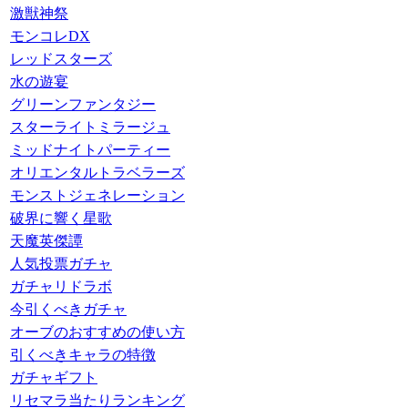
激獣神祭
モンコレDX
レッドスターズ
水の遊宴
グリーンファンタジー
スターライトミラージュ
ミッドナイトパーティー
オリエンタルトラベラーズ
モンストジェネレーション
破界に響く星歌
天魔英傑譚
人気投票ガチャ
ガチャリドラボ
今引くべきガチャ
オーブのおすすめの使い方
引くべきキャラの特徴
ガチャギフト
リセマラ当たりランキング