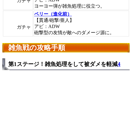
ガチャ
ヨーヨー弾が雑魚処理に役立つ。
ペリー（進化前）
【貫通/砲撃/亜人】
アビ：ADW
ガチャ
砲撃型の友情が敵へのダメージ源に。
雑魚戦の攻略手順
第1ステージ！雑魚処理をして被ダメを軽減
4