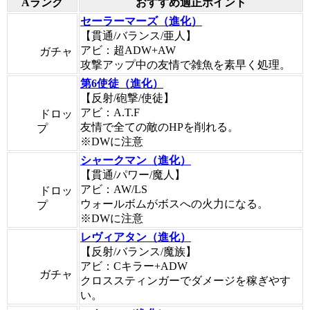
Aランク
おすすめ適正ポイント
セーラーマーズ（進化）
【貫通/バランス/亜人】
アビ：超ADW+AW
ガチャ
攻撃アップ中の友情で雑魚を素早く処理。
第6使徒（進化）
【反射/砲撃/使徒】
アビ：A.T.F
ドロッ
友情で全ての敵のHPを削れる。
プ
※DWに注意
シャークマン（進化）
【貫通/パワー/魔人】
アビ：AW/LS
ドロッ
ウォールボムがボスへの火力になる。
プ
※DWに注意
レヴィアタン（進化）
【反射/バランス/魔族】
アビ：Cキラー+ADW
ガチャ
クロススティンガーでダメージを稼ぎやす
い。