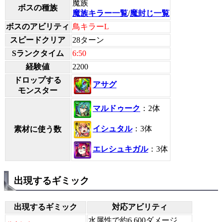
魔族
ボスの種族
魔族キラー一覧
/
魔封じ一覧
ボスのアビリティ
鳥キラーL
スピードクリア
28ターン
Sランクタイム
6:50
経験値
2200
ドロップする
アサグ
モンスター
マルドゥーク
：2体
イシュタル
：3体
素材に使う数
エレシュキガル
：3体
出現するギミック
出現するギミック
対応アビリティ
水属性で約6,600ダメージ