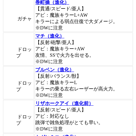
巻町操（進化）
【貫通/スピード/亜人】
アビ：魔族キラーL+AW
ガチャ
キラーによる弱点往復で大ダメージ。
※DWに注意
マチ（進化）
【反射/砲撃/亜人】
アビ：魔族キラー+AW
ドロッ
友情、SSで火力を出せる。
プ
※DWに注意
ブルベン（進化）
【反射/バランス/獣】
アビ：魔族キラーL
ドロッ
キラーの乗る左右レーザーが高火力。
プ
※DWに注意
リザホークアイ（進化前）
【反射/スピード/亜人】
アビ：対応なし
ドロッ
跳弾で雑魚処理がとても早い。
プ
※DWに注意