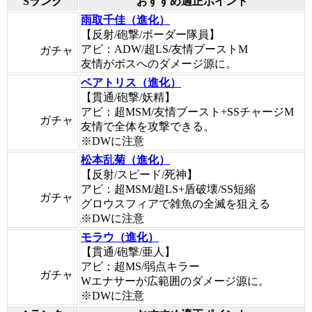
Sランク
おすすめ適正ポイント
雨取千佳（進化）
【反射/砲撃/ボーダー隊員】
アビ：ADW/超LS/友情ブーストM
ガチャ
友情がボスへのダメージ源に。
ベアトリス（進化）
【貫通/砲撃/妖精】
アビ：超MSM/友情ブースト+SSチャージM
ガチャ
友情で全体を攻撃できる。
※DWに注意
松本乱菊（進化）
【反射/スピード/死神】
アビ：超MSM/超LS+盾破壊/SS短縮
ガチャ
グロウスフィアで雑魚の全滅を狙える
※DWに注意
モラウ（進化）
【貫通/砲撃/亜人】
アビ：超MS/弱点キラー
ガチャ
Wエナサーが広範囲のダメージ源に。
※DWに注意