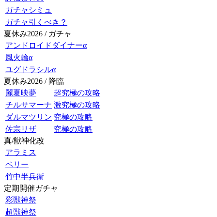
ガチャシミュ
ガチャ引くべき？
夏休み2026 / ガチャ
アンドロイドダイナーα
風火輪α
ユグドラシルα
夏休み2026 / 降臨
麗夏映夢
超究極の攻略
チルサマーナ
激究極の攻略
ダルマツリン
究極の攻略
佐宗リザ
究極の攻略
真/獣神化改
アラミス
ペリー
竹中半兵衛
定期開催ガチャ
彩獣神祭
超獣神祭