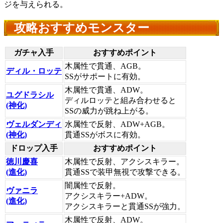
ジを与えられる。
攻略おすすめモンスター
ガチャ入手
おすすめポイント
木属性で貫通、AGB。
ディル・ロッテ
SSがサポートに有効。
木属性で貫通、ADW。
ユグドラシル
ディルロッテと組み合わせると
(神化)
SSの威力が跳ね上がる。
ヴェルダンディ
水属性で反射、ADW+AGB。
(神化)
貫通SSがボスに有効。
ドロップ入手
おすすめポイント
徳川慶喜
木属性で反射、アクシスキラー。
(進化)
貫通SSで装甲無視で攻撃できる。
闇属性で反射。
ヴァニラ
アクシスキラー+ADW。
(進化)
アクシスキラーと貫通SSが強力。
木属性で反射、ADW。