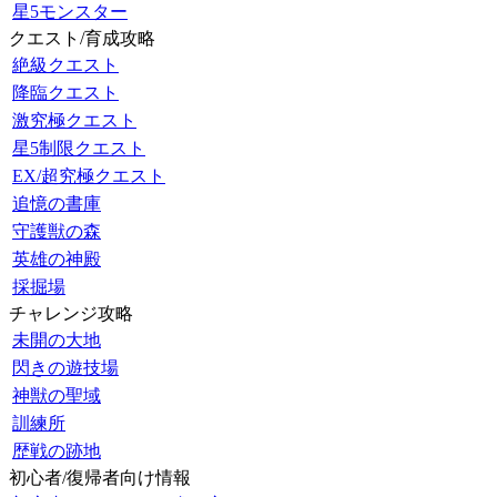
星5モンスター
クエスト/育成攻略
絶級クエスト
降臨クエスト
激究極クエスト
星5制限クエスト
EX/超究極クエスト
追憶の書庫
守護獣の森
英雄の神殿
採掘場
チャレンジ攻略
未開の大地
閃きの遊技場
神獣の聖域
訓練所
歴戦の跡地
初心者/復帰者向け情報