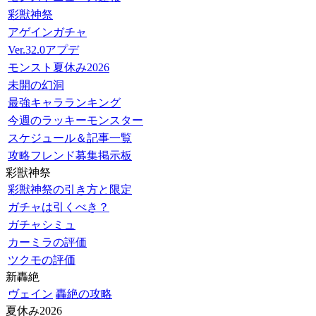
彩獣神祭
アゲインガチャ
Ver.32.0アプデ
モンスト夏休み2026
未開の幻洞
最強キャラランキング
今週のラッキーモンスター
スケジュール＆記事一覧
攻略フレンド募集掲示板
彩獣神祭
彩獣神祭の引き方と限定
ガチャは引くべき？
ガチャシミュ
カーミラの評価
ツクモの評価
新轟絶
ヴェイン
轟絶の攻略
夏休み2026