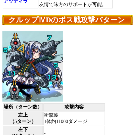
アッティラ
友情で味方のサポートが可能。
クルップⅣDのボス戦攻撃パターン
場所（ターン数）
攻撃内容
左上
衝撃波
（5ターン）
1体約11000ダメージ
左下
-