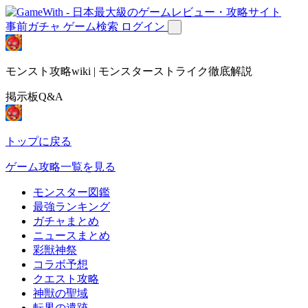
事前ガチャ
ゲーム検索
ログイン
モンスト攻略wiki | モンスターストライク徹底解説
掲示板Q&A
トップに戻る
ゲーム攻略一覧を見る
モンスター図鑑
最強ランキング
ガチャまとめ
ニュースまとめ
彩獣神祭
コラボ予想
クエスト攻略
神獣の聖域
転界の遺跡