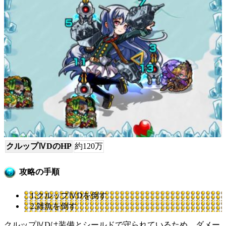
クルップⅣDのHP
約120万
攻略の手順
1.クルップⅣDを倒す
2.雑魚を倒す
クルップⅣDは装備とシールドで守られているため、ダメー