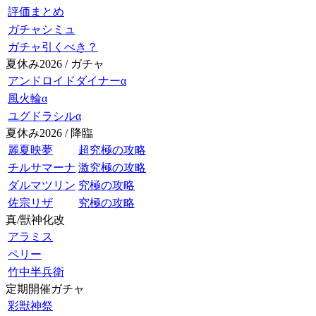
評価まとめ
ガチャシミュ
ガチャ引くべき？
夏休み2026 / ガチャ
アンドロイドダイナーα
風火輪α
ユグドラシルα
夏休み2026 / 降臨
麗夏映夢
超究極の攻略
チルサマーナ
激究極の攻略
ダルマツリン
究極の攻略
佐宗リザ
究極の攻略
真/獣神化改
アラミス
ペリー
竹中半兵衛
定期開催ガチャ
彩獣神祭