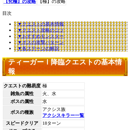
【究極】の攻略
【極】の攻略
目次
▼クエストの基本情報
▼クエスト攻略のコツ
▼おすすめモンスター
▼ボスの攻撃パターン
▼各ステージの解説
ティーガーⅠ降臨クエストの基本情
報
クエストの難易度
極
雑魚の属性
火、水
ボスの属性
水
アクシス族
ボスの種族
アクシスキラー一覧
スピードクリア
18ターン