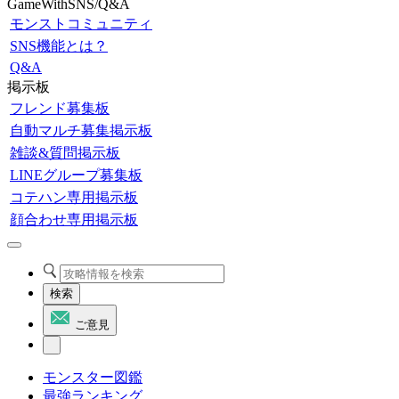
GameWithSNS/Q&A
モンストコミュニティ
SNS機能とは？
Q&A
掲示板
フレンド募集板
自動マルチ募集掲示板
雑談&質問掲示板
LINEグループ募集板
コテハン専用掲示板
顔合わせ専用掲示板
検索
ご意見
モンスター図鑑
最強ランキング