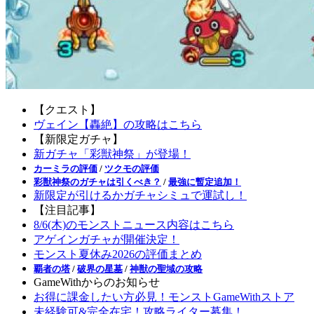
【クエスト】
ヴェイン【轟絶】の攻略はこちら
【新限定ガチャ】
新ガチャ「彩獣神祭」が登場！
カーミラの評価
/
ツクモの評価
彩獣神祭のガチャは引くべき？
/
最強に暫定追加！
新限定が引けるかガチャシミュで運試し！
【注目記事】
8/6(木)のモンストニュース内容はこちら
アゲインガチャが開催決定！
モンスト夏休み2026の評価まとめ
覇者の塔
/
破界の星墓
/
神獣の聖域の攻略
GameWithからのお知らせ
お得に課金したい方必見！モンストGameWithストア
未経験可&完全在宅！攻略ライター募集！