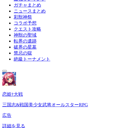
ガチャまとめ
ニュースまとめ
彩獣神祭
コラボ予想
クエスト攻略
神獣の聖域
転界の遺跡
破界の星墓
禁忌の獄
絶級トーナメント
恋姫†大戦
三国志&戦国美少女武将オールスターRPG
広告
詳細を見る