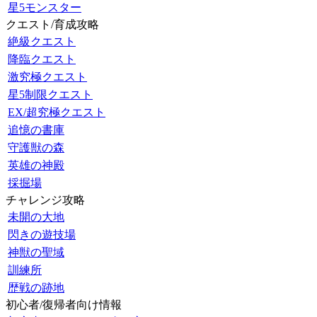
星5モンスター
クエスト/育成攻略
絶級クエスト
降臨クエスト
激究極クエスト
星5制限クエスト
EX/超究極クエスト
追憶の書庫
守護獣の森
英雄の神殿
採掘場
チャレンジ攻略
未開の大地
閃きの遊技場
神獣の聖域
訓練所
歴戦の跡地
初心者/復帰者向け情報