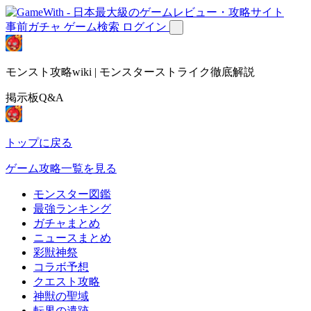
事前ガチャ
ゲーム検索
ログイン
モンスト攻略wiki | モンスターストライク徹底解説
掲示板Q&A
トップに戻る
ゲーム攻略一覧を見る
モンスター図鑑
最強ランキング
ガチャまとめ
ニュースまとめ
彩獣神祭
コラボ予想
クエスト攻略
神獣の聖域
転界の遺跡