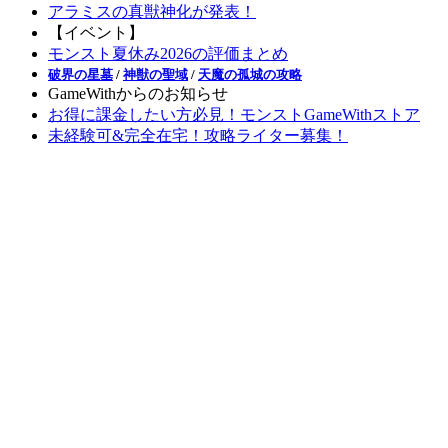
アラミスの真獣神化が発表！
【イベント】
モンスト夏休み2026の評価まとめ
破界の星墓
/
神獣の聖域
/
天魔の孤城の攻略
GameWithからのお知らせ
お得に課金したい方必見！モンストGameWithストア
未経験可&完全在宅！攻略ライター募集！