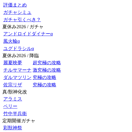
評価まとめ
ガチャシミュ
ガチャ引くべき？
夏休み2026 / ガチャ
アンドロイドダイナーα
風火輪α
ユグドラシルα
夏休み2026 / 降臨
麗夏映夢
超究極の攻略
チルサマーナ
激究極の攻略
ダルマツリン
究極の攻略
佐宗リザ
究極の攻略
真/獣神化改
アラミス
ペリー
竹中半兵衛
定期開催ガチャ
彩獣神祭