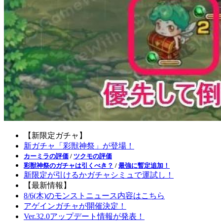
【新限定ガチャ】
新ガチャ「彩獣神祭」が登場！
カーミラの評価
/
ツクモの評価
彩獣神祭のガチャは引くべき？
/
最強に暫定追加！
新限定が引けるかガチャシミュで運試し！
【最新情報】
8/6(木)のモンストニュース内容はこちら
アゲインガチャが開催決定！
Ver.32.0アップデート情報が発表！