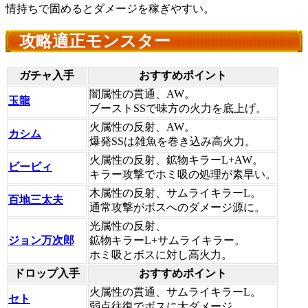
情持ちで固めるとダメージを稼ぎやすい。
攻略適正モンスター
ガチャ入手
おすすめポイント
闇属性の貫通、AW。
玉龍
ブーストSSで味方の火力を底上げ。
火属性の反射、AW。
カシム
爆発SSは雑魚を巻き込み高火力。
火属性の反射、鉱物キラーL+AW。
ビービィ
キラー攻撃でホミ吸の処理が素早い。
木属性の反射、サムライキラーL。
百地三太夫
通常攻撃がボスへのダメージ源に。
光属性の反射、
ジョン万次郎
鉱物キラーL+サムライキラー。
ホミ吸とボスに対し高火力。
ドロップ入手
おすすめポイント
火属性の貫通、サムライキラーL。
セト
弱点往復でボスに大ダメージ