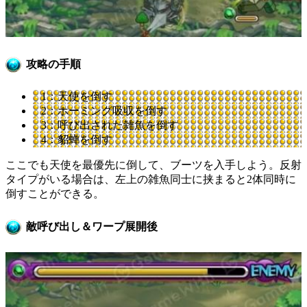
攻略の手順
1：天使を倒す
2：ホーミング吸収を倒す
3：呼び出された雑魚を倒す
4：貂蝉を倒す
ここでも天使を最優先に倒して、ブーツを入手しよう。反射
タイプがいる場合は、左上の雑魚同士に挟まると2体同時に
倒すことができる。
敵呼び出し＆ワープ展開後