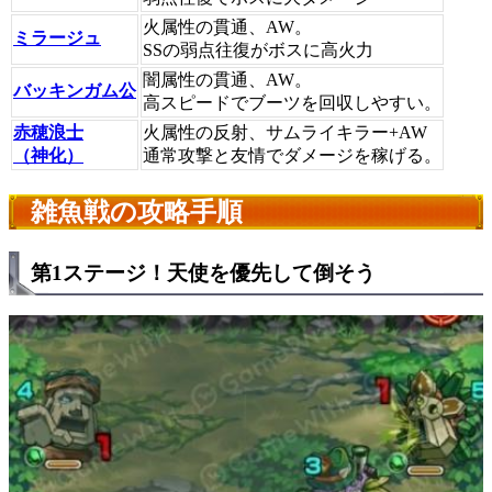
火属性の貫通、AW。
ミラージュ
SSの弱点往復がボスに高火力
闇属性の貫通、AW。
バッキンガム公
高スピードでブーツを回収しやすい。
赤穂浪士
火属性の反射、サムライキラー+AW
（神化）
通常攻撃と友情でダメージを稼げる。
雑魚戦の攻略手順
第1ステージ！天使を優先して倒そう