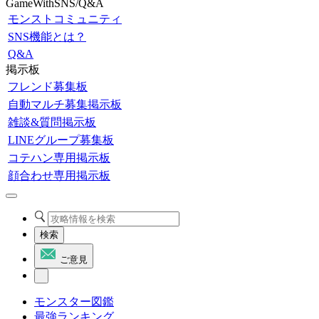
GameWithSNS/Q&A
モンストコミュニティ
SNS機能とは？
Q&A
掲示板
フレンド募集板
自動マルチ募集掲示板
雑談&質問掲示板
LINEグループ募集板
コテハン専用掲示板
顔合わせ専用掲示板
検索
ご意見
モンスター図鑑
最強ランキング