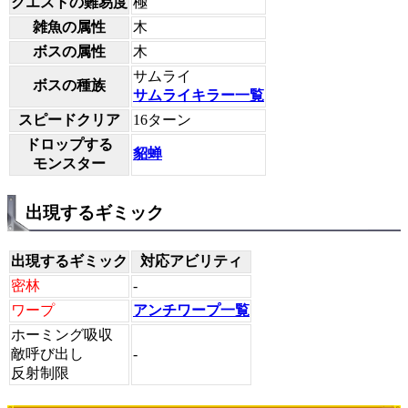
クエストの難易度
極
雑魚の属性
木
ボスの属性
木
サムライ
ボスの種族
サムライキラー一覧
スピードクリア
16ターン
ドロップする
貂蝉
モンスター
出現するギミック
出現するギミック
対応アビリティ
密林
-
ワープ
アンチワープ一覧
ホーミング吸収
敵呼び出し
-
反射制限