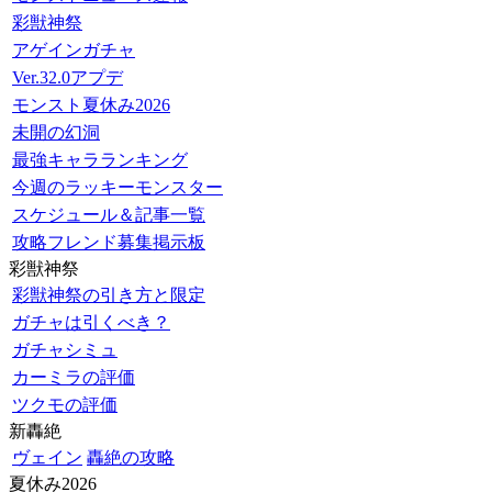
彩獣神祭
アゲインガチャ
Ver.32.0アプデ
モンスト夏休み2026
未開の幻洞
最強キャラランキング
今週のラッキーモンスター
スケジュール＆記事一覧
攻略フレンド募集掲示板
彩獣神祭
彩獣神祭の引き方と限定
ガチャは引くべき？
ガチャシミュ
カーミラの評価
ツクモの評価
新轟絶
ヴェイン
轟絶の攻略
夏休み2026