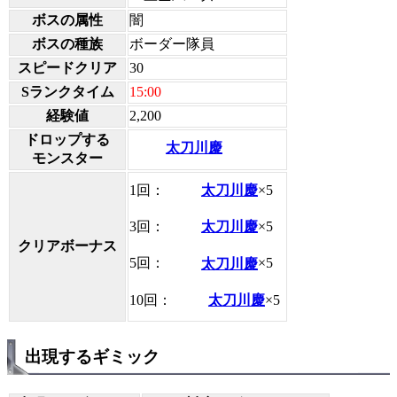
ボスの属性
闇
ボスの種族
ボーダー隊員
スピードクリア
30
Sランクタイム
15:00
経験値
2,200
ドロップする
太刀川慶
モンスター
1回：
太刀川慶
×5
3回：
太刀川慶
×5
クリアボーナス
5回：
太刀川慶
×5
10回：
太刀川慶
×5
出現するギミック