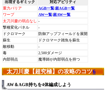
出現するギミック
対応アビリティ
重力バリア
AGB一覧
/
超AGB一覧
ワープ
AW一覧
/
超AW一覧
太刀川慶の弱点なし
-
撃種変化パネル
-
ドクロマーク
防御アップフィールドを展開
蘇生
ドクロマーク雑魚を蘇生
敵移動
-
毒
2,500ダメージ
内部弱点
魔導師が内部弱点を持つ
太刀川慶【超究極】の攻略のコツ
6
AW＆AGB持ちを4体編成しよう