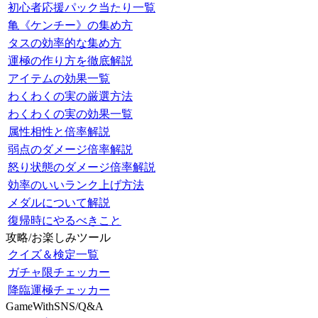
初心者応援パック当たり一覧
亀《ケンチー》の集め方
タスの効率的な集め方
運極の作り方を徹底解説
アイテムの効果一覧
わくわくの実の厳選方法
わくわくの実の効果一覧
属性相性と倍率解説
弱点のダメージ倍率解説
怒り状態のダメージ倍率解説
効率のいいランク上げ方法
メダルについて解説
復帰時にやるべきこと
攻略/お楽しみツール
クイズ＆検定一覧
ガチャ限チェッカー
降臨運極チェッカー
GameWithSNS/Q&A