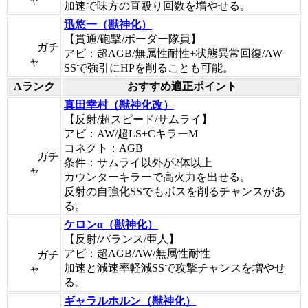
加速で味方の直殴り回数を増やせる。
迅悠一（獣神化）
【貫通/砲撃/ボーダー隊員】
ガチ
アビ：超AGB/無属性耐性+状態異常回復/AW
ャ
SSで強引にHPを削ることも可能。
Aランク
おすすめ適正ポイント
真田幸村（獣神化改）
【反射/超スピード/サムライ】
アビ：AW/超LS+CキラーM
コネクト：AGB
ガチ
条件：サムライ以外が2体以上
ャ
カウンターキラーで高火力を出せる。
反射の自強化SSでもボスを削るチャンスがあ
る。
ケロンα（獣神化）
【反射/バランス/亜人】
アビ：超AGB/AW/無属性耐性
ガチ
加速と減速率軽減SSで攻撃チャンスを増やせ
ャ
る。
ギャラルホルン（獣神化）