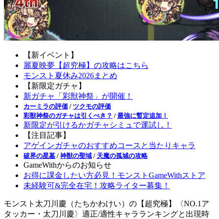
【新イベント】
麗夏映夢【超究極】の攻略はこちら
モンスト夏休み2026まとめ
【新限定ガチャ】
新ガチャ「彩獣神祭」が開催！
カーミラの評価
/
ツクモの評価
彩獣神祭のガチャは引くべき？
/
最強に暫定追加！
新限定が引けるかガチャシミュで運試し！
【注目記事】
アゲインガチャのおすすめコースと当たりキャラ
破界の星墓
/
神獣の聖域
/
天魔の孤城の攻略
GameWithからのお知らせ
お得に課金したい方必見！モンストGameWithストア
未経験可&完全在宅！攻略ライター募集！
モンスト太刀川慶（たちかわけい）の【超究極】〈NO.1ア
タッカー・太刀川慶〉適正/適性キャラランキングと出現時