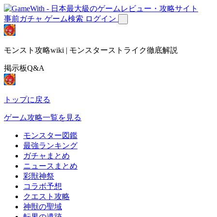
事前ガチャ
ゲーム検索
ログイン
モンスト攻略wiki | モンスターストライク徹底解説
掲示板Q&A
トップに戻る
ゲーム攻略一覧を見る
モンスター図鑑
最強ランキング
ガチャまとめ
ニュースまとめ
彩獣神祭
コラボ予想
クエスト攻略
神獣の聖域
転界の遺跡