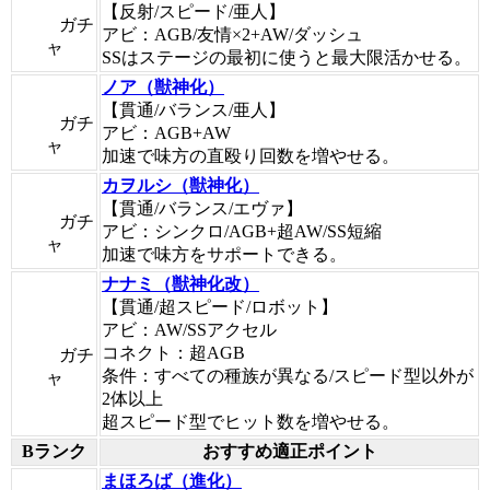
【反射/スピード/亜人】
ガチ
アビ：AGB/友情×2+AW/ダッシュ
ャ
SSはステージの最初に使うと最大限活かせる。
ノア（獣神化）
【貫通/バランス/亜人】
ガチ
アビ：AGB+AW
ャ
加速で味方の直殴り回数を増やせる。
カヲルシ（獣神化）
【貫通/バランス/エヴァ】
ガチ
アビ：シンクロ/AGB+超AW/SS短縮
ャ
加速で味方をサポートできる。
ナナミ（獣神化改）
【貫通/超スピード/ロボット】
アビ：AW/SSアクセル
コネクト：超AGB
ガチ
条件：すべての種族が異なる/スピード型以外が
ャ
2体以上
超スピード型でヒット数を増やせる。
Bランク
おすすめ適正ポイント
まほろば（進化）