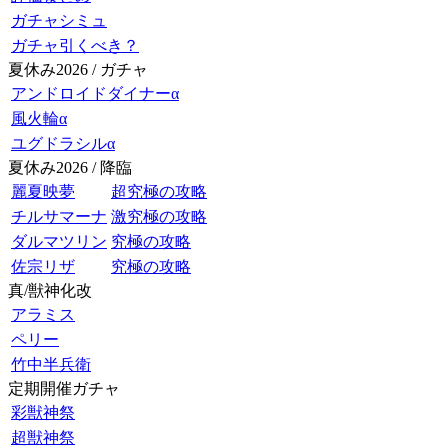
ガチャシミュ
ガチャ引くべき？
夏休み2026 / ガチャ
アンドロイドダイナーα
風火輪α
ユグドラシルα
夏休み2026 / 降臨
麗夏映夢
超究極の攻略
チルサマーナ
激究極の攻略
ダルマツリン
究極の攻略
佐宗リザ
究極の攻略
真/獣神化改
アラミス
ペリー
竹中半兵衛
定期開催ガチャ
彩獣神祭
超獣神祭