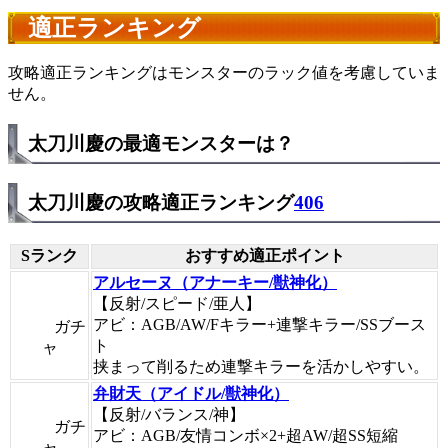
適正ランキング
攻略適正ランキングはモンスターのラック値を考慮していま
せん。
太刀川慶の最適モンスターは？
太刀川慶の攻略適正ランキング
406
Sランク
おすすめ適正ポイント
アルセーヌ（アナーキー/獣神化）
【反射/スピード/亜人】
アビ：AGB/AW/Fキラー+連撃キラー/SSブース
ガチ
ト
ャ
挟まって削るため連撃キラーを活かしやすい。
弁財天（アイドル/獣神化）
【反射/バランス/神】
ガチ
アビ：AGB/友情コンボ×2+超AW/超SS短縮
ャ