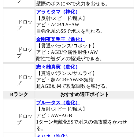
プ
壁際のボスにSSで火力を出せる。
アラミタマ（神化）
【反射/スピード/魔人】
ドロッ
アビ：AGB/LS+AW
プ
自強化系のSSでボスを削れる。
金剛夜叉明王（進化）
【貫通/バランス/ロボット】
ドロッ
アビ：AGB/全属性耐性+AW
プ
耐性で被ダメの軽減ができる。
志々雄真実（進化）
【貫通/バランス/サムライ】
ドロッ
アビ：超AGB+AW/SS短縮
プ
超AGB効果で攻撃回数を稼げる。
Bランク
おすすめ適正ポイント
ブルータス（進化）
【反射/スピード/魔人】
アビ：AW+AGB
ドロッ
1ターン無敵化SSでボスの強攻撃をかわせ
プ
る。
ミハネ（進化）