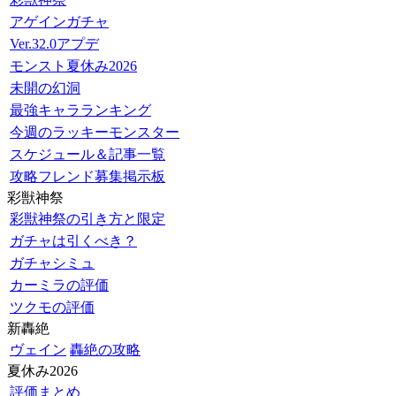
アゲインガチャ
Ver.32.0アプデ
モンスト夏休み2026
未開の幻洞
最強キャラランキング
今週のラッキーモンスター
スケジュール＆記事一覧
攻略フレンド募集掲示板
彩獣神祭
彩獣神祭の引き方と限定
ガチャは引くべき？
ガチャシミュ
カーミラの評価
ツクモの評価
新轟絶
ヴェイン
轟絶の攻略
夏休み2026
評価まとめ