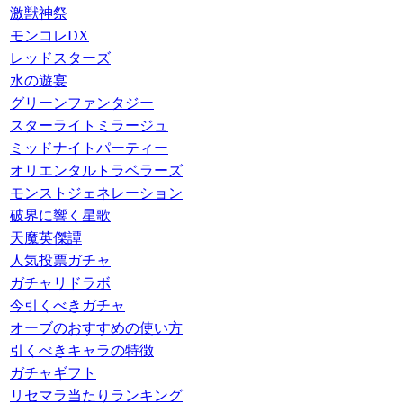
激獣神祭
モンコレDX
レッドスターズ
水の遊宴
グリーンファンタジー
スターライトミラージュ
ミッドナイトパーティー
オリエンタルトラベラーズ
モンストジェネレーション
破界に響く星歌
天魔英傑譚
人気投票ガチャ
ガチャリドラボ
今引くべきガチャ
オーブのおすすめの使い方
引くべきキャラの特徴
ガチャギフト
リセマラ当たりランキング