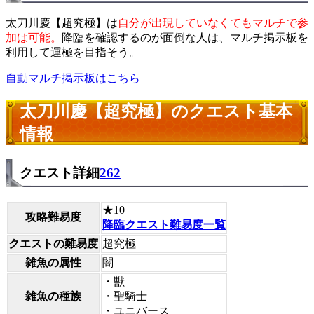
太刀川慶【超究極】は
自分が出現していなくてもマルチで参
加は可能。
降臨を確認するのが面倒な人は、マルチ掲示板を
利用して運極を目指そう。
自動マルチ掲示板はこちら
太刀川慶【超究極】のクエスト基本
情報
クエスト詳細
262
★10
攻略難易度
降臨クエスト難易度一覧
クエストの難易度
超究極
雑魚の属性
闇
・獣
雑魚の種族
・聖騎士
・ユニバース