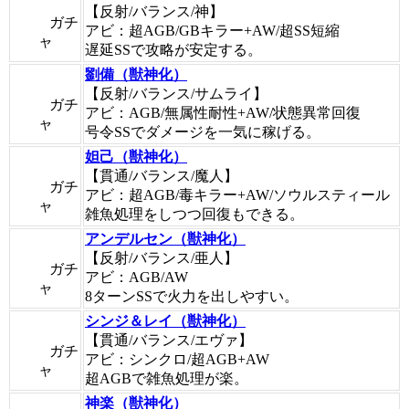
【反射/バランス/神】
ガチ
アビ：超AGB/GBキラー+AW/超SS短縮
ャ
遅延SSで攻略が安定する。
劉備（獣神化）
【反射/バランス/サムライ】
ガチ
アビ：AGB/無属性耐性+AW/状態異常回復
ャ
号令SSでダメージを一気に稼げる。
妲己（獣神化）
【貫通/バランス/魔人】
ガチ
アビ：超AGB/毒キラー+AW/ソウルスティール
ャ
雑魚処理をしつつ回復もできる。
アンデルセン（獣神化）
【反射/バランス/亜人】
ガチ
アビ：AGB/AW
ャ
8ターンSSで火力を出しやすい。
シンジ＆レイ（獣神化）
【貫通/バランス/エヴァ】
ガチ
アビ：シンクロ/超AGB+AW
ャ
超AGBで雑魚処理が楽。
神楽（獣神化）