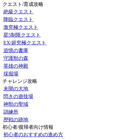
クエスト/育成攻略
絶級クエスト
降臨クエスト
激究極クエスト
星5制限クエスト
EX/超究極クエスト
追憶の書庫
守護獣の森
英雄の神殿
採掘場
チャレンジ攻略
未開の大地
閃きの遊技場
神獣の聖域
訓練所
歴戦の跡地
初心者/復帰者向け情報
初心者のおすすめの進め方