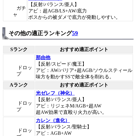
【反射/バランス/亜人】
ガチ
アビ：超AGB/LS+AW/底力
ャ
ボスからの被ダメで底力が発動しやすい。
その他の適正ランキング
59
Sランク
おすすめ適正ポイント
那由他
【反射/スピード/魔王】
ドロッ
アビ：AW/バリア+超AGB/ソウルスティール
プ
味方を動かすSSで敵全体を削れる。
Aランク
おすすめ適正ポイント
光ゼレフ（神化）
【反射/バランス/亜人】
ドロッ
アビ：リジェネM/AGB+超AW
プ
超AW効果で直殴り火力が高い。
カレン（進化）
【反射/バランス/聖騎士】
ドロッ
アビ：AGB+AW