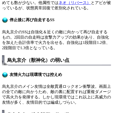
めても数が少ない。他属性では
ネオ（リバース）
とアビが被
っているが、状態異常回復で差別化されている。
停止後に再び自走するSS
烏丸京介のSSは自強化＆近くの敵に向かって再び自走する
もの。2回目の自走時は攻撃力アップの効果があり、自強化
を加えた合計倍率で火力を出せる。自強化は1段階目1.2倍、
2段階目で1.3倍となっている。
烏丸京介（獣神化）の弱い点
友情火力は現環境では控えめ
烏丸京介のメイン友情は全敵貫通ロックオン衝撃波。画面上
の全ての敵に向かうため、敵の裏に配置すれば重複ダメージ
で高火力を発揮する。しかし現環境ではこれ以上に高威力の
友情が多く、友情目的では編成しづらい。