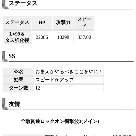
ステータス
スピー
ステータス
攻撃力
HP
ド
Lv99＆
22086
18298
337.00
タス強化後
SS
SS名
おまえがやるべきことをやれ！
効果
スピードがアップ
ターン数
12
友情
全敵貫通ロックオン衝撃波3(メイン)