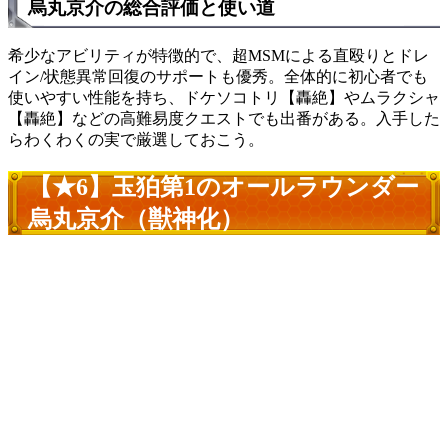
烏丸京介の総合評価と使い道
希少なアビリティが特徴的で、超MSMによる直殴りとドレ
イン/状態異常回復のサポートも優秀。全体的に初心者でも
使いやすい性能を持ち、ドケソコトリ【轟絶】やムラクシャ
【轟絶】などの高難易度クエストでも出番がある。入手した
らわくわくの実で厳選しておこう。
【★6】玉狛第1のオールラウンダー
烏丸京介（獣神化）