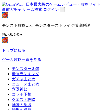
事前ガチャ
ゲーム検索
ログイン
モンスト攻略wiki | モンスターストライク徹底解説
掲示板Q&A
トップに戻る
ゲーム攻略一覧を見る
モンスター図鑑
最強ランキング
ガチャまとめ
ニュースまとめ
彩獣神祭
コラボ予想
クエスト攻略
神獣の聖域
転界の遺跡