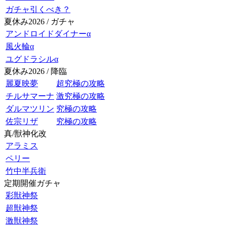
ガチャ引くべき？
夏休み2026 / ガチャ
アンドロイドダイナーα
風火輪α
ユグドラシルα
夏休み2026 / 降臨
麗夏映夢
超究極の攻略
チルサマーナ
激究極の攻略
ダルマツリン
究極の攻略
佐宗リザ
究極の攻略
真/獣神化改
アラミス
ペリー
竹中半兵衛
定期開催ガチャ
彩獣神祭
超獣神祭
激獣神祭