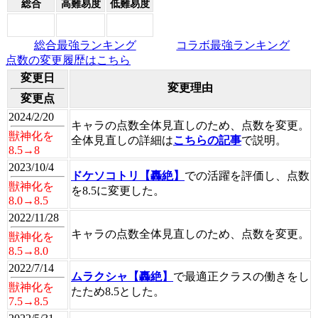
総合
高難易度
低難易度
総合最強ランキング
コラボ最強ランキング
点数の変更履歴はこちら
変更日
変更理由
変更点
2024/2/20
キャラの点数全体見直しのため、点数を変更。
獣神化を
全体見直しの詳細は
こちらの記事
で説明。
8.5→8
2023/10/4
ドケソコトリ【轟絶】
での活躍を評価し、点数
獣神化を
を8.5に変更した。
8.0→8.5
2022/11/28
キャラの点数全体見直しのため、点数を変更。
獣神化を
8.5→8.0
2022/7/14
ムラクシャ【轟絶】
で最適正クラスの働きをし
獣神化を
たため8.5とした。
7.5→8.5