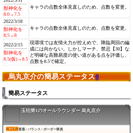
2022/5/31
キャラの点数全体見直しのため、点数を変更。
獣神化を
8.0→7.5
2022/3/18
キャラの点数全体見直しのため、点数を変更。
獣神化を
8.5→8
現環境では友情火力が控えめで、降臨周回の編
2022/2/15
成には向かない。しかしマーチ、禁忌【30】な
獣神化を
ど明確な高難易度の使い道がある点を評価し、
8.5(仮)→8.5
点数を8.5で確定。
烏丸京介の簡易ステータス
0
簡易ステータス
玉狛第1のオールラウンダー 烏丸京介
貫通 / バランス / ボーダー隊員
タイプ