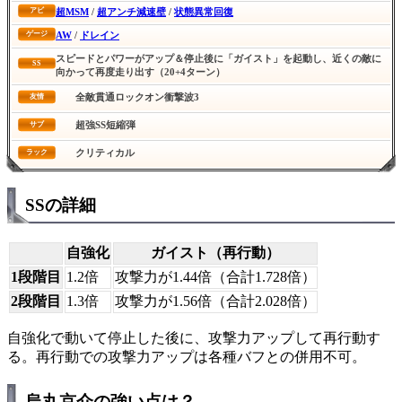
超MSM
/
超アンチ減速壁
/
状態異常回復
アビ
AW
/
ドレイン
ゲージ
スピードとパワーがアップ＆停止後に「ガイスト」を起動し、近くの敵に
SS
向かって再度走り出す（20+4ターン）
全敵貫通ロックオン衝撃波3
友情
超強SS短縮弾
サブ
クリティカル
ラック
SSの詳細
自強化
ガイスト（再行動）
1段階目
1.2倍
攻撃力が1.44倍（合計1.728倍）
2段階目
1.3倍
攻撃力が1.56倍（合計2.028倍）
自強化で動いて停止した後に、攻撃力アップして再行動す
る。再行動での攻撃力アップは各種バフとの併用不可。
烏丸京介の強い点は？