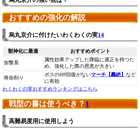
おすすめの強化の解説
烏丸京介に付けたいわくわくの実
14
獣神化に最適
おすすめポイント
属性効果アップした降臨に適正を持つた
加撃系
め、強化した際の恩恵が大きい
ボスのHP回復がない
マーチ【轟絶】
など
将命削り
に有効
わくわくの実おすすめランキングはこちら
戦型の書は使うべき？
1
高難易度用に使用しよう