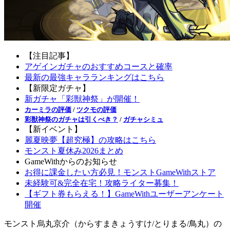
【注目記事】
アゲインガチャのおすすめコースと確率
最新の最強キャラランキングはこちら
【新限定ガチャ】
新ガチャ「彩獣神祭」が開催！
カーミラの評価
/
ツクモの評価
彩獣神祭のガチャは引くべき？
/
ガチャシミュ
【新イベント】
麗夏映夢【超究極】の攻略はこちら
モンスト夏休み2026まとめ
GameWithからのお知らせ
お得に課金したい方必見！モンストGameWithストア
未経験可&完全在宅！攻略ライター募集！
【ギフト券もらえる！】GameWithユーザーアンケート
開催
モンスト烏丸京介（からすまきょうすけ/とりまる/鳥丸）の