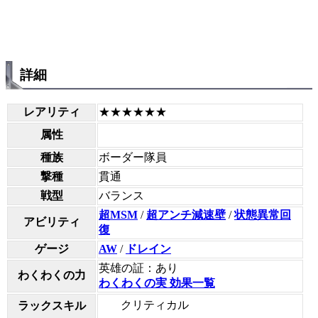
詳細
レアリティ
★★★★★★
属性
種族
ボーダー隊員
撃種
貫通
戦型
バランス
超MSM
/
超アンチ減速壁
/
状態異常回
アビリティ
復
ゲージ
AW
/
ドレイン
英雄の証：あり
わくわくの力
わくわくの実 効果一覧
クリティカル
ラックスキル