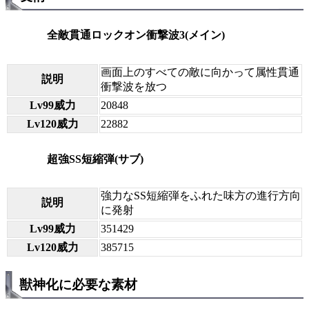
全敵貫通ロックオン衝撃波3(メイン)
画面上のすべての敵に向かって属性貫通
説明
衝撃波を放つ
Lv99威力
20848
Lv120威力
22882
超強SS短縮弾(サブ)
強力なSS短縮弾をふれた味方の進行方向
説明
に発射
Lv99威力
351429
Lv120威力
385715
獣神化に必要な素材