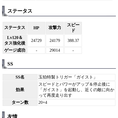
ステータス
スピー
ステータス
攻撃力
HP
ド
Lv120＆
24729
24179
388.37
タス強化後
ゲージ成功
-
29014
-
SS
SS名
玉狛特製トリガー「ガイスト」
スピードとパワーがアップ＆停止後に
効果
「ガイスト」を起動し、近くの敵に向か
って再度走り出す
ターン数
20+4
友情