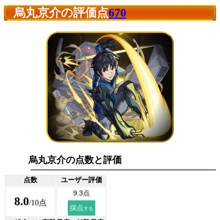
烏丸京介の評価点
670
烏丸京介の点数と評価
点数
ユーザー評価
8.0
/10点