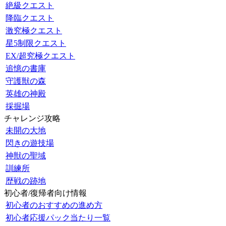
絶級クエスト
降臨クエスト
激究極クエスト
星5制限クエスト
EX/超究極クエスト
追憶の書庫
守護獣の森
英雄の神殿
採掘場
チャレンジ攻略
未開の大地
閃きの遊技場
神獣の聖域
訓練所
歴戦の跡地
初心者/復帰者向け情報
初心者のおすすめの進め方
初心者応援パック当たり一覧