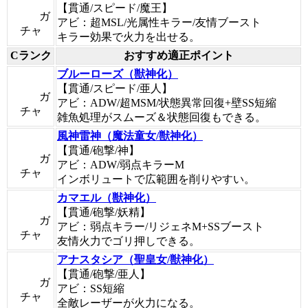
【貫通/スピード/魔王】
ガ
アビ：超MSL/光属性キラー/友情ブースト
チャ
キラー効果で火力を出せる。
Cランク
おすすめ適正ポイント
ブルーローズ（獣神化）
【貫通/スピード/亜人】
ガ
アビ：ADW/超MSM/状態異常回復+壁SS短縮
チャ
雑魚処理がスムーズ＆状態回復もできる。
風神雷神（魔法童女/獣神化）
【貫通/砲撃/神】
ガ
アビ：ADW/弱点キラーM
チャ
インボリュートで広範囲を削りやすい。
カマエル（獣神化）
【貫通/砲撃/妖精】
ガ
アビ：弱点キラー/リジェネM+SSブースト
チャ
友情火力でゴリ押しできる。
アナスタシア（聖皇女/獣神化）
【貫通/砲撃/亜人】
ガ
アビ：SS短縮
チャ
全敵レーザーが火力になる。