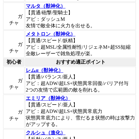
マルタ（獣神化）
【貫通/砲撃/聖騎士】
ガ
アビ：ダッシュM
チャ
友情で敵全体に火力を出せる。
メタトロン（獣神化）
【貫通/スピード/妖精】
ガ
アビ：超MSL/全属性耐性/リジェネM+超SS短縮
チャ
全敵レーザーで雑魚処理が楽。
初心者
おすすめ適正ポイント
レムα（獣神化）
【貫通/バランス/亜人】
ガ
アビ：超ADW/超LS+状態異常回復/バリア付与
チャ
2つの友情で広範囲の敵を削れる。
エミリア（獣神化）
【貫通/スピード/亜人】
アビ：超ADW/超LS+状態異常底力
ガ
状態異常底力により、雪だるま状態の時は攻撃力
チャ
がアップする。
クルシュ（進化）