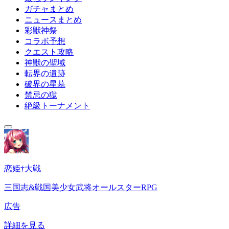
ガチャまとめ
ニュースまとめ
彩獣神祭
コラボ予想
クエスト攻略
神獣の聖域
転界の遺跡
破界の星墓
禁忌の獄
絶級トーナメント
恋姫†大戦
三国志&戦国美少女武将オールスターRPG
広告
詳細を見る