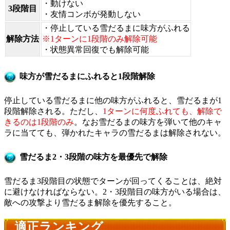
・動けない
3段階目
・友情コンボが発動しない
・停止している雪だるまに味方がふれる
解除方法
※1ターンに1段階のみ解除可能
・状態異常回復でも解除可能
味方が雪だるまにふれると1段階解除
停止している雪だるまに他の味方がふれると、雪だるまが1
段階解除される。ただし、
1ターンに何度ふれても、解除で
きるのは1段階のみ
。なお雪だるまの味方を弾いて他のキャ
ラに当てても、弾かれたキャラの雪だるまは解除されない。
雪だるま2・3段階の味方を最優先で解除
雪だるま3段階目の状態でターンが回ってくることは、絶対
に避けなければならない。2・3段階目の味方がいる場合は、
敵への攻撃より雪だるま解除を優先すること。
適正ランキング