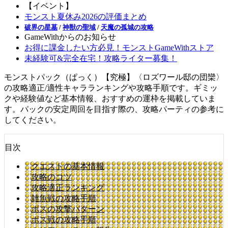
【イベント】
モンスト夏休み2026の評価まとめ
破界の星墓
/
神獣の聖域
/
天魔の孤城の攻略
GameWithからのお知らせ
お得に課金したい方必見！モンストGameWithストア
未経験可&完全在宅！攻略ライター募集！
モンストパック（ぱっく）【究極】〈ロズワール邸の団欒〉
の攻略適正/適性キャラランキングや攻略手順です。ギミッ
クや経験値など基本情報、おすすめの運枠を掲載していま
す。パックの安定周回を目指す際の、攻略パーティの参考に
してください。
目次
クエストの基本情報
攻略のコツ
攻略適正ランキング
雑魚戦の攻略手順
ボスの攻撃パターン
ボス戦の攻略手順