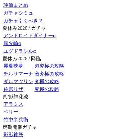
評価まとめ
ガチャシミュ
ガチャ引くべき？
夏休み2026 / ガチャ
アンドロイドダイナーα
風火輪α
ユグドラシルα
夏休み2026 / 降臨
麗夏映夢
超究極の攻略
チルサマーナ
激究極の攻略
ダルマツリン
究極の攻略
佐宗リザ
究極の攻略
真/獣神化改
アラミス
ペリー
竹中半兵衛
定期開催ガチャ
彩獣神祭