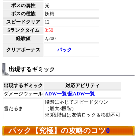
ボスの属性
光
ボスの種族
妖精
スピードクリア
12
Sランクタイム
3:50
経験値
2,200
パック
クリアボーナス
出現するギミック
出現するギミック
対応アビリティ
ダメージウォール
ADW一覧
/
超ADW一覧
段階に応じてスピードダウン
雪だるま
（最大3段階）
※3段階目は友情ロック＆移動不可
パック【究極】の攻略のコツ
0