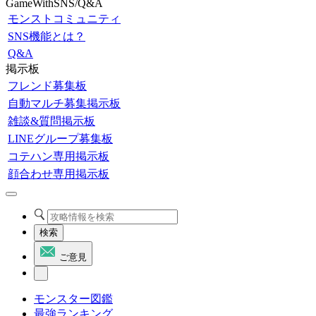
GameWithSNS/Q&A
モンストコミュニティ
SNS機能とは？
Q&A
掲示板
フレンド募集板
自動マルチ募集掲示板
雑談&質問掲示板
LINEグループ募集板
コテハン専用掲示板
顔合わせ専用掲示板
検索
ご意見
モンスター図鑑
最強ランキング