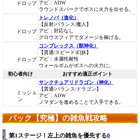
アビ：ADW
ドロップ
ラウンドスパークでボスに火力を出せる。
トレノバ（進化）
【反射/バランス/魔人】
アビ：対応なし
ドロップ
グロウスフィアでダメージを稼げる。
コンプレックス（獣神化）
【貫通/スピード/幻妖】
アビ：水属性耐性
ドロップ
ウォールボムがボスへの火力に。
初心者向け
おすすめ適正ポイント
サンクチュアリドラゴン（神化）
【貫通/バランス/ドラゴン】
ミッショ
アビ：ADW
ン
ノマダンを進めることで入手できる。
パック【究極】の雑魚戦攻略
第1ステージ！左上の雑魚を優先する
0