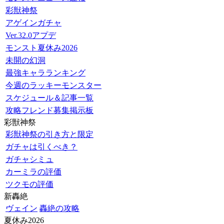
彩獣神祭
アゲインガチャ
Ver.32.0アプデ
モンスト夏休み2026
未開の幻洞
最強キャラランキング
今週のラッキーモンスター
スケジュール＆記事一覧
攻略フレンド募集掲示板
彩獣神祭
彩獣神祭の引き方と限定
ガチャは引くべき？
ガチャシミュ
カーミラの評価
ツクモの評価
新轟絶
ヴェイン
轟絶の攻略
夏休み2026