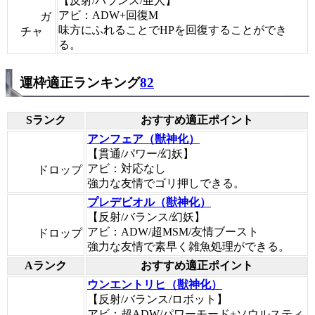
【反射/バランス/亜人】
アビ：ADW+回復M
ガ
味方にふれることでHPを回復することができ
チャ
る。
運枠適正ランキング
82
Sランク
おすすめ適正ポイント
アンフェア（獣神化）
【貫通/パワー/幻妖】
アビ：対応なし
ドロップ
強力な友情でゴリ押しできる。
プレデビオル（獣神化）
【反射/バランス/幻妖】
アビ：ADW/超MSM/友情ブースト
ドロップ
強力な友情で素早く雑魚処理ができる。
Aランク
おすすめ適正ポイント
ウンエントリヒ（獣神化）
【反射/バランス/ロボット】
アビ：超ADW/パワーモード+ソウルスティ