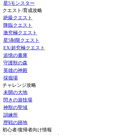
星5モンスター
クエスト/育成攻略
絶級クエスト
降臨クエスト
激究極クエスト
星5制限クエスト
EX/超究極クエスト
追憶の書庫
守護獣の森
英雄の神殿
採掘場
チャレンジ攻略
未開の大地
閃きの遊技場
神獣の聖域
訓練所
歴戦の跡地
初心者/復帰者向け情報