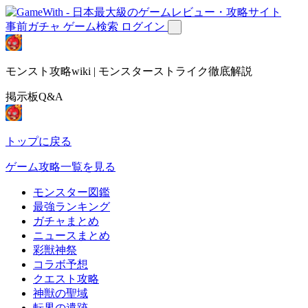
事前ガチャ
ゲーム検索
ログイン
モンスト攻略wiki | モンスターストライク徹底解説
掲示板Q&A
トップに戻る
ゲーム攻略一覧を見る
モンスター図鑑
最強ランキング
ガチャまとめ
ニュースまとめ
彩獣神祭
コラボ予想
クエスト攻略
神獣の聖域
転界の遺跡