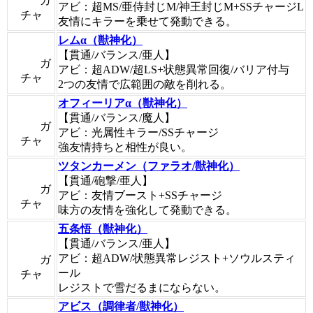
ガ
アビ：超MS/亜侍封じM/神王封じM+SSチャージL
チャ
友情にキラーを乗せて発動できる。
レムα（獣神化）
【貫通/バランス/亜人】
ガ
アビ：超ADW/超LS+状態異常回復/バリア付与
チャ
2つの友情で広範囲の敵を削れる。
オフィーリアα（獣神化）
【貫通/バランス/魔人】
ガ
アビ：光属性キラー/SSチャージ
チャ
強友情持ちと相性が良い。
ツタンカーメン（ファラオ/獣神化）
【貫通/砲撃/亜人】
ガ
アビ：友情ブースト+SSチャージ
チャ
味方の友情を強化して発動できる。
五条悟（獣神化）
【貫通/バランス/亜人】
アビ：超ADW/状態異常レジスト+ソウルスティ
ガ
ール
チャ
レジストで雪だるまにならない。
アビス（調律者/獣神化）