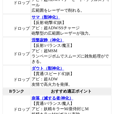
ドロップ
ール
広範囲をレーザーで削れる。
サマ（獣神化）
【反射/砲撃/幻妖】
アビ：超ADW/SSチャージ
ドロップ
砲撃型の広範囲レーザーが強力。
涅槃寂静（神化）
【反射/バランス/魔王】
アビ：超MSM
ドロップ
ランページボムでスムーズに雑魚処理がで
きる。
ダウト（獣神化）
【貫通/スピード/幻妖】
アビ：超ADW
ドロップ
友情で高火力を発揮。
Bランク
おすすめ適正ポイント
奈落（滅する者/神化）
【貫通/バランス/魔人】
アビ：妖精キラーM/亜侍封じM
ドロップ