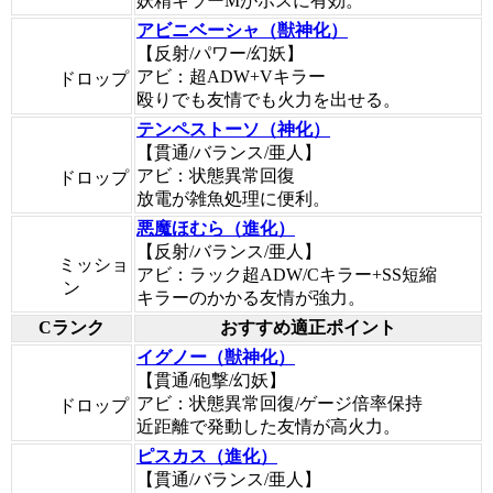
妖精キラーMがボスに有効。
アビニベーシャ（獣神化）
【反射/パワー/幻妖】
アビ：超ADW+Vキラー
ドロップ
殴りでも友情でも火力を出せる。
テンペストーソ（神化）
【貫通/バランス/亜人】
アビ：状態異常回復
ドロップ
放電が雑魚処理に便利。
悪魔ほむら（進化）
【反射/バランス/亜人】
ミッショ
アビ：ラック超ADW/Cキラー+SS短縮
ン
キラーのかかる友情が強力。
Cランク
おすすめ適正ポイント
イグノー（獣神化）
【貫通/砲撃/幻妖】
アビ：状態異常回復/ゲージ倍率保持
ドロップ
近距離で発動した友情が高火力。
ピスカス（進化）
【貫通/バランス/亜人】