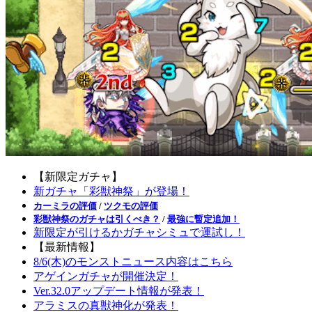
【新限定ガチャ】
新ガチャ「彩獣神祭」が登場！
カーミラの評価
/
ツクモの評価
彩獣神祭のガチャは引くべき？
/
最強に暫定追加！
新限定が引けるかガチャシミュで運試し！
【最新情報】
8/6(木)のモンストニュース内容はこちら
アゲインガチャが開催決定！
Ver.32.0アップデート情報が発表！
アラミスの真獣神化が発表！