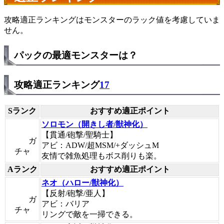
攻略適正ランキングはモンスターのラック値を考慮していま
せん。
パックの最適モンスターは？
攻略適正ランキング
17
Sランク
おすすめ適正ポイント
ソロモン（開きし者/獣神化）
【貫通/砲撃/聖騎士】
ガ
アビ：ADW/超MSM/+ダッシュM
チャ
友情で雑魚処理もボス削りも楽。
Aランク
おすすめ適正ポイント
ネオ（ハロー/獣神化）
【反射/砲撃/亜人】
ガ
アビ：バリア
チャ
リングで敵を一掃できる。