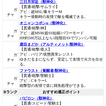
三日月宗近（獣神化）
【貫通/砲撃/サムライ】
ガ
アビ：超MSL/毒キラーM
チャ
キラー発動時の友情で敵を殲滅できる。
オニャンコポンα（獣神化）
【貫通/砲撃/神】
ガ
アビ：超MSM/超SS短縮/パワーモード
チャ
HP約500万以上なら1段階目SSでワンパン可能
鹿目まどか（アルティメット/獣神化）
【貫通/砲撃/亜人】
アビ：バリア/状態異常レジスト
ガ
ゆきだるまにならず、安定して友情で火力を出せ
チャ
る。
ファウスト（覚醒者/獣神化）
【貫通/砲撃/聖騎士】
ガ
アビ：CキラーL
チャ
砲撃型の友情で楽に雑魚処理ができる。
Bランク
おすすめ適正ポイント
バビロン（獣神化）
【貫通/スピード/聖騎士】