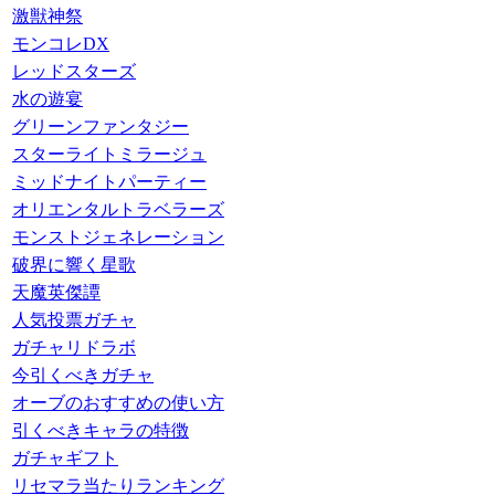
激獣神祭
モンコレDX
レッドスターズ
水の遊宴
グリーンファンタジー
スターライトミラージュ
ミッドナイトパーティー
オリエンタルトラベラーズ
モンストジェネレーション
破界に響く星歌
天魔英傑譚
人気投票ガチャ
ガチャリドラボ
今引くべきガチャ
オーブのおすすめの使い方
引くべきキャラの特徴
ガチャギフト
リセマラ当たりランキング