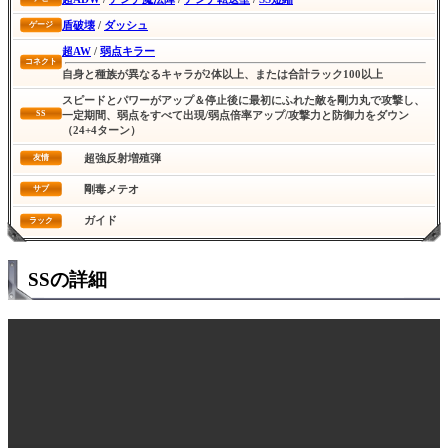
盾破壊
/
ダッシュ
ゲージ
超AW
/
弱点キラー
コネクト
自身と種族が異なるキャラが2体以上、または合計ラック100以上
スピードとパワーがアップ＆停止後に最初にふれた敵を剛力丸で攻撃し、
SS
一定期間、弱点をすべて出現/弱点倍率アップ/攻撃力と防御力をダウン
（24+4ターン）
超強反射増殖弾
友情
剛毒メテオ
サブ
ガイド
ラック
SSの詳細