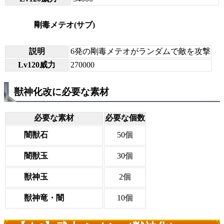
剛毒メテオ(サブ)
説明
6発の剛毒メテオがランダムで敵を攻撃
Lv120威力
270000
獣神化改に必要な素材
必要な素材
必要な個数
闇獣石
50個
闇獣玉
30個
獣神玉
2個
獣神竜・闇
10個