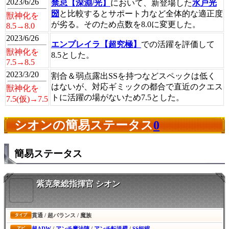
2023/6/26
禁忌【深淵/光】
において、新登場した
水戸光
圀
と比較するとサポート力など全体的な適正度
獣神化を
が劣る。そのため点数を8.0に変更した。
8.5→8.0
2023/6/26
エンプレイラ【超究極】
での活躍を評価して
獣神化を
8.5とした。
7.5→8.5
2023/3/20
割合＆弱点露出SSを持つなどスペックは低く
はないが、対応ギミックの都合で直近のクエス
獣神化を
トに活躍の場がないため7.5とした。
7.5(仮)→7.5
シオンの簡易ステータス
0
簡易ステータス
紫克衆総指揮官 シオン
貫通 / 超バランス / 魔族
タイプ
超ADW
/
アンチ魔法陣
/
アンチ転送壁
/
SS短縮
アビ