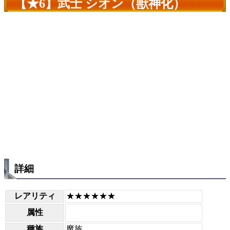
【★6】武士 シオン（獣神化）
詳細
レアリティ
★★★★★★
属性
種族
魔族