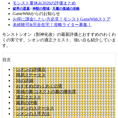
モンスト夏休み2026の評価まとめ
破界の星墓
/
神獣の聖域
/
天魔の孤城の攻略
GameWithからのお知らせ
お得に課金したい方必見！モンストGameWithストア
未経験可&完全在宅！攻略ライター募集！
モンストシオン（獣神化改）の最新評価とおすすめのわくわ
くの実です。シオンの適正クエスト、強い点も紹介していま
す。
目次
シオンの評価点
簡易ステータス
SSの詳細
おすすめのわくわくの実
英雄の書/コネクトの書の優先度
適正クエスト
最新の評価
シオンのステータス
シオンの入手方法