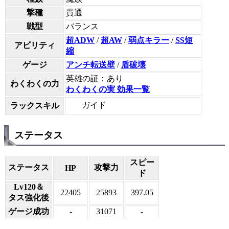
撃種
貫通
戦型
バランス
超ADW
/
超AW
/
弱点キラー
/
SS短
アビリティ
縮
ゲージ
アンチ転送壁
/
盾破壊
英雄の証：あり
わくわくの力
わくわくの実 効果一覧
ガイド
ラックスキル
ステータス
スピー
ステータス
攻撃力
HP
ド
Lv120＆
22405
25893
397.05
タス強化後
ゲージ成功
-
31071
-