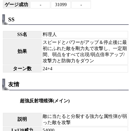
ゲージ成功
-
31099
-
SS
SS名
料理人
スピードとパワーがアップ＆停止後に最
初にふれた敵を剛力丸で攻撃し、一定期
効果
間、弱点をすべて出現/弱点倍率アップ/
攻撃力と防御力をダウン
ターン数
24+4
友情
超強反射増殖弾(メイン)
敵に当たると分裂する強力な属性弾が弱
説明
った敵を攻撃
Lv120威力
54000