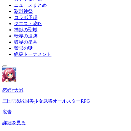
ニュースまとめ
彩獣神祭
コラボ予想
クエスト攻略
神獣の聖域
転界の遺跡
破界の星墓
禁忌の獄
絶級トーナメント
恋姫†大戦
三国志&戦国美少女武将オールスターRPG
広告
詳細を見る