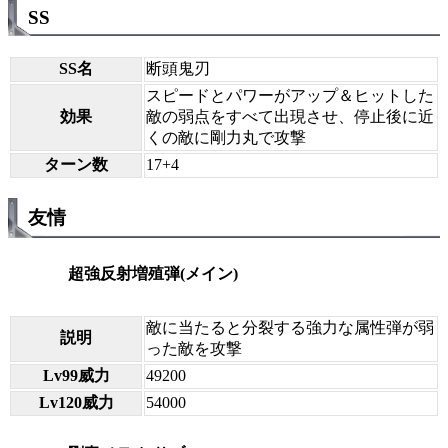
SS
SS名
断頭鬼刃
スピードとパワーがアップ＆ヒットした
効果
敵の弱点をすべて出現させ、停止後に近
くの敵に剛力丸で攻撃
ターン数
17+4
友情
超強反射増殖弾(メイン)
敵に当たると分裂する強力な属性弾が弱
説明
った敵を攻撃
Lv99威力
49200
Lv120威力
54000