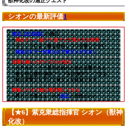
獣神化改の適正クエスト
シオンの最新評価
1
禁忌【光/深淵】
の適正
└
弱点キラー/超バラ/超アビで高火力を発揮
└ダッシュにより敵を経由しつつ攻撃しやすい
└
雑魚のキラー対象なので被ダメが大きい
追撃＆敵へのデバフSSが強力
└火力を出しつつ最初に触れた敵に追撃できる
└敵を弱点露出/効果アップ＆防御ダウンできる
└敵の攻撃力を下げて被ダメを軽減できる
剛毒メテオで敵を毒状態にできる
└同アビで毒キラーMの
妲己
と相性がいい
【★6】紫克衆総指揮官 シオン（獣神
化改）