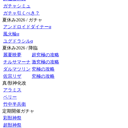
ガチャシミュ
ガチャ引くべき？
夏休み2026 / ガチャ
アンドロイドダイナーα
風火輪α
ユグドラシルα
夏休み2026 / 降臨
麗夏映夢
超究極の攻略
チルサマーナ
激究極の攻略
ダルマツリン
究極の攻略
佐宗リザ
究極の攻略
真/獣神化改
アラミス
ペリー
竹中半兵衛
定期開催ガチャ
彩獣神祭
超獣神祭