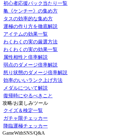
初心者応援パック当たり一覧
亀《ケンチー》の集め方
タスの効率的な集め方
運極の作り方を徹底解説
アイテムの効果一覧
わくわくの実の厳選方法
わくわくの実の効果一覧
属性相性と倍率解説
弱点のダメージ倍率解説
怒り状態のダメージ倍率解説
効率のいいランク上げ方法
メダルについて解説
復帰時にやるべきこと
攻略/お楽しみツール
クイズ＆検定一覧
ガチャ限チェッカー
降臨運極チェッカー
GameWithSNS/Q&A