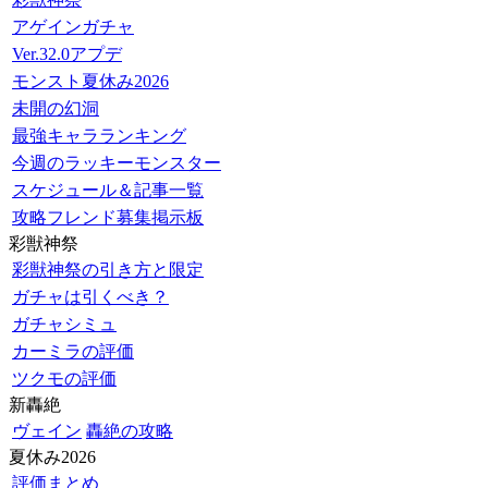
アゲインガチャ
Ver.32.0アプデ
モンスト夏休み2026
未開の幻洞
最強キャラランキング
今週のラッキーモンスター
スケジュール＆記事一覧
攻略フレンド募集掲示板
彩獣神祭
彩獣神祭の引き方と限定
ガチャは引くべき？
ガチャシミュ
カーミラの評価
ツクモの評価
新轟絶
ヴェイン
轟絶の攻略
夏休み2026
評価まとめ