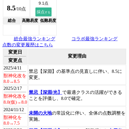
8.5
/10点
総合
高難易度
低難易度
総合最強ランキング
コラボ最強ランキング
点数の変更履歴はこちら
変更日
変更理由
変更点
2025/4/11
禁忌【深淵】の基準点の見直しに伴い、8.5に
獣神化改を
変更。
8.0→8.5
2025/2/17
禁忌【深淵/光】
で最適クラスの活躍ができる
獣神化改を
ことを評価し、8.0で確定。
8.0(仮)→8.0
2024/11/12
未開の大地
の常設化に伴い、全体の点数調整を
獣神化を
実施。
8.0→7.5