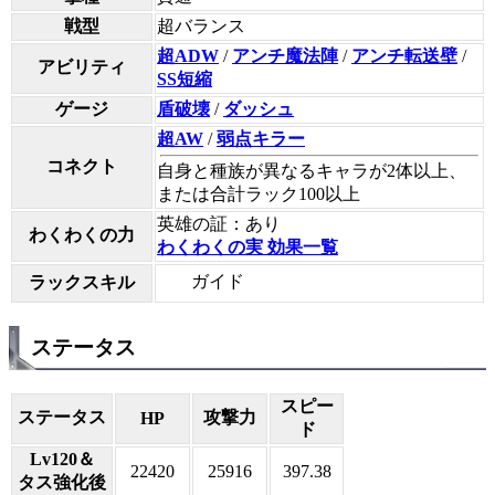
戦型
超バランス
超ADW
/
アンチ魔法陣
/
アンチ転送壁
/
アビリティ
SS短縮
ゲージ
盾破壊
/
ダッシュ
超AW
/
弱点キラー
コネクト
自身と種族が異なるキャラが2体以上、
または合計ラック100以上
英雄の証：あり
わくわくの力
わくわくの実 効果一覧
ガイド
ラックスキル
ステータス
スピー
ステータス
攻撃力
HP
ド
Lv120＆
22420
25916
397.38
タス強化後