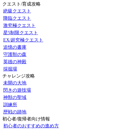
クエスト/育成攻略
絶級クエスト
降臨クエスト
激究極クエスト
星5制限クエスト
EX/超究極クエスト
追憶の書庫
守護獣の森
英雄の神殿
採掘場
チャレンジ攻略
未開の大地
閃きの遊技場
神獣の聖域
訓練所
歴戦の跡地
初心者/復帰者向け情報
初心者のおすすめの進め方