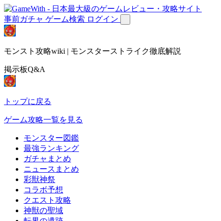
事前ガチャ
ゲーム検索
ログイン
モンスト攻略wiki | モンスターストライク徹底解説
掲示板Q&A
トップに戻る
ゲーム攻略一覧を見る
モンスター図鑑
最強ランキング
ガチャまとめ
ニュースまとめ
彩獣神祭
コラボ予想
クエスト攻略
神獣の聖域
転界の遺跡