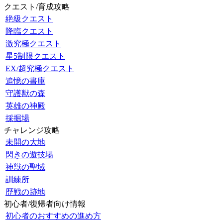
クエスト/育成攻略
絶級クエスト
降臨クエスト
激究極クエスト
星5制限クエスト
EX/超究極クエスト
追憶の書庫
守護獣の森
英雄の神殿
採掘場
チャレンジ攻略
未開の大地
閃きの遊技場
神獣の聖域
訓練所
歴戦の跡地
初心者/復帰者向け情報
初心者のおすすめの進め方