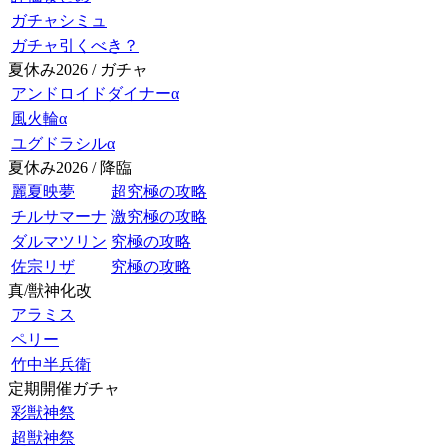
ガチャシミュ
ガチャ引くべき？
夏休み2026 / ガチャ
アンドロイドダイナーα
風火輪α
ユグドラシルα
夏休み2026 / 降臨
麗夏映夢
超究極の攻略
チルサマーナ
激究極の攻略
ダルマツリン
究極の攻略
佐宗リザ
究極の攻略
真/獣神化改
アラミス
ペリー
竹中半兵衛
定期開催ガチャ
彩獣神祭
超獣神祭