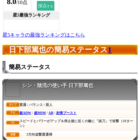
8.0
/10点
星5最強ランキング
星5キャラの最強ランキングはこちら
日下部篤也の簡易ステータス
1
簡易ステータス
シン・陰流の使い手 日下部篤也
貫通 / バランス / 亜人
タイプ
超ADW
/
超MSM
/
AB
/
友情ブースト
アビ
スピードとパワーがアップ＆停止後に近くの敵に「抜刀」で攻撃（18ター
SS
ン）
3方向追撃貫通弾
友情