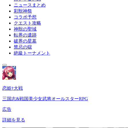
ニュースまとめ
彩獣神祭
コラボ予想
クエスト攻略
神獣の聖域
転界の遺跡
破界の星墓
禁忌の獄
絶級トーナメント
恋姫†大戦
三国志&戦国美少女武将オールスターRPG
広告
詳細を見る