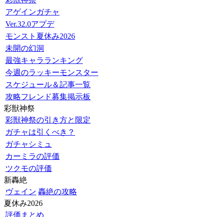
アゲインガチャ
Ver.32.0アプデ
モンスト夏休み2026
未開の幻洞
最強キャラランキング
今週のラッキーモンスター
スケジュール＆記事一覧
攻略フレンド募集掲示板
彩獣神祭
彩獣神祭の引き方と限定
ガチャは引くべき？
ガチャシミュ
カーミラの評価
ツクモの評価
新轟絶
ヴェイン
轟絶の攻略
夏休み2026
評価まとめ