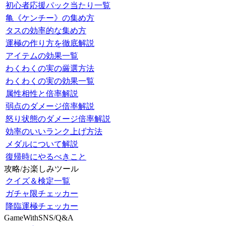
初心者応援パック当たり一覧
亀《ケンチー》の集め方
タスの効率的な集め方
運極の作り方を徹底解説
アイテムの効果一覧
わくわくの実の厳選方法
わくわくの実の効果一覧
属性相性と倍率解説
弱点のダメージ倍率解説
怒り状態のダメージ倍率解説
効率のいいランク上げ方法
メダルについて解説
復帰時にやるべきこと
攻略/お楽しみツール
クイズ＆検定一覧
ガチャ限チェッカー
降臨運極チェッカー
GameWithSNS/Q&A