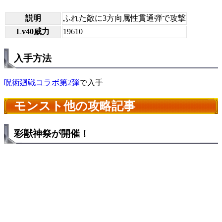
説明
ふれた敵に3方向属性貫通弾で攻撃
Lv40威力
19610
入手方法
呪術廻戦コラボ第2弾
で入手
モンスト他の攻略記事
彩獣神祭が開催！