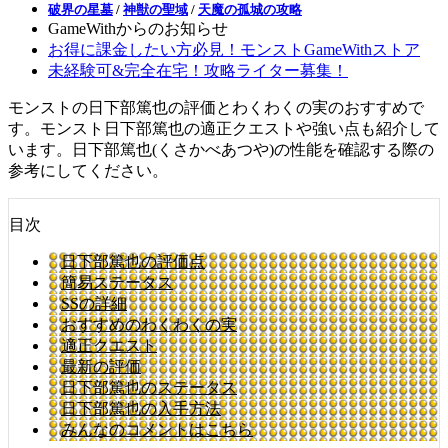
破界の星墓
/
神獣の聖域
/
天魔の孤城の攻略
GameWithからのお知らせ
お得に課金したい方必見！モンストGameWithストア
未経験可&完全在宅！攻略ライター募集！
モンストの日下部篤也の評価とわくわくの実のおすすめで
す。モンスト日下部篤也の適正クエストや強い点も紹介して
います。日下部篤也(くさかべあつや)の性能を確認する際の
参考にしてください。
目次
日下部篤也の評価点
簡易ステータス
SSの詳細
おすすめのわくわくの実
適正クエスト
最新の評価
日下部篤也のステータス
日下部篤也の入手方法
みんなのコメントはこちら