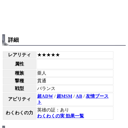
詳細
レアリティ
★★★★★
属性
種族
亜人
撃種
貫通
戦型
バランス
超ADW
/
超MSM
/
AB
/
友情ブース
アビリティ
ト
英雄の証：あり
わくわくの力
わくわくの実 効果一覧