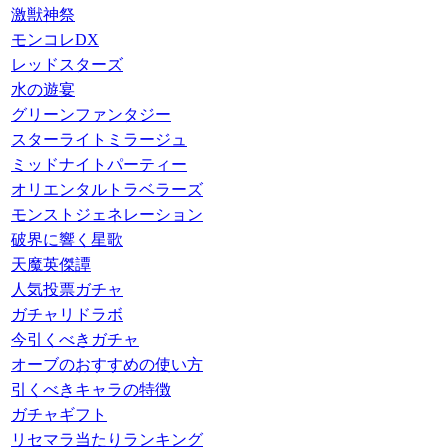
激獣神祭
モンコレDX
レッドスターズ
水の遊宴
グリーンファンタジー
スターライトミラージュ
ミッドナイトパーティー
オリエンタルトラベラーズ
モンストジェネレーション
破界に響く星歌
天魔英傑譚
人気投票ガチャ
ガチャリドラボ
今引くべきガチャ
オーブのおすすめの使い方
引くべきキャラの特徴
ガチャギフト
リセマラ当たりランキング