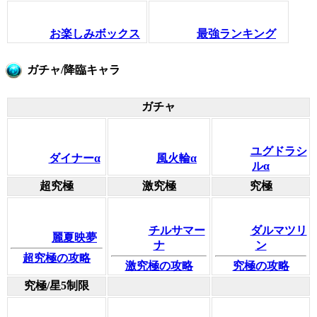
お楽しみボックス
最強ランキング
ガチャ/降臨キャラ
ガチャ
ユグドラシ
ダイナーα
風火輪α
ルα
超究極
激究極
究極
チルサマー
ダルマツリ
麗夏映夢
ナ
ン
超究極の攻略
激究極の攻略
究極の攻略
究極/星5制限