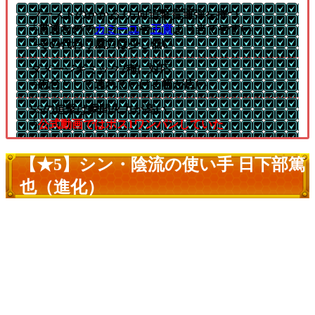
ブーストのかかる3方向追撃貫通弾を持つ
└貫通なので
カミーユ
や
王賁
より当てやすい
└その代わり威力は少し低い
ダメージギミック2種に対応
└砲台として連れていける幅が広い
SSの追撃は瞬間火力が高い
└
公式動画ではボス1ワンパンしていた
【★5】シン・陰流の使い手 日下部篤
也（進化）