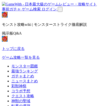
事前ガチャ
ゲーム検索
ログイン
モンスト攻略wiki | モンスターストライク徹底解説
掲示板Q&A
トップに戻る
ゲーム攻略一覧を見る
モンスター図鑑
最強ランキング
ガチャまとめ
ニュースまとめ
彩獣神祭
コラボ予想
クエスト攻略
神獣の聖域
転界の遺跡