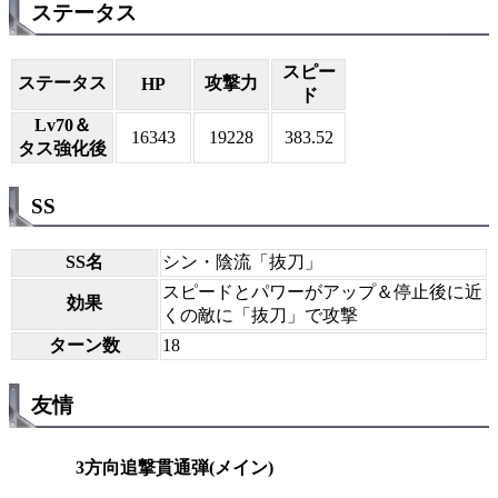
ステータス
スピー
ステータス
攻撃力
HP
ド
Lv70＆
16343
19228
383.52
タス強化後
SS
SS名
シン・陰流「抜刀」
スピードとパワーがアップ＆停止後に近
効果
くの敵に「抜刀」で攻撃
ターン数
18
友情
3方向追撃貫通弾(メイン)