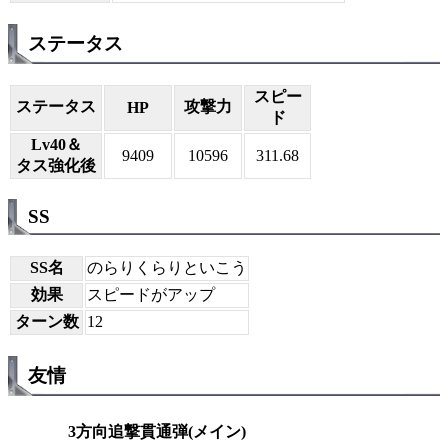
ステータス
スピー
ステータス
攻撃力
HP
ド
Lv40＆
9409
10596
311.68
タス強化後
SS
SS名
のらりくらりといこう
効果
スピードがアップ
ターン数
12
友情
3方向追撃貫通弾(メイン)