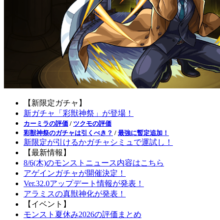
【新限定ガチャ】
新ガチャ「彩獣神祭」が登場！
カーミラの評価
/
ツクモの評価
彩獣神祭のガチャは引くべき？
/
最強に暫定追加！
新限定が引けるかガチャシミュで運試し！
【最新情報】
8/6(木)のモンストニュース内容はこちら
アゲインガチャが開催決定！
Ver.32.0アップデート情報が発表！
アラミスの真獣神化が発表！
【イベント】
モンスト夏休み2026の評価まとめ