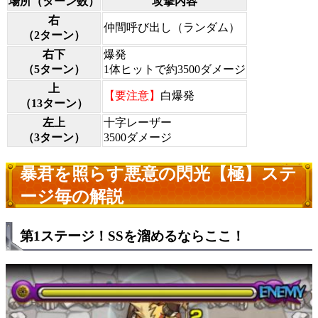
場所（ターン数）
攻撃内容
右
仲間呼び出し（ランダム）
（2ターン）
右下
爆発
（5ターン）
1体ヒットで約3500ダメージ
上
【要注意】
白爆発
（13ターン）
左上
十字レーザー
（3ターン）
3500ダメージ
暴君を照らす悪意の閃光【極】ステ
ージ毎の解説
第1ステージ！SSを溜めるならここ！