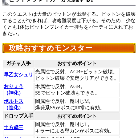
このクエストは大量のビットンが出現する。ビットンを破壊
することができれば、攻略難易度は下がる。そのため、少な
くとも1体はビットンブレイカー持ちをパーティに入れてお
きたい。
攻略おすすめモンスター
ガチャ入手
おすすめポイント
光属性で反射、AGB+ビットン破壊。
早乙女シュリ
ビットン破壊で安定クリアができる。
おりょう
木属性で反射、AGB。
（神化）
SSでビットン破壊もできる。
ポルトス
闇属性で反射、魔封じM。
（進化）
爆発系SSがボスに非常に有効。
ドロップ入手
おすすめポイント
闇属性で反射、魔封じL。
土方歳三
キラーによる壁カンがボスに有効。