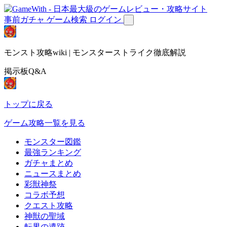
事前ガチャ
ゲーム検索
ログイン
モンスト攻略wiki | モンスターストライク徹底解説
掲示板Q&A
トップに戻る
ゲーム攻略一覧を見る
モンスター図鑑
最強ランキング
ガチャまとめ
ニュースまとめ
彩獣神祭
コラボ予想
クエスト攻略
神獣の聖域
転界の遺跡