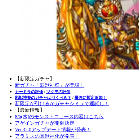
【新限定ガチャ】
新ガチャ「彩獣神祭」が登場！
カーミラの評価
/
ツクモの評価
彩獣神祭のガチャは引くべき？
/
最強に暫定追加！
新限定が引けるかガチャシミュで運試し！
【最新情報】
8/6(木)のモンストニュース内容はこちら
アゲインガチャが開催決定！
Ver.32.0アップデート情報が発表！
アラミスの真獣神化が発表！