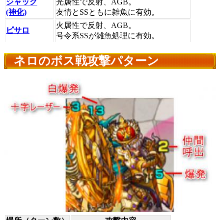
ジャック
光属性で反射、AGB。
(神化)
友情とSSともに雑魚に有効。
火属性で反射、AGB。
ピサロ
号令系SSが雑魚処理に有効。
ネロのボス戦攻撃パターン