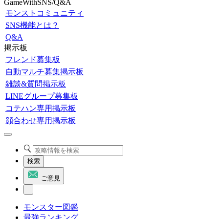
GameWithSNS/Q&A
モンストコミュニティ
SNS機能とは？
Q&A
掲示板
フレンド募集板
自動マルチ募集掲示板
雑談&質問掲示板
LINEグループ募集板
コテハン専用掲示板
顔合わせ専用掲示板
検索
ご意見
モンスター図鑑
最強ランキング