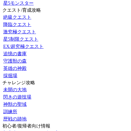
星5モンスター
クエスト/育成攻略
絶級クエスト
降臨クエスト
激究極クエスト
星5制限クエスト
EX/超究極クエスト
追憶の書庫
守護獣の森
英雄の神殿
採掘場
チャレンジ攻略
未開の大地
閃きの遊技場
神獣の聖域
訓練所
歴戦の跡地
初心者/復帰者向け情報