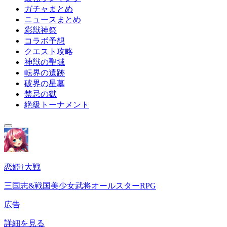
ガチャまとめ
ニュースまとめ
彩獣神祭
コラボ予想
クエスト攻略
神獣の聖域
転界の遺跡
破界の星墓
禁忌の獄
絶級トーナメント
恋姫†大戦
三国志&戦国美少女武将オールスターRPG
広告
詳細を見る