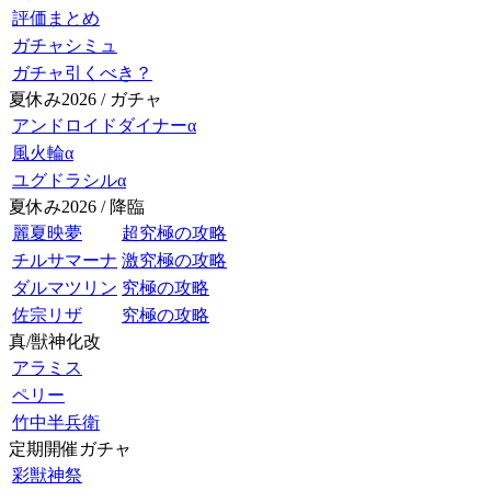
評価まとめ
ガチャシミュ
ガチャ引くべき？
夏休み2026 / ガチャ
アンドロイドダイナーα
風火輪α
ユグドラシルα
夏休み2026 / 降臨
麗夏映夢
超究極の攻略
チルサマーナ
激究極の攻略
ダルマツリン
究極の攻略
佐宗リザ
究極の攻略
真/獣神化改
アラミス
ペリー
竹中半兵衛
定期開催ガチャ
彩獣神祭