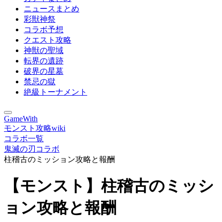
ニュースまとめ
彩獣神祭
コラボ予想
クエスト攻略
神獣の聖域
転界の遺跡
破界の星墓
禁忌の獄
絶級トーナメント
GameWith
モンスト攻略wiki
コラボ一覧
鬼滅の刃コラボ
柱稽古のミッション攻略と報酬
【モンスト】柱稽古のミッシ
ョン攻略と報酬