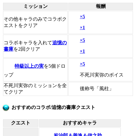
ミッション
報酬
×5
その他キャラのみでコラボク
エストをクリア
×1
×5
コラボキャラを入れて
追憶の
書庫
を2回クリア
×1
×5
特級以上の実
を5個ドロ
不死川実弥のボイス
ップ
不死川実弥のミッションを全
後称号「風柱」
てクリア
おすすめのコラボ/追憶の書庫クエスト
クエスト
おすすめキャラ
炭治郎＆善逸＆伊之助