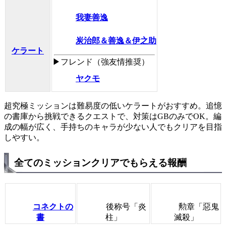
我妻善逸
炭治郎＆善逸＆伊之助
ケラート
▶フレンド（強友情推奨）
ヤクモ
超究極ミッションは難易度の低いケラートがおすすめ。追憶
の書庫から挑戦できるクエストで、対策はGBのみでOK。編
成の幅が広く、手持ちのキャラが少ない人でもクリアを目指
しやすい。
全てのミッションクリアでもらえる報酬
コネクトの
後称号「炎
勲章「惡鬼
書
柱」
滅殺」