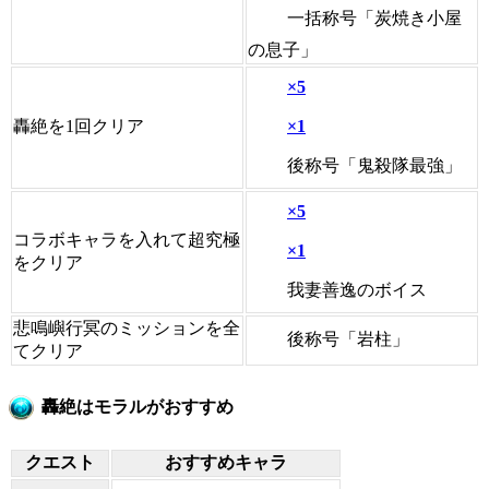
一括称号「炭焼き小屋
の息子」
×5
×1
轟絶を1回クリア
後称号「鬼殺隊最強」
×5
コラボキャラを入れて超究極
×1
をクリア
我妻善逸のボイス
悲鳴嶼行冥のミッションを全
後称号「岩柱」
てクリア
轟絶はモラルがおすすめ
クエスト
おすすめキャラ