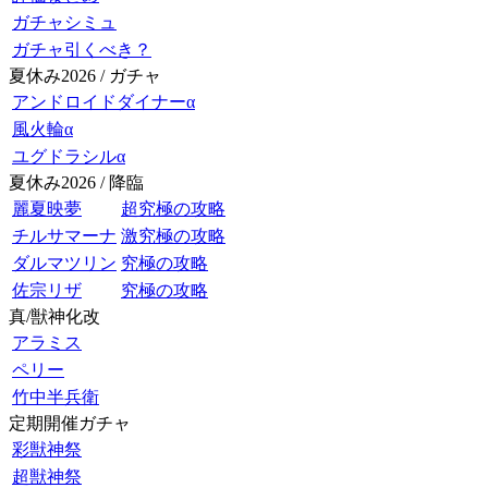
ガチャシミュ
ガチャ引くべき？
夏休み2026 / ガチャ
アンドロイドダイナーα
風火輪α
ユグドラシルα
夏休み2026 / 降臨
麗夏映夢
超究極の攻略
チルサマーナ
激究極の攻略
ダルマツリン
究極の攻略
佐宗リザ
究極の攻略
真/獣神化改
アラミス
ペリー
竹中半兵衛
定期開催ガチャ
彩獣神祭
超獣神祭