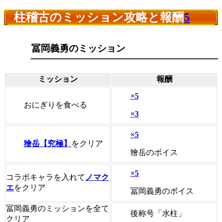
柱稽古のミッション攻略と報酬
5
冨岡義勇のミッション
ミッション
報酬
×5
おにぎりを食べる
×3
×5
獪岳【究極】
をクリア
獪岳のボイス
×5
コラボキャラを入れて
ノマク
エ
をクリア
冨岡義勇のボイス
冨岡義勇のミッションを全て
後称号「水柱」
クリア