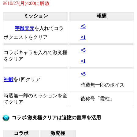
※10/27(月)4:00に解放
ミッション
報酬
×5
宇髄天元
を入れてコラ
×1
ボクエストをクリア
×5
コラボキャラを入れて激究極
をクリア
×1
×5
神殿
を1回クリア
時透無一郎のボイス
時透無一郎のミッションを全
後称号「霞柱」
てクリア
コラボ/激究極クリアは追憶の書庫を活用
コラボ
激究極