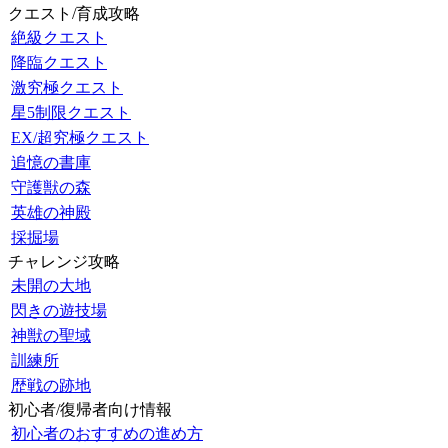
クエスト/育成攻略
絶級クエスト
降臨クエスト
激究極クエスト
星5制限クエスト
EX/超究極クエスト
追憶の書庫
守護獣の森
英雄の神殿
採掘場
チャレンジ攻略
未開の大地
閃きの遊技場
神獣の聖域
訓練所
歴戦の跡地
初心者/復帰者向け情報
初心者のおすすめの進め方