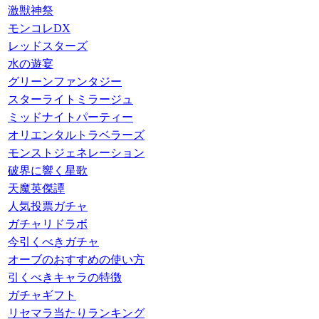
激獣神祭
モンコレDX
レッドスターズ
水の遊宴
グリーンファンタジー
スターライトミラージュ
ミッドナイトパーティー
オリエンタルトラベラーズ
モンストジェネレーション
破界に響く星歌
天魔英傑譚
人気投票ガチャ
ガチャリドラボ
今引くべきガチャ
オーブのおすすめの使い方
引くべきキャラの特徴
ガチャギフト
リセマラ当たりランキング