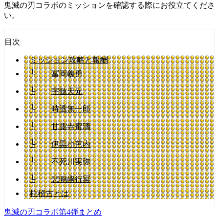
鬼滅の刃コラボのミッションを確認する際にお役立てくださ
い。
目次
ミッション攻略と報酬
└
冨岡義勇
└
宇髄天元
└
時透無一郎
└
甘露寺蜜璃
└
伊黒小芭内
└
不死川実弥
└
悲鳴嶼行冥
柱稽古とは
鬼滅の刃コラボ第4弾まとめ