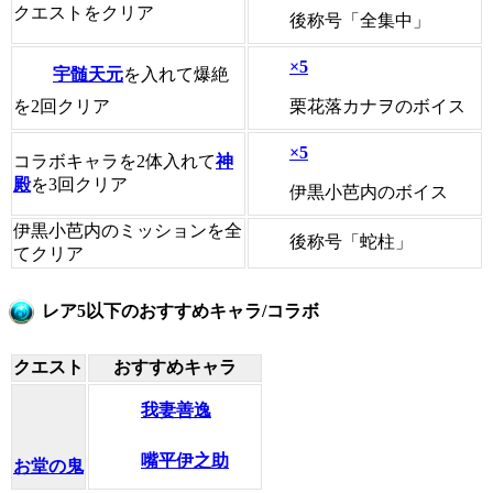
クエストをクリア
後称号「全集中」
×5
宇髄天元
を入れて爆絶
栗花落カナヲのボイス
を2回クリア
×5
コラボキャラを2体入れて
神
殿
を3回クリア
伊黒小芭内のボイス
伊黒小芭内のミッションを全
後称号「蛇柱」
てクリア
レア5以下のおすすめキャラ/コラボ
クエスト
おすすめキャラ
我妻善逸
嘴平伊之助
お堂の鬼