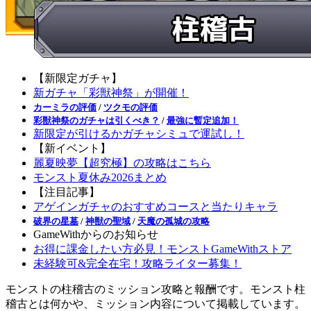
【新限定ガチャ】
新ガチャ「彩獣神祭」が開催！
カーミラの評価
/
ツクモの評価
彩獣神祭のガチャは引くべき？
/
最強に暫定追加！
新限定が引けるかガチャシミュで運試し！
【新イベント】
麗夏映夢【超究極】の攻略はこちら
モンスト夏休み2026まとめ
【注目記事】
アゲインガチャのおすすめコースと当たりキャラ
破界の星墓
/
神獣の聖域
/
天魔の孤城の攻略
GameWithからのお知らせ
お得に課金したい方必見！モンストGameWithストア
未経験可&完全在宅！攻略ライター募集！
モンストの柱稽古のミッション攻略と報酬です。モンスト柱
稽古とは何かや、ミッション内容について掲載しています。