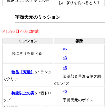
復刻コラボガチャで入手
おにぎりを食べると入手
宇髄天元のミッション
※10/26(日)4:00に解放
ミッション
報酬
×5
おにぎりを食べる
×3
×5
獪岳【究極】
をSランク
炭治郎＆善逸＆伊之助
でクリア
のボイス
×5
特級以上の実
を3個ドロ
宇髄天元のボイス
ップ