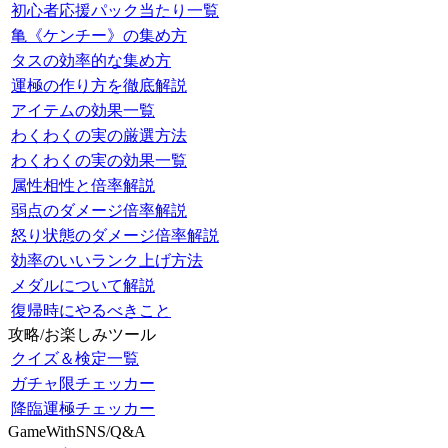
初心者応援パック当たり一覧
亀《ケンチー》の集め方
タスの効率的な集め方
運極の作り方を徹底解説
アイテムの効果一覧
わくわくの実の厳選方法
わくわくの実の効果一覧
属性相性と倍率解説
弱点のダメージ倍率解説
怒り状態のダメージ倍率解説
効率のいいランク上げ方法
メダルについて解説
復帰時にやるべきこと
攻略/お楽しみツール
クイズ＆検定一覧
ガチャ限チェッカー
降臨運極チェッカー
GameWithSNS/Q&A