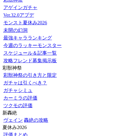
アゲインガチャ
Ver.32.0アプデ
モンスト夏休み2026
未開の幻洞
最強キャラランキング
今週のラッキーモンスター
スケジュール＆記事一覧
攻略フレンド募集掲示板
彩獣神祭
彩獣神祭の引き方と限定
ガチャは引くべき？
ガチャシミュ
カーミラの評価
ツクモの評価
新轟絶
ヴェイン
轟絶の攻略
夏休み2026
評価まとめ