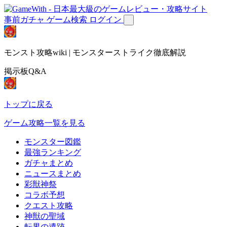
事前ガチャ
ゲーム検索
ログイン
モンスト攻略wiki | モンスターストライク徹底解説
掲示板Q&A
トップに戻る
ゲーム攻略一覧を見る
モンスター図鑑
最強ランキング
ガチャまとめ
ニュースまとめ
彩獣神祭
コラボ予想
クエスト攻略
神獣の聖域
転界の遺跡