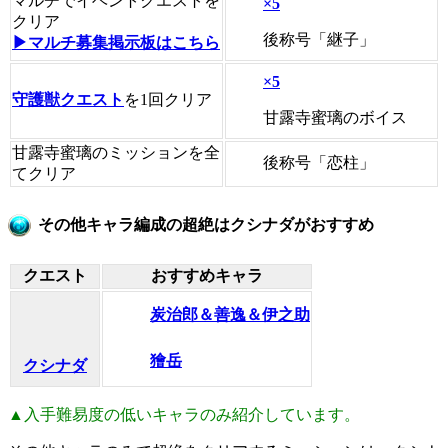
マルチでイベントクエストを
×5
クリア
後称号「継子」
▶マルチ募集掲示板はこちら
×5
守護獣クエスト
を1回クリア
甘露寺蜜璃のボイス
甘露寺蜜璃のミッションを全
後称号「恋柱」
てクリア
その他キャラ編成の超絶はクシナダがおすすめ
クエスト
おすすめキャラ
炭治郎＆善逸＆伊之助
獪岳
クシナダ
▲入手難易度の低いキャラのみ紹介しています。