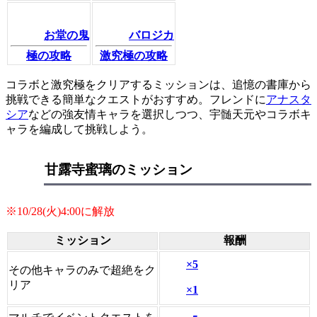
お堂の鬼
バロジカ
極の攻略
激究極の攻略
コラボと激究極をクリアするミッションは、追憶の書庫から
挑戦できる簡単なクエストがおすすめ。フレンドに
アナスタ
シア
などの強友情キャラを選択しつつ、宇髄天元やコラボキ
ャラを編成して挑戦しよう。
甘露寺蜜璃のミッション
※10/28(火)4:00に解放
ミッション
報酬
×5
その他キャラのみで超絶をク
リア
×1