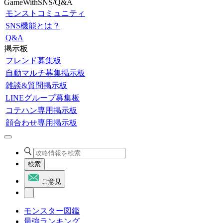
GameWithSNS/Q&A
モンストコミュニティ
SNS機能とは？
Q&A
掲示板
フレンド募集板
自動マルチ募集掲示板
雑談&質問掲示板
LINEグループ募集板
コテハン専用掲示板
顔合わせ専用掲示板
検索
ご意見
モンスター図鑑
最強ランキング