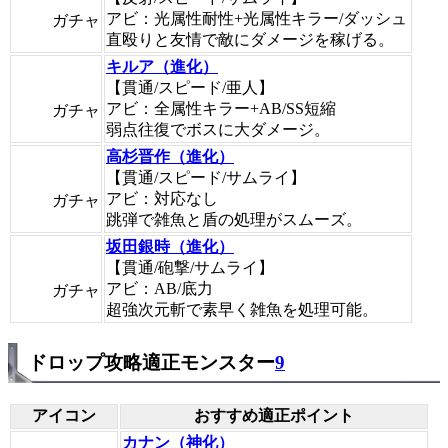
アビ：光属性耐性+光属性キラー/ダッシュ
ガチャ
直殴りと友情で敵にダメージを稼げる。
キルア（進化）
【貫通/スピード/亜人】
アビ：全属性キラー+AB/SS短縮
ガチャ
弱点往復でボスに大ダメージ。
高杉晋作（進化）
【貫通/スピード/サムライ】
アビ：対応なし
ガチャ
跳弾で雑魚と盾の処理がスムーズ。
坂田銀時（進化）
【貫通/砲撃/サムライ】
アビ：AB/底力
ガチャ
超強次元斬で素早く雑魚を処理可能。
ドロップ攻略適正モンスター
9
アイコン
おすすめ適正ポイント
カナン（神化）