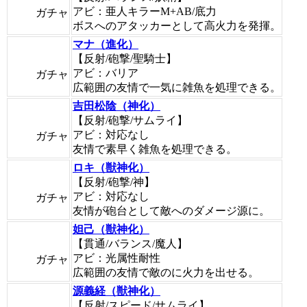
アビ：亜人キラーM+AB/底力
ガチャ
ボスへのアタッカーとして高火力を発揮。
マナ（進化）
【反射/砲撃/聖騎士】
アビ：バリア
ガチャ
広範囲の友情で一気に雑魚を処理できる。
吉田松陰（神化）
【反射/砲撃/サムライ】
アビ：対応なし
ガチャ
友情で素早く雑魚を処理できる。
ロキ（獣神化）
【反射/砲撃/神】
アビ：対応なし
ガチャ
友情が砲台として敵へのダメージ源に。
妲己（獣神化）
【貫通/バランス/魔人】
アビ：光属性耐性
ガチャ
広範囲の友情で敵のに火力を出せる。
源義経（獣神化）
【反射/スピード/サムライ】