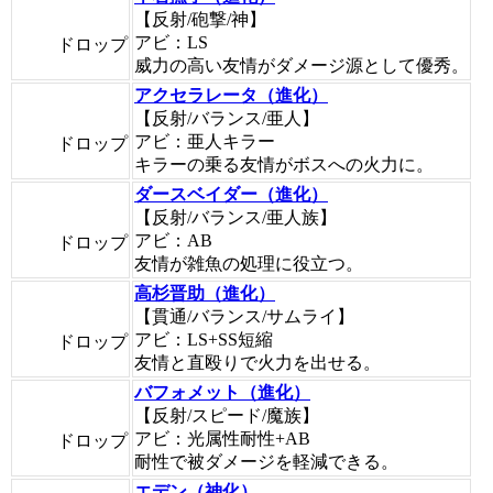
【反射/砲撃/神】
アビ：LS
ドロップ
威力の高い友情がダメージ源として優秀。
アクセラレータ（進化）
【反射/バランス/亜人】
アビ：亜人キラー
ドロップ
キラーの乗る友情がボスへの火力に。
ダースベイダー（進化）
【反射/バランス/亜人族】
アビ：AB
ドロップ
友情が雑魚の処理に役立つ。
高杉晋助（進化）
【貫通/バランス/サムライ】
アビ：LS+SS短縮
ドロップ
友情と直殴りで火力を出せる。
バフォメット（進化）
【反射/スピード/魔族】
アビ：光属性耐性+AB
ドロップ
耐性で被ダメージを軽減できる。
エデン（神化）