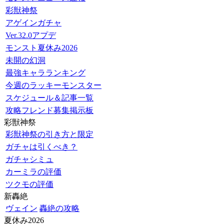
彩獣神祭
アゲインガチャ
Ver.32.0アプデ
モンスト夏休み2026
未開の幻洞
最強キャラランキング
今週のラッキーモンスター
スケジュール＆記事一覧
攻略フレンド募集掲示板
彩獣神祭
彩獣神祭の引き方と限定
ガチャは引くべき？
ガチャシミュ
カーミラの評価
ツクモの評価
新轟絶
ヴェイン
轟絶の攻略
夏休み2026