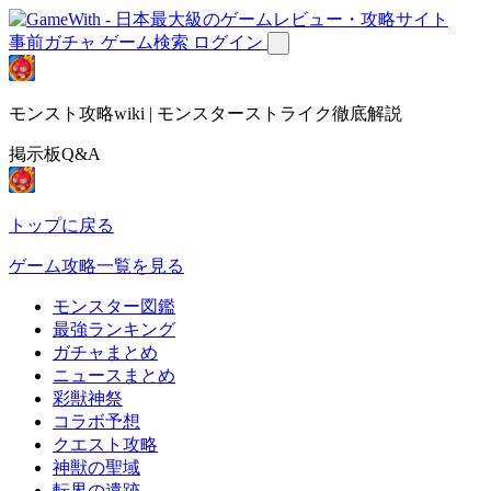
事前ガチャ
ゲーム検索
ログイン
モンスト攻略wiki | モンスターストライク徹底解説
掲示板Q&A
トップに戻る
ゲーム攻略一覧を見る
モンスター図鑑
最強ランキング
ガチャまとめ
ニュースまとめ
彩獣神祭
コラボ予想
クエスト攻略
神獣の聖域
転界の遺跡