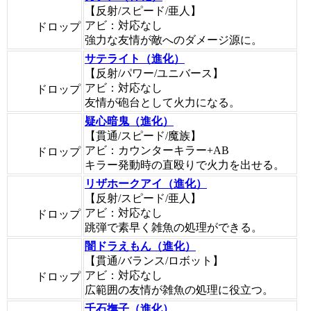
【反射/スピード/亜人】
アビ：対応なし
ドロップ
強力な友情が敵へのダメージ源に。
サテライト（進化）
【反射/パワー/ユニバース】
アビ：対応なし
ドロップ
友情が砲台として火力になる。
疑心暗鬼（進化）
【貫通/スピード/魔族】
アビ：カウンターキラー+AB
ドロップ
キラー発動時の直殴りで火力を出せる。
リザホークアイ（進化）
【反射/スピード/亜人】
アビ：対応なし
ドロップ
跳弾で素早く雑魚の処理ができる。
闇ドラえもん（進化）
【貫通/バランス/ロボット】
アビ：対応なし
ドロップ
広範囲の友情が雑魚の処理に役立つ。
千石撫子（進化）