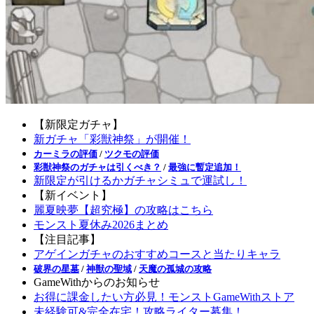
【新限定ガチャ】
新ガチャ「彩獣神祭」が開催！
カーミラの評価
/
ツクモの評価
彩獣神祭のガチャは引くべき？
/
最強に暫定追加！
新限定が引けるかガチャシミュで運試し！
【新イベント】
麗夏映夢【超究極】の攻略はこちら
モンスト夏休み2026まとめ
【注目記事】
アゲインガチャのおすすめコースと当たりキャラ
破界の星墓
/
神獣の聖域
/
天魔の孤城の攻略
GameWithからのお知らせ
お得に課金したい方必見！モンストGameWithストア
未経験可&完全在宅！攻略ライター募集！