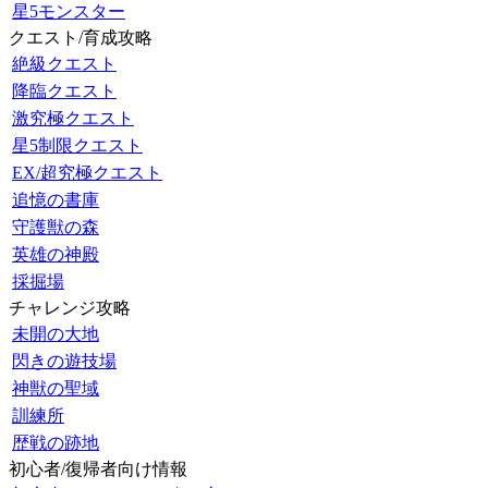
星5モンスター
クエスト/育成攻略
絶級クエスト
降臨クエスト
激究極クエスト
星5制限クエスト
EX/超究極クエスト
追憶の書庫
守護獣の森
英雄の神殿
採掘場
チャレンジ攻略
未開の大地
閃きの遊技場
神獣の聖域
訓練所
歴戦の跡地
初心者/復帰者向け情報