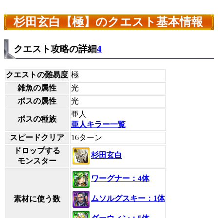
杉田玄白【極】のクエスト基本情報
クエスト攻略の詳細
4
クエストの難易度
極
雑魚の属性
光
ボスの属性
光
亜人
ボスの種族
亜人キラー一覧
スピードクリア
16ターン
ドロップする
杉田玄白
モンスター
ワーグナー：4体
ムソルグスキー：1体
素材に使う数