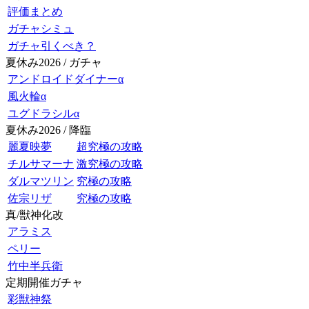
評価まとめ
ガチャシミュ
ガチャ引くべき？
夏休み2026 / ガチャ
アンドロイドダイナーα
風火輪α
ユグドラシルα
夏休み2026 / 降臨
麗夏映夢
超究極の攻略
チルサマーナ
激究極の攻略
ダルマツリン
究極の攻略
佐宗リザ
究極の攻略
真/獣神化改
アラミス
ペリー
竹中半兵衛
定期開催ガチャ
彩獣神祭