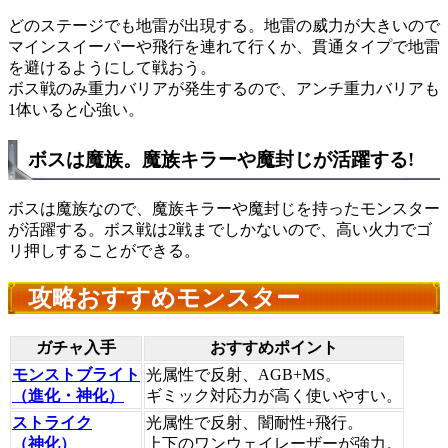
どのステージでも地雷が出現する。地雷の威力が大きいので
マインスイーパーや飛行
を連れて行くか、
貫通タイプ
で地雷
を避けるようにして戦おう。
ボス戦のみ重力バリアが発生するので、
アンチ重力バリアも
1体
いると心強い。
ボスは魔族。魔族キラーや魔封じが活躍する!
ボスは魔族なので、魔族キラーや魔封じを持ったモンスター
が活躍する。
ボス戦は2戦までしかない
ので、高い火力でゴ
リ押しすることができる。
攻略おすすめモンスター
ガチャ入手
おすすめポイント
モンストブライト
光属性で反射、AGB+MS。
（進化・神化）
ギミック対応力が高く使いやすい。
ストライク
光属性で反射、闇耐性+飛行。
（神化）
上下のワンウェイレーザーが強力。