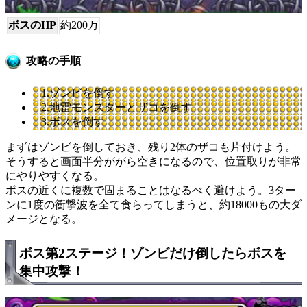
ボスのHP
約200万
攻略の手順
1.ゾンビを倒す
2.地雷モンスターとザコを倒す
3.ボスを倒す
まずはゾンビを倒しておき、残り2体のザコも片付けよう。
そうすると画面半分ががら空きになるので、位置取りが非常
にやりやすくなる。
ボスの近くに複数で固まることはなるべく避けよう。3ター
ンに1度の衝撃波を全て食らってしまうと、約18000もの大ダ
メージとなる。
ボス第2ステージ！ゾンビだけ倒したらボスを
集中攻撃！