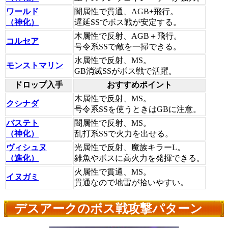
ワールド
闇属性で貫通、AGB+飛行。
（神化）
遅延SSでボス戦が安定する。
木属性で反射、AGB＋飛行。
コルセア
号令系SSで敵を一掃できる。
水属性で反射、MS。
モンストマリン
GB消滅SSがボス戦で活躍。
ドロップ入手
おすすめポイント
木属性で反射、MS。
クシナダ
号令系SSを使うときはGBに注意。
バステト
闇属性で反射、MS。
（神化）
乱打系SSで火力を出せる。
ヴィシュヌ
光属性で反射、魔族キラーL。
（進化）
雑魚やボスに高火力を発揮できる。
火属性で貫通、MS。
イヌガミ
貫通なので地雷が拾いやすい。
デスアークのボス戦攻撃パターン