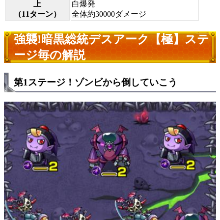
上
白爆発
（11ターン）
全体約30000ダメージ
強襲!暗黒総統デスアーク【極】ステ
ージ毎の解説
第1ステージ！ゾンビから倒していこう