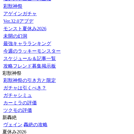
彩獣神祭
アゲインガチャ
Ver.32.0アプデ
モンスト夏休み2026
未開の幻洞
最強キャラランキング
今週のラッキーモンスター
スケジュール＆記事一覧
攻略フレンド募集掲示板
彩獣神祭
彩獣神祭の引き方と限定
ガチャは引くべき？
ガチャシミュ
カーミラの評価
ツクモの評価
新轟絶
ヴェイン
轟絶の攻略
夏休み2026