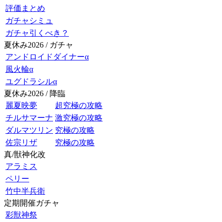
評価まとめ
ガチャシミュ
ガチャ引くべき？
夏休み2026 / ガチャ
アンドロイドダイナーα
風火輪α
ユグドラシルα
夏休み2026 / 降臨
麗夏映夢
超究極の攻略
チルサマーナ
激究極の攻略
ダルマツリン
究極の攻略
佐宗リザ
究極の攻略
真/獣神化改
アラミス
ペリー
竹中半兵衛
定期開催ガチャ
彩獣神祭