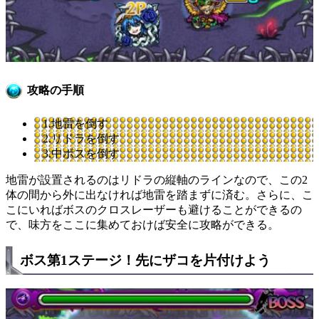
攻略の手順
1.地雷を倒す
2.リドラを倒す
3.中ボスを倒す
地雷が設置されるのはリドラの縦軸のラインなので、この2
体の間から外に出なければ地雷を踏まずに済む。さらに、こ
こにいればボスのクロスレーザーも避けることができるの
で、味方をここに集めておけば安全に攻略ができる。
ボス第1ステージ！先にザコを片付けよう