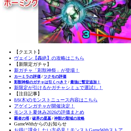
【クエスト】
ヴェイン【轟絶】の攻略はこちら
【新限定ガチャ】
新ガチャ「彩獣神祭」が登場！
カーミラの評価
/
ツクモの評価
彩獣神祭のガチャは引くべき？
/
最強に暫定追加！
新限定が引けるかガチャシミュで運試し！
【注目記事】
8/6(木)のモンストニュース内容はこちら
アゲインガチャが開催決定！
モンスト夏休み2026の評価まとめ
覇者の塔
/
破界の星墓
/
神獣の聖域の攻略
GameWithからのお知らせ
お得に課金したい方必見！モンストGameWithストア