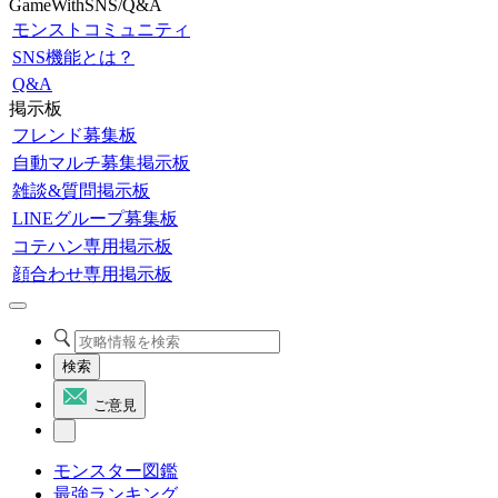
GameWithSNS/Q&A
モンストコミュニティ
SNS機能とは？
Q&A
掲示板
フレンド募集板
自動マルチ募集掲示板
雑談&質問掲示板
LINEグループ募集板
コテハン専用掲示板
顔合わせ専用掲示板
検索
ご意見
モンスター図鑑
最強ランキング