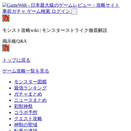
事前ガチャ
ゲーム検索
ログイン
モンスト攻略wiki | モンスターストライク徹底解説
掲示板Q&A
トップに戻る
ゲーム攻略一覧を見る
モンスター図鑑
最強ランキング
ガチャまとめ
ニュースまとめ
彩獣神祭
コラボ予想
クエスト攻略
神獣の聖域
転界の遺跡