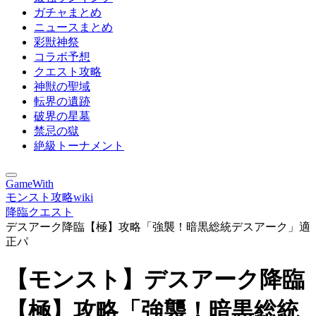
ガチャまとめ
ニュースまとめ
彩獣神祭
コラボ予想
クエスト攻略
神獣の聖域
転界の遺跡
破界の星墓
禁忌の獄
絶級トーナメント
GameWith
モンスト攻略wiki
降臨クエスト
デスアーク降臨【極】攻略「強襲！暗黒総統デスアーク」適
正パ
【モンスト】デスアーク降臨
【極】攻略「強襲！暗黒総統