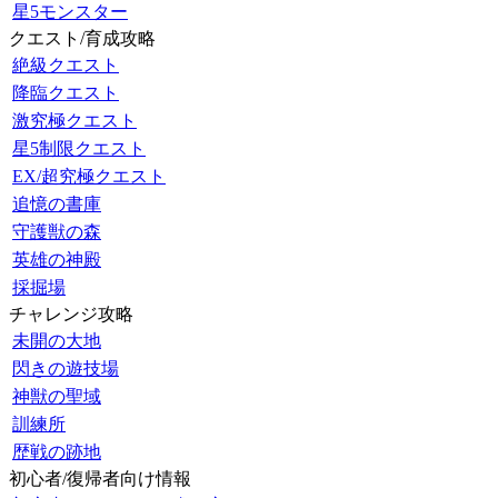
星5モンスター
クエスト/育成攻略
絶級クエスト
降臨クエスト
激究極クエスト
星5制限クエスト
EX/超究極クエスト
追憶の書庫
守護獣の森
英雄の神殿
採掘場
チャレンジ攻略
未開の大地
閃きの遊技場
神獣の聖域
訓練所
歴戦の跡地
初心者/復帰者向け情報