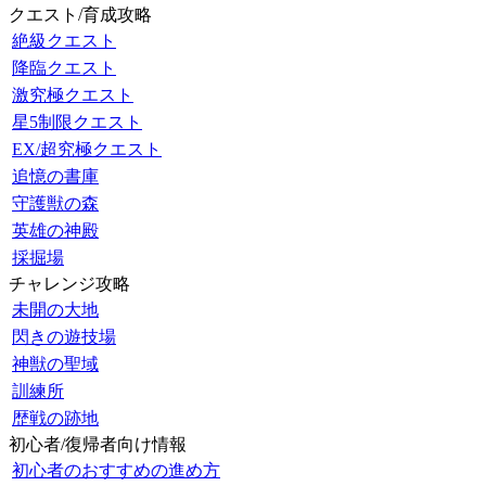
クエスト/育成攻略
絶級クエスト
降臨クエスト
激究極クエスト
星5制限クエスト
EX/超究極クエスト
追憶の書庫
守護獣の森
英雄の神殿
採掘場
チャレンジ攻略
未開の大地
閃きの遊技場
神獣の聖域
訓練所
歴戦の跡地
初心者/復帰者向け情報
初心者のおすすめの進め方