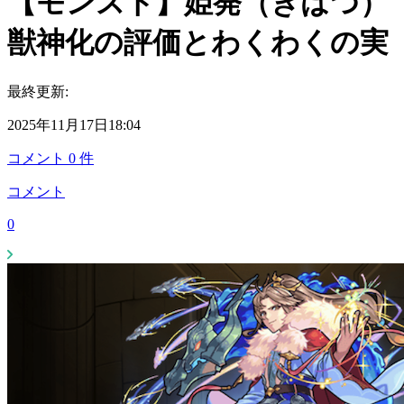
【モンスト】姫発（きはつ）
獣神化の評価とわくわくの実
最終更新:
2025年11月17日18:04
コメント
0
件
コメント
0