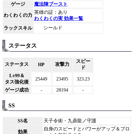
ゲージ
魔法陣ブースト
英雄の証：あり
わくわくの力
わくわくの実 効果一覧
シールド
ラックスキル
ステータス
スピー
ステータス
攻撃力
HP
ド
Lv99＆
25449
23495
323.23
タス強化後
ゲージ成功
-
28194
-
SS
SS名
天子令術・九鼎龍ノ守護
自身のスピードとパワーがアップ＆ブロ
効果