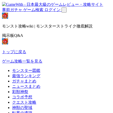
事前ガチャ
ゲーム検索
ログイン
モンスト攻略wiki | モンスターストライク徹底解説
掲示板Q&A
トップに戻る
ゲーム攻略一覧を見る
モンスター図鑑
最強ランキング
ガチャまとめ
ニュースまとめ
彩獣神祭
コラボ予想
クエスト攻略
神獣の聖域
転界の遺跡