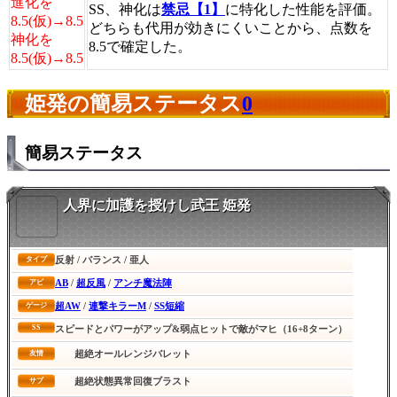
進化を
SS、神化は
禁忌【1】
に特化した性能を評価。
8.5(仮)→8.5
どちらも代用が効きにくいことから、点数を
神化を
8.5で確定した。
8.5(仮)→8.5
姫発の簡易ステータス
0
簡易ステータス
人界に加護を授けし武王 姫発
反射 / バランス / 亜人
タイプ
AB
/
超反風
/
アンチ魔法陣
アビ
超AW
/
連撃キラーM
/
SS短縮
ゲージ
SS
スピードとパワーがアップ&弱点ヒットで敵がマヒ（16+8ターン）
超絶オールレンジバレット
友情
超絶状態異常回復ブラスト
サブ