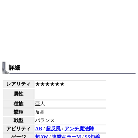
詳細
レアリティ
★★★★★★
属性
種族
亜人
撃種
反射
戦型
バランス
アビリティ
AB
/
超反風
/
アンチ魔法陣
ゲージ
超AW
/
連撃キラーM
/
SS短縮