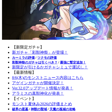
【新限定ガチャ】
新ガチャ「彩獣神祭」が登場！
カーミラの評価
/
ツクモの評価
彩獣神祭のガチャは引くべき？
/
最強に暫定追加！
新限定が引けるかガチャシミュで運試し！
【最新情報】
8/6(木)のモンストニュース内容はこちら
アゲインガチャが開催決定！
Ver.32.0アップデート情報が発表！
アラミスの真獣神化が発表！
【イベント】
モンスト夏休み2026の評価まとめ
破界の星墓
/
神獣の聖域
/
天魔の孤城の攻略