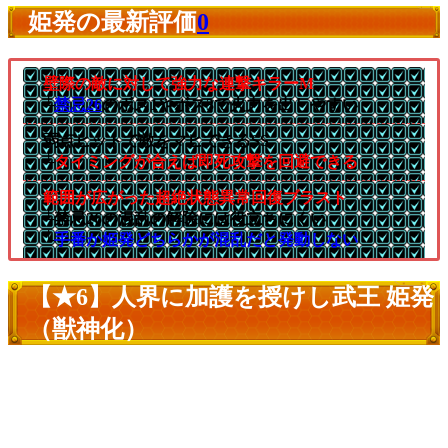
姫発の最新評価
0
壁際の敵に対して強力な連撃キラーM
└
禁忌26
のボス1やボス3で火力を出しやすい
弱点ヒットで敵をマヒできるSS
└
タイミングが合えば即死攻撃を回避できる
範囲が広がった超絶状態異常回復ブラスト
└禁忌26の混乱の解除には役立ちにくい
└
手番か姫発どちらかが混乱だと発動しない
【★6】人界に加護を授けし武王 姫発
（獣神化）