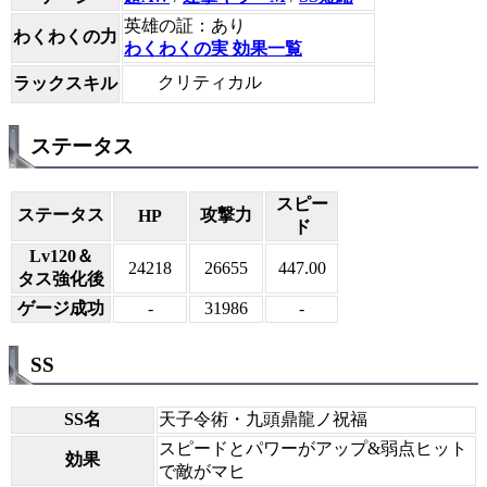
英雄の証：あり
わくわくの力
わくわくの実 効果一覧
クリティカル
ラックスキル
ステータス
スピー
ステータス
攻撃力
HP
ド
Lv120＆
24218
26655
447.00
タス強化後
ゲージ成功
-
31986
-
SS
SS名
天子令術・九頭鼎龍ノ祝福
スピードとパワーがアップ&弱点ヒット
効果
で敵がマヒ