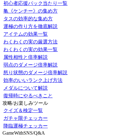
初心者応援パック当たり一覧
亀《ケンチー》の集め方
タスの効率的な集め方
運極の作り方を徹底解説
アイテムの効果一覧
わくわくの実の厳選方法
わくわくの実の効果一覧
属性相性と倍率解説
弱点のダメージ倍率解説
怒り状態のダメージ倍率解説
効率のいいランク上げ方法
メダルについて解説
復帰時にやるべきこと
攻略/お楽しみツール
クイズ＆検定一覧
ガチャ限チェッカー
降臨運極チェッカー
GameWithSNS/Q&A