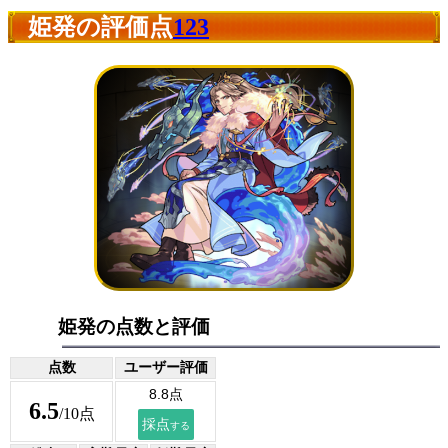
姫発の評価点
123
姫発の点数と評価
点数
ユーザー評価
6.5
/10点