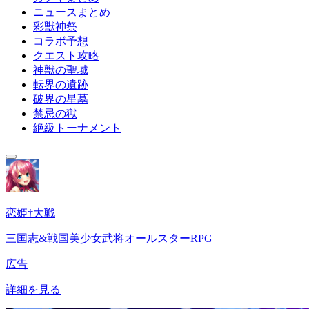
ニュースまとめ
彩獣神祭
コラボ予想
クエスト攻略
神獣の聖域
転界の遺跡
破界の星墓
禁忌の獄
絶級トーナメント
恋姫†大戦
三国志&戦国美少女武将オールスターRPG
広告
詳細を見る