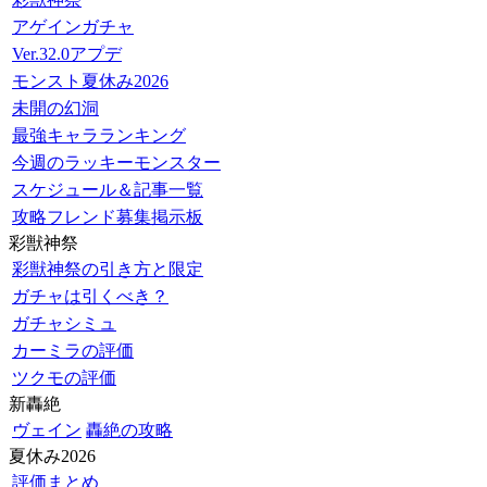
アゲインガチャ
Ver.32.0アプデ
モンスト夏休み2026
未開の幻洞
最強キャラランキング
今週のラッキーモンスター
スケジュール＆記事一覧
攻略フレンド募集掲示板
彩獣神祭
彩獣神祭の引き方と限定
ガチャは引くべき？
ガチャシミュ
カーミラの評価
ツクモの評価
新轟絶
ヴェイン
轟絶の攻略
夏休み2026
評価まとめ