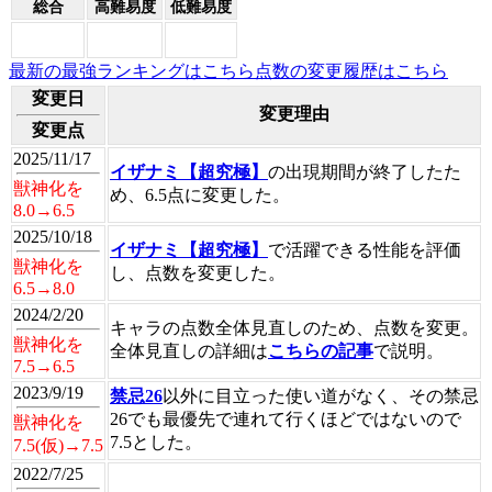
総合
高難易度
低難易度
最新の最強ランキングはこちら
点数の変更履歴はこちら
変更日
変更理由
変更点
2025/11/17
イザナミ【超究極】
の出現期間が終了したた
獣神化を
め、6.5点に変更した。
8.0→6.5
2025/10/18
イザナミ【超究極】
で活躍できる性能を評価
獣神化を
し、点数を変更した。
6.5→8.0
2024/2/20
キャラの点数全体見直しのため、点数を変更。
獣神化を
全体見直しの詳細は
こちらの記事
で説明。
7.5→6.5
2023/9/19
禁忌26
以外に目立った使い道がなく、その禁忌
26でも最優先で連れて行くほどではないので
獣神化を
7.5とした。
7.5(仮)→7.5
2022/7/25