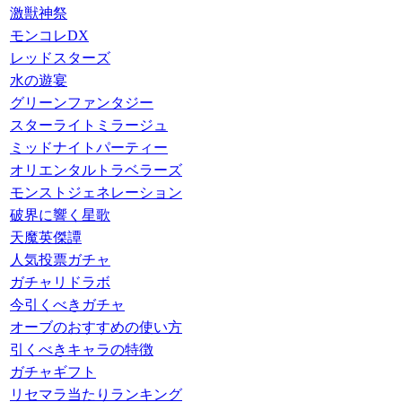
激獣神祭
モンコレDX
レッドスターズ
水の遊宴
グリーンファンタジー
スターライトミラージュ
ミッドナイトパーティー
オリエンタルトラベラーズ
モンストジェネレーション
破界に響く星歌
天魔英傑譚
人気投票ガチャ
ガチャリドラボ
今引くべきガチャ
オーブのおすすめの使い方
引くべきキャラの特徴
ガチャギフト
リセマラ当たりランキング