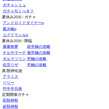
ガチャシミュ
ガチャ引くべき？
夏休み2026 / ガチャ
アンドロイドダイナーα
風火輪α
ユグドラシルα
夏休み2026 / 降臨
麗夏映夢
超究極の攻略
チルサマーナ
激究極の攻略
ダルマツリン
究極の攻略
佐宗リザ
究極の攻略
真/獣神化改
アラミス
ペリー
竹中半兵衛
定期開催ガチャ
彩獣神祭
超獣神祭