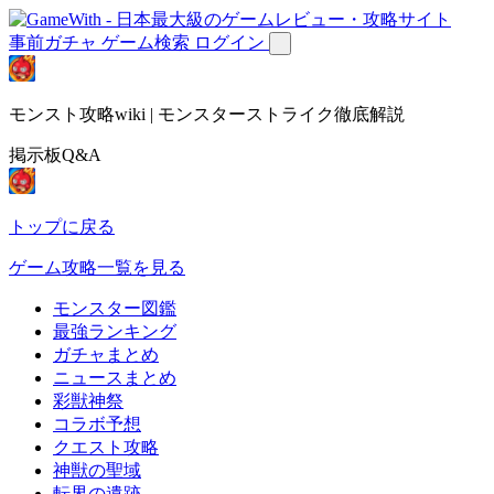
事前ガチャ
ゲーム検索
ログイン
モンスト攻略wiki | モンスターストライク徹底解説
掲示板Q&A
トップに戻る
ゲーム攻略一覧を見る
モンスター図鑑
最強ランキング
ガチャまとめ
ニュースまとめ
彩獣神祭
コラボ予想
クエスト攻略
神獣の聖域
転界の遺跡