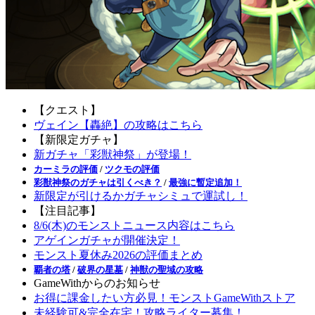
【クエスト】
ヴェイン【轟絶】の攻略はこちら
【新限定ガチャ】
新ガチャ「彩獣神祭」が登場！
カーミラの評価
/
ツクモの評価
彩獣神祭のガチャは引くべき？
/
最強に暫定追加！
新限定が引けるかガチャシミュで運試し！
【注目記事】
8/6(木)のモンストニュース内容はこちら
アゲインガチャが開催決定！
モンスト夏休み2026の評価まとめ
覇者の塔
/
破界の星墓
/
神獣の聖域の攻略
GameWithからのお知らせ
お得に課金したい方必見！モンストGameWithストア
未経験可&完全在宅！攻略ライター募集！