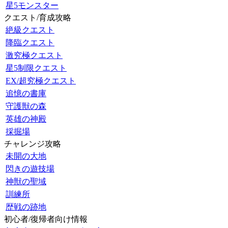
星5モンスター
クエスト/育成攻略
絶級クエスト
降臨クエスト
激究極クエスト
星5制限クエスト
EX/超究極クエスト
追憶の書庫
守護獣の森
英雄の神殿
採掘場
チャレンジ攻略
未開の大地
閃きの遊技場
神獣の聖域
訓練所
歴戦の跡地
初心者/復帰者向け情報