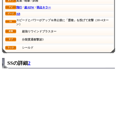
貫通 / 砲撃 / 妖精
タイプ
飛行
/
超ADW
/
弱点キラー
アビ
AB
ゲージ
スピードとパワーがアップ＆停止後に「霊槍」を投げて攻撃（18+4ター
SS
ン）
超強リワインドブラスター
友情
分裂貫通衝撃波3
サブ
シールド
ラック
SSの詳細
2