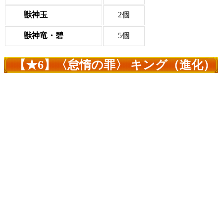
獣神玉
2個
獣神竜・碧
5個
【★6】〈怠惰の罪〉 キング（進化）