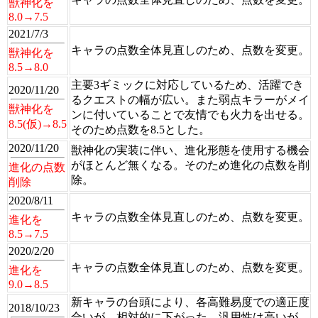
獣神化を
8.0→7.5
2021/7/3
キャラの点数全体見直しのため、点数を変更。
獣神化を
8.5→8.0
主要3ギミックに対応しているため、活躍でき
2020/11/20
るクエストの幅が広い。また弱点キラーがメイ
獣神化を
ンに付いていることで友情でも火力を出せる。
8.5(仮)→8.5
そのため点数を8.5とした。
2020/11/20
獣神化の実装に伴い、進化形態を使用する機会
がほとんど無くなる。そのため進化の点数を削
進化の点数
除。
削除
2020/8/11
キャラの点数全体見直しのため、点数を変更。
進化を
8.5→7.5
2020/2/20
キャラの点数全体見直しのため、点数を変更。
進化を
9.0→8.5
新キャラの台頭により、各高難易度での適正度
2018/10/23
合いが、相対的に下がった。汎用性は高いが、