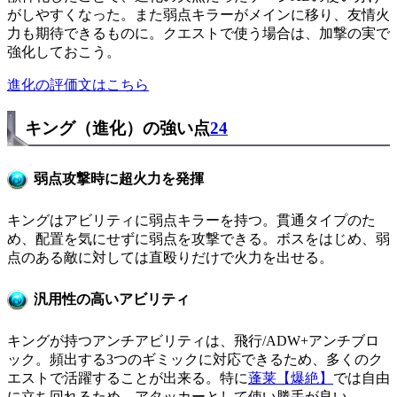
がしやすくなった。また弱点キラーがメインに移り、友情火
力も期待できるものに。クエストで使う場合は、加撃の実で
強化しておこう。
進化の評価文はこちら
キング（進化）の強い点
24
弱点攻撃時に超火力を発揮
キングはアビリティに弱点キラーを持つ。貫通タイプのた
め、配置を気にせずに弱点を攻撃できる。ボスをはじめ、弱
点のある敵に対しては直殴りだけで火力を出せる。
汎用性の高いアビリティ
キングが持つアンチアビリティは、飛行/ADW+アンチブロ
ック。頻出する3つのギミックに対応できるため、多くのク
エストで活躍することが出来る。特に
蓬莱【爆絶】
では自由
に立ち回れるため、アタッカーとして使い勝手が良い。