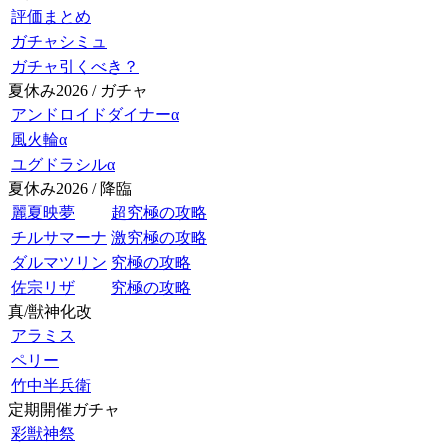
評価まとめ
ガチャシミュ
ガチャ引くべき？
夏休み2026 / ガチャ
アンドロイドダイナーα
風火輪α
ユグドラシルα
夏休み2026 / 降臨
麗夏映夢
超究極の攻略
チルサマーナ
激究極の攻略
ダルマツリン
究極の攻略
佐宗リザ
究極の攻略
真/獣神化改
アラミス
ペリー
竹中半兵衛
定期開催ガチャ
彩獣神祭