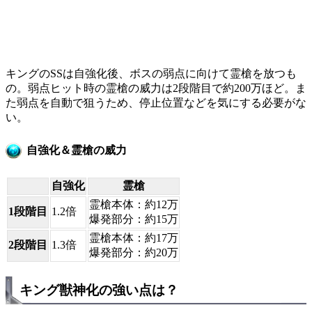
キングのSSは自強化後、ボスの弱点に向けて霊槍を放つも
の。弱点ヒット時の霊槍の威力は2段階目で約200万ほど。ま
た弱点を自動で狙うため、停止位置などを気にする必要がな
い。
自強化＆霊槍の威力
自強化
霊槍
霊槍本体：約12万
1段階目
1.2倍
爆発部分：約15万
霊槍本体：約17万
2段階目
1.3倍
爆発部分：約20万
キング獣神化の強い点は？