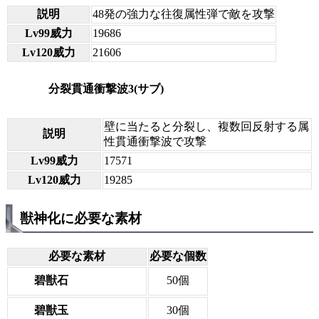
説明
48発の強力な往復属性弾で敵を攻撃
Lv99威力
19686
Lv120威力
21606
分裂貫通衝撃波3(サブ)
壁に当たると分裂し、複数回反射する属
説明
性貫通衝撃波で攻撃
Lv99威力
17571
Lv120威力
19285
獣神化に必要な素材
必要な素材
必要な個数
碧獣石
50個
碧獣玉
30個