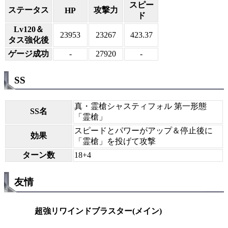
スピー
ステータス
攻撃力
HP
ド
Lv120＆
23953
23267
423.37
タス強化後
ゲージ成功
-
27920
-
SS
真・霊槍シャスティフォル 第一形態
SS名
「霊槍」
スピードとパワーがアップ＆停止後に
効果
「霊槍」を投げて攻撃
ターン数
18+4
友情
超強リワインドブラスター(メイン)