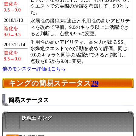
進化を
クエストでの実際の活躍を考慮して、9.0とし
9.5→9.0
た。
2018/1/10
水属性の爆絶3種適正と汎用性の高いアビリテ
ィを改めて評価。9.0のキャラ以上に活躍でき
進化を
ると判断し、点数を9.5に変更。
9.0→9.5
汎用性の高いアビリティ、高火力が出るSS、
2017/11/14
水爆絶クエストでの活動を改めて評価。同じ
進化を
9.0のキャラと同等の活躍ができると判断し、
8.5→9.0
点数を8.5から9.0に変更。
他のモンスター評価はこちら
キングの簡易ステータス
29
簡易ステータス
妖精王 キング