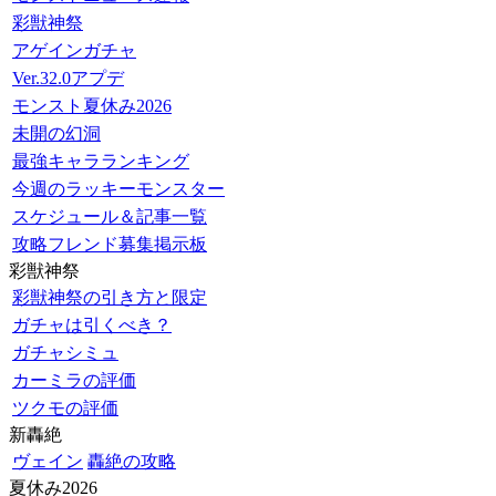
彩獣神祭
アゲインガチャ
Ver.32.0アプデ
モンスト夏休み2026
未開の幻洞
最強キャラランキング
今週のラッキーモンスター
スケジュール＆記事一覧
攻略フレンド募集掲示板
彩獣神祭
彩獣神祭の引き方と限定
ガチャは引くべき？
ガチャシミュ
カーミラの評価
ツクモの評価
新轟絶
ヴェイン
轟絶の攻略
夏休み2026