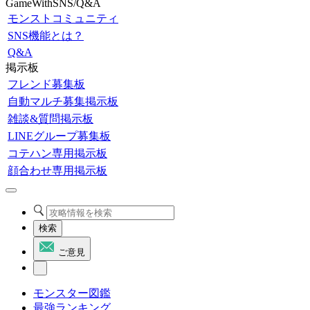
GameWithSNS/Q&A
モンストコミュニティ
SNS機能とは？
Q&A
掲示板
フレンド募集板
自動マルチ募集掲示板
雑談&質問掲示板
LINEグループ募集板
コテハン専用掲示板
顔合わせ専用掲示板
検索
ご意見
モンスター図鑑
最強ランキング