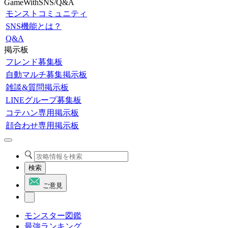
GameWithSNS/Q&A
モンストコミュニティ
SNS機能とは？
Q&A
掲示板
フレンド募集板
自動マルチ募集掲示板
雑談&質問掲示板
LINEグループ募集板
コテハン専用掲示板
顔合わせ専用掲示板
検索
ご意見
モンスター図鑑
最強ランキング