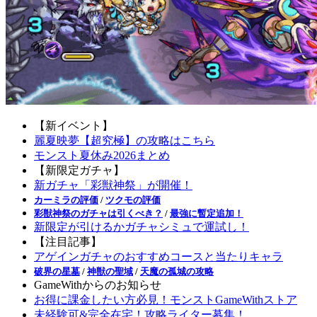
【新イベント】
麗夏映夢【超究極】の攻略はこちら
モンスト夏休み2026まとめ
【新限定ガチャ】
新ガチャ「彩獣神祭」が開催！
カーミラの評価
/
ツクモの評価
彩獣神祭のガチャは引くべき？
/
最強に暫定追加！
新限定が引けるかガチャシミュで運試し！
【注目記事】
アゲインガチャのおすすめコースと当たりキャラ
破界の星墓
/
神獣の聖域
/
天魔の孤城の攻略
GameWithからのお知らせ
お得に課金したい方必見！モンストGameWithストア
未経験可&完全在宅！攻略ライター募集！