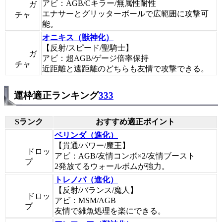
アビ：AGB/Cキラー/無属性耐性
ガ
エナサーとグリッターボールで広範囲に攻撃可
チャ
能。
オニキス（獣神化）
【反射/スピード/聖騎士】
ガ
アビ：超AGB/ゲージ倍率保持
チャ
近距離と遠距離のどちらも友情で攻撃できる。
運枠適正ランキング
333
Sランク
おすすめ適正ポイント
ベリンダ（進化）
【貫通/パワー/魔王】
ドロッ
アビ：AGB/友情コンボ×2/友情ブースト
プ
2発放てるウォールボムが強力。
トレノバ（進化）
【反射/バランス/魔人】
ドロッ
アビ：MSM/AGB
プ
友情で雑魚処理を楽にできる。