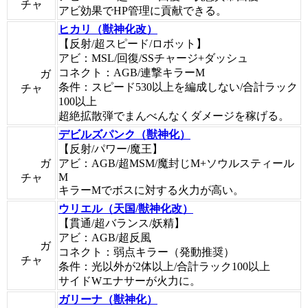
チャ
アビ効果でHP管理に貢献できる。
ヒカリ（獣神化改）
【反射/超スピード/ロボット】
アビ：MSL/回復/SSチャージ+ダッシュ
コネクト：AGB/連撃キラーM
ガ
条件：スピード530以上を編成しない/合計ラック
チャ
100以上
超絶拡散弾でまんべんなくダメージを稼げる。
デビルズパンク（獣神化）
【反射/パワー/魔王】
ガ
アビ：AGB/超MSM/魔封じM+ソウルスティール
M
チャ
キラーMでボスに対する火力が高い。
ウリエル（天国/獣神化改）
【貫通/超バランス/妖精】
アビ：AGB/超反風
ガ
コネクト：弱点キラー（発動推奨）
チャ
条件：光以外が2体以上/合計ラック100以上
サイドWエナサーが火力に。
ガリーナ（獣神化）