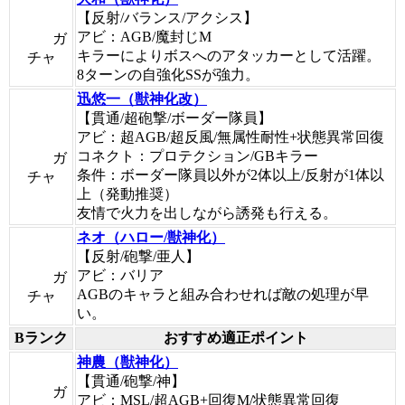
【反射/バランス/アクシス】
アビ：AGB/魔封じM
ガ
キラーによりボスへのアタッカーとして活躍。
チャ
8ターンの自強化SSが強力。
迅悠一（獣神化改）
【貫通/超砲撃/ボーダー隊員】
アビ：超AGB/超反風/無属性耐性+状態異常回復
コネクト：プロテクション/GBキラー
ガ
条件：ボーダー隊員以外が2体以上/反射が1体以
チャ
上（発動推奨）
友情で火力を出しながら誘発も行える。
ネオ（ハロー/獣神化）
【反射/砲撃/亜人】
アビ：バリア
ガ
AGBのキャラと組み合わせれば敵の処理が早
チャ
い。
Bランク
おすすめ適正ポイント
神農（獣神化）
【貫通/砲撃/神】
ガ
アビ：MSL/超AGB+回復M/状態異常回復