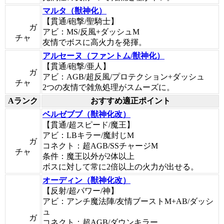
マルタ（獣神化）
【貫通/砲撃/聖騎士】
ガ
アビ：MS/反風+ダッシュM
チャ
友情でボスに高火力を発揮。
アルセーヌ（ファントム/獣神化）
【貫通/砲撃/亜人】
ガ
アビ：AGB/超反風/プロテクション+ダッシュ
チャ
2つの友情で雑魚処理がスムーズに。
Aランク
おすすめ適正ポイント
ベルゼブブ（獣神化改）
【貫通/超スピード/魔王】
アビ：LBキラー/魔封じM
ガ
コネクト：超AGB/SSチャージM
チャ
条件：魔王以外が2体以上
ボスに対して常に2倍以上の火力が出せる。
オーディン（獣神化改）
【反射/超パワー/神】
アビ：アンチ魔法陣/友情ブーストM+AB/ダッシ
ュ
ガ
コネクト：超AGB/ダウンキラー