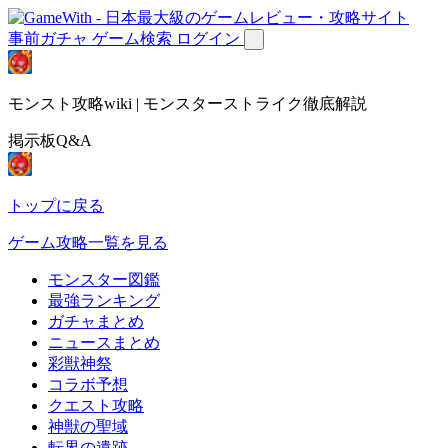
事前ガチャ
ゲーム検索
ログイン
モンスト攻略wiki | モンスターストライク徹底解説
掲示板Q&A
トップに戻る
ゲーム攻略一覧を見る
モンスター図鑑
最強ランキング
ガチャまとめ
ニュースまとめ
彩獣神祭
コラボ予想
クエスト攻略
神獣の聖域
転界の遺跡