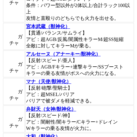
チャ
条件：パワー型以外が2体以上/合計ラック100以
上
友情と直殴りのどちらでも火力を出せる。
宮本武蔵（獣神化）
【貫通/バランス/サムライ】
ガ
アビ：超AGB/反風/闇属性キラーM/超SS短縮
チャ
全敵に対してキラーMが乗る。
アルセーヌ（アナーキー/獣神化）
【反射/スピード/亜人】
ガ
アビ：AGB/Fキラー+連撃キラー/SSブースト
チャ
キラーの乗る友情がボスへの火力になる。
マナ（天使/獣神化）
【反射/砲撃/聖騎士】
ガ
アビ：超MSEL/バリア
チャ
バリアで被ダメを軽減できる。
弁財天（女神/獣神化）
【反射/スピード/神】
ガ
アビ：闇耐性/闇キラー/Cキラー+ドレイン
チャ
Wキラーの乗る友情が火力に。
大和（獣神化）