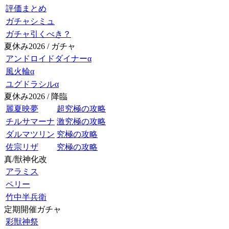
評価まとめ
ガチャシミュ
ガチャ引くべき？
夏休み2026 / ガチャ
アンドロイドダイナーα
風火輪α
ユグドラシルα
夏休み2026 / 降臨
麗夏映夢
超究極の攻略
チルサマーナ
激究極の攻略
ダルマツリン
究極の攻略
佐宗リザ
究極の攻略
真/獣神化改
アラミス
ペリー
竹中半兵衛
定期開催ガチャ
彩獣神祭