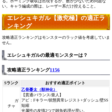
る。ホーミング吸収は出現するが、数が少ないため問題な
い。キャラ編成の際は、レーザー系だけ控えること。
エレシュキガル【激究極】の適正ラ
ンキング
攻略適正ランキングはモンスターのラック値を考慮していま
せん。
エレシュキガルの最適モンスターは？
攻略適正ランキング
1156
Sランク
おすすめ適正ポイント
乙骨憂太（獣神化）
【貫通/バランス/亜人】
アビ：Fキラー/状態異常レジスト+ダッシュ/壁SS
ガ
短縮
チャ
光属性の友情2つで雑魚処理が早い。