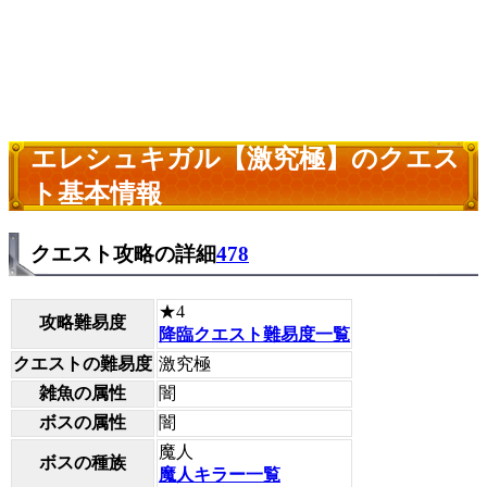
エレシュキガル【激究極】のクエス
ト基本情報
クエスト攻略の詳細
478
★4
攻略難易度
降臨クエスト難易度一覧
クエストの難易度
激究極
雑魚の属性
闇
ボスの属性
闇
魔人
ボスの種族
魔人キラー一覧