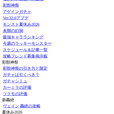
彩獣神祭
アゲインガチャ
Ver.32.0アプデ
モンスト夏休み2026
未開の幻洞
最強キャラランキング
今週のラッキーモンスター
スケジュール＆記事一覧
攻略フレンド募集掲示板
彩獣神祭
彩獣神祭の引き方と限定
ガチャは引くべき？
ガチャシミュ
カーミラの評価
ツクモの評価
新轟絶
ヴェイン
轟絶の攻略
夏休み2026