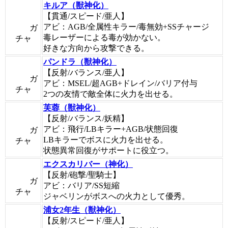
キルア（獣神化）
【貫通/スピード/亜人】
アビ：AGB/全属性キラー/毒無効+SSチャージ
ガ
毒レーザーによる毒が効かない。
チャ
好きな方向から攻撃できる。
パンドラ（獣神化）
【反射/バランス/亜人】
ガ
アビ：MSEL/超AGB+ドレイン/バリア付与
チャ
2つの友情で敵全体に火力を出せる。
芙蓉（獣神化）
【反射/バランス/妖精】
アビ：飛行/LBキラー+AGB/状態回復
ガ
LBキラーでボスに火力を出せる。
チャ
状態異常回復がサポートに役立つ。
エクスカリバー（神化）
【反射/砲撃/聖騎士】
ガ
アビ：バリア/SS短縮
チャ
ジャベリンがボスへの火力として優秀。
浦女2年生（獣神化）
【反射/スピード/亜人】