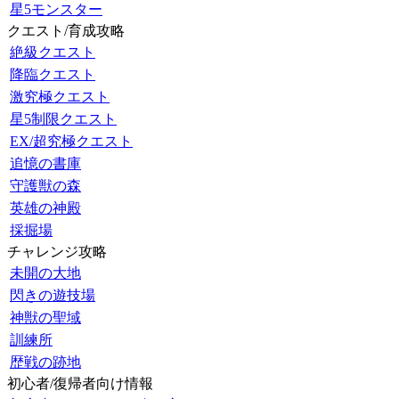
星5モンスター
クエスト/育成攻略
絶級クエスト
降臨クエスト
激究極クエスト
星5制限クエスト
EX/超究極クエスト
追憶の書庫
守護獣の森
英雄の神殿
採掘場
チャレンジ攻略
未開の大地
閃きの遊技場
神獣の聖域
訓練所
歴戦の跡地
初心者/復帰者向け情報