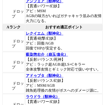
アンフェア（獣神化）
【貫通/パワー/幻妖】
アビ：MSM
ドロッ
AGBの味方がいればガチャキャラ並みの友情
プ
火力になる。
Aランク
おすすめ適正ポイント
レクイエム（獣神化）
【貫通/砲撃/幻妖】
ドロッ
アビ：回復/AGB
プ
回復でHPが安定する。
藍染惣右介（崩玉/進化）
【反射/バランス/死神】
ドロッ
アビ：ラック超AGB/超LS+Cキラー
プ
全体攻撃友情とギミック対応で扱いやすい。
アドゥブタ（獣神化）
【反射/バランス/幻妖】
ドロッ
アビ：MSM/AGB
プ
雑魚処理後の友情がボスへのダメージ源に。
ラウドラ（獣神化）
【貫通/パワー/幻妖】
ドロッ