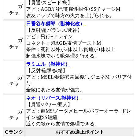
【貫通/スピード/鳥】
ガ
アビ：AGB/飛行/闇属性耐性+SSチャージM
チャ
攻友アップで味方の火力を上げられる。
日番谷冬獅郎（獣神化改）
【反射/超バランス/死神】
アビ：飛行+ドレイン
ガ
コネクト：超AGB/友情ブーストM
チャ
条件：死神以外が2体以上/貫通が1体以上
超強氷塊でホミ吸処理を行える。
ラミエル（獣神化）
【反射/砲撃/妖精】
アビ：MSEL/状態異常回復/リジェネM+バリア付
ガ
与
チャ
全敵にあたる友情が強力。
ネオ（リバース/獣神化）
【貫通/パワー/亜人】
アビ：超MS/ノーダメヒール/パワーオーラ+ドレ
ガ
イン/壁SS短縮
チャ
近くの敵から友情で処理できる。
Cランク
おすすめ適正ポイント