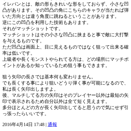
イレバンとは、敵の形もきれいな形をしておらず、小さな凹
凸があります。その凹凸の角にこちらのキャラが当たれば弾
いた方向とは違う角度に跳ねるということがあります。
逆にこの凹凸を利用した技術もあります。
それがマッチショットです。
マッチショットはその小さな凹凸に挟まると事で敵に大打撃
を与えるものです。
ただ凹凸は画面上、目に見えるものではなく狙って出来る確
率は低いです。
上級者や長くモンストやられてる方は、どの場所にマッチポ
イントがあるか知っているため狙う事もできます。
狙う矢印の長さでは基本何も変わりません。
でも長くする事により狙いどうり弾く事が可能になるので、
私は長く矢印出しますよ。
後、マルチしてる方の矢印はそのプレイヤー以外は最短の矢
印で表示されるため自分以外は全て短く見えます。
多分ほとんどの方が長く矢印出してると思うので気にせず引
っ張ったらいいです。
2016年4月14日 17:48 |
通報