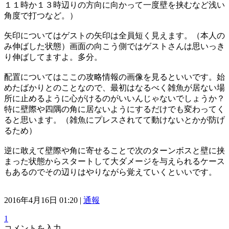
１１時か１３時辺りの方向に向かって一度壁を挟むなど浅い
角度で打つなど。）
矢印についてはゲストの矢印は全員短く見えます。（本人の
み伸ばした状態）画面の向こう側ではゲストさんは思いっき
り伸ばしてますよ。多分。
配置についてはここの攻略情報の画像を見るといいです。始
めたばかりとのことなので、最初はなるべく雑魚が居ない場
所に止めるように心がけるのがいいんじゃないでしょうか？
特に壁際や四隅の角に居ないようにするだけでも変わってく
ると思います。（雑魚にプレスされてて動けないとかが防げ
るため）
逆に敢えて壁際や角に寄せることで次のターンボスと壁に挟
まった状態からスタートして大ダメージを与えられるケース
もあるのでその辺りはやりながら覚えていくといいです。
2016年4月16日 01:20 |
通報
1
コメントを入力