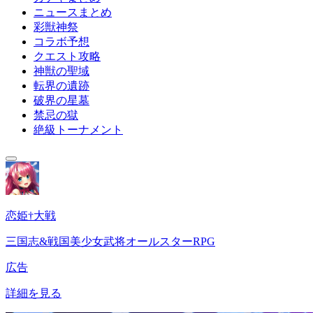
ニュースまとめ
彩獣神祭
コラボ予想
クエスト攻略
神獣の聖域
転界の遺跡
破界の星墓
禁忌の獄
絶級トーナメント
恋姫†大戦
三国志&戦国美少女武将オールスターRPG
広告
詳細を見る