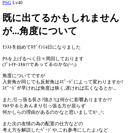
PSG
Lv40
既に出てるかもしれません
が...角度について
ﾓﾝｽﾄを始めてﾛｸﾞｲﾝ14日になりました
PSを上げるべく日々周回しております
(ﾌﾟﾚｲﾔｰｽｷﾙ??であってるのかな(^^;)
角度についてですが
入射角が同じでも反射角はｽﾋﾟｰﾄﾞによって変わりますか?
ｽﾋﾟｰﾄﾞが早ければ角度は狭く,遅ければ広くなるとか...
また,引っ張る長さ?強さ?は何かに影響ありますか??
ﾏﾙﾁやるとあんまり引っ張る方が居らず
何かしらの理由があるのかなと思いましてf(^_^;
また次の友情の為の配置の仕方などの
考え方を解説したﾍﾟｰｼﾞや,これ参考にしたよ♪など