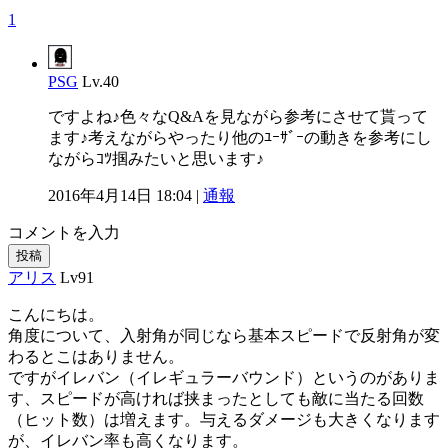
1
PSG
Lv.40
ですよね♪色々なQ&Aを見ながら参考にさせて貰って
ます♪考えながらやったり他のﾕｰｻﾞｰの動きを参考にし
ながらｺﾂ掴みたいと思います♪
2016年4月14日 18:04 |
通報
コメントを入力
投稿
アリス
Lv91
こんにちは。
角度について、入射角が同じなら基本スピードで反射角が変
わるとこはありません。
ですがイレバン（イレギュラーバウンド）というのがありま
す、スピードが高ければ挟まったとしても敵に当たる回数
（ヒット数）は増えます。与えるダメージも大きくなります
が、イレバン率も高くなります。