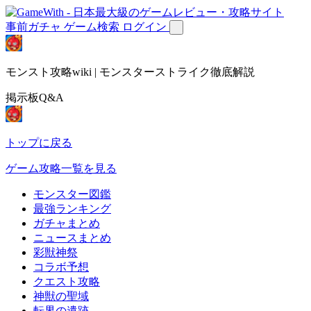
事前ガチャ
ゲーム検索
ログイン
モンスト攻略wiki | モンスターストライク徹底解説
掲示板Q&A
トップに戻る
ゲーム攻略一覧を見る
モンスター図鑑
最強ランキング
ガチャまとめ
ニュースまとめ
彩獣神祭
コラボ予想
クエスト攻略
神獣の聖域
転界の遺跡