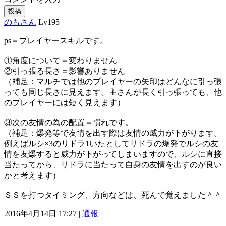
投稿
のもさん
Lv195
ps＝プレイヤースキルです。
①角度について＝変わりません
②引っ張る長さ＝影響ありません
（補足：マルチでは他のプレイヤーの矢印はどんなに引っ張
っても同じ長さに見えます。主さんが長く引っ張っても、他
のプレイヤーには短く見えます）
③次の友情の為の配置＝慣れです。
（補足：爆発等で友情を出す際は友情の威力が下がります。
例えばルシ×3のリドラ1いたとしてリドラの爆発でルシの友
情を友爆すると威力が下がってしまいますので、ルシに直接
当たってから、リドラに当たって自身の友情を出すのが良い
かと考えます）
ＳＳを打つタイミング、方向などは、死んで覚えました＾＾
2016年4月14日 17:27 |
通報