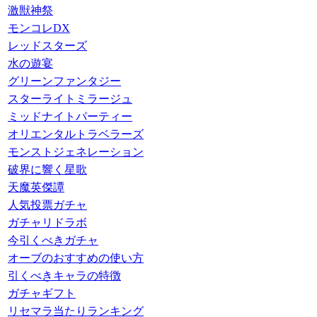
激獣神祭
モンコレDX
レッドスターズ
水の遊宴
グリーンファンタジー
スターライトミラージュ
ミッドナイトパーティー
オリエンタルトラベラーズ
モンストジェネレーション
破界に響く星歌
天魔英傑譚
人気投票ガチャ
ガチャリドラボ
今引くべきガチャ
オーブのおすすめの使い方
引くべきキャラの特徴
ガチャギフト
リセマラ当たりランキング