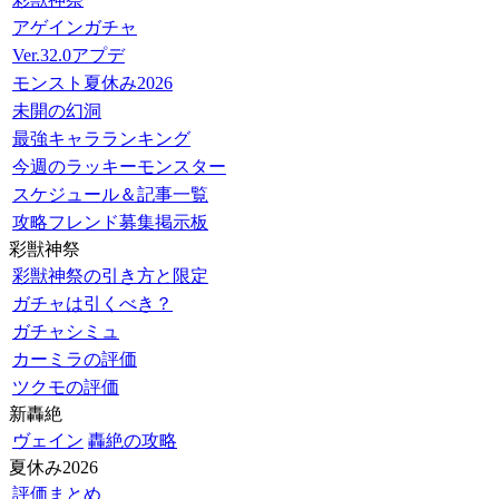
アゲインガチャ
Ver.32.0アプデ
モンスト夏休み2026
未開の幻洞
最強キャラランキング
今週のラッキーモンスター
スケジュール＆記事一覧
攻略フレンド募集掲示板
彩獣神祭
彩獣神祭の引き方と限定
ガチャは引くべき？
ガチャシミュ
カーミラの評価
ツクモの評価
新轟絶
ヴェイン
轟絶の攻略
夏休み2026
評価まとめ