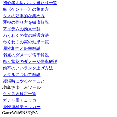
初心者応援パック当たり一覧
亀《ケンチー》の集め方
タスの効率的な集め方
運極の作り方を徹底解説
アイテムの効果一覧
わくわくの実の厳選方法
わくわくの実の効果一覧
属性相性と倍率解説
弱点のダメージ倍率解説
怒り状態のダメージ倍率解説
効率のいいランク上げ方法
メダルについて解説
復帰時にやるべきこと
攻略/お楽しみツール
クイズ＆検定一覧
ガチャ限チェッカー
降臨運極チェッカー
GameWithSNS/Q&A