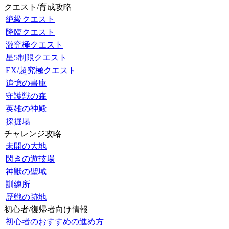
クエスト/育成攻略
絶級クエスト
降臨クエスト
激究極クエスト
星5制限クエスト
EX/超究極クエスト
追憶の書庫
守護獣の森
英雄の神殿
採掘場
チャレンジ攻略
未開の大地
閃きの遊技場
神獣の聖域
訓練所
歴戦の跡地
初心者/復帰者向け情報
初心者のおすすめの進め方