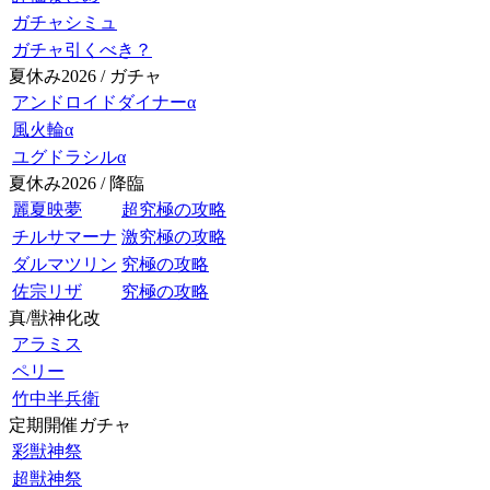
ガチャシミュ
ガチャ引くべき？
夏休み2026 / ガチャ
アンドロイドダイナーα
風火輪α
ユグドラシルα
夏休み2026 / 降臨
麗夏映夢
超究極の攻略
チルサマーナ
激究極の攻略
ダルマツリン
究極の攻略
佐宗リザ
究極の攻略
真/獣神化改
アラミス
ペリー
竹中半兵衛
定期開催ガチャ
彩獣神祭
超獣神祭