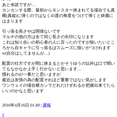
あと余談ですが…
カンカンする際、最初からモンスター挟まれてる場合でも真
横(真縦)に弾くのではなく45度の角度をつけて弾くと綺麗に
はまります
引っ張る長さやは関係ないです
マルチの他の方は全て同じ長さの矢印になります
これは知り合いの初心者の人に言ったのですが狙いたいとこ
ろから自キャラに引っ張るばスムーズに狙いがつけれます
w(自分はしてませんが…)
配置の仕方ですが間に挟まるとかそうゆうの以外は口で聞い
てもなかなか上手く行かないと思います…
慣れるのが一番だと思いますが
最近は友情の為の配置それほど重要ではない気がします
ワンウェイの場合横カンでどれだけずれるか把握出来てたら
いいのかなと思います
2016年4月16日 01:49 |
通報
1