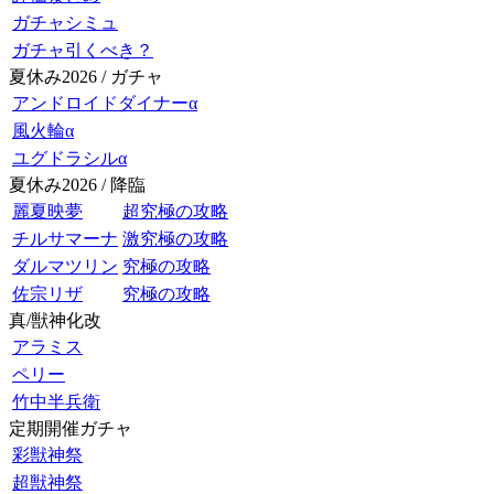
ガチャシミュ
ガチャ引くべき？
夏休み2026 / ガチャ
アンドロイドダイナーα
風火輪α
ユグドラシルα
夏休み2026 / 降臨
麗夏映夢
超究極の攻略
チルサマーナ
激究極の攻略
ダルマツリン
究極の攻略
佐宗リザ
究極の攻略
真/獣神化改
アラミス
ペリー
竹中半兵衛
定期開催ガチャ
彩獣神祭
超獣神祭