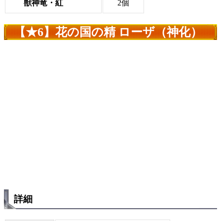
獣神竜・紅
2個
【★6】花の国の精 ローザ（神化）
詳細