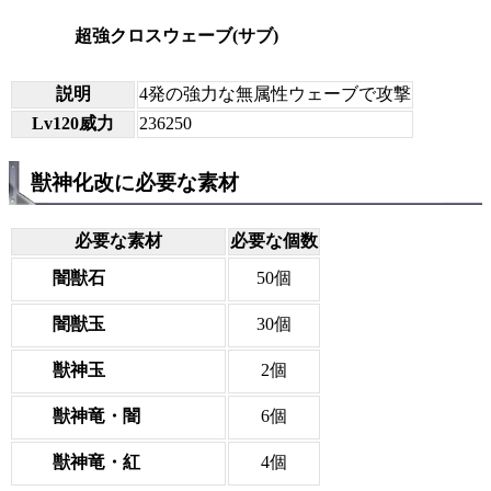
超強クロスウェーブ(サブ)
説明
4発の強力な無属性ウェーブで攻撃
Lv120威力
236250
獣神化改に必要な素材
必要な素材
必要な個数
闇獣石
50個
闇獣玉
30個
獣神玉
2個
獣神竜・闇
6個
獣神竜・紅
4個