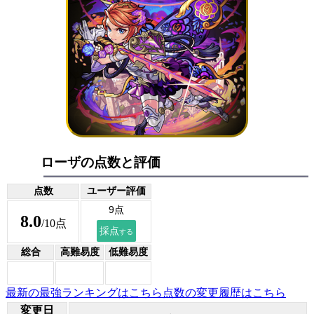
ローザの点数と評価
点数
ユーザー評価
8.0
/10点
総合
高難易度
低難易度
最新の最強ランキングはこちら
点数の変更履歴はこちら
変更日