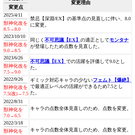
変更理由
変更点
2025/4/11
禁忌【深淵/EX】の基準点の見直しに伴い、8.0
獣神化改を
に変更。
8.5→8.0
2023/10/10
同じく
不可思議【EX】
の適正として
モンタナ
獣神化改を
が登場したため点数を見直した。
9.0→8.5
2023/6/26
不可思議【EX】
での活躍を評価して9.0とし
獣神化改を
た。
7.5→9.0
2022/9/26
ギミック対応キャラの少ない
フェムト【爆絶】
で最適正レベルの活躍ができるため7.5とし
獣神化改を
た。
7.5(改)→7.5
2022/8/31
キャラの点数全体見直しのため、点数を変更。
獣神化を
7.0→6.5
2022/3/18
キャラの点数全体見直しのため、点数を変更。
獣神化を