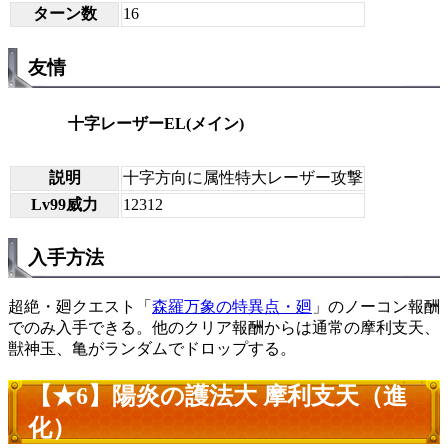
ターン数
16
友情
十字レーザーEL(メイン)
説明
十字方向に属性特大レーザー攻撃
Lv99威力
12312
入手方法
超絶・廻クエスト「
森羅万象の特異点・廻
」のノーコン報酬
でのみ入手できる。他のクリア報酬からは通常の摩利支天、
獣神玉、亀がランダムでドロップする。
【★6】陽炎の護法大 摩利支天（進
化）