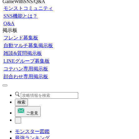
GameWithSNS/Q&A
モンストコミュニティ
SNS機能とは？
Q&A
掲示板
フレンド募集板
自動マルチ募集掲示板
雑談&質問掲示板
LINEグループ募集板
コテハン専用掲示板
顔合わせ専用掲示板
検索
ご意見
モンスター図鑑
最強ランキング