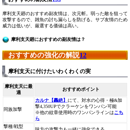
摩利支天廻のおすすめ副友情は、次元斬。弱った敵を狙って
攻撃するので、雑魚の討ち漏らしを防げる。サブ友情のため
威力は低いが、厳選する価値は高い。
摩利支天廻におすすめの副友情は？
おすすめの強化の解説
12
摩利支天に付けたいわくわくの実
摩利支天に最
おすすめポイント
適
カルナ【轟絶】
にて、対水の心得・極&加
撃4,350UPでクラーケンをワンパン可能
同族加撃
※他の紋章使用時のワンパンラインは
こち
ら
撃種/戦型
味方の攻撃力も一緒に強化できる