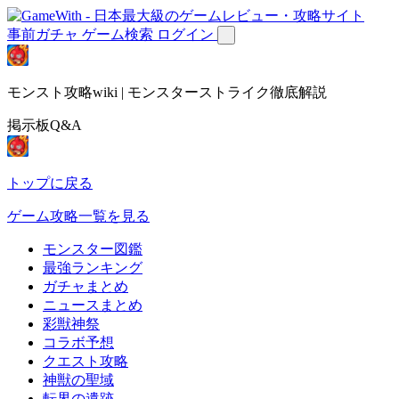
事前ガチャ
ゲーム検索
ログイン
モンスト攻略wiki | モンスターストライク徹底解説
掲示板Q&A
トップに戻る
ゲーム攻略一覧を見る
モンスター図鑑
最強ランキング
ガチャまとめ
ニュースまとめ
彩獣神祭
コラボ予想
クエスト攻略
神獣の聖域
転界の遺跡