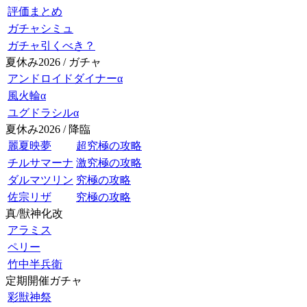
評価まとめ
ガチャシミュ
ガチャ引くべき？
夏休み2026 / ガチャ
アンドロイドダイナーα
風火輪α
ユグドラシルα
夏休み2026 / 降臨
麗夏映夢
超究極の攻略
チルサマーナ
激究極の攻略
ダルマツリン
究極の攻略
佐宗リザ
究極の攻略
真/獣神化改
アラミス
ペリー
竹中半兵衛
定期開催ガチャ
彩獣神祭