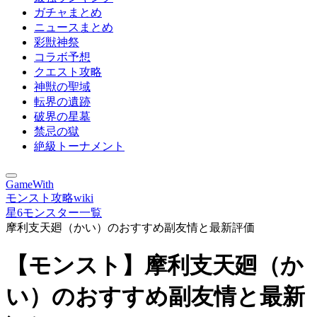
ガチャまとめ
ニュースまとめ
彩獣神祭
コラボ予想
クエスト攻略
神獣の聖域
転界の遺跡
破界の星墓
禁忌の獄
絶級トーナメント
GameWith
モンスト攻略wiki
星6モンスター一覧
摩利支天廻（かい）のおすすめ副友情と最新評価
【モンスト】摩利支天廻（か
い）のおすすめ副友情と最新