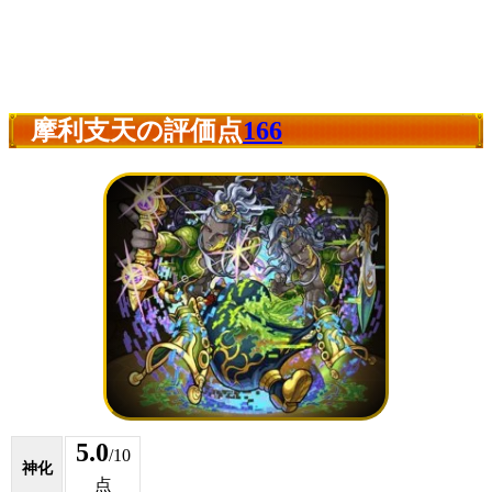
摩利支天の評価点
166
5.0
/10
神化
点