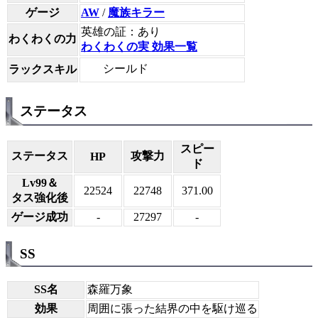
ゲージ
AW
/
魔族キラー
英雄の証：あり
わくわくの力
わくわくの実 効果一覧
シールド
ラックスキル
ステータス
スピー
ステータス
攻撃力
HP
ド
Lv99＆
22524
22748
371.00
タス強化後
ゲージ成功
-
27297
-
SS
SS名
森羅万象
効果
周囲に張った結界の中を駆け巡る