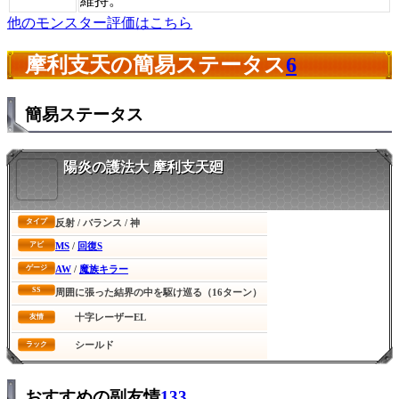
維持。
他のモンスター評価はこちら
摩利支天の簡易ステータス
6
簡易ステータス
陽炎の護法大 摩利支天廻
反射 / バランス / 神
タイプ
MS
/
回復S
アビ
AW
/
魔族キラー
ゲージ
SS
周囲に張った結界の中を駆け巡る（16ターン）
十字レーザーEL
友情
シールド
ラック
おすすめの副友情
133