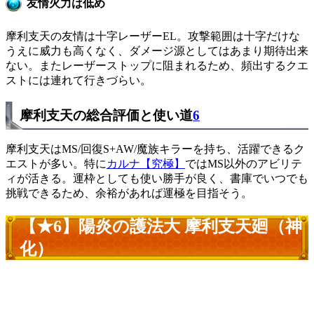
友情火力は低め
摩利支天の友情は十字レーザーEL。攻撃範囲は十字だけな
うえに威力も高くなく、ダメージ源としてはあまり期待出来
ない。またレーザーストップに阻まれるため、頻出するクエ
ストには連れて行きづらい。
摩利支天の総合評価と使い道
6
摩利支天はMS/回復S+AW/魔族キラーを持ち、活躍できるク
エストが多い。特に
カルナ【究極】
ではMS以外のアビリテ
ィが活きる。運枠としても使い勝手が良く、書庫でいつでも
挑戦できるため、余裕があれば運極を目指そう。
【★6】陽炎の護法大 摩利支天廻（神
化）