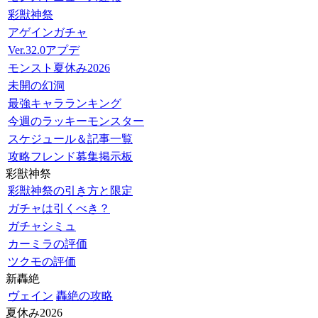
彩獣神祭
アゲインガチャ
Ver.32.0アプデ
モンスト夏休み2026
未開の幻洞
最強キャラランキング
今週のラッキーモンスター
スケジュール＆記事一覧
攻略フレンド募集掲示板
彩獣神祭
彩獣神祭の引き方と限定
ガチャは引くべき？
ガチャシミュ
カーミラの評価
ツクモの評価
新轟絶
ヴェイン
轟絶の攻略
夏休み2026