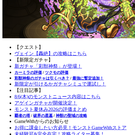
【クエスト】
ヴェイン【轟絶】の攻略はこちら
【新限定ガチャ】
新ガチャ「彩獣神祭」が登場！
カーミラの評価
/
ツクモの評価
彩獣神祭のガチャは引くべき？
/
最強に暫定追加！
新限定が引けるかガチャシミュで運試し！
【注目記事】
8/6(木)のモンストニュース内容はこちら
アゲインガチャが開催決定！
モンスト夏休み2026の評価まとめ
覇者の塔
/
破界の星墓
/
神獣の聖域の攻略
GameWithからのお知らせ
お得に課金したい方必見！モンストGameWithストア
未経験可&完全在宅！攻略ライター募集！