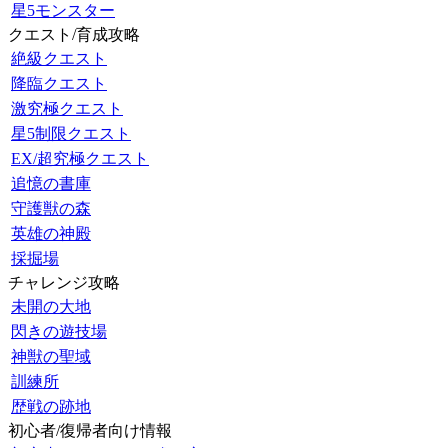
星5モンスター
クエスト/育成攻略
絶級クエスト
降臨クエスト
激究極クエスト
星5制限クエスト
EX/超究極クエスト
追憶の書庫
守護獣の森
英雄の神殿
採掘場
チャレンジ攻略
未開の大地
閃きの遊技場
神獣の聖域
訓練所
歴戦の跡地
初心者/復帰者向け情報