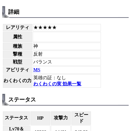
詳細
レアリティ
★★★★★
属性
種族
神
撃種
反射
戦型
バランス
アビリティ
MS
英雄の証：なし
わくわくの力
わくわくの実 効果一覧
ステータス
スピー
ステータス
攻撃力
HP
ド
Lv70＆