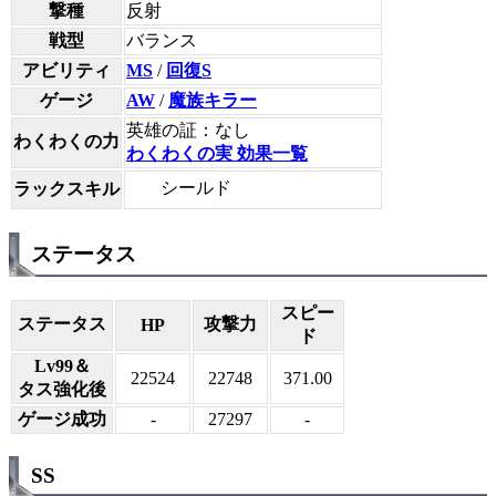
撃種
反射
戦型
バランス
アビリティ
MS
/
回復S
ゲージ
AW
/
魔族キラー
英雄の証：なし
わくわくの力
わくわくの実 効果一覧
シールド
ラックスキル
ステータス
スピー
ステータス
攻撃力
HP
ド
Lv99＆
22524
22748
371.00
タス強化後
ゲージ成功
-
27297
-
SS