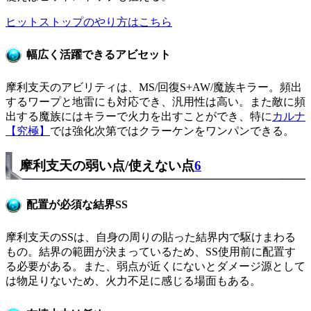
ヒットストップのやり方はこちら
幅広く活躍できるアビセット
摩利支天のアビリティは、MS/回復S+AW/魔族キラー。頻出
するワープと地雷にも対応でき、汎用性は高い。また敵に頻
出する魔族にはキラーで火力を出すことができ、特に
カルナ
【究極】
では強化次第ではクラーケンをワンパンできる。
摩利支天の弱い点/使えない点
6
配置が必須な結界SS
摩利支天のSSは、自身の周りの貼った結界内で駆けまわる
もの。結界の範囲が決まっているため、SS使用前に配置す
る必要がある。また、弱点が近くにないとダメージ源として
は物足りないため、火力不足に感じる場面もある。