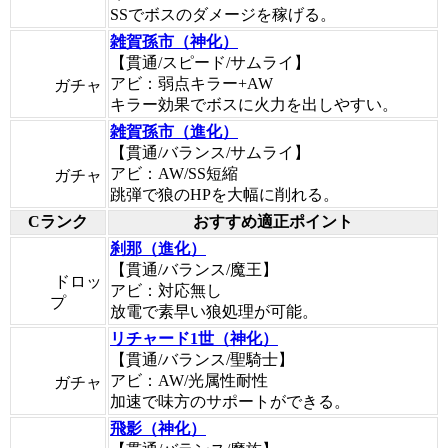
SSでボスのダメージを稼げる。
雑賀孫市（神化）
【貫通/スピード/サムライ】
アビ：弱点キラー+AW
ガチャ
キラー効果でボスに火力を出しやすい。
雑賀孫市（進化）
【貫通/バランス/サムライ】
アビ：AW/SS短縮
ガチャ
跳弾で狼のHPを大幅に削れる。
Cランク
おすすめ適正ポイント
刹那（進化）
【貫通/バランス/魔王】
ドロッ
アビ：対応無し
プ
放電で素早い狼処理が可能。
リチャード1世（神化）
【貫通/バランス/聖騎士】
アビ：AW/光属性耐性
ガチャ
加速で味方のサポートができる。
飛影（神化）