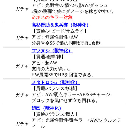
アビ：光耐性/友情×2+超AW/ダッシュ
ガチャ
2発の跳弾で狼にダメージを稼ぎやすい。
※ボスのキラー対象
高杉晋助＆鬼兵隊（獣神化）
【貫通/スピード/サムライ】
アビ：無属性耐性+AW
ガチャ
分身号令SSで狼の同時処理に貢献。
フツヌシ（獣神化）
【貫通/砲撃/神】
アビ：超AW
ガチャ
友情の火力が高い。
HW展開SSでHPを回復できる。
メタトロンα（獣神化）
【貫通/バランス/妖精】
アビ：AW/弱点キラー+AB/SSチャージ
ガチャ
ブロックを気にせず立ち回れる。
妲己（獣神化）
【貫通/バランス/魔人】
アビ：光属性耐性/毒キラー+AW/ソウルステ
ガチャ
ィール