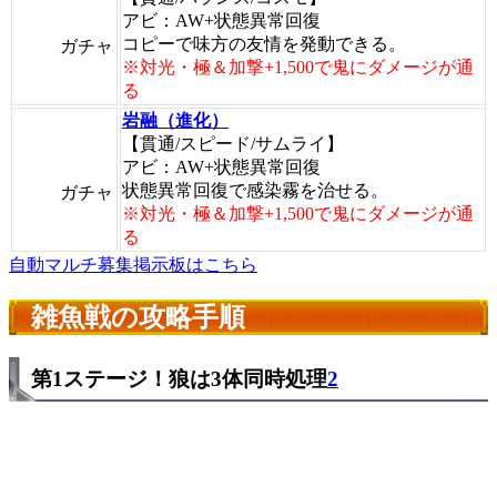
アビ：AW+状態異常回復
コピーで味方の友情を発動できる。
ガチャ
※対光・極＆加撃+1,500で鬼にダメージが通
る
岩融（進化）
【貫通/スピード/サムライ】
アビ：AW+状態異常回復
状態異常回復で感染霧を治せる。
ガチャ
※対光・極＆加撃+1,500で鬼にダメージが通
る
自動マルチ募集掲示板はこちら
雑魚戦の攻略手順
第1ステージ！狼は3体同時処理
2