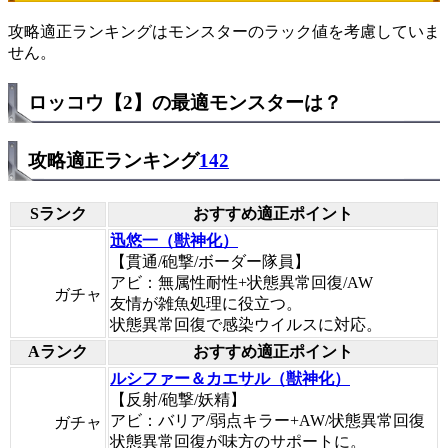
攻略適正ランキングはモンスターのラック値を考慮していま
せん。
ロッコウ【2】の最適モンスターは？
攻略適正ランキング
142
Sランク
おすすめ適正ポイント
迅悠一（獣神化）
【貫通/砲撃/ボーダー隊員】
アビ：無属性耐性+状態異常回復/AW
ガチャ
友情が雑魚処理に役立つ。
状態異常回復で感染ウイルスに対応。
Aランク
おすすめ適正ポイント
ルシファー＆カエサル（獣神化）
【反射/砲撃/妖精】
アビ：バリア/弱点キラー+AW/状態異常回復
ガチャ
状態異常回復が味方のサポートに。