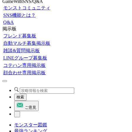
GameWithSNS/Q&A
モンストコミュニティ
SNS機能とは？
Q&A
掲示板
フレンド募集板
自動マルチ募集掲示板
雑談&質問掲示板
LINEグループ募集板
コテハン専用掲示板
顔合わせ専用掲示板
検索
ご意見
モンスター図鑑
最強ランキング