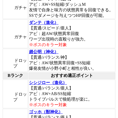
アビ：AW+SS短縮/ダッシュM
ガチャ
友情で自身と味方の状態異常を回復できる。
SSでダメージを与えつつHP回復が可能。
ダンテ（進化）
【貫通/スピード/亜人】
アビ：超AW/状態異常回復
ガチャ
ワープ出現時の直殴りが強力。
※ボスのキラー対象
趙公明（神化）
【貫通/バランス/神】
ドロッ
アビ：AW/状態異常回復+SS短縮
プ
爆発友情が小野小町と相性が良い。
Bランク
おすすめ適正ポイント
シシジロー（進化）
【貫通/バランス/亜人】
アビ：AW+AB/SS短縮
ドロッ
トライブパルスで狼処理が楽に。
プ
※ボスのキラー対象
ゴッホ（獣神化）
【貫通/バランス/亜人】