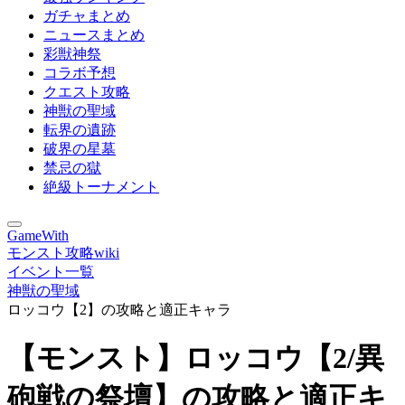
ガチャまとめ
ニュースまとめ
彩獣神祭
コラボ予想
クエスト攻略
神獣の聖域
転界の遺跡
破界の星墓
禁忌の獄
絶級トーナメント
GameWith
モンスト攻略wiki
イベント一覧
神獣の聖域
ロッコウ【2】の攻略と適正キャラ
【モンスト】ロッコウ【2/異
砲戦の祭壇】の攻略と適正キ