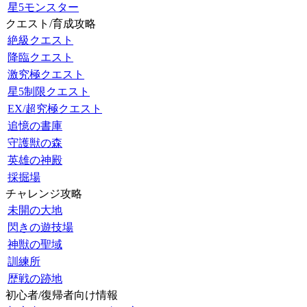
星5モンスター
クエスト/育成攻略
絶級クエスト
降臨クエスト
激究極クエスト
星5制限クエスト
EX/超究極クエスト
追憶の書庫
守護獣の森
英雄の神殿
採掘場
チャレンジ攻略
未開の大地
閃きの遊技場
神獣の聖域
訓練所
歴戦の跡地
初心者/復帰者向け情報