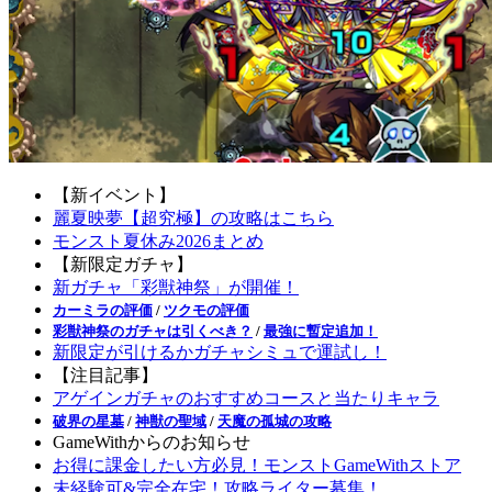
【新イベント】
麗夏映夢【超究極】の攻略はこちら
モンスト夏休み2026まとめ
【新限定ガチャ】
新ガチャ「彩獣神祭」が開催！
カーミラの評価
/
ツクモの評価
彩獣神祭のガチャは引くべき？
/
最強に暫定追加！
新限定が引けるかガチャシミュで運試し！
【注目記事】
アゲインガチャのおすすめコースと当たりキャラ
破界の星墓
/
神獣の聖域
/
天魔の孤城の攻略
GameWithからのお知らせ
お得に課金したい方必見！モンストGameWithストア
未経験可&完全在宅！攻略ライター募集！