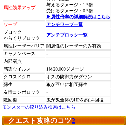
与えるダメージ：1.5倍
属性効果アップ
受けるダメージ：0.5倍
▶属性倍率の詳細解説はこちら
ワープ
アンチワープ一覧
ブロック
アンチブロック一覧
からくりブロック
属性レーザーバリア
闇属性のレーザーのみ有効
キャノンベース
-
内部弱点
-
感染ウイルス
1体20,000ダメージ
クロスドクロ
ボスの防御力がダウン
蘇生
狼が互いに相互蘇生
友情コンボロック
-
敵回復
鬼が鬼全体のHPを約1/4回復
モンスターの絞り込み検索はこちら
クエスト攻略のコツ
2