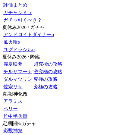
評価まとめ
ガチャシミュ
ガチャ引くべき？
夏休み2026 / ガチャ
アンドロイドダイナーα
風火輪α
ユグドラシルα
夏休み2026 / 降臨
麗夏映夢
超究極の攻略
チルサマーナ
激究極の攻略
ダルマツリン
究極の攻略
佐宗リザ
究極の攻略
真/獣神化改
アラミス
ペリー
竹中半兵衛
定期開催ガチャ
彩獣神祭