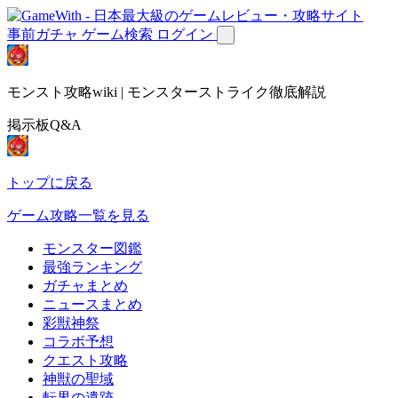
事前ガチャ
ゲーム検索
ログイン
モンスト攻略wiki | モンスターストライク徹底解説
掲示板Q&A
トップに戻る
ゲーム攻略一覧を見る
モンスター図鑑
最強ランキング
ガチャまとめ
ニュースまとめ
彩獣神祭
コラボ予想
クエスト攻略
神獣の聖域
転界の遺跡