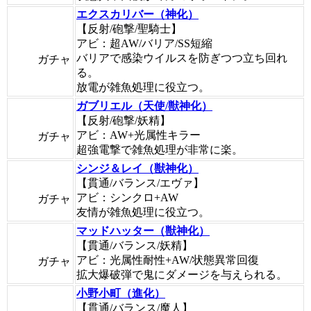
エクスカリバー（神化）
【反射/砲撃/聖騎士】
アビ：超AW/バリア/SS短縮
バリアで感染ウイルスを防ぎつつ立ち回れ
ガチャ
る。
放電が雑魚処理に役立つ。
ガブリエル（天使/獣神化）
【反射/砲撃/妖精】
アビ：AW+光属性キラー
ガチャ
超強電撃で雑魚処理が非常に楽。
シンジ＆レイ（獣神化）
【貫通/バランス/エヴァ】
アビ：シンクロ+AW
ガチャ
友情が雑魚処理に役立つ。
マッドハッター（獣神化）
【貫通/バランス/妖精】
アビ：光属性耐性+AW/状態異常回復
ガチャ
拡大爆破弾で鬼にダメージを与えられる。
小野小町（進化）
【貫通/バランス/魔人】