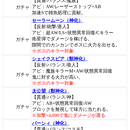
【貫通/バランス/魔族】
アビ：AW/レーザーストップ+AB
ガチャ
加速Sで雑魚処理に貢献。
セーラームーン（神化）
【反射/砲撃/亜人】
アビ：超AW/LS+状態異常回復/Cキラー
衛星弾でダメージを稼げる。
ガチャ
隙間でのカンカンでボスに火力を出せる。
※ボスのキラー対象
シェイクスピア（獣神化）
【反射/バランス/亜人】
アビ：魔族キラーM+AW/状態異常回復
ガチャ
鬼に対する火力が高い。
※ボスのキラー対象
太公望（獣神化）
【貫通/バランス/神】
アビ：AB+状態異常回復/AW
ガチャ
ブロックを無視して味方に当たれる。
※加撃+4,000で鬼にダメージが通る
パーシィ（神化）
【貫通/バランス/コスモ】