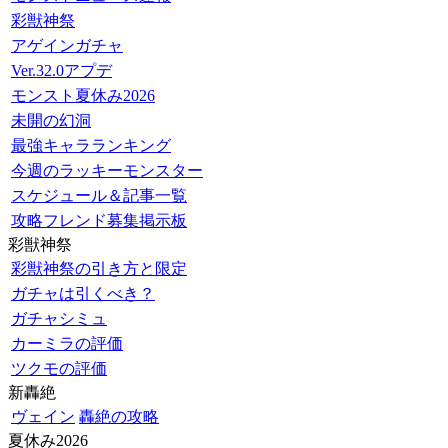
彩獣神祭
アゲインガチャ
Ver.32.0アプデ
モンスト夏休み2026
未開の幻洞
最強キャラランキング
今週のラッキーモンスター
スケジュール＆記事一覧
攻略フレンド募集掲示板
彩獣神祭
彩獣神祭の引き方と限定
ガチャは引くべき？
ガチャシミュ
カーミラの評価
ツクモの評価
新轟絶
ヴェイン
轟絶の攻略
夏休み2026