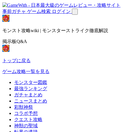
事前ガチャ
ゲーム検索
ログイン
モンスト攻略wiki | モンスターストライク徹底解説
掲示板Q&A
トップに戻る
ゲーム攻略一覧を見る
モンスター図鑑
最強ランキング
ガチャまとめ
ニュースまとめ
彩獣神祭
コラボ予想
クエスト攻略
神獣の聖域
転界の遺跡