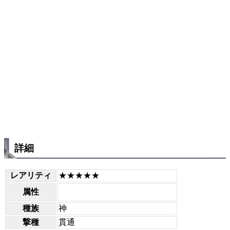
詳細
レアリティ
★★★★★
属性
種族
神
撃種
貫通