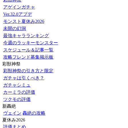
アゲインガチャ
Ver.32.0アプデ
モンスト夏休み2026
未開の幻洞
最強キャラランキング
今週のラッキーモンスター
スケジュール＆記事一覧
攻略フレンド募集掲示板
彩獣神祭
彩獣神祭の引き方と限定
ガチャは引くべき？
ガチャシミュ
カーミラの評価
ツクモの評価
新轟絶
ヴェイン
轟絶の攻略
夏休み2026
評価まとめ