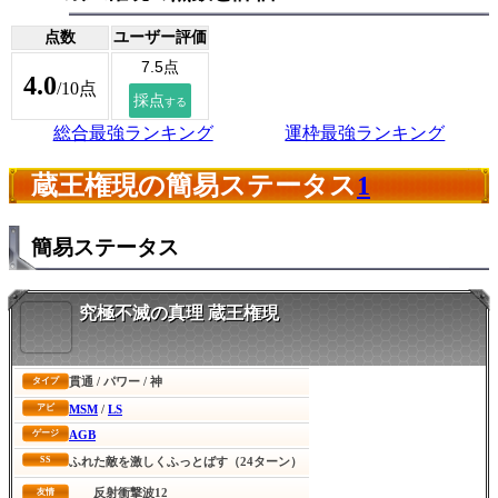
点数
ユーザー評価
4.0
/10点
総合最強ランキング
運枠最強ランキング
蔵王権現の簡易ステータス
1
簡易ステータス
究極不滅の真理 蔵王権現
貫通 / パワー / 神
タイプ
MSM
/
LS
アビ
AGB
ゲージ
SS
ふれた敵を激しくふっとばす（24ターン）
反射衝撃波12
友情