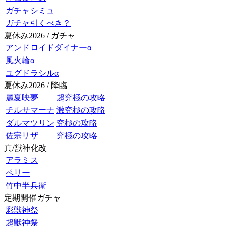
ガチャシミュ
ガチャ引くべき？
夏休み2026 / ガチャ
アンドロイドダイナーα
風火輪α
ユグドラシルα
夏休み2026 / 降臨
麗夏映夢
超究極の攻略
チルサマーナ
激究極の攻略
ダルマツリン
究極の攻略
佐宗リザ
究極の攻略
真/獣神化改
アラミス
ペリー
竹中半兵衛
定期開催ガチャ
彩獣神祭
超獣神祭