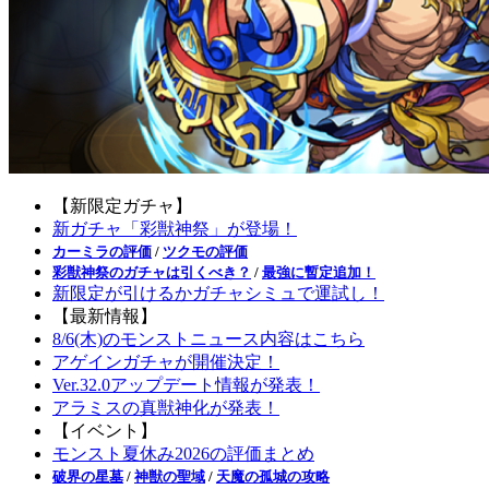
【新限定ガチャ】
新ガチャ「彩獣神祭」が登場！
カーミラの評価
/
ツクモの評価
彩獣神祭のガチャは引くべき？
/
最強に暫定追加！
新限定が引けるかガチャシミュで運試し！
【最新情報】
8/6(木)のモンストニュース内容はこちら
アゲインガチャが開催決定！
Ver.32.0アップデート情報が発表！
アラミスの真獣神化が発表！
【イベント】
モンスト夏休み2026の評価まとめ
破界の星墓
/
神獣の聖域
/
天魔の孤城の攻略