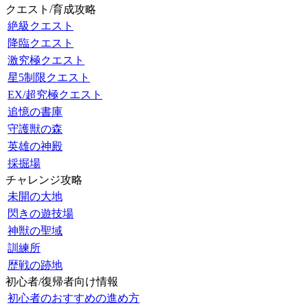
クエスト/育成攻略
絶級クエスト
降臨クエスト
激究極クエスト
星5制限クエスト
EX/超究極クエスト
追憶の書庫
守護獣の森
英雄の神殿
採掘場
チャレンジ攻略
未開の大地
閃きの遊技場
神獣の聖域
訓練所
歴戦の跡地
初心者/復帰者向け情報
初心者のおすすめの進め方