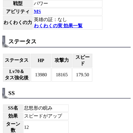
戦型
パワー
アビリティ
MS
英雄の証：なし
わくわくの力
わくわくの実 効果一覧
ステータス
スピー
ステータス
攻撃力
HP
ド
Lv70＆
13980
18165
179.50
タス強化後
SS
SS名
忿怒形の睨み
効果
スピードがアップ
ターン
12
数