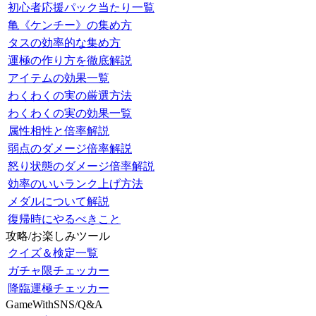
初心者応援パック当たり一覧
亀《ケンチー》の集め方
タスの効率的な集め方
運極の作り方を徹底解説
アイテムの効果一覧
わくわくの実の厳選方法
わくわくの実の効果一覧
属性相性と倍率解説
弱点のダメージ倍率解説
怒り状態のダメージ倍率解説
効率のいいランク上げ方法
メダルについて解説
復帰時にやるべきこと
攻略/お楽しみツール
クイズ＆検定一覧
ガチャ限チェッカー
降臨運極チェッカー
GameWithSNS/Q&A