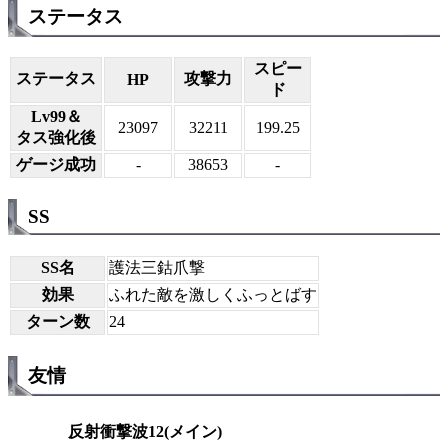
ステータス
スピー
ステータス
攻撃力
HP
ド
Lv99＆
23097
32211
199.25
タス強化後
ゲージ成功
-
38653
-
SS
SS名
護法三鈷爪撃
効果
ふれた敵を激しくふっとばす
ターン数
24
友情
反射衝撃波12(メイン)