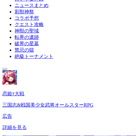
ニュースまとめ
彩獣神祭
コラボ予想
クエスト攻略
神獣の聖域
転界の遺跡
破界の星墓
禁忌の獄
絶級トーナメント
恋姫†大戦
三国志&戦国美少女武将オールスターRPG
広告
詳細を見る