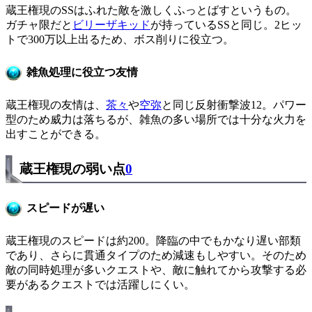
蔵王権現のSSはふれた敵を激しくふっとばすというもの。
ガチャ限だと
ビリーザキッド
が持っているSSと同じ。2ヒッ
トで300万以上出るため、ボス削りに役立つ。
雑魚処理に役立つ友情
蔵王権現の友情は、
茶々
や
空弥
と同じ反射衝撃波12。パワー
型のため威力は落ちるが、雑魚の多い場所では十分な火力を
出すことができる。
蔵王権現の弱い点
0
スピードが遅い
蔵王権現のスピードは約200。降臨の中でもかなり遅い部類
であり、さらに貫通タイプのため減速もしやすい。そのため
敵の同時処理が多いクエストや、敵に触れてから攻撃する必
要があるクエストでは活躍しにくい。