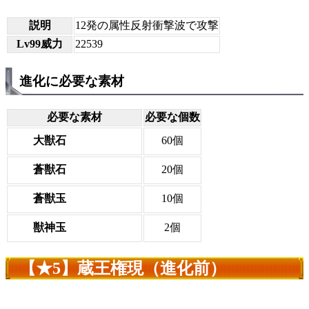
説明
12発の属性反射衝撃波で攻撃
Lv99威力
22539
進化に必要な素材
必要な素材
必要な個数
大獣石
60個
蒼獣石
20個
蒼獣玉
10個
獣神玉
2個
【★5】蔵王権現（進化前）