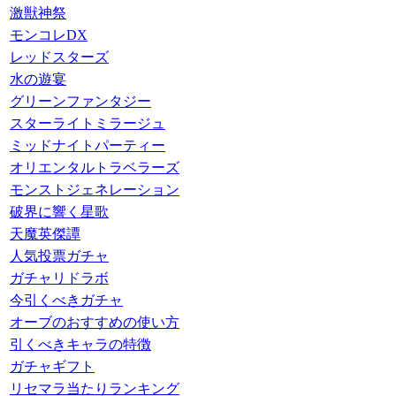
激獣神祭
モンコレDX
レッドスターズ
水の遊宴
グリーンファンタジー
スターライトミラージュ
ミッドナイトパーティー
オリエンタルトラベラーズ
モンストジェネレーション
破界に響く星歌
天魔英傑譚
人気投票ガチャ
ガチャリドラボ
今引くべきガチャ
オーブのおすすめの使い方
引くべきキャラの特徴
ガチャギフト
リセマラ当たりランキング