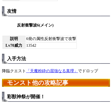
友情
反射衝撃波6(メイン)
説明
6発の属性反射衝撃波で攻撃
Lv70威力
13542
入手方法
降臨クエスト
「天魔粉砕の屈強なる真理」
でドロップ
モンスト他の攻略記事
彩獣神祭が開催！