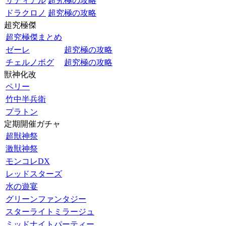
サディアル
超究極の攻略
ドラクロノ
超究極の攻略
超究極傑
超究極傑まとめ
ゼーレ
超究極の攻略
チェルノボグ
超究極の攻略
獣神化改
ペリー
竹中半兵衛
プラトン
定期開催ガチャ
超獣神祭
激獣神祭
モンコレDX
レッドスターズ
水の遊宴
グリーンファンタジー
スターライトミラージュ
ミッドナイトパーティー