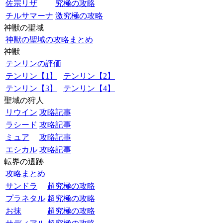
佐宗リザ
究極の攻略
チルサマーナ
激究極の攻略
神獣の聖域
神獣の聖域の攻略まとめ
神獣
テンリンの評価
テンリン【1】
テンリン【2】
テンリン【3】
テンリン【4】
聖域の狩人
リウイン
攻略記事
ラシード
攻略記事
ミュア
攻略記事
エシカル
攻略記事
転界の遺跡
攻略まとめ
サンドラ
超究極の攻略
プラネタル
超究極の攻略
お抹
超究極の攻略