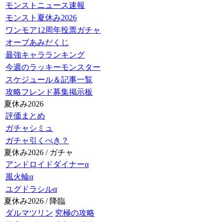
モンストニュース速報
モンスト夏休み2026
ワンモア12周年投票ガチャ
オーブあみだくじ
最強キャラランキング
今週のラッキーモンスター
スケジュール＆記事一覧
攻略フレンド募集掲示板
夏休み2026
評価まとめ
ガチャシミュ
ガチャ引くべき？
夏休み2026 / ガチャ
アンドロイドダイナーα
風火輪α
ユグドラシルα
夏休み2026 / 降臨
ダルマツリン
究極の攻略