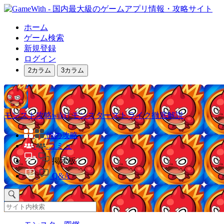
ホーム
ゲーム検索
新規登録
ログイン
2カラム
3カラム
モンスト攻略wiki | モンスターストライク徹底解説
他の攻略
コミュ
掲示板
Q&A