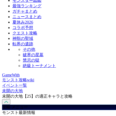
モンスター図鑑
最強ランキング
ガチャまとめ
ニュースまとめ
夏休み2026
コラボ予想
クエスト攻略
神獣の聖域
転界の遺跡
その他
破界の星墓
禁忌の獄
絶級トーナメント
GameWith
モンスト攻略wiki
イベント一覧
未開の大地
未開の大地【25】の適正キャラと攻略
攻略 メニュー
モンスト最新情報