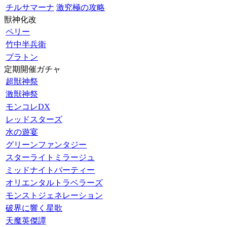
チルサマーナ
激究極の攻略
獣神化改
ペリー
竹中半兵衛
プラトン
定期開催ガチャ
超獣神祭
激獣神祭
モンコレDX
レッドスターズ
水の遊宴
グリーンファンタジー
スターライトミラージュ
ミッドナイトパーティー
オリエンタルトラベラーズ
モンストジェネレーション
破界に響く星歌
天魔英傑譚