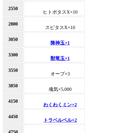
2550
ヒトポタスX×10
2800
スピタスX×10
3050
降神玉×1
3300
獣竜玉×1
3550
オーブ×3
3850
魂気×5,000
4150
わくわくミン×2
4450
トラベルベル×2
4750