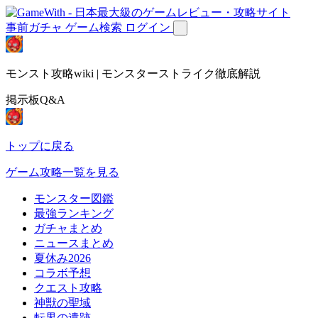
事前ガチャ
ゲーム検索
ログイン
モンスト攻略wiki | モンスターストライク徹底解説
掲示板Q&A
トップに戻る
ゲーム攻略一覧を見る
モンスター図鑑
最強ランキング
ガチャまとめ
ニュースまとめ
夏休み2026
コラボ予想
クエスト攻略
神獣の聖域
転界の遺跡