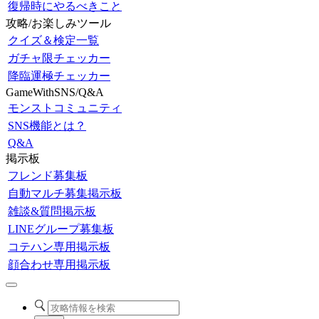
復帰時にやるべきこと
攻略/お楽しみツール
クイズ＆検定一覧
ガチャ限チェッカー
降臨運極チェッカー
GameWithSNS/Q&A
モンストコミュニティ
SNS機能とは？
Q&A
掲示板
フレンド募集板
自動マルチ募集掲示板
雑談&質問掲示板
LINEグループ募集板
コテハン専用掲示板
顔合わせ専用掲示板