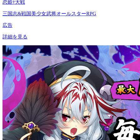
恋姫†大戦
三国志&戦国美少女武将オールスターRPG
広告
詳細を見る