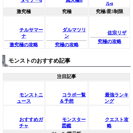
ダイナーα
風火輪α
ルα
激究極
究極
究極/星5制限
チルサマー
ダルマツリ
佐宗リザ
ナ
ン
究極の攻略
激究極の攻略
究極の攻略
モンストのおすすめ記事
注目記事
モンストニ
コラボ一覧
最強ランキ
ュース
＆予想
ング
おすすめガ
モンスター
クエスト攻
チャ
図鑑
略