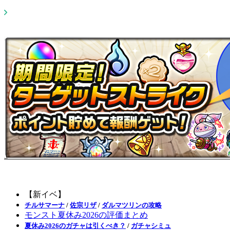
【新イベ】
チルサマーナ
/
佐宗リザ
/
ダルマツリンの攻略
モンスト夏休み2026の評価まとめ
夏休み2026のガチャは引くべき？
/
ガチャシミュ