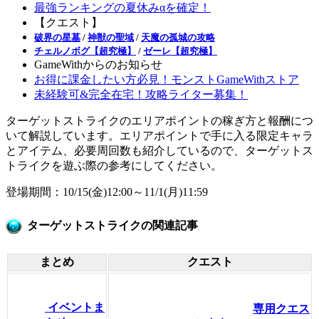
最強ランキングの夏休みαを確定！
【クエスト】
破界の星墓
/
神獣の聖域
/
天魔の孤城の攻略
チェルノボグ【超究極】
/
ゼーレ【超究極】
GameWithからのお知らせ
お得に課金したい方必見！モンストGameWithストア
未経験可&完全在宅！攻略ライター募集！
ターゲットストライクのエリアポイントの稼ぎ方と報酬につ
いて解説しています。エリアポイントで手に入る限定キャラ
とアイテム、必要周回数も紹介しているので、ターゲットス
トライクを遊ぶ際の参考にしてください。
登場期間：10/15(金)12:00～11/1(月)11:59
ターゲットストライクの関連記事
まとめ
クエスト
イベントま
専用クエス