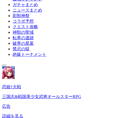
ガチャまとめ
ニュースまとめ
彩獣神祭
コラボ予想
クエスト攻略
神獣の聖域
転界の遺跡
破界の星墓
禁忌の獄
絶級トーナメント
恋姫†大戦
三国志&戦国美少女武将オールスターRPG
広告
詳細を見る