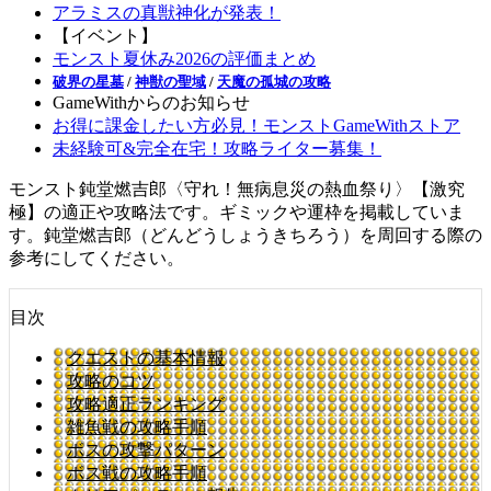
アラミスの真獣神化が発表！
【イベント】
モンスト夏休み2026の評価まとめ
破界の星墓
/
神獣の聖域
/
天魔の孤城の攻略
GameWithからのお知らせ
お得に課金したい方必見！モンストGameWithストア
未経験可&完全在宅！攻略ライター募集！
モンスト鈍堂燃吉郎〈守れ！無病息災の熱血祭り〉【激究
極】の適正や攻略法です。ギミックや運枠を掲載していま
す。鈍堂燃吉郎（どんどうしょうきちろう）を周回する際の
参考にしてください。
目次
クエストの基本情報
攻略のコツ
攻略適正ランキング
雑魚戦の攻略手順
ボスの攻撃パターン
ボス戦の攻略手順