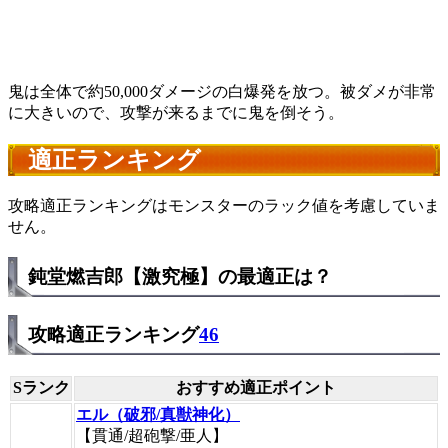
鬼は全体で約50,000ダメージの白爆発を放つ。被ダメが非常
に大きいので、攻撃が来るまでに鬼を倒そう。
適正ランキング
攻略適正ランキングはモンスターのラック値を考慮していま
せん。
鈍堂燃吉郎【激究極】の最適正は？
攻略適正ランキング
46
Sランク
おすすめ適正ポイント
エル（破邪/真獣神化）
【貫通/超砲撃/亜人】