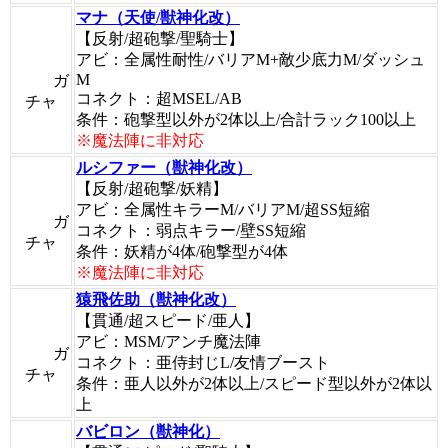
マナ（天使/獣神化改）
【反射/超砲撃/聖騎士】
アビ：全属性耐性/バリアM+敵少底力M/ダッシュ
M
ガ
コネクト：超MSEL/AB
チャ
条件：砲撃型以外が2体以上/合計ラック100以上
※魔法陣に非対応
ルシファー（獣神化改）
【反射/超砲撃/妖精】
アビ：全属性キラーM/バリアM/超SS短縮
ガ
コネクト：弱点キラー/壁SS短縮
チャ
条件：妖精が4体/砲撃型が4体
※魔法陣に非対応
猿飛佐助（獣神化改）
【貫通/超スピード/亜人】
アビ：MSM/アンチ魔法陣
ガ
コネクト：亜侍封じL/友情ブースト
チャ
条件：亜人以外が2体以上/スピード型以外が2体以
上
バビロン（獣神化）