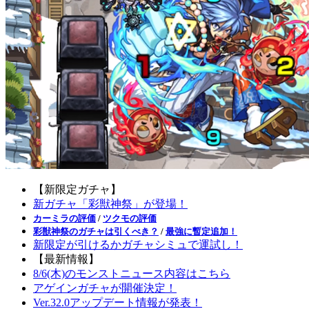
【新限定ガチャ】
新ガチャ「彩獣神祭」が登場！
カーミラの評価
/
ツクモの評価
彩獣神祭のガチャは引くべき？
/
最強に暫定追加！
新限定が引けるかガチャシミュで運試し！
【最新情報】
8/6(木)のモンストニュース内容はこちら
アゲインガチャが開催決定！
Ver.32.0アップデート情報が発表！