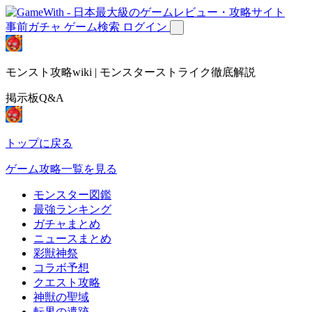
事前ガチャ
ゲーム検索
ログイン
モンスト攻略wiki | モンスターストライク徹底解説
掲示板Q&A
トップに戻る
ゲーム攻略一覧を見る
モンスター図鑑
最強ランキング
ガチャまとめ
ニュースまとめ
彩獣神祭
コラボ予想
クエスト攻略
神獣の聖域
転界の遺跡