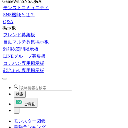
GameWithSNS/Q&A
モンストコミュニティ
SNS機能とは？
Q&A
掲示板
フレンド募集板
自動マルチ募集掲示板
雑談&質問掲示板
LINEグループ募集板
コテハン専用掲示板
顔合わせ専用掲示板
検索
ご意見
モンスター図鑑
最強ランキング