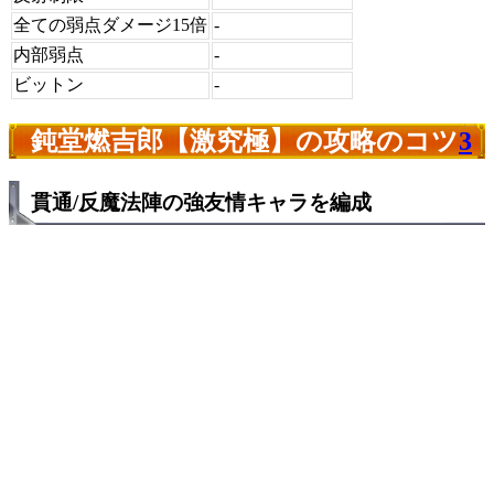
全ての弱点ダメージ15倍
-
内部弱点
-
ビットン
-
鈍堂燃吉郎【激究極】の攻略のコツ
3
貫通/反魔法陣の強友情キャラを編成