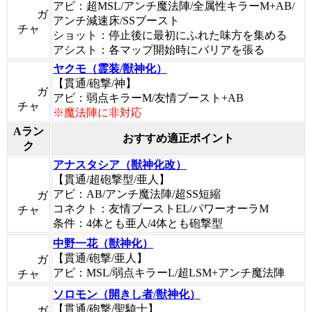
アビ：超MSL/アンチ魔法陣/全属性キラーM+AB/
ガ
アンチ減速床/SSブースト
チャ
ショット：停止後に最初にふれた味方を集める
アシスト：各マップ開始時にバリアを張る
ヤクモ（霊装/獣神化）
【貫通/砲撃/神】
ガ
アビ：弱点キラーM/友情ブースト+AB
チャ
※魔法陣に非対応
Aラン
おすすめ適正ポイント
ク
アナスタシア（獣神化改）
【貫通/超砲撃型/亜人】
アビ：AB/アンチ魔法陣/超SS短縮
ガ
コネクト：友情ブーストEL/パワーオーラM
チャ
条件：4体とも亜人/4体とも砲撃型
中野一花（獣神化）
【貫通/砲撃/亜人】
ガ
アビ：MSL/弱点キラーL/超LSM+アンチ魔法陣
チャ
ソロモン（開きし者/獣神化）
【貫通/砲撃/聖騎士】
ガ