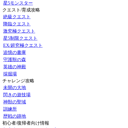
星5モンスター
クエスト/育成攻略
絶級クエスト
降臨クエスト
激究極クエスト
星5制限クエスト
EX/超究極クエスト
追憶の書庫
守護獣の森
英雄の神殿
採掘場
チャレンジ攻略
未開の大地
閃きの遊技場
神獣の聖域
訓練所
歴戦の跡地
初心者/復帰者向け情報