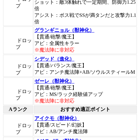
ショット：敵3体触れで一定期間、防御力1.25
プ
倍
アシスト：ボス戦でSSが満タンだと攻撃力1.1
倍
グランギニョル（獣神化）
【貫通/砲撃/魔王】
ドロッ
アビ：全属性キラー
プ
※魔法陣に非対応
シデッド（進化）
【貫通/バランス/魔王】
ドロッ
アビ：アンチ魔法陣+AB/ソウルスティールM
プ
ゼーレ（獣神化）
【貫通/砲撃/魔王】
ドロッ
アビ：MS/ラック経験値アップ
プ
※魔法陣に非対応
Aランク
おすすめ適正ポイント
アイクモ（獣神化）
【貫通/スピード/幻妖】
ドロッ
アビ：AB/アンチ魔法陣
プ