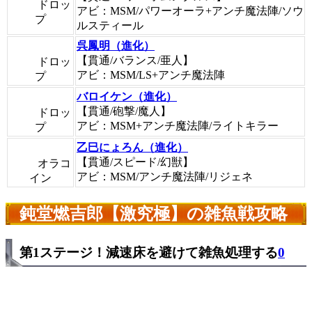
ドロッ
アビ：MSM/パワーオーラ+アンチ魔法陣/ソウ
プ
ルスティール
呉鳳明（進化）
【貫通/バランス/亜人】
ドロッ
アビ：MSM/LS+アンチ魔法陣
プ
バロイケン（進化）
【貫通/砲撃/魔人】
ドロッ
アビ：MSM+アンチ魔法陣/ライトキラー
プ
乙巳にょろん（進化）
【貫通/スピード/幻獣】
オラコ
アビ：MSM/アンチ魔法陣/リジェネ
イン
鈍堂燃吉郎【激究極】の雑魚戦攻略
第1ステージ！減速床を避けて雑魚処理する
0