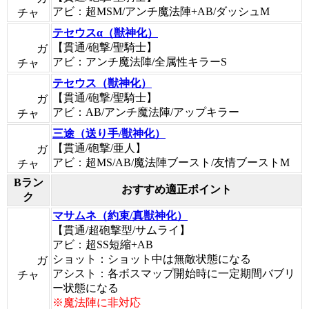
アビ：超MSM/アンチ魔法陣+AB/ダッシュM
チャ
テセウスα（獣神化）
【貫通/砲撃/聖騎士】
ガ
アビ：アンチ魔法陣/全属性キラーS
チャ
テセウス（獣神化）
【貫通/砲撃/聖騎士】
ガ
アビ：AB/アンチ魔法陣/アップキラー
チャ
三途（送り手/獣神化）
【貫通/砲撃/亜人】
ガ
アビ：超MS/AB/魔法陣ブースト/友情ブーストM
チャ
Bラン
おすすめ適正ポイント
ク
マサムネ（約束/真獣神化）
【貫通/超砲撃型/サムライ】
アビ：超SS短縮+AB
ショット：ショット中は無敵状態になる
ガ
アシスト：各ボスマップ開始時に一定期間バブリ
チャ
ー状態になる
※魔法陣に非対応