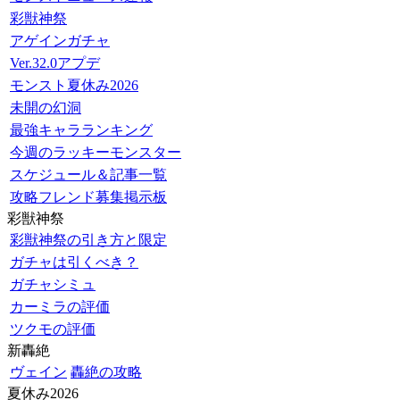
彩獣神祭
アゲインガチャ
Ver.32.0アプデ
モンスト夏休み2026
未開の幻洞
最強キャラランキング
今週のラッキーモンスター
スケジュール＆記事一覧
攻略フレンド募集掲示板
彩獣神祭
彩獣神祭の引き方と限定
ガチャは引くべき？
ガチャシミュ
カーミラの評価
ツクモの評価
新轟絶
ヴェイン
轟絶の攻略
夏休み2026