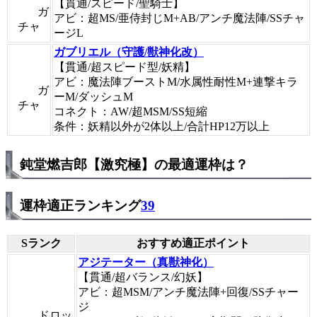
【貫通/スピード/聖騎士】
ガ
アビ：超MS/亜侍封じM+AB/アンチ魔法陣/SSチャ
チャ
ージL
ガブリエル（守護/獣神化改）
【貫通/超スピード型/妖精】
アビ：魔法陣ブーストM/水属性耐性M+連撃キラ
ガ
ーM/ダッシュM
チャ
コネクト：AW/超MSM/SS短縮
条件：妖精以外が2体以上/合計HP12万以上
鈍堂燃吉郎【激究極】の最適運枠は？
運枠適正ランキング
39
Sランク
おすすめ適正ポイント
アジテーター（真獣神化）
【貫通/超バランス/幻妖】
アビ：超MSM/アンチ魔法陣+回復/SSチャー
ジ
ドロッ