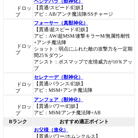
ベジテパラ（獣神化）
【貫通/スピード/幻妖】
ドロッ
アビ：AB/アンチ魔法陣/SSチャージ
プ
フォーサー（真獣神化）
【貫通/超スピード/幻妖】
アビ：AW/超MSM/連撃キラーM/無属性耐性
+アンチ魔法陣
ドロッ
ショット：弱点にふれた敵の攻撃力を一定期
プ
間25％ダウン
アシスト：ボスマップで友情威力が10％アッ
プ
セレナーデ（獣神化）
【貫通/バランス/幻妖】
ドロッ
アビ：MSM+アンチ魔法陣
プ
アンフェア（獣神化）
【貫通/パワー/幻妖】
ドロッ
アビ：MSM/アンチ魔法陣+AB
プ
Bランク
おすすめ適正ポイント
お父様（進化）
【貫通/パワー/ホムンクルス】