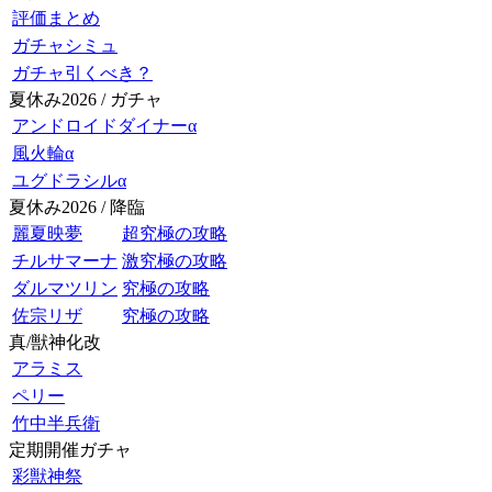
評価まとめ
ガチャシミュ
ガチャ引くべき？
夏休み2026 / ガチャ
アンドロイドダイナーα
風火輪α
ユグドラシルα
夏休み2026 / 降臨
麗夏映夢
超究極の攻略
チルサマーナ
激究極の攻略
ダルマツリン
究極の攻略
佐宗リザ
究極の攻略
真/獣神化改
アラミス
ペリー
竹中半兵衛
定期開催ガチャ
彩獣神祭