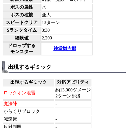
ボスの属性
水
ボスの種族
亜人
スピードクリア
13ターン
Sランクタイム
3:30
経験値
2,200
ドロップする
鈍堂燃吉郎
モンスター
出現するギミック
出現するギミック
対応アビリティ
約13,000ダメージ
ロックオン地雷
2ターン起爆
魔法陣
-
からくりブロック
-
減速床
-
反射制限
-