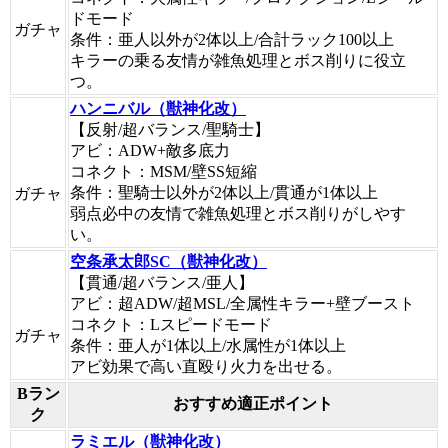
ドモード
ガチャ
条件：亜人以外が2体以上/合計ラック100以上
キラーの乗る友情が雑魚処理とボス削りに役立
つ。
ハンニバル（獣神化改）
【反射/超バランス/聖騎士】
アビ：ADW+敵多底力
コネクト：MSM/壁SS短縮
条件：聖騎士以外が2体以上/貫通が1体以上
ガチャ
弱点必中の友情で雑魚処理とボス削りがしやす
い。
空条承太郎SC（獣神化改）
【貫通/超バランス/亜人】
アビ：超ADW/超MSL/全属性キラー+壁ブースト
コネクト：Lスピードモード
ガチャ
条件：亜人が1体以上/水属性が1体以上
アビ効果で高い直殴り火力を出せる。
Bラン
おすすめ適正ポイント
ク
ラミエル（獣神化改）