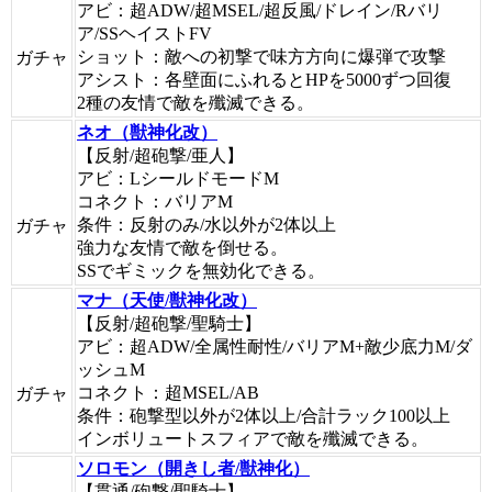
アビ：超ADW/超MSEL/超反風/ドレイン/Rバリ
ア/SSヘイストFV
ショット：敵への初撃で味方方向に爆弾で攻撃
ガチャ
アシスト：各壁面にふれるとHPを5000ずつ回復
2種の友情で敵を殲滅できる。
ネオ（獣神化改）
【反射/超砲撃/亜人】
アビ：LシールドモードM
コネクト：バリアM
条件：反射のみ/水以外が2体以上
ガチャ
強力な友情で敵を倒せる。
SSでギミックを無効化できる。
マナ（天使/獣神化改）
【反射/超砲撃/聖騎士】
アビ：超ADW/全属性耐性/バリアM+敵少底力M/ダ
ッシュM
コネクト：超MSEL/AB
ガチャ
条件：砲撃型以外が2体以上/合計ラック100以上
インボリュートスフィアで敵を殲滅できる。
ソロモン（開きし者/獣神化）
【貫通/砲撃/聖騎士】