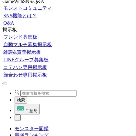
GameWithSNS/Q&A
モンストコミュニティ
SNS機能とは？
Q&A
掲示板
フレンド募集板
自動マルチ募集掲示板
雑談&質問掲示板
LINEグループ募集板
コテハン専用掲示板
顔合わせ専用掲示板
検索
ご意見
モンスター図鑑
最強ランキング