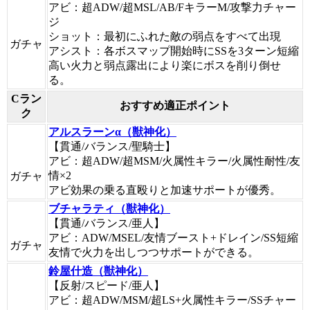
アビ：超ADW/超MSL/AB/FキラーM/攻撃力チャー
ジ
ショット：最初にふれた敵の弱点をすべて出現
ガチャ
アシスト：各ボスマップ開始時にSSを3ターン短縮
高い火力と弱点露出により楽にボスを削り倒せ
る。
Cラン
おすすめ適正ポイント
ク
アルスラーンα（獣神化）
【貫通/バランス/聖騎士】
アビ：超ADW/超MSM/火属性キラー/火属性耐性/友
情×2
ガチャ
アビ効果の乗る直殴りと加速サポートが優秀。
ブチャラティ（獣神化）
【貫通/バランス/亜人】
アビ：ADW/MSEL/友情ブースト+ドレイン/SS短縮
ガチャ
友情で火力を出しつつサポートができる。
鈴屋什造（獣神化）
【反射/スピード/亜人】
アビ：超ADW/MSM/超LS+火属性キラー/SSチャー