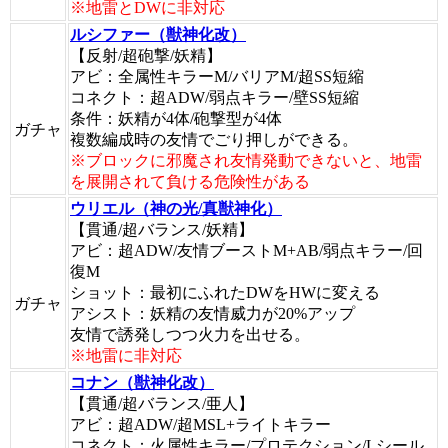
※地雷とDWに非対応
ルシファー（獣神化改）
【反射/超砲撃/妖精】
アビ：全属性キラーM/バリアM/超SS短縮
コネクト：超ADW/弱点キラー/壁SS短縮
条件：妖精が4体/砲撃型が4体
ガチャ
複数編成時の友情でごり押しができる。
※ブロックに邪魔され友情発動できないと、地雷
を展開されて負ける危険性がある
ウリエル（神の光/真獣神化）
【貫通/超バランス/妖精】
アビ：超ADW/友情ブーストM+AB/弱点キラー/回
復M
ショット：最初にふれたDWをHWに変える
ガチャ
アシスト：妖精の友情威力が20%アップ
友情で誘発しつつ火力を出せる。
※地雷に非対応
コナン（獣神化改）
【貫通/超バランス/亜人】
アビ：超ADW/超MSL+ライトキラー
コネクト：火属性キラー/プロテクション/Lシール