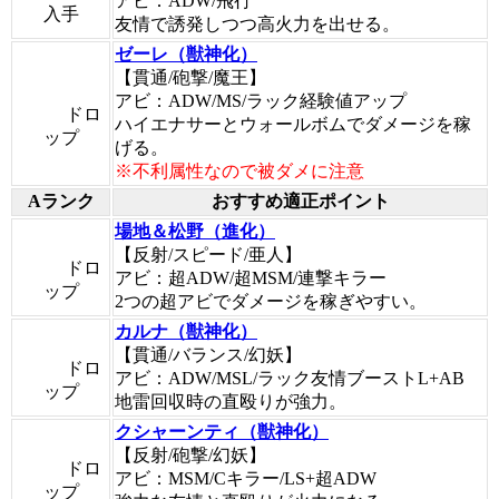
アビ：ADW/飛行
入手
友情で誘発しつつ高火力を出せる。
ゼーレ（獣神化）
【貫通/砲撃/魔王】
アビ：ADW/MS/ラック経験値アップ
ドロ
ハイエナサーとウォールボムでダメージを稼
ップ
げる。
※不利属性なので被ダメに注意
Aランク
おすすめ適正ポイント
場地＆松野（進化）
【反射/スピード/亜人】
ドロ
アビ：超ADW/超MSM/連撃キラー
ップ
2つの超アビでダメージを稼ぎやすい。
カルナ（獣神化）
【貫通/バランス/幻妖】
ドロ
アビ：ADW/MSL/ラック友情ブーストL+AB
ップ
地雷回収時の直殴りが強力。
クシャーンティ（獣神化）
【反射/砲撃/幻妖】
ドロ
アビ：MSM/Cキラー/LS+超ADW
ップ