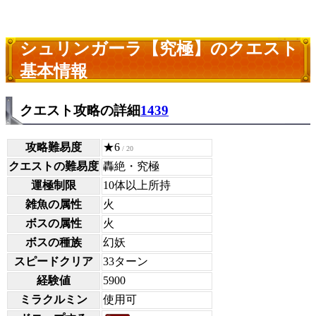
シュリンガーラ【究極】のクエスト
基本情報
クエスト攻略の詳細
1439
攻略難易度
★6
/ 20
クエストの難易度
轟絶・究極
運極制限
10体以上所持
雑魚の属性
火
ボスの属性
火
ボスの種族
幻妖
スピードクリア
33ターン
経験値
5900
ミラクルミン
使用可