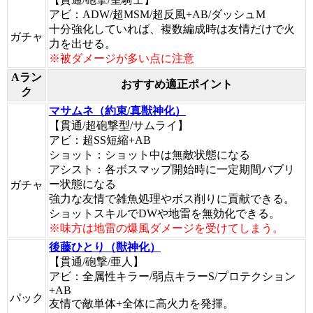
アビ：ADW/超MSM/超反風+AB/ダッシュM
十分強化していれば、複数編成時は友情だけで火
ガチャ
力を出せる。
※被ダメージが多い点に注意
Aラン
おすすめ適正ポイント
ク
マサムネ（約束/真獣神化）
【貫通/超砲撃型/サムライ】
アビ：超SS短縮+AB
ショット：ショット中は無敵状態になる
アシスト：各ボスマップ開始時に一定期間バブリ
ー状態になる
ガチャ
強力な友情で雑魚処理やボス削りに貢献できる。
ショットスキルでDWや地雷を無効化できる。
※味方は地雷の爆風ダメージを受けてしまう。
後藤ひとり（獣神化）
【貫通/砲撃/亜人】
アビ：全属性キラー/弱点キラーS/プロテクション
+AB
パック
友情で敵単体+全体に高火力を発揮。