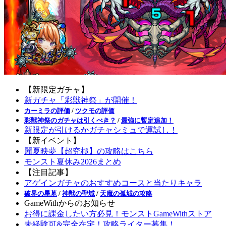
【新限定ガチャ】
新ガチャ「彩獣神祭」が開催！
カーミラの評価
/
ツクモの評価
彩獣神祭のガチャは引くべき？
/
最強に暫定追加！
新限定が引けるかガチャシミュで運試し！
【新イベント】
麗夏映夢【超究極】の攻略はこちら
モンスト夏休み2026まとめ
【注目記事】
アゲインガチャのおすすめコースと当たりキャラ
破界の星墓
/
神獣の聖域
/
天魔の孤城の攻略
GameWithからのお知らせ
お得に課金したい方必見！モンストGameWithストア
未経験可&完全在宅！攻略ライター募集！