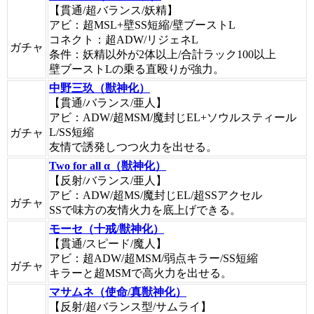
【貫通/超バランス/妖精】
アビ：超MSL+壁SS短縮/壁ブーストL
コネクト：超ADW/リジェネL
ガチャ
条件：妖精以外が2体以上/合計ラック100以上
壁ブーストLの乗る直殴りが強力。
中野三玖（獣神化）
【貫通/バランス/亜人】
アビ：ADW/超MSM/魔封じEL+ソウルスティール
L/SS短縮
ガチャ
友情で誘発しつつ火力を出せる。
Two for all α（獣神化）
【反射/バランス/亜人】
アビ：ADW/超MS/魔封じEL/超SSアクセル
ガチャ
SSで味方の友情火力を底上げできる。
モーセ（十戒/獣神化）
【貫通/スピード/魔人】
アビ：超ADW/超MSM/弱点キラー/SS短縮
ガチャ
キラーと超MSMで高火力を出せる。
マサムネ（使命/真獣神化）
【反射/超バランス型/サムライ】