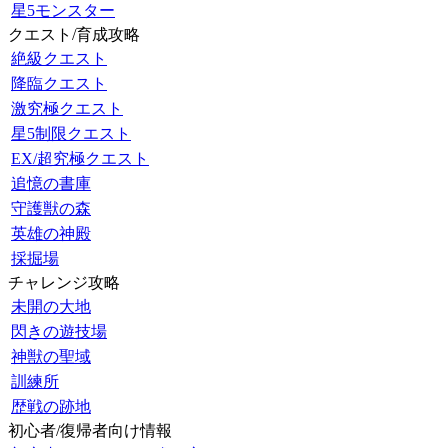
星5モンスター
クエスト/育成攻略
絶級クエスト
降臨クエスト
激究極クエスト
星5制限クエスト
EX/超究極クエスト
追憶の書庫
守護獣の森
英雄の神殿
採掘場
チャレンジ攻略
未開の大地
閃きの遊技場
神獣の聖域
訓練所
歴戦の跡地
初心者/復帰者向け情報