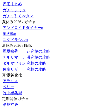
評価まとめ
ガチャシミュ
ガチャ引くべき？
夏休み2026 / ガチャ
アンドロイドダイナーα
風火輪α
ユグドラシルα
夏休み2026 / 降臨
麗夏映夢
超究極の攻略
チルサマーナ
激究極の攻略
ダルマツリン
究極の攻略
佐宗リザ
究極の攻略
真/獣神化改
アラミス
ペリー
竹中半兵衛
定期開催ガチャ
彩獣神祭