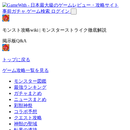
事前ガチャ
ゲーム検索
ログイン
モンスト攻略wiki | モンスターストライク徹底解説
掲示板Q&A
トップに戻る
ゲーム攻略一覧を見る
モンスター図鑑
最強ランキング
ガチャまとめ
ニュースまとめ
彩獣神祭
コラボ予想
クエスト攻略
神獣の聖域
転界の遺跡