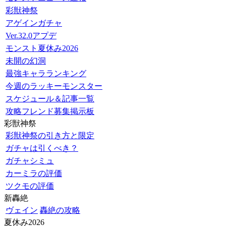
彩獣神祭
アゲインガチャ
Ver.32.0アプデ
モンスト夏休み2026
未開の幻洞
最強キャラランキング
今週のラッキーモンスター
スケジュール＆記事一覧
攻略フレンド募集掲示板
彩獣神祭
彩獣神祭の引き方と限定
ガチャは引くべき？
ガチャシミュ
カーミラの評価
ツクモの評価
新轟絶
ヴェイン
轟絶の攻略
夏休み2026