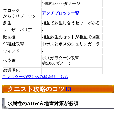
1個約28,000ダメージ
ブロック
アンチブロック一覧
からくりブロック
蘇生
相互で蘇生し合うセットがある
レーザーバリア
-
敵回復
相互蘇生のセットが相互で回復
SS遅延攻撃
中ボスとボスのシュリンガーラ
ウィンド
-
ボスが毎ターン攻撃
伝染霧
約5,000ダメージ
敵透明化
-
モンスターの絞り込み検索はこちら
クエスト攻略のコツ
13
水属性のADW＆地雷対策が必須