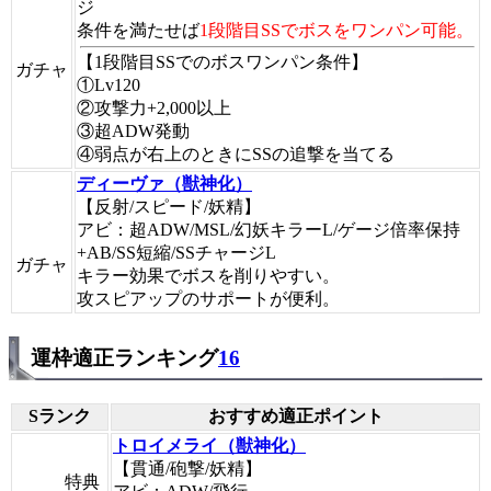
ジ
条件を満たせば
1段階目SSでボスをワンパン可能。
【1段階目SSでのボスワンパン条件】
ガチャ
①Lv120
②攻撃力+2,000以上
③超ADW発動
④弱点が右上のときにSSの追撃を当てる
ディーヴァ（獣神化）
【反射/スピード/妖精】
アビ：超ADW/MSL/幻妖キラーL/ゲージ倍率保持
+AB/SS短縮/SSチャージL
ガチャ
キラー効果でボスを削りやすい。
攻スピアップのサポートが便利。
運枠適正ランキング
16
Sランク
おすすめ適正ポイント
トロイメライ（獣神化）
【貫通/砲撃/妖精】
特典