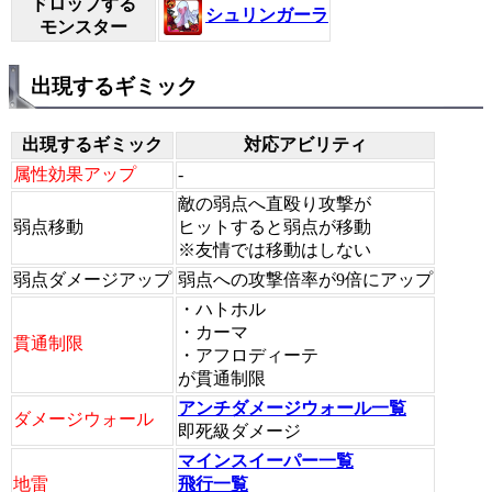
ドロップする
シュリンガーラ
モンスター
出現するギミック
出現するギミック
対応アビリティ
属性効果アップ
-
敵の弱点へ直殴り攻撃が
弱点移動
ヒットすると弱点が移動
※友情では移動はしない
弱点ダメージアップ
弱点への攻撃倍率が9倍にアップ
・ハトホル
・カーマ
貫通制限
・アフロディーテ
が貫通制限
アンチダメージウォール一覧
ダメージウォール
即死級ダメージ
マインスイーパー一覧
地雷
飛行一覧