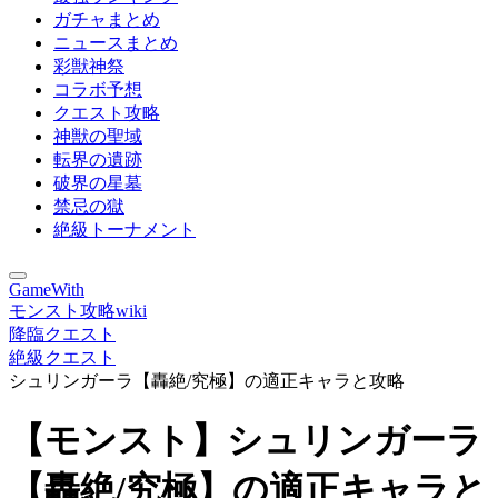
ガチャまとめ
ニュースまとめ
彩獣神祭
コラボ予想
クエスト攻略
神獣の聖域
転界の遺跡
破界の星墓
禁忌の獄
絶級トーナメント
GameWith
モンスト攻略wiki
降臨クエスト
絶級クエスト
シュリンガーラ【轟絶/究極】の適正キャラと攻略
【モンスト】シュリンガーラ
【轟絶/究極】の適正キャラと