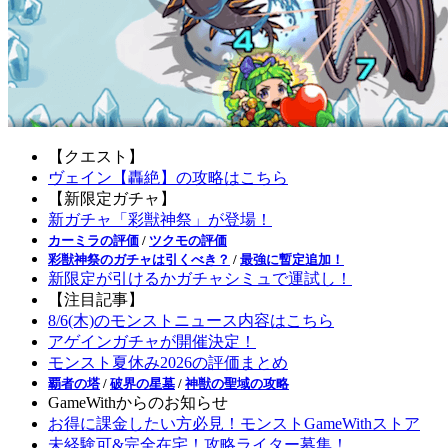
【クエスト】
ヴェイン【轟絶】の攻略はこちら
【新限定ガチャ】
新ガチャ「彩獣神祭」が登場！
カーミラの評価
/
ツクモの評価
彩獣神祭のガチャは引くべき？
/
最強に暫定追加！
新限定が引けるかガチャシミュで運試し！
【注目記事】
8/6(木)のモンストニュース内容はこちら
アゲインガチャが開催決定！
モンスト夏休み2026の評価まとめ
覇者の塔
/
破界の星墓
/
神獣の聖域の攻略
GameWithからのお知らせ
お得に課金したい方必見！モンストGameWithストア
未経験可&完全在宅！攻略ライター募集！