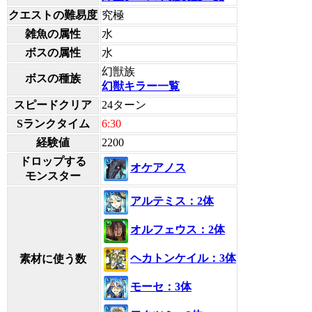
クエストの難易度
究極
雑魚の属性
水
ボスの属性
水
幻獣族
ボスの種族
幻獣キラー一覧
スピードクリア
24ターン
Sランクタイム
6:30
経験値
2200
ドロップする
オケアノス
モンスター
アルテミス：2体
オルフェウス：2体
ヘカトンケイル：3体
素材に使う数
モーセ：3体