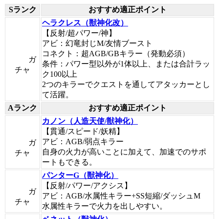
Sランク
おすすめ適正ポイント
ヘラクレス（獣神化改）
【反射/超パワー/神】
アビ：幻竜封じM/友情ブースト
コネクト：超AGB/GBキラー（発動必須）
ガ
条件：パワー型以外が1体以上、または合計ラッ
チャ
ク100以上
2つのキラーでクエストを通してアタッカーとし
て活躍。
Aランク
おすすめ適正ポイント
カノン（人造天使/獣神化）
【貫通/スピード/妖精】
アビ：AGB/弱点キラー
ガ
自身の火力が高いことに加えて、加速でのサポ
チャ
ートもできる。
パンターG（獣神化）
【反射/パワー/アクシス】
ガ
アビ：AGB/水属性キラー+SS短縮/ダッシュM
チャ
水属性キラーで火力を出しやすい。