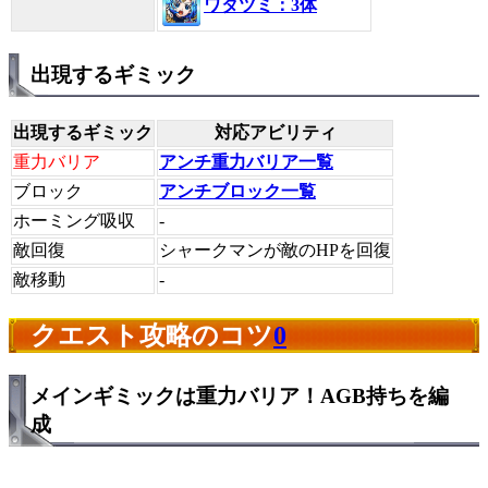
ワタツミ：3体
出現するギミック
出現するギミック
対応アビリティ
重力バリア
アンチ重力バリア一覧
ブロック
アンチブロック一覧
ホーミング吸収
-
敵回復
シャークマンが敵のHPを回復
敵移動
-
クエスト攻略のコツ
0
メインギミックは重力バリア！AGB持ちを編
成