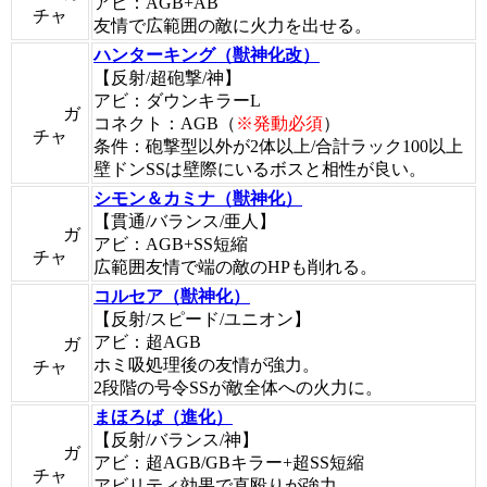
アビ：AGB+AB
チャ
友情で広範囲の敵に火力を出せる。
ハンターキング（獣神化改）
【反射/超砲撃/神】
アビ：ダウンキラーL
ガ
コネクト：AGB（
※発動必須
）
チャ
条件：砲撃型以外が2体以上/合計ラック100以上
壁ドンSSは壁際にいるボスと相性が良い。
シモン＆カミナ（獣神化）
【貫通/バランス/亜人】
ガ
アビ：AGB+SS短縮
チャ
広範囲友情で端の敵のHPも削れる。
コルセア（獣神化）
【反射/スピード/ユニオン】
アビ：超AGB
ガ
ホミ吸処理後の友情が強力。
チャ
2段階の号令SSが敵全体への火力に。
まほろば（進化）
【反射/バランス/神】
ガ
アビ：超AGB/GBキラー+超SS短縮
チャ
アビリティ効果で直殴りが強力。