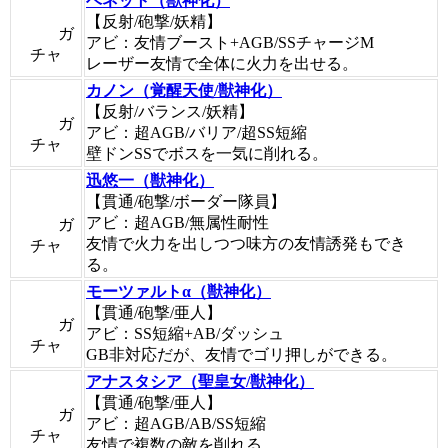
ベネット（獣神化）
【反射/砲撃/妖精】
ガ
アビ：友情ブースト+AGB/SSチャージM
チャ
レーザー友情で全体に火力を出せる。
カノン（覚醒天使/獣神化）
【反射/バランス/妖精】
ガ
アビ：超AGB/バリア/超SS短縮
チャ
壁ドンSSでボスを一気に削れる。
迅悠一（獣神化）
【貫通/砲撃/ボーダー隊員】
アビ：超AGB/無属性耐性
ガ
友情で火力を出しつつ味方の友情誘発もでき
チャ
る。
モーツァルトα（獣神化）
【貫通/砲撃/亜人】
ガ
アビ：SS短縮+AB/ダッシュ
チャ
GB非対応だが、友情でゴリ押しができる。
アナスタシア（聖皇女/獣神化）
【貫通/砲撃/亜人】
ガ
アビ：超AGB/AB/SS短縮
チャ
友情で複数の敵を削れる。