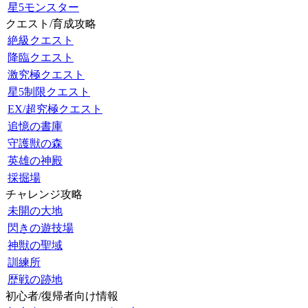
星5モンスター
クエスト/育成攻略
絶級クエスト
降臨クエスト
激究極クエスト
星5制限クエスト
EX/超究極クエスト
追憶の書庫
守護獣の森
英雄の神殿
採掘場
チャレンジ攻略
未開の大地
閃きの遊技場
神獣の聖域
訓練所
歴戦の跡地
初心者/復帰者向け情報