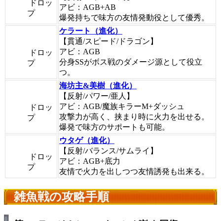
ドロッ
アビ：AGB+AB
プ
爆発持ちで味方の友情発動役として優秀。
ケラート（進化）
【貫通/スピード/ドラゴン】
アビ：AGB
ドロッ
分身SSがボス戦のダメージ源として役立
プ
つ。
海坊主&美樹（進化）
【反射/パワー/亜人】
アビ：AGB/魔族キラーM+ダッシュ
ドロッ
攻撃力が高く、挟まり時に火力を出せる。
プ
爆発で味方のサポートも可能。
ウタゲ（進化）
【反射/バランス/サムライ】
ドロッ
アビ：AGB+底力
プ
友情で火力を出しつつ友情誘発も出来る。
雑魚戦の攻略手順