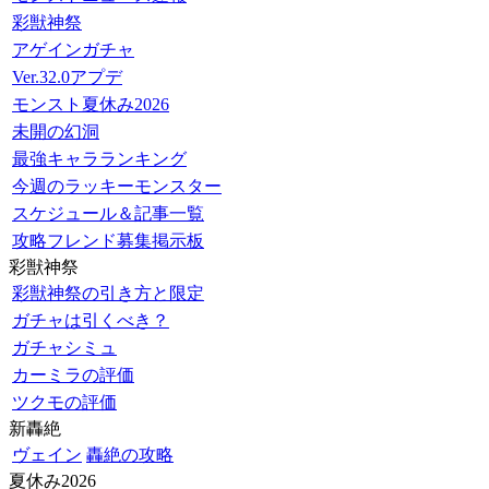
彩獣神祭
アゲインガチャ
Ver.32.0アプデ
モンスト夏休み2026
未開の幻洞
最強キャラランキング
今週のラッキーモンスター
スケジュール＆記事一覧
攻略フレンド募集掲示板
彩獣神祭
彩獣神祭の引き方と限定
ガチャは引くべき？
ガチャシミュ
カーミラの評価
ツクモの評価
新轟絶
ヴェイン
轟絶の攻略
夏休み2026