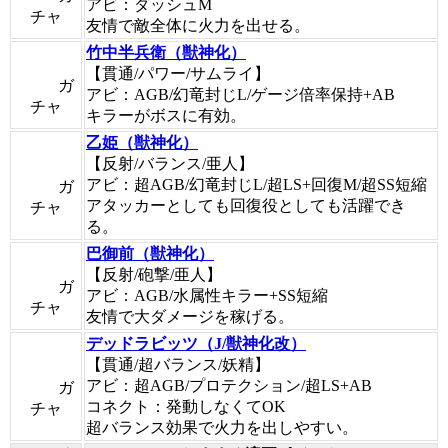
アビ：ダッシュM
チャ
友情で敵全体に火力を出せる。
竹中半兵衛（獣神化）
【貫通/パワー/サムライ】
ガ
アビ：AGB/幻竜封じL/ゲージ倍率保持+AB
チャ
キラーがボスに有効。
乙姫（獣神化）
【反射/バランス/亜人】
アビ：超AGB/幻竜封じL/超LS+回復M/超SS短縮
ガ
アタッカーとしても回復役としても活躍でき
チャ
る。
巴御前（獣神化）
【反射/砲撃/亜人】
ガ
アビ：AGB/水属性キラー+SS短縮
チャ
友情で大ダメージを稼げる。
デッドラビッツ（J/獣神化改）
【貫通/超バランス/妖精】
アビ：超AGB/プロテクション/超LS+AB
ガ
コネクト：発動しなくてOK
チャ
超バランス効果で火力を出しやすい。