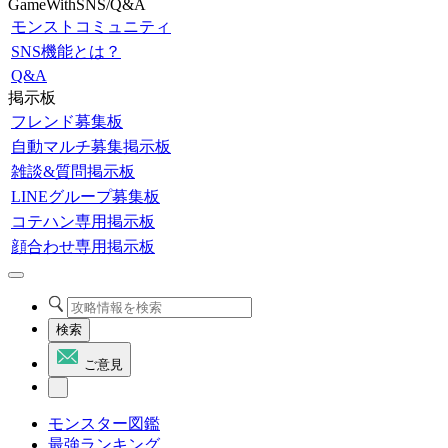
GameWithSNS/Q&A
モンストコミュニティ
SNS機能とは？
Q&A
掲示板
フレンド募集板
自動マルチ募集掲示板
雑談&質問掲示板
LINEグループ募集板
コテハン専用掲示板
顔合わせ専用掲示板
検索
ご意見
モンスター図鑑
最強ランキング