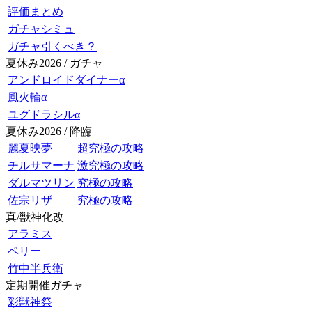
評価まとめ
ガチャシミュ
ガチャ引くべき？
夏休み2026 / ガチャ
アンドロイドダイナーα
風火輪α
ユグドラシルα
夏休み2026 / 降臨
麗夏映夢
超究極の攻略
チルサマーナ
激究極の攻略
ダルマツリン
究極の攻略
佐宗リザ
究極の攻略
真/獣神化改
アラミス
ペリー
竹中半兵衛
定期開催ガチャ
彩獣神祭