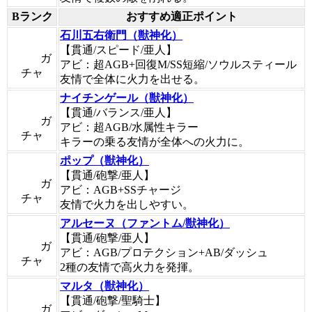
Bランク
おすすめ適正ポイント
石川五右衛門（獣神化）
【貫通/スピード/亜人】
ガ
アビ：超AGB+回復M/SS短縮/ソウルスティール
チャ
友情で全体に火力を出せる。
ナイチンゲール（獣神化）
【貫通/バランス/亜人】
ガ
アビ：超AGB/水属性キラー
チャ
キラーの乗る友情が全体への火力に。
ポップ（獣神化）
【貫通/砲撃/亜人】
ガ
アビ：AGB+SSチャージ
チャ
友情で火力を出しやすい。
アルセーヌ（ファントム/獣神化）
【貫通/砲撃/亜人】
ガ
アビ：AGB/プロテクション+AB/ダッシュ
チャ
2種の友情で高火力を発揮。
マルタ（獣神化）
【貫通/砲撃/聖騎士】
ガ