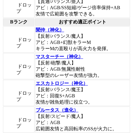
【貫通/バランス/亜人】
ドロッ
アビ：AGB/SS短縮/ゲージ倍率保持+AB
プ
友情で広範囲を攻撃できる。
Bランク
おすすめ適正ポイント
聞仲（神化）
【反射/バランス/魔人】
ドロッ
アビ：AGB+幻獣キラーM
プ
キラーMの直殴りが高火力を発揮。
マスターチー（神化）
【反射/砲撃/魔人】
ドロッ
アビ：AGB/無属性耐性
プ
砲撃型のレーザー友情が強力。
エスカトロジー（神化）
【反射/バランス/魔王】
ドロッ
アビ：回復S+AGB
プ
友情が雑魚処理に役立つ。
ブルータス（進化）
【反射/スピード/魔人】
ドロッ
アビ：AGB
プ
広範囲友情と高回転率のSSが火力に。