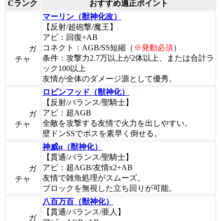
Cランク
おすすめ適正ポイント
マーリン（獣神化改）
【反射/超砲撃/魔王】
アビ：回復+AB
コネクト：AGB/SS短縮（
※発動必須
）
ガ
条件：攻撃力2.7万以上が2体以上、または合計ラ
チャ
ック100以上
友情が全体のダメージ源として優秀。
ロビンフッド（獣神化）
【反射/バランス/聖騎士】
アビ：超AGB
ガ
全敵を攻撃する友情で火力を出しやすい。
チャ
壁ドンSSでボスを素早く倒せる。
神威α（獣神化）
【貫通/バランス/聖騎士】
アビ：超AGB/友情x2+AB
ガ
友情で雑魚処理がスムーズ。
チャ
ブロックを無視した立ち回りが可能。
八百万百（獣神化）
【貫通/バランス/亜人】
ガ