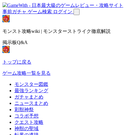
事前ガチャ
ゲーム検索
ログイン
モンスト攻略wiki | モンスターストライク徹底解説
掲示板Q&A
トップに戻る
ゲーム攻略一覧を見る
モンスター図鑑
最強ランキング
ガチャまとめ
ニュースまとめ
彩獣神祭
コラボ予想
クエスト攻略
神獣の聖域
転界の遺跡