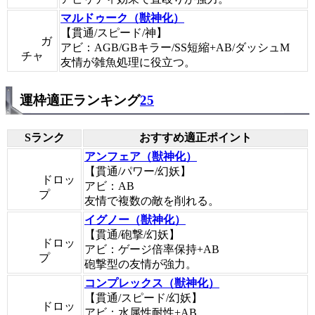
マルドゥーク（獣神化）
【貫通/スピード/神】
ガ
アビ：AGB/GBキラー/SS短縮+AB/ダッシュM
チャ
友情が雑魚処理に役立つ。
運枠適正ランキング
25
Sランク
おすすめ適正ポイント
アンフェア（獣神化）
【貫通/パワー/幻妖】
ドロッ
アビ：AB
プ
友情で複数の敵を削れる。
イグノー（獣神化）
【貫通/砲撃/幻妖】
ドロッ
アビ：ゲージ倍率保持+AB
プ
砲撃型の友情が強力。
コンプレックス（獣神化）
【貫通/スピード/幻妖】
ドロッ
アビ：水属性耐性+AB