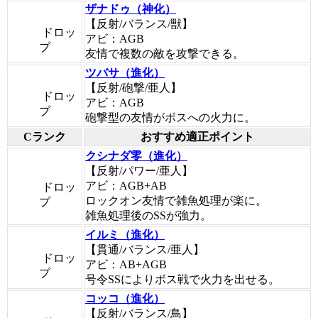
ザナドゥ（神化）
【反射/バランス/獣】
ドロッ
アビ：AGB
プ
友情で複数の敵を攻撃できる。
ツバサ（進化）
【反射/砲撃/亜人】
ドロッ
アビ：AGB
プ
砲撃型の友情がボスへの火力に。
Cランク
おすすめ適正ポイント
クシナダ零（進化）
【反射/パワー/亜人】
アビ：AGB+AB
ドロッ
ロックオン友情で雑魚処理が楽に。
プ
雑魚処理後のSSが強力。
イルミ（進化）
【貫通/バランス/亜人】
ドロッ
アビ：AB+AGB
プ
号令SSによりボス戦で火力を出せる。
コッコ（進化）
【反射/バランス/鳥】