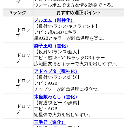
プ
ウォールボムで味方友情を誘発できる。
Aランク
おすすめ適正ポイント
メルエム（獣神化）
【反射/バランス/キメラアント】
ドロッ
アビ：超AGB+Cキラー
プ
超AGBとキラーが雑魚処理を楽に。
獅子王司（進化）
【反射/バランス/亜人】
ドロッ
アビ：超LS+AGB/ラックGBキラー
プ
広範囲友情とキラーで火力を出しやすい。
アドゥブタ（獣神化）
【反射/バランス/幻妖】
ドロッ
アビ：AGB
プ
チップソーが雑魚処理に役立つ。
木座敷わらし（進化）
【貫通/スピード/妖精】
ドロッ
アビ：AGB
プ
衛星弾で火力を出しやすい。
三毛乃（進化）