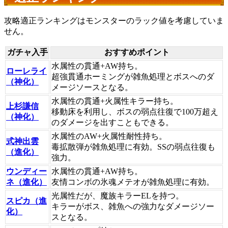
攻略適正ランキングはモンスターのラック値を考慮していま
せん。
ガチャ入手
おすすめポイント
水属性の貫通+AW持ち。
ローレライ
超強貫通ホーミングが雑魚処理とボスへのダ
（神化）
メージソースとなる。
水属性の貫通+火属性キラー持ち。
上杉謙信
移動床を利用し、ボスの弱点往復で100万超え
（神化）
のダメージを出すこともできる。
水属性のAW+火属性耐性持ち。
式神出雲
毒拡散弾が雑魚処理に有効。SSの弱点往復も
（進化）
強力。
ウンディー
水属性の貫通+AW持ち。
ネ（進化）
友情コンボの氷魂メテオが雑魚処理に有効。
光属性だが、魔族キラーELを持つ。
スピカ（進
キラーがボス、雑魚への強力なダメージソー
化）
スとなる。