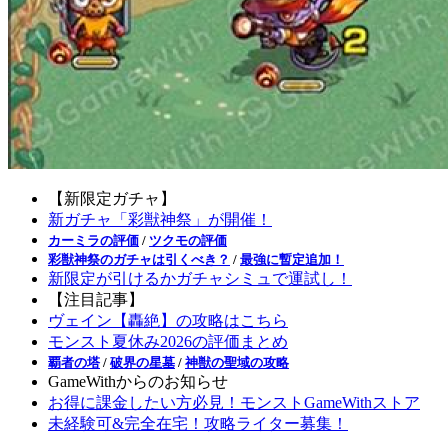
【新限定ガチャ】
新ガチャ「彩獣神祭」が開催！
カーミラの評価
/
ツクモの評価
彩獣神祭のガチャは引くべき？
/
最強に暫定追加！
新限定が引けるかガチャシミュで運試し！
【注目記事】
ヴェイン【轟絶】の攻略はこちら
モンスト夏休み2026の評価まとめ
覇者の塔
/
破界の星墓
/
神獣の聖域の攻略
GameWithからのお知らせ
お得に課金したい方必見！モンストGameWithストア
未経験可&完全在宅！攻略ライター募集！