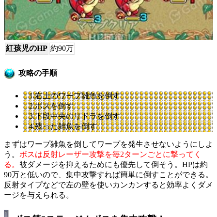
紅孩児のHP
約90万
攻略の手順
1.右上のワープ雑魚を倒す
2.ボスを倒す
3.下段中央のリドラを倒す
4.残った雑魚を倒す
まずはワープ雑魚を倒してワープを発生させないようにしよ
う。
ボスは反射レーザー攻撃を毎2ターンごとに撃ってく
る。
被ダメージを抑えるためにも優先して倒そう。HPは約
90万と低いので、集中攻撃すれば簡単に倒すことができる。
反射タイプなどで左の壁を使いカンカンすると効率よくダメ
ージを与えられる。