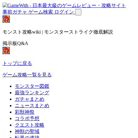
事前ガチャ
ゲーム検索
ログイン
モンスト攻略wiki | モンスターストライク徹底解説
掲示板Q&A
トップに戻る
ゲーム攻略一覧を見る
モンスター図鑑
最強ランキング
ガチャまとめ
ニュースまとめ
彩獣神祭
コラボ予想
クエスト攻略
神獣の聖域
転界の遺跡