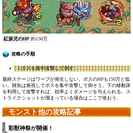
紅孩児のHP
約150万
攻略の手順
1.ボスを集中攻撃して倒す
最終ステージはワープが発生しない。ボスのHPも150万と低
い。雑魚は無視してボスを集中攻撃して倒そう。下の移動床
を利用して攻撃すれば、効率よくダメージを与えられる。ス
トライクショットが溜まっている場合はここで使おう。
モンスト他の攻略記事
彩獣神祭が開催！