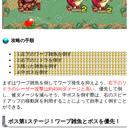
攻略の手順
1.左下のワープ雑魚を倒す
2.右下のリドラを倒す
3.残った雑魚を倒す
4.中ボスを倒す
まずはワープ雑魚を倒してワープ発生を抑えよう。
右下のリ
ドラのレーザー攻撃は約4500ダメージと高い。
優先して倒
し、被ダメージを減らそう。中ボスを倒す際は、右のスピー
ドアップの移動床を利用することによって効率よく倒すこと
ができる。
ボス第1ステージ！ワープ雑魚とボスを優先！