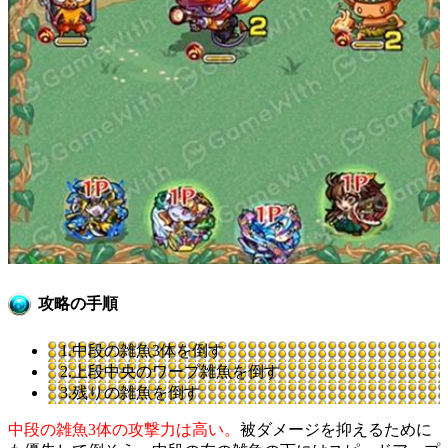
攻略の手順
1.中段の雑魚3体を倒す
2.上段中央のワープ雑魚を倒す
3.残りの雑魚を倒す
中段の雑魚3体の攻撃力は高い。
被ダメージを抑えるために