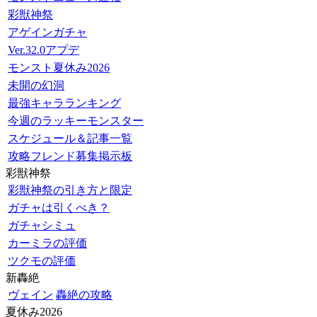
彩獣神祭
アゲインガチャ
Ver.32.0アプデ
モンスト夏休み2026
未開の幻洞
最強キャラランキング
今週のラッキーモンスター
スケジュール＆記事一覧
攻略フレンド募集掲示板
彩獣神祭
彩獣神祭の引き方と限定
ガチャは引くべき？
ガチャシミュ
カーミラの評価
ツクモの評価
新轟絶
ヴェイン
轟絶の攻略
夏休み2026