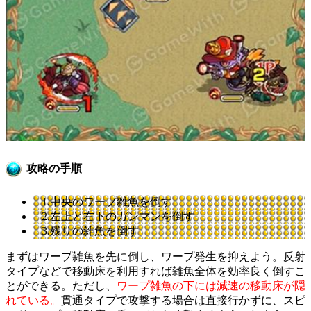
攻略の手順
1.中央のワープ雑魚を倒す
2.左上と右下のガンマンを倒す
3.残りの雑魚を倒す
まずはワープ雑魚を先に倒し、ワープ発生を抑えよう。反射
タイプなどで移動床を利用すれば雑魚全体を効率良く倒すこ
とができる。ただし、
ワープ雑魚の下には減速の移動床が隠
れている。
貫通タイプで攻撃する場合は直接行かずに、スピ