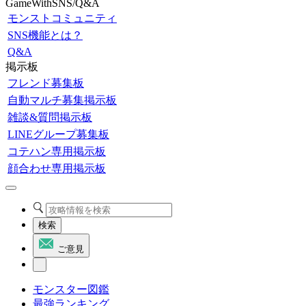
GameWithSNS/Q&A
モンストコミュニティ
SNS機能とは？
Q&A
掲示板
フレンド募集板
自動マルチ募集掲示板
雑談&質問掲示板
LINEグループ募集板
コテハン専用掲示板
顔合わせ専用掲示板
検索
ご意見
モンスター図鑑
最強ランキング