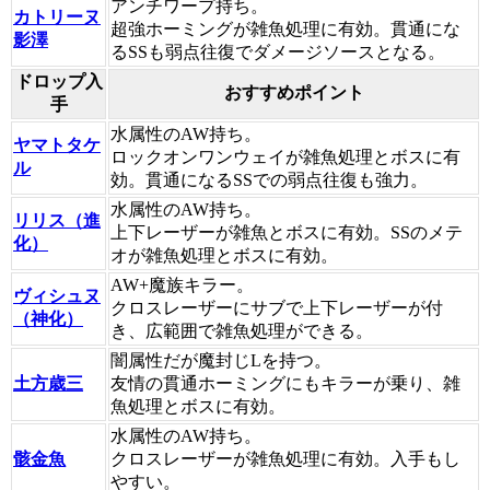
アンチワープ持ち。
カトリーヌ
超強ホーミングが雑魚処理に有効。貫通にな
影澤
るSSも弱点往復でダメージソースとなる。
ドロップ入
おすすめポイント
手
水属性のAW持ち。
ヤマトタケ
ロックオンワンウェイが雑魚処理とボスに有
ル
効。貫通になるSSでの弱点往復も強力。
水属性のAW持ち。
リリス（進
上下レーザーが雑魚とボスに有効。SSのメテ
化）
オが雑魚処理とボスに有効。
AW+魔族キラー。
ヴィシュヌ
クロスレーザーにサブで上下レーザーが付
（神化）
き、広範囲で雑魚処理ができる。
闇属性だが魔封じLを持つ。
土方歳三
友情の貫通ホーミングにもキラーが乗り、雑
魚処理とボスに有効。
水属性のAW持ち。
骸金魚
クロスレーザーが雑魚処理に有効。入手もし
やすい。