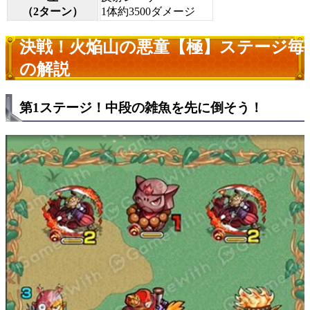
（2ターン）
1体約3500ダメージ
決戦！火焔山の悪童【極】ステージ毎
の解説
第1ステージ！中段の雑魚を先に倒そう！