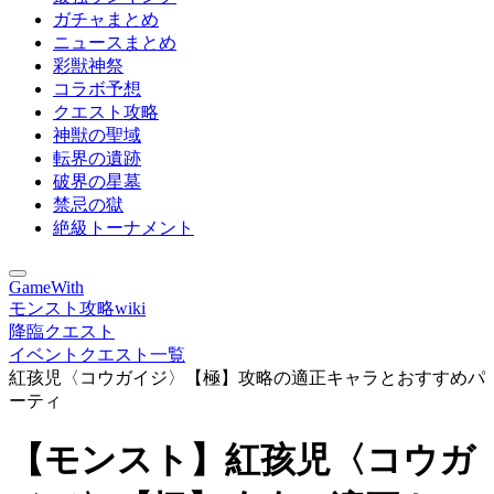
ガチャまとめ
ニュースまとめ
彩獣神祭
コラボ予想
クエスト攻略
神獣の聖域
転界の遺跡
破界の星墓
禁忌の獄
絶級トーナメント
GameWith
モンスト攻略wiki
降臨クエスト
イベントクエスト一覧
紅孩児〈コウガイジ〉【極】攻略の適正キャラとおすすめパ
ーティ
【モンスト】紅孩児〈コウガ