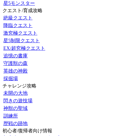
星5モンスター
クエスト/育成攻略
絶級クエスト
降臨クエスト
激究極クエスト
星5制限クエスト
EX/超究極クエスト
追憶の書庫
守護獣の森
英雄の神殿
採掘場
チャレンジ攻略
未開の大地
閃きの遊技場
神獣の聖域
訓練所
歴戦の跡地
初心者/復帰者向け情報