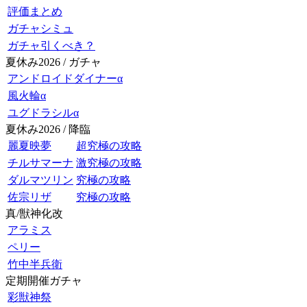
評価まとめ
ガチャシミュ
ガチャ引くべき？
夏休み2026 / ガチャ
アンドロイドダイナーα
風火輪α
ユグドラシルα
夏休み2026 / 降臨
麗夏映夢
超究極の攻略
チルサマーナ
激究極の攻略
ダルマツリン
究極の攻略
佐宗リザ
究極の攻略
真/獣神化改
アラミス
ペリー
竹中半兵衛
定期開催ガチャ
彩獣神祭