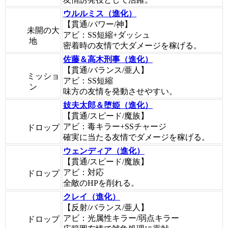
ウルルミス（進化）
【貫通/パワー/神】
未開の大
アビ：SS短縮+ダッシュ
地
密着時の友情で大ダメージを稼げる。
佐藤＆高木刑事（進化）
【貫通/バランス/亜人】
ミッショ
アビ：SS短縮
ン
味方の友情を発動させやすい。
妓夫太郎＆堕姫（進化）
【貫通/スピード/魔族】
アビ：毒キラー+SSチャージ
ドロップ
確実に当たる友情でダメージを稼げる。
ウェンディア（進化）
【貫通/スピード/魔族】
アビ：対応
ドロップ
全敵のHPを削れる。
クレイ（進化）
【反射/バランス/亜人】
アビ：光属性キラー/弱点キラー
ドロップ