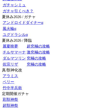
ガチャシミュ
ガチャ引くべき？
夏休み2026 / ガチャ
アンドロイドダイナーα
風火輪α
ユグドラシルα
夏休み2026 / 降臨
麗夏映夢
超究極の攻略
チルサマーナ
激究極の攻略
ダルマツリン
究極の攻略
佐宗リザ
究極の攻略
真/獣神化改
アラミス
ペリー
竹中半兵衛
定期開催ガチャ
彩獣神祭
超獣神祭