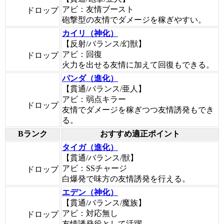
アビ：友情ブースト
ドロップ
砲撃型の友情でダメージを稼ぎやすい。
カイリ（神化）
【反射/バランス/幻獣】
アビ：回復
ドロップ
火力を出せる友情に加えて回復もできる。
パンダ（進化）
【貫通/バランス/亜人】
アビ：弱点キラー
ドロップ
友情でダメージを稼ぎつつ友情誘発もでき
る。
Bランク
おすすめ適正ポイント
タイガ（進化）
【貫通/バランス/獣】
アビ：SSチャージ
ドロップ
白爆発で味方の友情誘発を行える。
エデン（神化）
【貫通/バランス/魔族】
アビ：対応無し
ドロップ
友情誘発役として活躍。