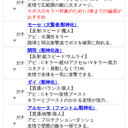
ガチ
友情で広範囲の敵に大ダメージ。
ャ
※ボスのキラー対象のため1~2体までの編成が
おすすめ
モーセ（大賢者/獣神化）
【反射/スピード/魔人】
ガチ
アビ：火属性キラー
ャ
跳弾と弱点衝撃波でボスを確実に削れる。
関羽（獣神化改）
【反射/超スピード/サムライ】
アビ：Cキラー/超SSアクセル+Vキラー/底力
ガチ
コネクト：発動しなくてOK
ャ
友情で全体を一気に攻撃できる。
ダイ（獣神化）
【貫通/バランス/亜人】
ガチ
アビ：Cキラー/友情ブースト
ャ
キラーとブーストのかかる友情が強力。
アルセーヌ（ファントム/獣神化）
【貫通/砲撃/亜人】
ガチ
アビ：プロテクション+ダッシュ
ャ
友情で壁際の敵を一掃できる。