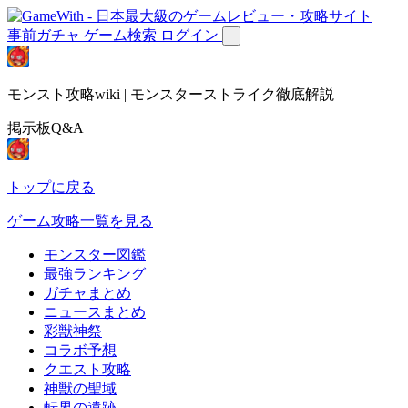
事前ガチャ
ゲーム検索
ログイン
モンスト攻略wiki | モンスターストライク徹底解説
掲示板Q&A
トップに戻る
ゲーム攻略一覧を見る
モンスター図鑑
最強ランキング
ガチャまとめ
ニュースまとめ
彩獣神祭
コラボ予想
クエスト攻略
神獣の聖域
転界の遺跡