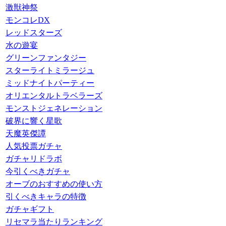
激獣神祭
モンコレDX
レッドスターズ
水の遊宴
グリーンファンタジー
スターライトミラージュ
ミッドナイトパーティー
オリエンタルトラベラーズ
モンストジェネレーション
破界に響く星歌
天魔英傑譚
人気投票ガチャ
ガチャリドラボ
今引くべきガチャ
オーブのおすすめの使い方
引くべきキャラの特徴
ガチャギフト
リセマラ当たりランキング