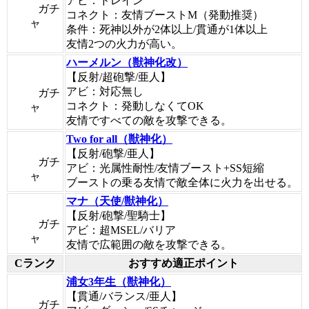
アビ：ドレイン
ガチ
コネクト：友情ブーストM（発動推奨）
ャ
条件：死神以外が2体以上/貫通が1体以上
友情2つの火力が高い。
ハーメルン（獣神化改）
【反射/超砲撃/亜人】
アビ：対応無し
ガチ
コネクト：発動しなくてOK
ャ
友情ですべての敵を攻撃できる。
Two for all（獣神化）
【反射/砲撃/亜人】
ガチ
アビ：光属性耐性/友情ブースト+SS短縮
ャ
ブーストの乗る友情で敵全体に火力を出せる。
マナ（天使/獣神化）
【反射/砲撃/聖騎士】
ガチ
アビ：超MSEL/バリア
ャ
友情で広範囲の敵を攻撃できる。
Cランク
おすすめ適正ポイント
浦女3年生（獣神化）
【貫通/バランス/亜人】
ガチ