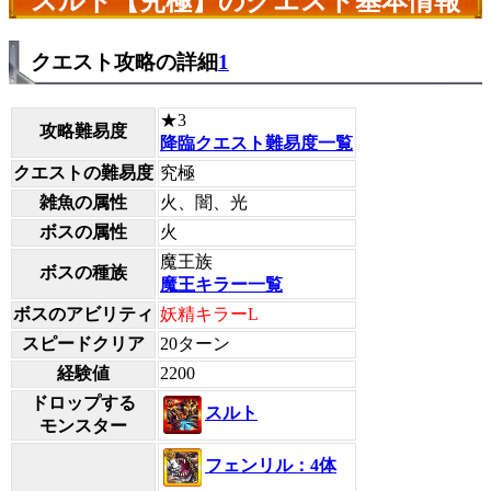
スルト【究極】のクエスト基本情報
クエスト攻略の詳細
1
★3
攻略難易度
降臨クエスト難易度一覧
クエストの難易度
究極
雑魚の属性
火、闇、光
ボスの属性
火
魔王族
ボスの種族
魔王キラー一覧
ボスのアビリティ
妖精キラーL
スピードクリア
20ターン
経験値
2200
ドロップする
スルト
モンスター
フェンリル：4体