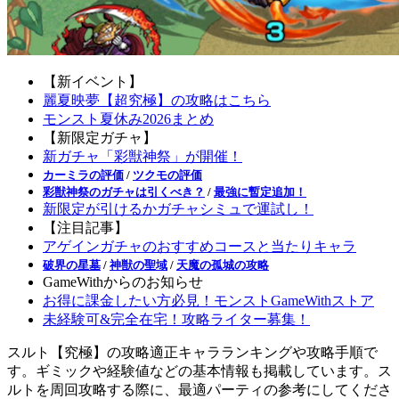
【新イベント】
麗夏映夢【超究極】の攻略はこちら
モンスト夏休み2026まとめ
【新限定ガチャ】
新ガチャ「彩獣神祭」が開催！
カーミラの評価
/
ツクモの評価
彩獣神祭のガチャは引くべき？
/
最強に暫定追加！
新限定が引けるかガチャシミュで運試し！
【注目記事】
アゲインガチャのおすすめコースと当たりキャラ
破界の星墓
/
神獣の聖域
/
天魔の孤城の攻略
GameWithからのお知らせ
お得に課金したい方必見！モンストGameWithストア
未経験可&完全在宅！攻略ライター募集！
スルト【究極】の攻略適正キャラランキングや攻略手順で
す。ギミックや経験値などの基本情報も掲載しています。ス
ルトを周回攻略する際に、最適パーティの参考にしてくださ