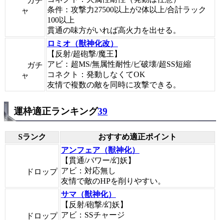
ガチ
条件：攻撃力27500以上が2体以上/合計ラック
ャ
100以上
貫通の味方がいれば高火力を出せる。
ロミオ（獣神化改）
【反射/超砲撃/魔王】
アビ：超MS/無属性耐性/ビ破壊/超SS短縮
ガチ
コネクト：発動しなくてOK
ャ
友情で複数の敵を同時に攻撃できる。
運枠適正ランキング
39
Sランク
おすすめ適正ポイント
アンフェア（獣神化）
【貫通/パワー/幻妖】
アビ：対応無し
ドロップ
友情で敵のHPを削りやすい。
サマ（獣神化）
【反射/砲撃/幻妖】
アビ：SSチャージ
ドロップ