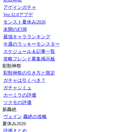
アゲインガチャ
Ver.32.0アプデ
モンスト夏休み2026
未開の幻洞
最強キャラランキング
今週のラッキーモンスター
スケジュール＆記事一覧
攻略フレンド募集掲示板
彩獣神祭
彩獣神祭の引き方と限定
ガチャは引くべき？
ガチャシミュ
カーミラの評価
ツクモの評価
新轟絶
ヴェイン
轟絶の攻略
夏休み2026
評価まとめ