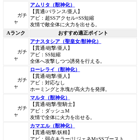
アムリタ（獣神化）
【貫通/バランス/亜人】
ガチ
アビ：超SSアクセル+SS短縮
ャ
友情で敵全体に火力を出せる。
Aランク
おすすめ適正ポイント
アナスタシア（聖皇女/獣神化）
【貫通/砲撃/亜人】
ガチ
アビ：SS短縮
ャ
全体へ攻撃しつつ誘発を行える。
ローレライ（獣神化）
【貫通/砲撃/亜人】
ガチ
アビ：対応なし
ャ
ホーミングと氷塊が高火力を発揮。
マルタ（獣神化）
【貫通/砲撃/聖騎士】
ガチ
アビ：ダッシュM
ャ
友情で全体に火力を出せる。
カマエル（獣神化）
【貫通/砲撃/妖精】
アビ：弱点キラー/リジェネM+SSブースト