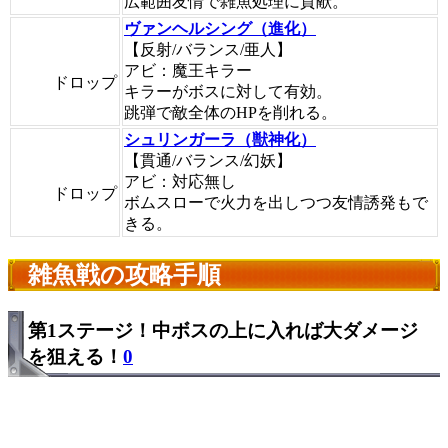
広範囲友情で雑魚処理に貢献。
ヴァンヘルシング（進化）
【反射/バランス/亜人】
アビ：魔王キラー
ドロップ
キラーがボスに対して有効。
跳弾で敵全体のHPを削れる。
シュリンガーラ（獣神化）
【貫通/バランス/幻妖】
アビ：対応無し
ドロップ
ボムスローで火力を出しつつ友情誘発もで
きる。
雑魚戦の攻略手順
第1ステージ！中ボスの上に入れば大ダメージ
を狙える！
0