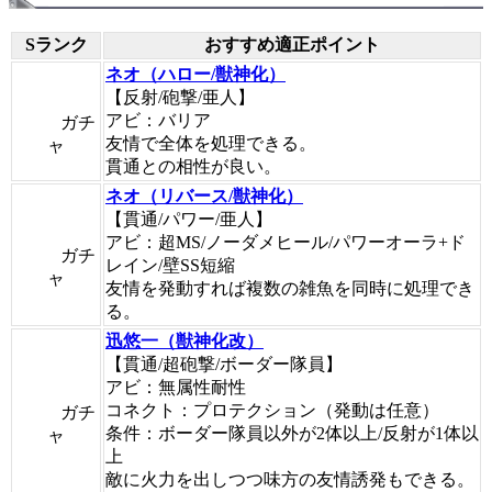
Sランク
おすすめ適正ポイント
ネオ（ハロー/獣神化）
【反射/砲撃/亜人】
アビ：バリア
ガチ
友情で全体を処理できる。
ャ
貫通との相性が良い。
ネオ（リバース/獣神化）
【貫通/パワー/亜人】
アビ：超MS/ノーダメヒール/パワーオーラ+ド
ガチ
レイン/壁SS短縮
ャ
友情を発動すれば複数の雑魚を同時に処理でき
る。
迅悠一（獣神化改）
【貫通/超砲撃/ボーダー隊員】
アビ：無属性耐性
コネクト：プロテクション（発動は任意）
ガチ
条件：ボーダー隊員以外が2体以上/反射が1体以
ャ
上
敵に火力を出しつつ味方の友情誘発もできる。