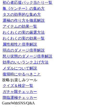
初心者応援パック当たり一覧
亀《ケンチー》の集め方
タスの効率的な集め方
運極の作り方を徹底解説
アイテムの効果一覧
わくわくの実の厳選方法
わくわくの実の効果一覧
属性相性と倍率解説
弱点のダメージ倍率解説
怒り状態のダメージ倍率解説
効率のいいランク上げ方法
メダルについて解説
復帰時にやるべきこと
攻略/お楽しみツール
クイズ＆検定一覧
ガチャ限チェッカー
降臨運極チェッカー
GameWithSNS/Q&A