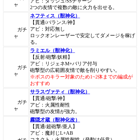
アビ：ダッシュ/SSチャージ
ャ
2つの友情で複数の敵に火力を出せる。
ネフティス（獣神化）
【貫通/バランス/神】
アビ：対応無し
ガチ
ロックオンレーザーで安定してダメージを稼げ
ャ
る。
ラミエル（獣神化）
【反射/砲撃/妖精】
アビ：リジェネM+バリア付与
ガチ
砲撃型の広範囲友情で敵を削りやすい。
ャ
※ボスのキラー対象のため1~2体までの編成が
おすすめ
サラスヴァティ（獣神化）
【貫通/砲撃/神】
ガチ
アビ：火属性耐性
ャ
砲撃型の友情が強力。
霧隠才蔵（獣神化改）
【貫通/超砲撃/亜人】
アビ：魔封じL+AB
コネクト：火属性耐性（発動は任意）