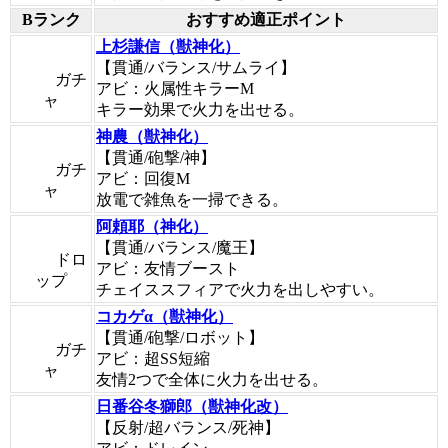
Bランク
おすすめ適正ポイント
上杉謙信（獣神化）
【貫通/バランス/サムライ】
ガチ
アビ：火属性キラーM
ャ
キラー効果で火力を出せる。
神農（獣神化）
【貫通/砲撃/神】
ガチ
アビ：回復M
ャ
放電で雑魚を一掃できる。
阿頼耶（神化）
【貫通/バランス/魔王】
ドロ
アビ：友情ブースト
ップ
チェイススフィアで火力を出しやすい。
コカゲα（獣神化）
【貫通/砲撃/ロボット】
ガチ
アビ：超SS短縮
ャ
友情2つで全体に火力を出せる。
日番谷冬獅郎（獣神化改）
【反射/超バランス/死神】