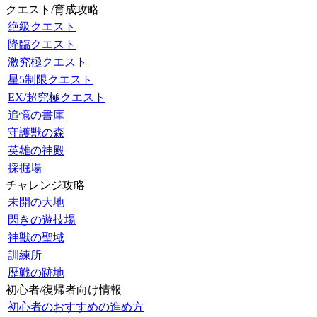
クエスト/育成攻略
絶級クエスト
降臨クエスト
激究極クエスト
星5制限クエスト
EX/超究極クエスト
追憶の書庫
守護獣の森
英雄の神殿
採掘場
チャレンジ攻略
未開の大地
閃きの遊技場
神獣の聖域
訓練所
歴戦の跡地
初心者/復帰者向け情報
初心者のおすすめの進め方