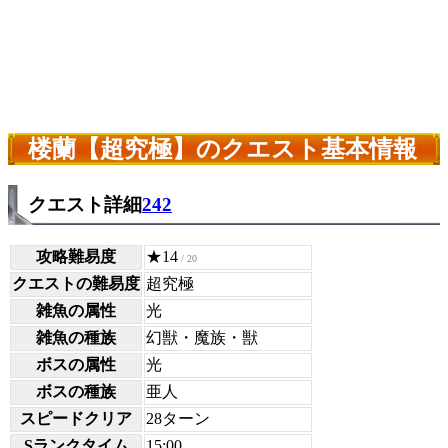
楼蘭【超究極】のクエスト基本情報
クエスト詳細
242
攻略難易度
★14
/ 20
クエストの難易度
超究極
雑魚の属性
光
雑魚の種族
幻獣・魔族・獣
ボスの属性
光
ボスの種族
亜人
スピードクリア
28ターン
Sランクタイム
15:00