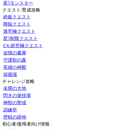
星5モンスター
クエスト/育成攻略
絶級クエスト
降臨クエスト
激究極クエスト
星5制限クエスト
EX/超究極クエスト
追憶の書庫
守護獣の森
英雄の神殿
採掘場
チャレンジ攻略
未開の大地
閃きの遊技場
神獣の聖域
訓練所
歴戦の跡地
初心者/復帰者向け情報