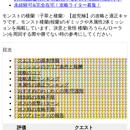
未経験可&完全在宅！攻略ライター募集！
モンストの楼蘭〈子翠と楼蘭〉【超究極】の攻略と適正キャ
ラです。モンスト楼蘭(桜蘭)のギミックや木属性2体ミッシ
ョンを掲載しています。決意と覚悟 楼蘭(ろうらん/ローラ
ン)を周回する際や勝てない時の参考にしてください。
目次
クエストの基本情報
ミッションのクリア条件と報酬
攻略のコツ
攻略適正ランキング
木属性の適正ランキング
おすすめのわくわくの実/守護獣
雑魚戦の攻略手順
ボスの攻撃パターン
ボス戦の攻略手順
クリアパーティの報告
評価
クエスト