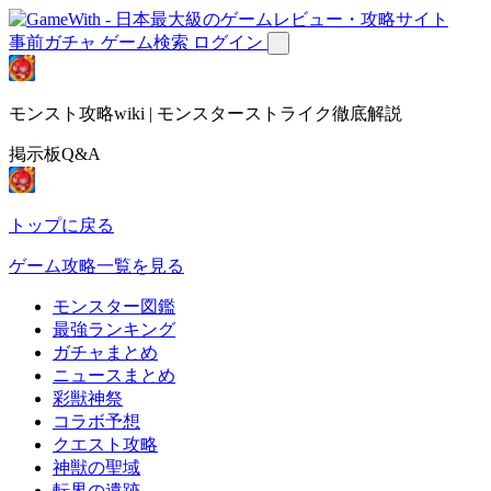
事前ガチャ
ゲーム検索
ログイン
モンスト攻略wiki | モンスターストライク徹底解説
掲示板Q&A
トップに戻る
ゲーム攻略一覧を見る
モンスター図鑑
最強ランキング
ガチャまとめ
ニュースまとめ
彩獣神祭
コラボ予想
クエスト攻略
神獣の聖域
転界の遺跡