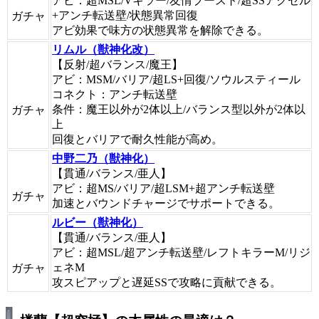
アビ：超MSL/Vキラー/友情ブースト/超SSアクセル
+アンチ転送壁/状態異常回復
ガチャ
アビ効果で味方の状態異常を解除できる。
リムル（獣神化改）
【反射/超バランス/魔王】
アビ：MSM/バリア/超LS+回復/ソウルスティール
コネクト：アンチ転送壁
条件：魔王以外が2体以上/バランス型以外が2体以
ガチャ
上
回復とバリアで耐久性能が高め。
中野二乃（獣神化）
【貫通/バランス/亜人】
アビ：超MS/バリア/超LSM+超アンチ転送壁
ガチャ
加速とバウンドチャージでサポートできる。
ルビー（獣神化）
【貫通/バランス/亜人】
アビ：超MSL/超アンチ転送壁/レフトキラーM/リジ
ェネM
ガチャ
攻スピアップと遅延SSで攻略に貢献できる。