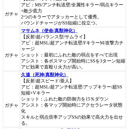
アビ：MS/アンチ転送壁/全属性キラー/弱点キラー
+敵少底力
ガチャ
2つのキラーでアタッカーとして優秀。
バウンドチャージがSS短縮に役立つ。
マサムネ（使命/真獣神化）
【反射/超バランス型/サムライ】
アビ：超MSL/超アンチ転送壁/FキラーM/攻撃力チ
ャージ
ショット：最初にふれた敵の弱点をすべて出現
ガチャ
アシスト：各ボスマップ開始時にSSを3ターン短縮
アビ効果で直殴り火力が高い。
久遠（死神/真獣神化）
【反射/超スピード/亜人】
アビ：超MSL/超アンチ転送壁/アップキラー/超SS
短縮+Vキラー
ショット：ふれた敵の防御力を15％ダウン
アシスト：各マップ開始時にアクセラレータ状態
ガチャ
化
スキルと弱点倍率アップSSの効果で高火力を出せ
る。