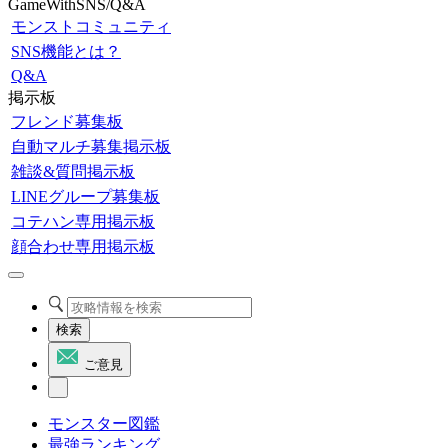
GameWithSNS/Q&A
モンストコミュニティ
SNS機能とは？
Q&A
掲示板
フレンド募集板
自動マルチ募集掲示板
雑談&質問掲示板
LINEグループ募集板
コテハン専用掲示板
顔合わせ専用掲示板
検索
ご意見
モンスター図鑑
最強ランキング