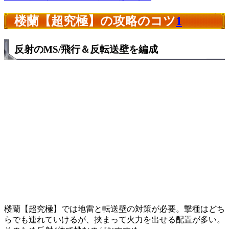
楼蘭【超究極】の攻略のコツ
1
反射のMS/飛行＆反転送壁を編成
楼蘭【超究極】では地雷と転送壁の対策が必要。撃種はどち
らでも連れていけるが、挟まって火力を出せる配置が多い。