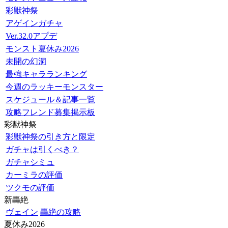
彩獣神祭
アゲインガチャ
Ver.32.0アプデ
モンスト夏休み2026
未開の幻洞
最強キャラランキング
今週のラッキーモンスター
スケジュール＆記事一覧
攻略フレンド募集掲示板
彩獣神祭
彩獣神祭の引き方と限定
ガチャは引くべき？
ガチャシミュ
カーミラの評価
ツクモの評価
新轟絶
ヴェイン
轟絶の攻略
夏休み2026