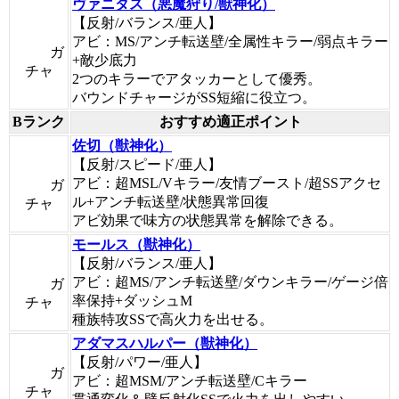
ヴァニタス（悪魔狩り/獣神化）
【反射/バランス/亜人】
アビ：MS/アンチ転送壁/全属性キラー/弱点キラー
ガ
+敵少底力
チャ
2つのキラーでアタッカーとして優秀。
バウンドチャージがSS短縮に役立つ。
Bランク
おすすめ適正ポイント
佐切（獣神化）
【反射/スピード/亜人】
アビ：超MSL/Vキラー/友情ブースト/超SSアクセ
ガ
ル+アンチ転送壁/状態異常回復
チャ
アビ効果で味方の状態異常を解除できる。
モールス（獣神化）
【反射/バランス/亜人】
アビ：超MS/アンチ転送壁/ダウンキラー/ゲージ倍
ガ
率保持+ダッシュM
チャ
種族特攻SSで高火力を出せる。
アダマスハルパー（獣神化）
【反射/パワー/亜人】
ガ
アビ：超MSM/アンチ転送壁/Cキラー
チャ