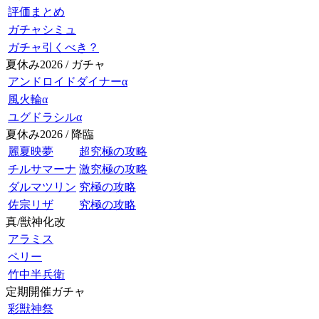
評価まとめ
ガチャシミュ
ガチャ引くべき？
夏休み2026 / ガチャ
アンドロイドダイナーα
風火輪α
ユグドラシルα
夏休み2026 / 降臨
麗夏映夢
超究極の攻略
チルサマーナ
激究極の攻略
ダルマツリン
究極の攻略
佐宗リザ
究極の攻略
真/獣神化改
アラミス
ペリー
竹中半兵衛
定期開催ガチャ
彩獣神祭