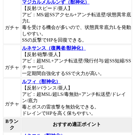
マジカルメルルンず（獣神化）
【反射/スピード/亜人】
アビ：MS/超SSアクセル+アンチ転送壁/状態異常底
力L
毒を受ける機会が多いので、状態異常底力Lを発動
ガチャ
しやすい。
SSの反撃でHPを回復できる。
ルネサンス（復興者/獣神化）
【反射/砲撃/亜人】
アビ：超MSL+アンチ転送壁/飛行付与/超SS短縮/SS
チャージL
ガチャ
一定期間自強化するSSで火力が高い。
ルフィ（獣神化）
【反射/バランス/亜人】
アビ：超MSL/超LS/毒無効+アンチ転送壁/ドレイ
ン/底力
ガチャ
毒とボスの雷攻撃を無効化できる。
ドレインでHPを高く保ちやすい。
Bラン
おすすめ適正ポイント
ク