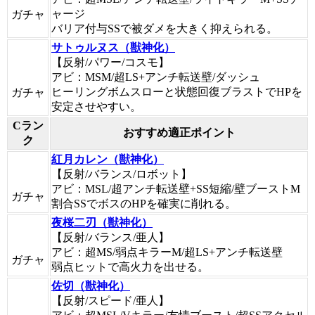
ャージ
ガチャ
バリア付与SSで被ダメを大きく抑えられる。
サトゥルヌス（獣神化）
【反射/パワー/コスモ】
アビ：MSM/超LS+アンチ転送壁/ダッシュ
ヒーリングボムスローと状態回復ブラストでHPを
ガチャ
安定させやすい。
Cラン
おすすめ適正ポイント
ク
紅月カレン（獣神化）
【反射/バランス/ロボット】
アビ：MSL/超アンチ転送壁+SS短縮/壁ブーストM
ガチャ
割合SSでボスのHPを確実に削れる。
夜桜二刃（獣神化）
【反射/バランス/亜人】
アビ：超MS/弱点キラーM/超LS+アンチ転送壁
ガチャ
弱点ヒットで高火力を出せる。
佐切（獣神化）
【反射/スピード/亜人】