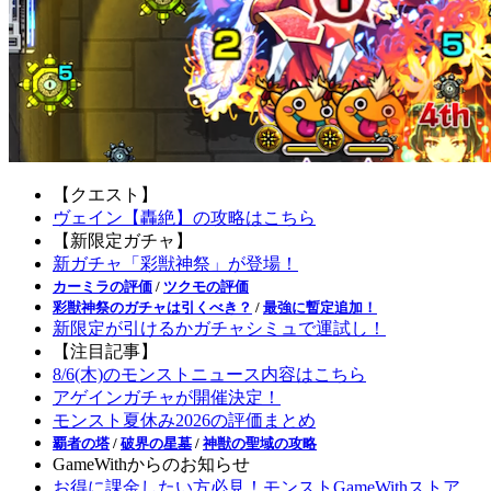
【クエスト】
ヴェイン【轟絶】の攻略はこちら
【新限定ガチャ】
新ガチャ「彩獣神祭」が登場！
カーミラの評価
/
ツクモの評価
彩獣神祭のガチャは引くべき？
/
最強に暫定追加！
新限定が引けるかガチャシミュで運試し！
【注目記事】
8/6(木)のモンストニュース内容はこちら
アゲインガチャが開催決定！
モンスト夏休み2026の評価まとめ
覇者の塔
/
破界の星墓
/
神獣の聖域の攻略
GameWithからのお知らせ
お得に課金したい方必見！モンストGameWithストア