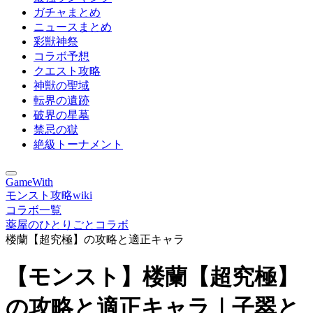
ガチャまとめ
ニュースまとめ
彩獣神祭
コラボ予想
クエスト攻略
神獣の聖域
転界の遺跡
破界の星墓
禁忌の獄
絶級トーナメント
GameWith
モンスト攻略wiki
コラボ一覧
薬屋のひとりごとコラボ
楼蘭【超究極】の攻略と適正キャラ
【モンスト】楼蘭【超究極】
の攻略と適正キャラ｜子翠と