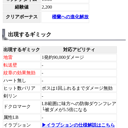
経験値
2,200
楼蘭への進化解放
クリアボーナス
出現するギミック
出現するギミック
対応アビリティ
地雷
1発約90,000ダメージ
転送壁
-
紋章の効果無効
-
ハート無し
-
ヒット数バリア
ボスは1回ふれるまでダメージ無効
剣リン
-
LB範囲に味方への防御ダウンフレア
ドクロマーク
└被ダメが5.5倍になる
属性LB
-
イラプション
▶イラプションの仕様解説はこちら