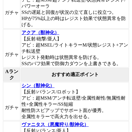
パワーオーラ
SSの遅延と回復が状況の立て直しに役立つ。
ガチャ
HPが75%以上の時はレジスト効果で状態異常を防
げる。
アクア（獣神化）
【反射/砲撃/亜人】
アビ：超MSEL/ライトキラーM/状態レジスト+アン
チ転送壁
ガチャ
レジスト発動時は状態異常を防げる。
SSのバフ効果で防御力ダウンを上書きできる。
Aラン
おすすめ適正ポイント
ク
シン（獣神化）
【反射/バランス/ロボット】
アビ：超MSM/アンチ転送壁/全属性耐性/無属性耐
性+全属性キラー/SS短縮
ガチャ
耐性防スピアップでサポート面が優秀。
全属性キラーで高火力を出せる。
ヴァニタス（悪魔狩り/獣神化）
【反射/バランス/亜人】