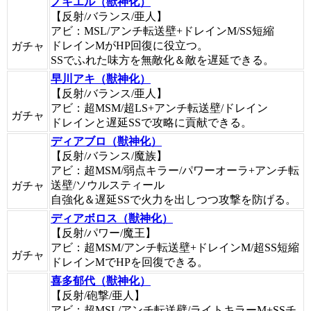
ノキエル（獣神化）
【反射/バランス/亜人】
アビ：MSL/アンチ転送壁+ドレインM/SS短縮
ドレインMがHP回復に役立つ。
ガチャ
SSでふれた味方を無敵化＆敵を遅延できる。
早川アキ（獣神化）
【反射/バランス/亜人】
アビ：超MSM/超LS+アンチ転送壁/ドレイン
ガチャ
ドレインと遅延SSで攻略に貢献できる。
ディアブロ（獣神化）
【反射/バランス/魔族】
アビ：超MSM/弱点キラー/パワーオーラ+アンチ転
送壁/ソウルスティール
ガチャ
自強化＆遅延SSで火力を出しつつ攻撃を防げる。
ディアボロス（獣神化）
【反射/パワー/魔王】
アビ：超MSM/アンチ転送壁+ドレインM/超SS短縮
ガチャ
ドレインMでHPを回復できる。
喜多郁代（獣神化）
【反射/砲撃/亜人】
アビ：超MSL/アンチ転送壁/ライトキラーM+SSチ