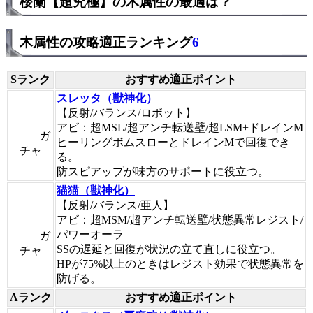
楼蘭【超究極】の木属性の最適は？
木属性の攻略適正ランキング
6
Sランク
おすすめ適正ポイント
スレッタ（獣神化）
【反射/バランス/ロボット】
アビ：超MSL/超アンチ転送壁/超LSM+ドレインM
ガ
ヒーリングボムスローとドレインMで回復でき
チャ
る。
防スピアップが味方のサポートに役立つ。
猫猫（獣神化）
【反射/バランス/亜人】
アビ：超MSM/超アンチ転送壁/状態異常レジスト/
パワーオーラ
ガ
SSの遅延と回復が状況の立て直しに役立つ。
チャ
HPが75%以上のときはレジスト効果で状態異常を
防げる。
Aランク
おすすめ適正ポイント