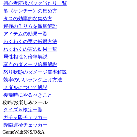
初心者応援パック当たり一覧
亀《ケンチー》の集め方
タスの効率的な集め方
運極の作り方を徹底解説
アイテムの効果一覧
わくわくの実の厳選方法
わくわくの実の効果一覧
属性相性と倍率解説
弱点のダメージ倍率解説
怒り状態のダメージ倍率解説
効率のいいランク上げ方法
メダルについて解説
復帰時にやるべきこと
攻略/お楽しみツール
クイズ＆検定一覧
ガチャ限チェッカー
降臨運極チェッカー
GameWithSNS/Q&A