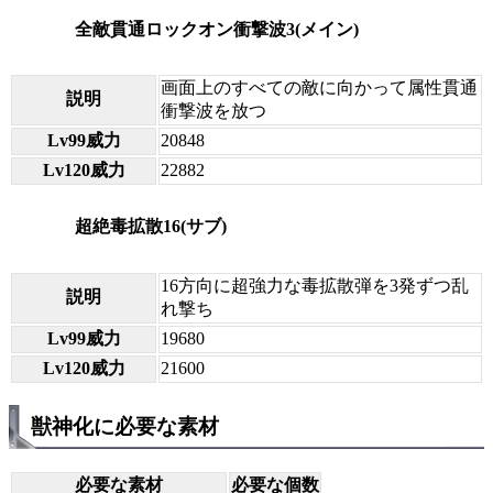
全敵貫通ロックオン衝撃波3(メイン)
画面上のすべての敵に向かって属性貫通
説明
衝撃波を放つ
Lv99威力
20848
Lv120威力
22882
超絶毒拡散16(サブ)
16方向に超強力な毒拡散弾を3発ずつ乱
説明
れ撃ち
Lv99威力
19680
Lv120威力
21600
獣神化に必要な素材
必要な素材
必要な個数