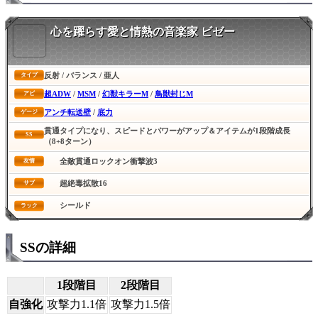
心を躍らす愛と情熱の音楽家 ビゼー
反射 / バランス / 亜人
タイプ
超ADW
/
MSM
/
幻獣キラーM
/
鳥獣封じM
アビ
アンチ転送壁
/
底力
ゲージ
貫通タイプになり、スピードとパワーがアップ＆アイテムが1段階成長
SS
（8+8ターン）
全敵貫通ロックオン衝撃波3
友情
超絶毒拡散16
サブ
シールド
ラック
SSの詳細
1段階目
2段階目
自強化
攻撃力1.1倍
攻撃力1.5倍