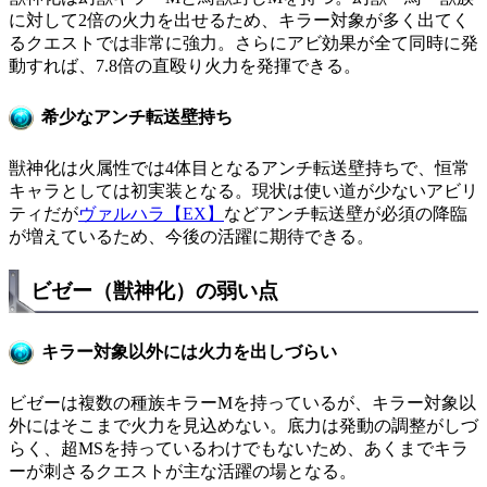
に対して2倍の火力を出せるため、キラー対象が多く出てく
るクエストでは非常に強力。さらにアビ効果が全て同時に発
動すれば、7.8倍の直殴り火力を発揮できる。
希少なアンチ転送壁持ち
獣神化は火属性では4体目となるアンチ転送壁持ちで、恒常
キャラとしては初実装となる。現状は使い道が少ないアビリ
ティだが
ヴァルハラ【EX】
などアンチ転送壁が必須の降臨
が増えているため、今後の活躍に期待できる。
ビゼー（獣神化）の弱い点
キラー対象以外には火力を出しづらい
ビゼーは複数の種族キラーMを持っているが、キラー対象以
外にはそこまで火力を見込めない。底力は発動の調整がしづ
らく、超MSを持っているわけでもないため、あくまでキラ
ーが刺さるクエストが主な活躍の場となる。