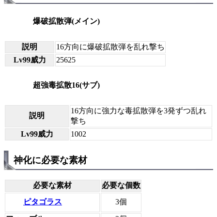
爆破拡散弾(メイン)
説明
16方向に爆破拡散弾を乱れ撃ち
Lv99威力
25625
超強毒拡散16(サブ)
16方向に強力な毒拡散弾を3発ずつ乱れ
説明
撃ち
Lv99威力
1002
神化に必要な素材
必要な素材
必要な個数
ピタゴラス
3個