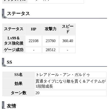
ステータス
スピー
ステータス
攻撃力
HP
ド
Lv99＆
22108
23760
360.40
タス強化後
ゲージ成功
-
28512
-
SS
SS名
トレアドール・アン・ガルドゥ
貫通タイプになり敵を貫く＆アイテムが
効果
1段階成長
ターン数
20
友情