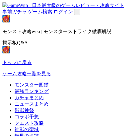
事前ガチャ
ゲーム検索
ログイン
モンスト攻略wiki | モンスターストライク徹底解説
掲示板Q&A
トップに戻る
ゲーム攻略一覧を見る
モンスター図鑑
最強ランキング
ガチャまとめ
ニュースまとめ
彩獣神祭
コラボ予想
クエスト攻略
神獣の聖域
転界の遺跡