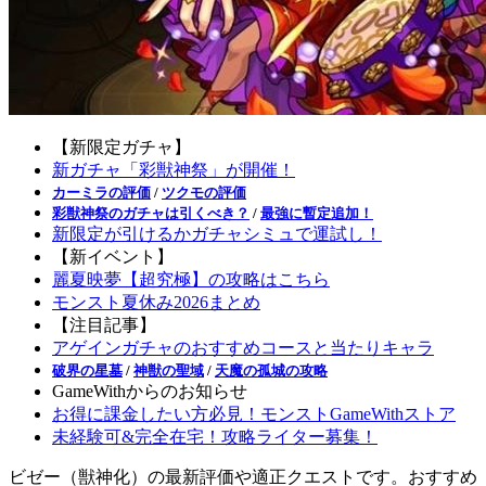
【新限定ガチャ】
新ガチャ「彩獣神祭」が開催！
カーミラの評価
/
ツクモの評価
彩獣神祭のガチャは引くべき？
/
最強に暫定追加！
新限定が引けるかガチャシミュで運試し！
【新イベント】
麗夏映夢【超究極】の攻略はこちら
モンスト夏休み2026まとめ
【注目記事】
アゲインガチャのおすすめコースと当たりキャラ
破界の星墓
/
神獣の聖域
/
天魔の孤城の攻略
GameWithからのお知らせ
お得に課金したい方必見！モンストGameWithストア
未経験可&完全在宅！攻略ライター募集！
ビゼー（獣神化）の最新評価や適正クエストです。おすすめ