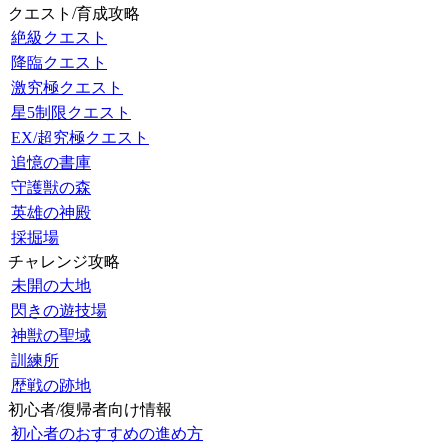
クエスト/育成攻略
絶級クエスト
降臨クエスト
激究極クエスト
星5制限クエスト
EX/超究極クエスト
追憶の書庫
守護獣の森
英雄の神殿
採掘場
チャレンジ攻略
未開の大地
閃きの遊技場
神獣の聖域
訓練所
歴戦の跡地
初心者/復帰者向け情報
初心者のおすすめの進め方