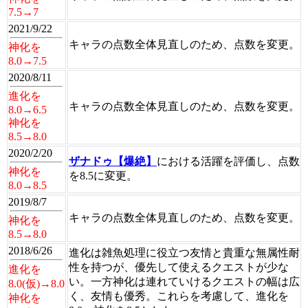
7.5→7
2021/9/22
キャラの点数全体見直しのため、点数を変更。
神化を
8.0→7.5
2020/8/11
進化を
キャラの点数全体見直しのため、点数を変更。
8.0→6.5
神化を
8.5→8.0
2020/2/20
ザナドゥ【爆絶】
における活躍を評価し、点数
神化を
を8.5に変更。
8.0→8.5
2019/8/7
キャラの点数全体見直しのため、点数を変更。
神化を
8.5→8.0
2018/6/26
進化は雑魚処理に役立つ友情と貴重な無属性耐
性を持つが、優先して使えるクエストが少な
進化を
い。一方神化は連れていけるクエストの幅は広
8.0(仮)→8.0
く、友情も優秀。これらを考慮して、進化を
神化を