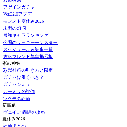
アゲインガチャ
Ver.32.0アプデ
モンスト夏休み2026
未開の幻洞
最強キャラランキング
今週のラッキーモンスター
スケジュール＆記事一覧
攻略フレンド募集掲示板
彩獣神祭
彩獣神祭の引き方と限定
ガチャは引くべき？
ガチャシミュ
カーミラの評価
ツクモの評価
新轟絶
ヴェイン
轟絶の攻略
夏休み2026
評価まとめ