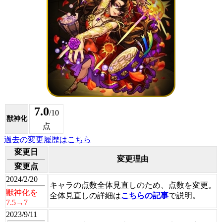
7.0
/10
獣神化
点
過去の変更履歴はこちら
変更日
変更理由
変更点
2024/2/20
キャラの点数全体見直しのため、点数を変更。
獣神化を
全体見直しの詳細は
こちらの記事
で説明。
7.5→7
2023/9/11