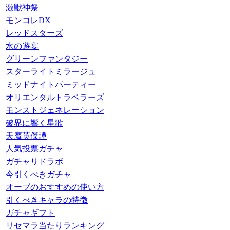
激獣神祭
モンコレDX
レッドスターズ
水の遊宴
グリーンファンタジー
スターライトミラージュ
ミッドナイトパーティー
オリエンタルトラベラーズ
モンストジェネレーション
破界に響く星歌
天魔英傑譚
人気投票ガチャ
ガチャリドラボ
今引くべきガチャ
オーブのおすすめの使い方
引くべきキャラの特徴
ガチャギフト
リセマラ当たりランキング