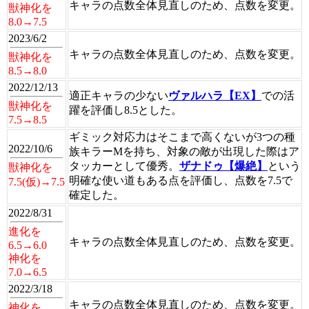
キャラの点数全体見直しのため、点数を変更。
獣神化を
8.0→7.5
2023/6/2
キャラの点数全体見直しのため、点数を変更。
獣神化を
8.5→8.0
2022/12/13
適正キャラの少ない
ヴァルハラ【EX】
での活
獣神化を
躍を評価し8.5とした。
7.5→8.5
ギミック対応力はそこまで高くないが3つの種
2022/10/6
族キラーMを持ち、対象の敵が出現した際はア
タッカーとして優秀。
ザナドゥ【爆絶】
という
獣神化を
明確な使い道もある点を評価し、点数を7.5で
7.5(仮)→7.5
確定した。
2022/8/31
進化を
キャラの点数全体見直しのため、点数を変更。
6.5→6.0
神化を
7.0→6.5
2022/3/18
キャラの点数全体見直しのため、点数を変更。
神化を