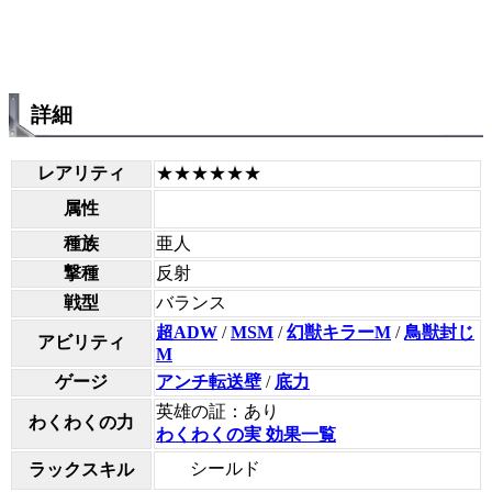
詳細
レアリティ
★★★★★★
属性
種族
亜人
撃種
反射
戦型
バランス
超ADW
/
MSM
/
幻獣キラーM
/
鳥獣封じ
アビリティ
M
ゲージ
アンチ転送壁
/
底力
英雄の証：あり
わくわくの力
わくわくの実 効果一覧
シールド
ラックスキル