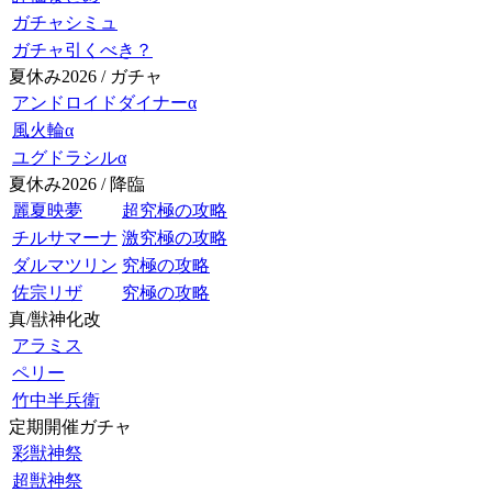
ガチャシミュ
ガチャ引くべき？
夏休み2026 / ガチャ
アンドロイドダイナーα
風火輪α
ユグドラシルα
夏休み2026 / 降臨
麗夏映夢
超究極の攻略
チルサマーナ
激究極の攻略
ダルマツリン
究極の攻略
佐宗リザ
究極の攻略
真/獣神化改
アラミス
ペリー
竹中半兵衛
定期開催ガチャ
彩獣神祭
超獣神祭