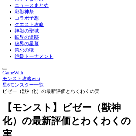
ニュースまとめ
彩獣神祭
コラボ予想
クエスト攻略
神獣の聖域
転界の遺跡
破界の星墓
禁忌の獄
絶級トーナメント
GameWith
モンスト攻略wiki
星6モンスター一覧
ビゼー（獣神化）の最新評価とわくわくの実
【モンスト】ビゼー（獣神
化）の最新評価とわくわくの
実