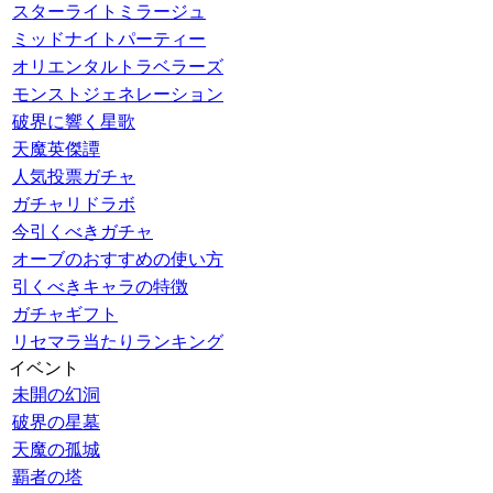
スターライトミラージュ
ミッドナイトパーティー
オリエンタルトラベラーズ
モンストジェネレーション
破界に響く星歌
天魔英傑譚
人気投票ガチャ
ガチャリドラボ
今引くべきガチャ
オーブのおすすめの使い方
引くべきキャラの特徴
ガチャギフト
リセマラ当たりランキング
イベント
未開の幻洞
破界の星墓
天魔の孤城
覇者の塔