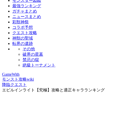
モンスター図鑑
最強ランキング
ガチャまとめ
ニュースまとめ
彩獣神祭
コラボ予想
クエスト攻略
神獣の聖域
転界の遺跡
その他
破界の星墓
禁忌の獄
絶級トーナメント
GameWith
モンスト攻略wiki
降臨クエスト
エビルインライト【究極】攻略と適正キャラランキング