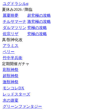
ユグドラシルα
夏休み2026 / 降臨
麗夏映夢
超究極の攻略
チルサマーナ
激究極の攻略
ダルマツリン
究極の攻略
佐宗リザ
究極の攻略
真/獣神化改
アラミス
ペリー
竹中半兵衛
定期開催ガチャ
彩獣神祭
超獣神祭
激獣神祭
モンコレDX
レッドスターズ
水の遊宴
グリーンファンタジー