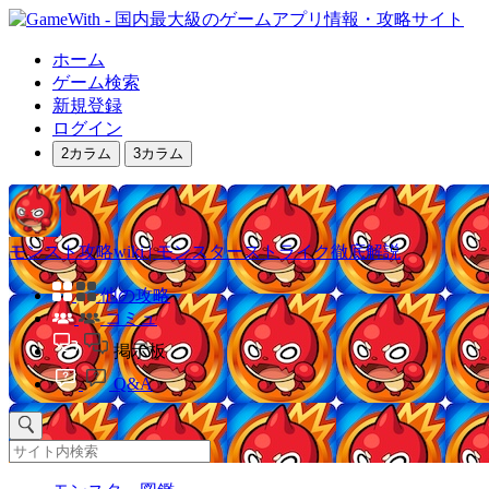
ホーム
ゲーム検索
新規登録
ログイン
2カラム
3カラム
モンスト攻略wiki | モンスターストライク徹底解説
他の攻略
コミュ
掲示板
Q&A