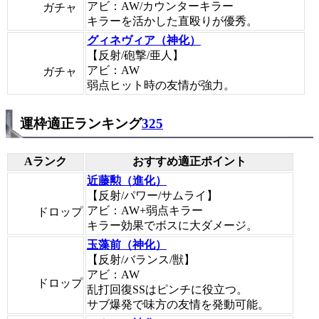
アビ：AW/カウンターキラー
ガチャ
キラーを活かした直殴りが優秀。
グィネヴィア（神化）
【反射/砲撃/亜人】
アビ：AW
ガチャ
弱点ヒット時の友情が強力。
運枠適正ランキング
325
Aランク
おすすめ適正ポイント
近藤勲（進化）
【反射/パワー/サムライ】
アビ：AW+弱点キラー
ドロップ
キラー効果でボスに大ダメージ。
玉藻前（神化）
【反射/バランス/獣】
アビ：AW
ドロップ
乱打回復SSはピンチに役立つ。
サブ爆発で味方の友情を発動可能。