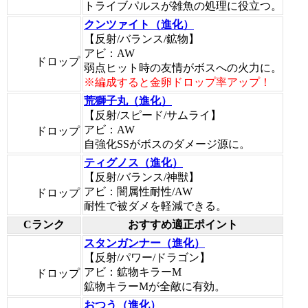
トライブパルスが雑魚の処理に役立つ。
クンツァイト（進化）
【反射/バランス/鉱物】
アビ：AW
ドロップ
弱点ヒット時の友情がボスへの火力に。
※編成すると金卵ドロップ率アップ！
荒獅子丸（進化）
【反射/スピード/サムライ】
アビ：AW
ドロップ
自強化SSがボスのダメージ源に。
ティグノス（進化）
【反射/バランス/神獣】
アビ：闇属性耐性/AW
ドロップ
耐性で被ダメを軽減できる。
Cランク
おすすめ適正ポイント
スタンガンナー（進化）
【反射/パワー/ドラゴン】
アビ：鉱物キラーM
ドロップ
鉱物キラーMが全敵に有効。
おつう（進化）