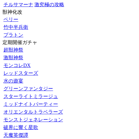
チルサマーナ
激究極の攻略
獣神化改
ペリー
竹中半兵衛
プラトン
定期開催ガチャ
超獣神祭
激獣神祭
モンコレDX
レッドスターズ
水の遊宴
グリーンファンタジー
スターライトミラージュ
ミッドナイトパーティー
オリエンタルトラベラーズ
モンストジェネレーション
破界に響く星歌
天魔英傑譚