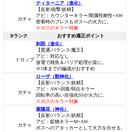
ティターニア（進化）
【反射/砲撃/妖精】
アビ：カウンターキラー/闇属性耐性+AW
ガチャ
密着時のブレスもボスへの火力に。
※ボスのキラー対象
Bランク
おすすめ適正ポイント
刹那（進化）
【貫通/バランス/魔王】
アビ：対応なし
ドロップ
放電で雑魚＆バリア処理が楽に。
※1体までの編成がおすすめ
ローザ（獣神化）
【反射/バランス/妖精】
アビ：AW+回復/弱点キラー
ガチャ
回転率の高い自強化SSが火力に。
※ボスのキラー対象
紫陽花（神化）
【反射/バランス/妖精】
アビ：鉱物キラーM+AW
ガチャ
ボスへのアタッカーとして火力を出せる。