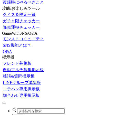
復帰時にやるべきこと
攻略/お楽しみツール
クイズ＆検定一覧
ガチャ限チェッカー
降臨運極チェッカー
GameWithSNS/Q&A
モンストコミュニティ
SNS機能とは？
Q&A
掲示板
フレンド募集板
自動マルチ募集掲示板
雑談&質問掲示板
LINEグループ募集板
コテハン専用掲示板
顔合わせ専用掲示板