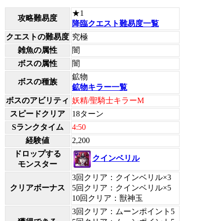
★1
攻略難易度
降臨クエスト難易度一覧
クエストの難易度
究極
雑魚の属性
闇
ボスの属性
闇
鉱物
ボスの種族
鉱物キラー一覧
ボスのアビリティ
妖精/聖騎士キラーM
スピードクリア
18ターン
Sランクタイム
4:50
経験値
2,200
ドロップする
クインベリル
モンスター
3回クリア：クインベリル×3
クリアボーナス
5回クリア：クインベリル×5
10回クリア：獣神玉
3回クリア：ムーンポイント5