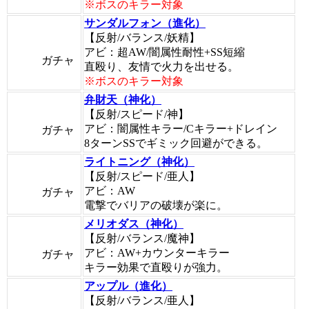
※ボスのキラー対象
サンダルフォン（進化）
【反射/バランス/妖精】
アビ：超AW/闇属性耐性+SS短縮
ガチャ
直殴り、友情で火力を出せる。
※ボスのキラー対象
弁財天（神化）
【反射/スピード/神】
アビ：闇属性キラー/Cキラー+ドレイン
ガチャ
8ターンSSでギミック回避ができる。
ライトニング（神化）
【反射/スピード/亜人】
アビ：AW
ガチャ
電撃でバリアの破壊が楽に。
メリオダス（神化）
【反射/バランス/魔神】
アビ：AW+カウンターキラー
ガチャ
キラー効果で直殴りが強力。
アップル（進化）
【反射/バランス/亜人】