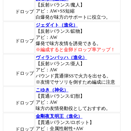
【反射/バランス/魔人】
アビ：AW+SS短縮
ドロップ
白爆発が味方のサポートに役立つ。
ジェダイト（進化）
【反射/バランス/鉱物】
アビ：AW
ドロップ
爆発で味方友情を誘発できる。
※編成すると金卵ドロップ率アップ！
ヴィランバッハ（進化）
【反射/バランス/亜人】
アビ：AW
ドロップ
バウンド貫通弾SSで火力を出せる。
※友情でサソリを倒すため編成に注意
こゆき（神化）
【貫通/バランス/幻獣】
アビ：AW
ドロップ
味方の友情発動役としておすすめ。
金剛夜叉明王（進化）
【貫通/バランス/ロボット】
アビ：全属性耐性+AW
ドロップ