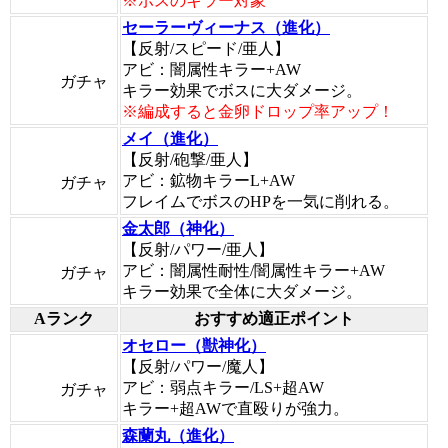
※ボスのキラー対象
セーラーヴィーナス（進化）
【反射/スピード/亜人】
アビ：闇属性キラー+AW
ガチャ
キラー効果でボスに大ダメージ。
※編成すると金卵ドロップ率アップ！
メイ（進化）
【反射/砲撃/亜人】
アビ：鉱物キラーL+AW
ガチャ
フレイムでボスのHPを一気に削れる。
金太郎（神化）
【反射/パワー/亜人】
アビ：闇属性耐性/闇属性キラー+AW
ガチャ
キラー効果で全体に大ダメージ。
Aランク
おすすめ適正ポイント
オセロー（獣神化）
【反射/パワー/魔人】
アビ：弱点キラー/LS+超AW
ガチャ
キラー+超AWで直殴りが強力。
森蘭丸（進化）