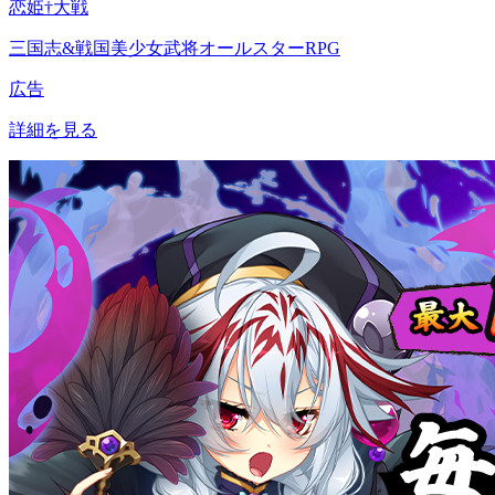
恋姫†大戦
三国志&戦国美少女武将オールスターRPG
広告
詳細を見る