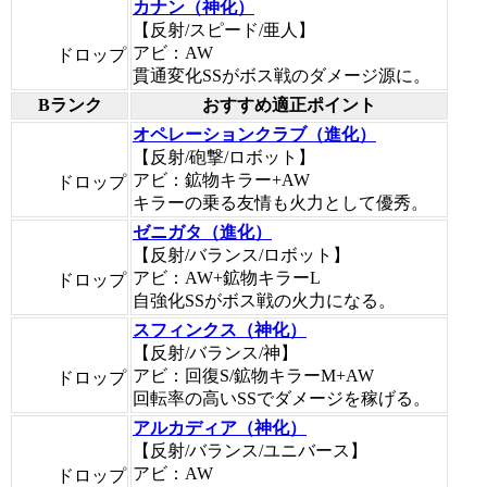
カナン（神化）
【反射/スピード/亜人】
アビ：AW
ドロップ
貫通変化SSがボス戦のダメージ源に。
Bランク
おすすめ適正ポイント
オペレーションクラブ（進化）
【反射/砲撃/ロボット】
アビ：鉱物キラー+AW
ドロップ
キラーの乗る友情も火力として優秀。
ゼニガタ（進化）
【反射/バランス/ロボット】
アビ：AW+鉱物キラーL
ドロップ
自強化SSがボス戦の火力になる。
スフィンクス（神化）
【反射/バランス/神】
アビ：回復S/鉱物キラーM+AW
ドロップ
回転率の高いSSでダメージを稼げる。
アルカディア（神化）
【反射/バランス/ユニバース】
アビ：AW
ドロップ