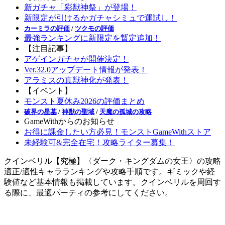
新ガチャ「彩獣神祭」が登場！
新限定が引けるかガチャシミュで運試し！
カーミラの評価
/
ツクモの評価
最強ランキングに新限定を暫定追加！
【注目記事】
アゲインガチャが開催決定！
Ver.32.0アップデート情報が発表！
アラミスの真獣神化が発表！
【イベント】
モンスト夏休み2026の評価まとめ
破界の星墓
/
神獣の聖域
/
天魔の孤城の攻略
GameWithからのお知らせ
お得に課金したい方必見！モンストGameWithストア
未経験可&完全在宅！攻略ライター募集！
クインベリル【究極】〈ダーク・キングダムの女王〉の攻略
適正/適性キャラランキングや攻略手順です。ギミックや経
験値など基本情報も掲載しています。クインベリルを周回す
る際に、最適パーティの参考にしてください。