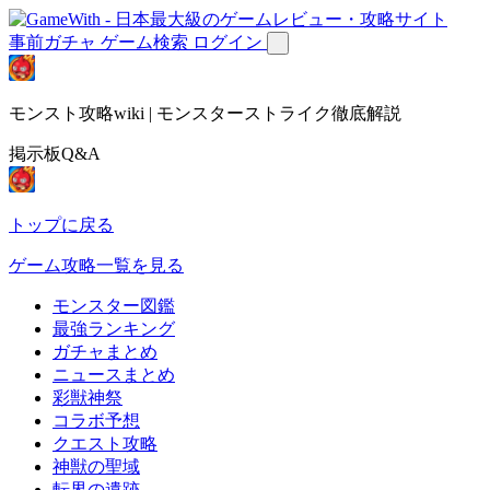
事前ガチャ
ゲーム検索
ログイン
モンスト攻略wiki | モンスターストライク徹底解説
掲示板Q&A
トップに戻る
ゲーム攻略一覧を見る
モンスター図鑑
最強ランキング
ガチャまとめ
ニュースまとめ
彩獣神祭
コラボ予想
クエスト攻略
神獣の聖域
転界の遺跡