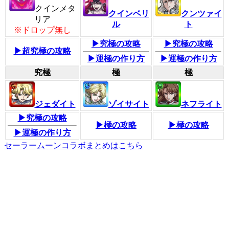
クインメタ
クインベリ
クンツァイ
リア
ル
ト
※ドロップ無し
▶究極の攻略
▶究極の攻略
▶超究極の攻略
▶運極の作り方
▶運極の作り方
究極
極
極
ジェダイト
ゾイサイト
ネフライト
▶究極の攻略
▶極の攻略
▶極の攻略
▶運極の作り方
セーラームーンコラボまとめはこちら