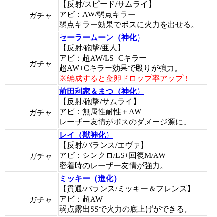
【反射/スピード/サムライ】
アビ：AW/弱点キラー
ガチャ
弱点キラー効果でボスに火力を出せる。
セーラームーン（神化）
【反射/砲撃/亜人】
アビ：超AW/LS+Cキラー
ガチャ
超AW+Cキラー効果で殴りが強力。
※編成すると金卵ドロップ率アップ！
前田利家＆まつ（神化）
【反射/砲撃/サムライ】
アビ：無属性耐性＋AW
ガチャ
レーザー友情がボスのダメージ源に。
レイ（獣神化）
【反射/バランス/エヴァ】
アビ：シンクロ/LS+回復M/AW
ガチャ
密着時のレーザー友情が強力。
ミッキー（進化）
【貫通/バランス/ミッキー＆フレンズ】
アビ：超AW
ガチャ
弱点露出SSで火力の底上げができる。