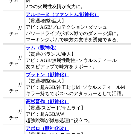
M
チャ
2つの火属性友情が火力に。
アルセーヌ（ファントム/獣神化）
【貫通/砲撃/亜人】
アビ：AGB/プロテクション+ダッシュ
ガ
パワードライブがボス戦でのダメージ源に。
チャ
マーキングボムで味方の友情を誘発できる。
ラム（獣神化）
【貫通/バランス/亜人】
ガ
アビ：AGB/無属性耐性+ソウルスティール
チャ
友スピアップで味方をサポート。
プラトン（獣神化）
【貫通/砲撃/亜人】
ガ
アビ：超AGB/神王封じM+ソウルスティールM
チャ
キラー持ちでボスへのアタッカーとして活躍。
高杉晋作（獣神化）
【貫通/スピード/サムライ】
ガ
アビ：超AGB/AW
チャ
超強跳弾が雑魚処理に役立つ。
アポロ（獣神化改）