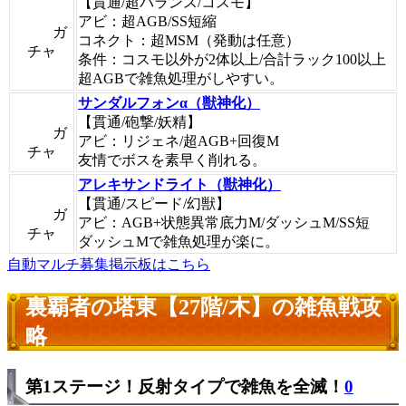
【貫通/超バランス/コスモ】
アビ：超AGB/SS短縮
ガ
コネクト：超MSM（発動は任意）
チャ
条件：コスモ以外が2体以上/合計ラック100以上
超AGBで雑魚処理がしやすい。
サンダルフォンα（獣神化）
【貫通/砲撃/妖精】
ガ
アビ：リジェネ/超AGB+回復M
チャ
友情でボスを素早く削れる。
アレキサンドライト（獣神化）
【貫通/スピード/幻獣】
ガ
アビ：AGB+状態異常底力M/ダッシュM/SS短
チャ
ダッシュMで雑魚処理が楽に。
自動マルチ募集掲示板はこちら
裏覇者の塔東【27階/木】の雑魚戦攻
略
第1ステージ！反射タイプで雑魚を全滅！
0