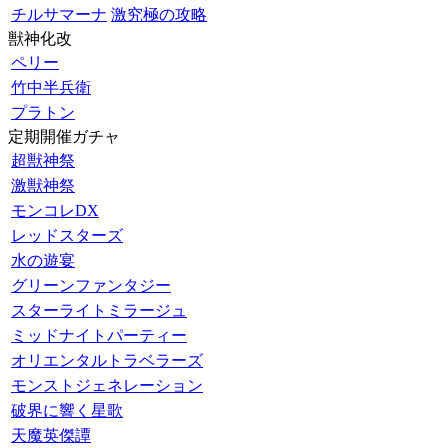
チルサマーナ
激究極の攻略
獣神化改
ペリー
竹中半兵衛
プラトン
定期開催ガチャ
超獣神祭
激獣神祭
モンコレDX
レッドスターズ
水の遊宴
グリーンファンタジー
スターライトミラージュ
ミッドナイトパーティー
オリエンタルトラベラーズ
モンストジェネレーション
破界に響く星歌
天魔英傑譚