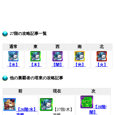
27階の攻略記事一覧
通常
東
西
南
北
【水】
【木】
【闇】
【光】
【火】
他の裏覇者の塔東の攻略記事
前
現在
次
【28階/
【26階/水】
【27階/木】
闇】
攻略
攻略