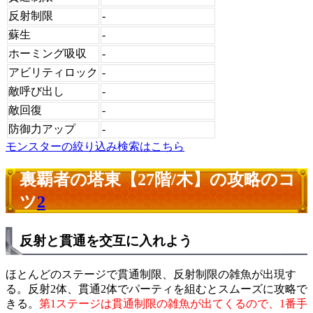
反射制限
-
蘇生
-
ホーミング吸収
-
アビリティロック
-
敵呼び出し
-
敵回復
-
防御力アップ
-
モンスターの絞り込み検索はこちら
裏覇者の塔東【27階/木】の攻略のコ
ツ
2
反射と貫通を交互に入れよう
ほとんどのステージで貫通制限、反射制限の雑魚が出現す
る。反射2体、貫通2体でパーティを組むとスムーズに攻略で
きる。
第1ステージは貫通制限の雑魚が出てくるので、1番手