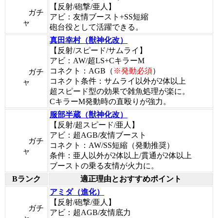
【反射/砲撃/亜人】
ガチ
アビ：友情ブースト+SS短縮
ャ
砲台役として活躍できる。
真田幸村（獣神化改）
【反射/スピード/サムライ】
アビ：AW/超LS+CキラーM
コネクト：AGB（
※発動必須
）
ガチ
コネクト条件：サムライ以外が2体以上
ャ
超スピード型の効果で雑魚処理が楽に。
CキラーM発動時の直殴りが強力。
服部半蔵（獣神化改）
【反射/超スピード/亜人】
アビ：超AGB/友情ブースト
ガチ
コネクト：AW/SS短縮（発動推奨）
ャ
条件：亜人以外が2体以上/貫通が2体以上
ブーストの乗る友情が火力に。
Bランク
適正理由とおすすめポイント
アミダ（進化）
【反射/砲撃/亜人】
ガチ
アビ：超AGB/友情底力