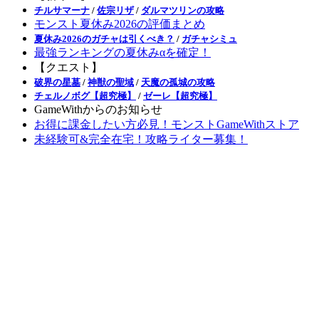
チルサマーナ
/
佐宗リザ
/
ダルマツリンの攻略
モンスト夏休み2026の評価まとめ
夏休み2026のガチャは引くべき？
/
ガチャシミュ
最強ランキングの夏休みαを確定！
【クエスト】
破界の星墓
/
神獣の聖域
/
天魔の孤城の攻略
チェルノボグ【超究極】
/
ゼーレ【超究極】
GameWithからのお知らせ
お得に課金したい方必見！モンストGameWithストア
未経験可&完全在宅！攻略ライター募集！