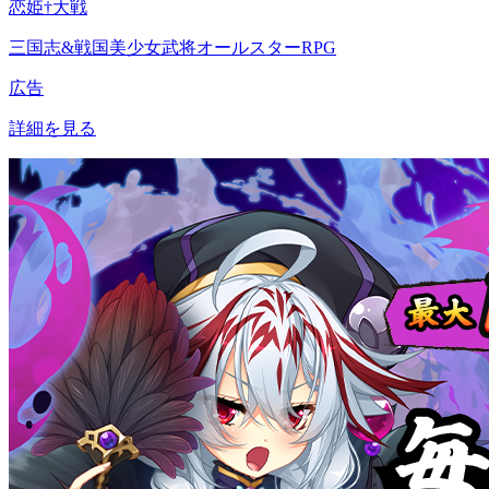
恋姫†大戦
三国志&戦国美少女武将オールスターRPG
広告
詳細を見る