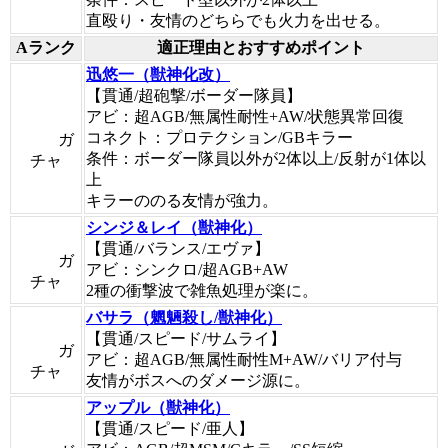
直殴り・友情のどちらでも火力を出せる。
Aランク
適正理由とおすすめポイント
迅悠一（獣神化改）
【貫通/超砲撃/ボーダー隊員】
アビ：超AGB/無属性耐性+AW/状態異常回復
コネクト：プロテクション/GBキラー
ガ
条件：ボーダー隊員以外が2体以上/反射が1体以
チャ
上
キラーののる友情が強力。
シンジ＆レイ（獣神化）
【貫通/バランス/エヴァ】
ガ
アビ：シンクロ/超AGB+AW
チャ
2種の衝撃波で雑魚処理が楽に。
バサラ（魍魎殺し/獣神化）
【貫通/スピード/サムライ】
ガ
アビ：超AGB/無属性耐性M+AW/バリア付与
チャ
友情がボスへのダメージ源に。
アップル（獣神化）
【貫通/スピード/亜人】