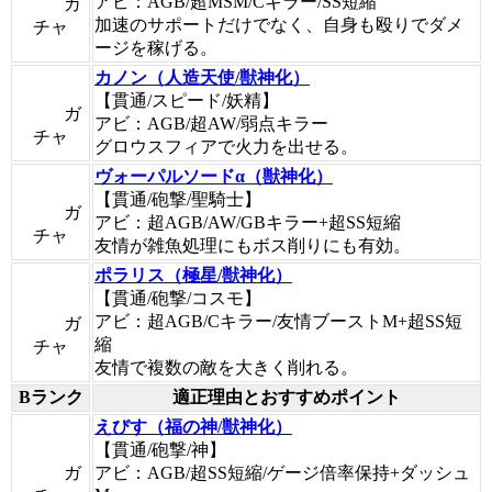
アビ：AGB/超MSM/Cキラー/SS短縮
ガ
加速のサポートだけでなく、自身も殴りでダメ
チャ
ージを稼げる。
カノン（人造天使/獣神化）
【貫通/スピード/妖精】
ガ
アビ：AGB/超AW/弱点キラー
チャ
グロウスフィアで火力を出せる。
ヴォーパルソードα（獣神化）
【貫通/砲撃/聖騎士】
ガ
アビ：超AGB/AW/GBキラー+超SS短縮
チャ
友情が雑魚処理にもボス削りにも有効。
ポラリス（極星/獣神化）
【貫通/砲撃/コスモ】
アビ：超AGB/Cキラー/友情ブーストM+超SS短
ガ
縮
チャ
友情で複数の敵を大きく削れる。
Bランク
適正理由とおすすめポイント
えびす（福の神/獣神化）
【貫通/砲撃/神】
ガ
アビ：AGB/超SS短縮/ゲージ倍率保持+ダッシュ