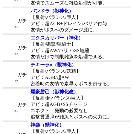
ャ
友情でスムーズな雑魚処理が可能。
パンドラ（獣神化）
【反射/バランス/亜人】
ガチ
アビ：超AGB+ドレイン/バリア付与
ャ
友情がボスへのダメージ源に。
エクスカリバー（神化）
【反射/砲撃/聖騎士】
ガチ
アビ：超AW/バリア/SS短縮
ャ
友情だけで制限雑魚を処理できる。
テキーラα（獣神化）
【反射/バランス/妖精】
ガチ
アビ：AGB/超AW
ャ
密着時の友情で素早くボスを倒せる。
爆豪勝己（獣神化改）
【反射/超バランス/亜人】
アビ：超AGB+SSチャージ
ガチ
コネクト：発動の必要なし
ャ
追撃貫通弾が雑魚とボスへの火力に。
神楽（獣神化）
【反射/バランス/亜人】