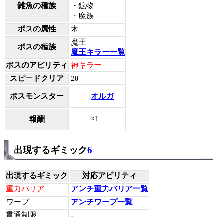
雑魚の種族
・鉱物
・魔族
ボスの属性
木
魔王
ボスの種族
魔王キラー一覧
ボスのアビリティ
神キラー
スピードクリア
28
オルガ
ボスモンスター
×1
報酬
出現するギミック
6
出現するギミック
対応アビリティ
重力バリア
アンチ重力バリア一覧
ワープ
アンチワープ一覧
貫通制限
-