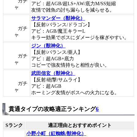
ガチ
アビ：超AGB/超LS+AW/底力M/SS短縮
ャ
友情で雑魚の討ち漏らしを減らせる。
サラマンダー（獣神化）
【反射/バランス/ドラゴン】
ガチ
アビ：AGB/魔王キラーL
ャ
キラー効果でボスにダメージを稼ぎやすい。
ジン（獣神化）
【反射/バランス/亜人】
ガチ
アビ：超AGB+底力
ャ
コピーで強友情持ちと相性が良い。
武田信玄（獣神化）
【反射/砲撃/サムライ】
ガチ
アビ：超AGB
ャ
ホーミング友情がボスへの火力になる。
貫通タイプの攻略適正ランキング
6
Sランク
適正理由とおすすめポイント
小野小町（紅蜘蛛/獣神化）