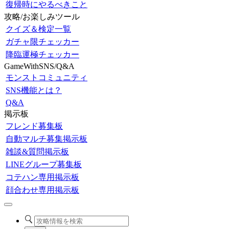
復帰時にやるべきこと
攻略/お楽しみツール
クイズ＆検定一覧
ガチャ限チェッカー
降臨運極チェッカー
GameWithSNS/Q&A
モンストコミュニティ
SNS機能とは？
Q&A
掲示板
フレンド募集板
自動マルチ募集掲示板
雑談&質問掲示板
LINEグループ募集板
コテハン専用掲示板
顔合わせ専用掲示板