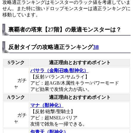
攻略適正ランキングはモンスターのラック値を考慮していま
せん。また特に強いドロップモンスターは適正ランキングに
移動しています。
裏覇者の塔東【27階】の最適モンスターは？
反射タイプの攻略適正ランキング
38
Sランク
適正理由とおすすめポイント
バサラ（金剛召喚/獣神化）
【反射/バランス/サムライ】
ガチ
アビ：超AGB/木属性キラー/パワーモード
ャ
アビ効果で友情火力が高い。
Aランク
適正理由とおすすめポイント
マナ（獣神化）
【反射/砲撃/聖騎士】
ガチ
アビ：超MSEL/バリア
ャ
友情で雑魚を一掃できる。
包青天（獣神化）