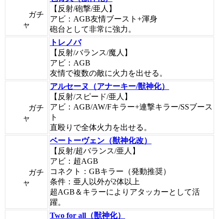
【反射/砲撃/亜人】
ガチ
アビ：AGB友情ブースト+渾身
ャ
砲台として非常に強力。
トレノバ
【反射/バランス/魔人】
アビ：AGB
友情で複数の敵に火力を出せる。
アルセーヌ（アナーキー/獣神化）
【反射/スピード/亜人】
アビ：AGB/AW/Fキラー+連撃キラー/SSブース
ガチ
ト
ャ
直殴りで全体火力を出せる。
ベートーヴェン（獣神化改）
【反射/超バランス/亜人】
アビ：超AGB
コネクト：GBキラー（発動推奨）
ガチ
条件：亜人以外が2体以上
ャ
超AGB＆キラーによりアタッカーとして活
躍。
Two for all（獣神化）