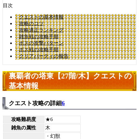
目次
クエストの基本情報
攻略のコツ
攻略適正ランキング
雑魚戦の攻略手順
ボスの攻撃パターン
ボス戦の攻略手順
クリアパーティの報告
裏覇者の塔東【27階/木】クエストの
基本情報
クエスト攻略の詳細
6
攻略難易度
★6
雑魚の属性
木
・幻獣