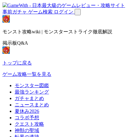
事前ガチャ
ゲーム検索
ログイン
モンスト攻略wiki | モンスターストライク徹底解説
掲示板Q&A
トップに戻る
ゲーム攻略一覧を見る
モンスター図鑑
最強ランキング
ガチャまとめ
ニュースまとめ
夏休み2026
コラボ予想
クエスト攻略
神獣の聖域
転界の遺跡