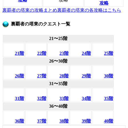
攻略
裏覇者の塔東の攻略まとめ
裏覇者の塔東の各攻略はこちら
裏覇者の塔東のクエスト一覧
21〜25階
21階
22階
23階
24階
25階
26〜30階
26階
27階
28階
29階
30階
31〜35階
31階
32階
33階
34階
35階
36〜40階
36階
37階
38階
39階
40階