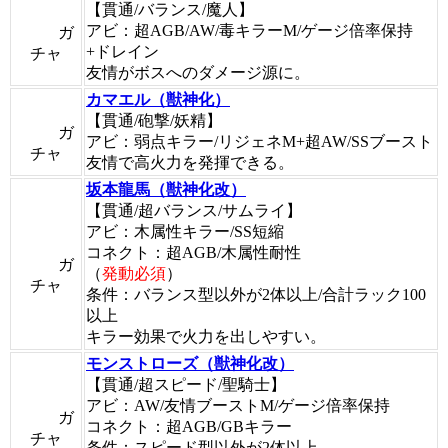
【貫通/バランス/魔人】
アビ：超AGB/AW/毒キラーM/ゲージ倍率保持
ガ
+ドレイン
チャ
友情がボスへのダメージ源に。
カマエル（獣神化）
【貫通/砲撃/妖精】
ガ
アビ：弱点キラー/リジェネM+超AW/SSブースト
チャ
友情で高火力を発揮できる。
坂本龍馬（獣神化改）
【貫通/超バランス/サムライ】
アビ：木属性キラー/SS短縮
コネクト：超AGB/木属性耐性
ガ
（
発動必須
）
チャ
条件：バランス型以外が2体以上/合計ラック100
以上
キラー効果で火力を出しやすい。
モンストローズ（獣神化改）
【貫通/超スピード/聖騎士】
アビ：AW/友情ブーストM/ゲージ倍率保持
ガ
コネクト：超AGB/GBキラー
チャ
条件：スピード型以外が2体以上