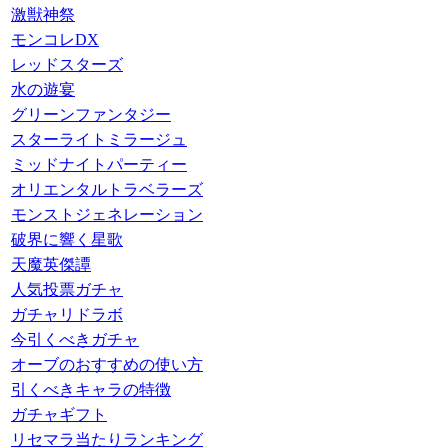
激獣神祭
モンコレDX
レッドスターズ
水の遊宴
グリーンファンタジー
スターライトミラージュ
ミッドナイトパーティー
オリエンタルトラベラーズ
モンストジェネレーション
破界に響く星歌
天魔英傑譚
人気投票ガチャ
ガチャリドラボ
今引くべきガチャ
オーブのおすすめの使い方
引くべきキャラの特徴
ガチャギフト
リセマラ当たりランキング