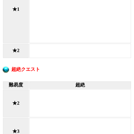
★1
★2
超絶クエスト
難易度
超絶
★2
★3