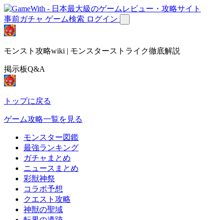
事前ガチャ
ゲーム検索
ログイン
モンスト攻略wiki | モンスターストライク徹底解説
掲示板Q&A
トップに戻る
ゲーム攻略一覧を見る
モンスター図鑑
最強ランキング
ガチャまとめ
ニュースまとめ
彩獣神祭
コラボ予想
クエスト攻略
神獣の聖域
転界の遺跡