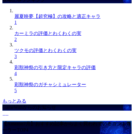
麗夏映夢【超究極】の攻略と適正キャラ
1
カーミラの評価とわくわくの実
2
ツクモの評価とわくわくの実
3
彩獣神祭の引き方と限定キャラの評価
4
彩獣神祭のガチャシミュレーター
5
もっとみる
GameWithからのお知らせ
【Amazon7月】おすすめ記事からよく買われているコントロ
ーラーTOP4