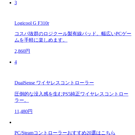
3
Logicool G F310r
コスパ抜群のロジクール製有線パッド。幅広いPCゲー
ムを手軽に楽しめます。
2,860円
4
DualSense ワイヤレスコントローラー
圧倒的な没入感を生むPS5純正ワイヤレスコントロー
ラー。
11,480円
PC/Steamコントローラーおすすめ20選はこちら