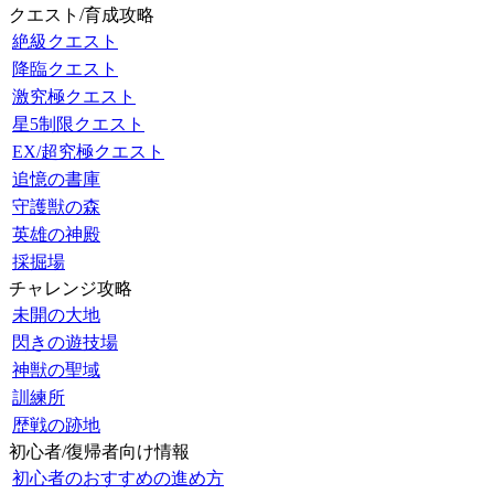
クエスト/育成攻略
絶級クエスト
降臨クエスト
激究極クエスト
星5制限クエスト
EX/超究極クエスト
追憶の書庫
守護獣の森
英雄の神殿
採掘場
チャレンジ攻略
未開の大地
閃きの遊技場
神獣の聖域
訓練所
歴戦の跡地
初心者/復帰者向け情報
初心者のおすすめの進め方