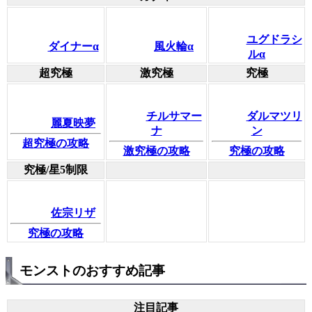
ユグドラシ
ダイナーα
風火輪α
ルα
超究極
激究極
究極
チルサマー
ダルマツリ
麗夏映夢
ナ
ン
超究極の攻略
激究極の攻略
究極の攻略
究極/星5制限
佐宗リザ
究極の攻略
モンストのおすすめ記事
注目記事