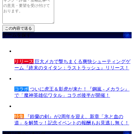
ゲームを探す
リリース
巨大メカで撃ちまくる爽快シューティングゲ
ーム『終末のタイタン：ラストラッシュ』リリース！
コラボ
ついに虎王＆影虎が来た！『鋼嵐 - メカラシ』
で「魔神英雄伝ワタル」コラボ後半が開催！
特集
『鈴蘭の剣』が2周年を迎え、新章「氷と血の
道」を解禁ッ！記念イベントの報酬もお見逃し無く！
攻略記事ランキング