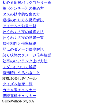
初心者応援パック当たり一覧
亀《ケンチー》の集め方
タスの効率的な集め方
運極の作り方を徹底解説
アイテムの効果一覧
わくわくの実の厳選方法
わくわくの実の効果一覧
属性相性と倍率解説
弱点のダメージ倍率解説
怒り状態のダメージ倍率解説
効率のいいランク上げ方法
メダルについて解説
復帰時にやるべきこと
攻略/お楽しみツール
クイズ＆検定一覧
ガチャ限チェッカー
降臨運極チェッカー
GameWithSNS/Q&A