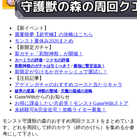
【新イベント】
麗夏映夢【超究極】の攻略はこちら
モンスト夏休み2026まとめ
【新限定ガチャ】
新ガチャ「彩獣神祭」が開催！
カーミラの評価
/
ツクモの評価
彩獣神祭のガチャは引くべき？
/
最強に暫定追加！
新限定が引けるかガチャシミュで運試し！
【注目記事】
アゲインガチャのおすすめコースと当たりキャラ
破界の星墓
/
神獣の聖域
/
天魔の孤城の攻略
GameWithからのお知らせ
お得に課金したい方必見！モンストGameWithストア
未経験可&完全在宅！攻略ライター募集！
モンスト守護獣の森のおすすめ周回クエストをまとめていま
す。どれを周回して絆のカケラ（絆のかけら）を集めるか参
考にして下さい。