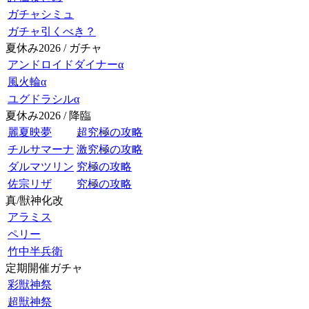
ガチャシミュ
ガチャ引くべき？
夏休み2026 / ガチャ
アンドロイドダイナーα
風火輪α
ユグドラシルα
夏休み2026 / 降臨
麗夏映夢
超究極の攻略
チルサマーナ
激究極の攻略
ダルマツリン
究極の攻略
佐宗リザ
究極の攻略
真/獣神化改
アラミス
ペリー
竹中半兵衛
定期開催ガチャ
彩獣神祭
超獣神祭