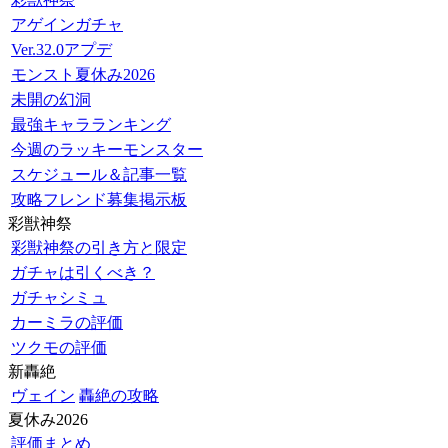
アゲインガチャ
Ver.32.0アプデ
モンスト夏休み2026
未開の幻洞
最強キャラランキング
今週のラッキーモンスター
スケジュール＆記事一覧
攻略フレンド募集掲示板
彩獣神祭
彩獣神祭の引き方と限定
ガチャは引くべき？
ガチャシミュ
カーミラの評価
ツクモの評価
新轟絶
ヴェイン
轟絶の攻略
夏休み2026
評価まとめ